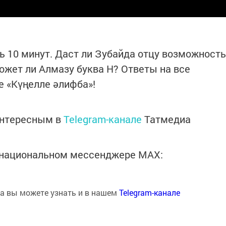
ь 10 минут. Даст ли Зубайда отцу возможность
ожет ли Алмазу буква Н? Ответы на все
е «Күңелле әлифба»!
интересным в
Telegram-канале
Татмедиа
в национальном мессенджере MАХ:
на вы можете узнать и в нашем
Telegram-канале