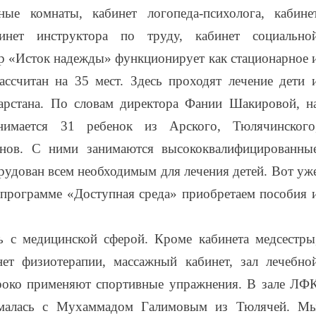
е комнаты, кабинет логопеда-психолога, кабине
бинет инструктора по труду, кабинет социально
тр «Исток надежды» функционирует как стационарное 
ссчитан на 35 мест. Здесь проходят лечение дети 
арстана. По словам директора Фании Шакировой, н
нимается 31 ребенок из Арского, Тюлячинского
онов. С ними занимаются высококвалифицированны
рудован всем необходимым для лечения детей. Вот уж
 программе «Доступная среда» приобретаем пособия 
ь с медицинской сферой. Кроме кабинета медсестры
ет физиотерапии, массажный кабинет, зал лечебно
роко применяют спортивные упражнения. В зале ЛФ
ималась с Мухаммадом Галимовым из Тюлячей. М