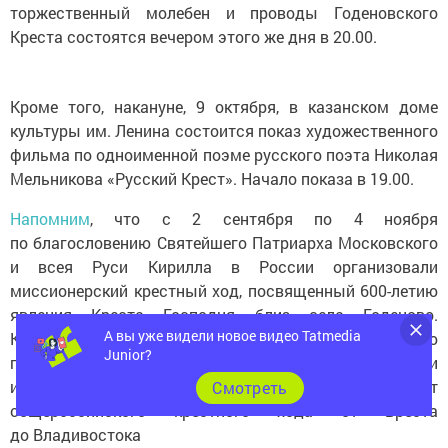
Креста состоятся вечером этого же дня в 20.00.
Кроме того, накануне, 9 октября, в казанском доме
культуры им. Ленина состоится показ художественного
фильма по одноименной поэме русского поэта Николая
Мельникова «Русский Крест». Начало показа в 19.00.
Напомним
, что с 2 сентября по 4 ноября
по благословению Святейшего Патриарха Московского
и всея Руси Кирилла в России организовали
миссионерский крестный ход, посвященный 600-летию
явления Креста Господня близ села Годеново.
Крестоходцы пронесут освященную копию
А вы уже видели новое видео Tatmedia
годеновской святыни через 27 городов России
Junior?
и Республики Беларусь. Казань включили в маршрут
Cмотреть
общероссийского крестного хода от Бреста
до Владивостока