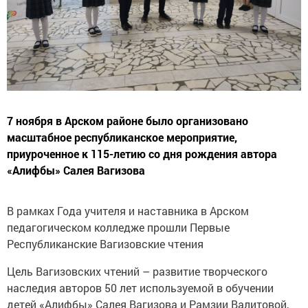
7 ноября в Арском районе было организовано
масштабное республиканское мероприятие,
приуроченное к 115-летию со дня рождения автора
«Алифбы» Салея Вагизова
В рамках Года учителя и наставника в Арском
педагогическом колледже прошли Первые
Республиканские Вагизовские чтения
Цель Вагизовских чтений – развитие творческого
наследия авторов 50 лет используемой в обучении
детей «Алифбы» Салея Вагизова и Рамзии Валитовой,
донесение до подрастающего поколения духовно-