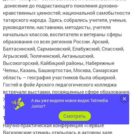
нравственных ценностей, национальной самобытности
татарского народа. Здесь собрались учителя, ученые,
руководители, наставники, методисты, учителя
начальных классов, воспитатели и ветераны сферы
образования со всех регионов России. Арский,
Балтасинский, Сармановский, Елабужский, Спасский,
Агрызский, Тюлячинский, Актанышский,
Высокогорский, Кайбицкий районы, Набережные
Челны, Казань, Башкортостан, Москва, Самарская
область – география участников была обширной.
Гостей в фойе Арского педагогического колледжа
встречали выставки, посвященные сфере образования.
Желающие могли ознакомиться с музеем «Алифба»,
угоститься горячим чаем.
А вы уже видели новое видео Tatmedia
Junior?
Торжественное открытие
Cмотреть
Научно-практическая конференция «Первые
Вагизовские чтения» открылась в актовом зале
колледжа просмотром фильма, посвященного