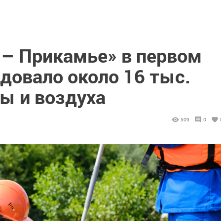
 – Прикамье» в первом
довало около 16 тыс.
ы и воздуха
509
0