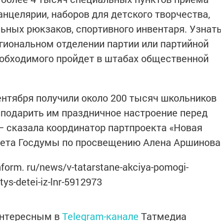
нцелярии, наборов для детского творчества,
ьных рюкзаков, спортивного инвентаря. Узнат
егиональном отделении партии или партийной
еобходимого пройдет в штабах общественной
ентября получили около 200 тысяч школьников
, подарить им праздничное настроение перед
 сказала координатор партпроекта «Новая
тета Госдумы по просвещению Алена Аршинова
nform. ru/news/v-tatarstane-akciya-pomogi-
tys-detei-iz-lnr-5912973
интересным в
Telegram-канале
Татмедиа