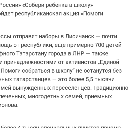
России» «Собери ребенка в школу»
ройдет республиканская акция «Помоги
россы отправят наборы в Лисичанск — почти
мощь от республики, еще примерно 700 детей
фного Татарстану города в ЛНР — также
и принадлежностями от активистов „Единой
 „Помоги собраться в школу“ не останутся без
ных татарстанцев — это более 5,5 тысячи
семей вынужденных переселенцев. Традиционн
печенных, многодетных семей, приемных
ионова.
о более 4 тысяч специальных пунктов приема