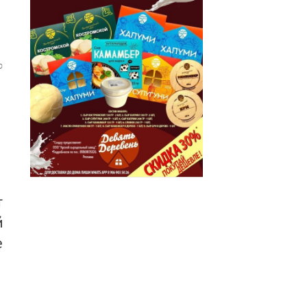
0
т
й
е