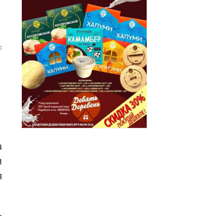
0
а
м
я
—