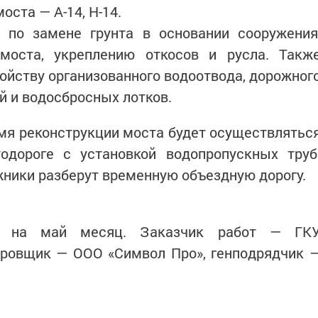
оста — А-14, Н-14.
 по замене грунта в основании сооружения
 моста, укреплению откосов и русла. Такж
ойству организованного водоотвода, дорожног
й и водосбросных лотков.
мя реконструкции моста будет осуществлятьс
одороге с установкой водопропускных труб
ники разберут временную объездную дорогу.
ан на май месяц. Заказчик работ — ГК
тировщик — ООО «Символ Про», генподрядчик 