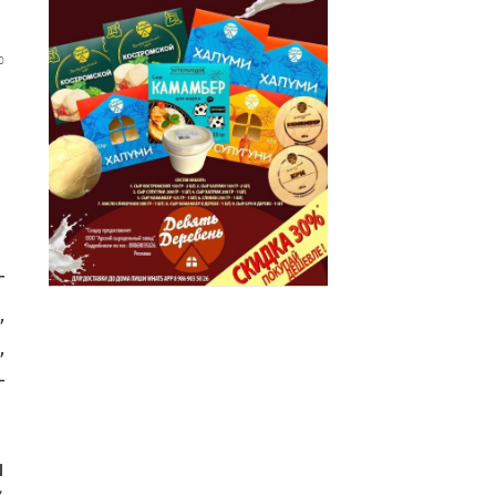
0
г
,
,
-
ы