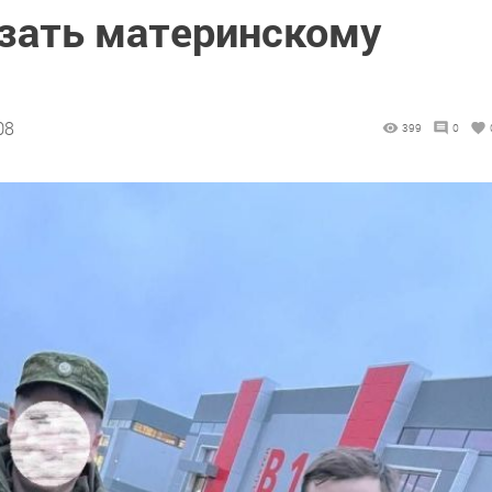
зать материнскому
08
399
0