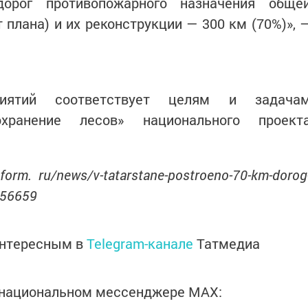
дорог противопожарного назначения обще
 плана) и их реконструкции — 300 км (70%)», 
риятий соответствует целям и задача
хранение лесов» национального проект
form. ru/news/v-tatarstane-postroeno-70-km-dorog
956659
интересным в
Telegram-канале
Татмедиа
в национальном мессенджере MАХ: