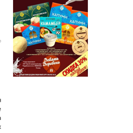
0
е
я
е
а
х