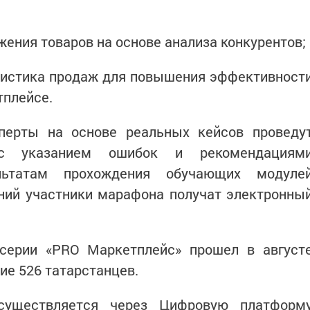
жения товаров на основе анализа конкурентов;
атистика продаж для повышения эффективност
тплейсе.
перты на основе реальных кейсов проведу
 с указанием ошибок и рекомендациям
льтатам прохождения обучающих модуле
ний участники марафона получат электронны
серии «PRO Маркетплейс» прошел в август
тие 526 татарстанцев.
уществляется через Цифровую платформ