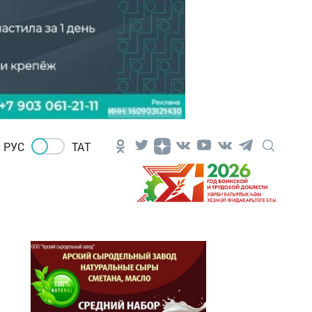
РУС
ТАТ