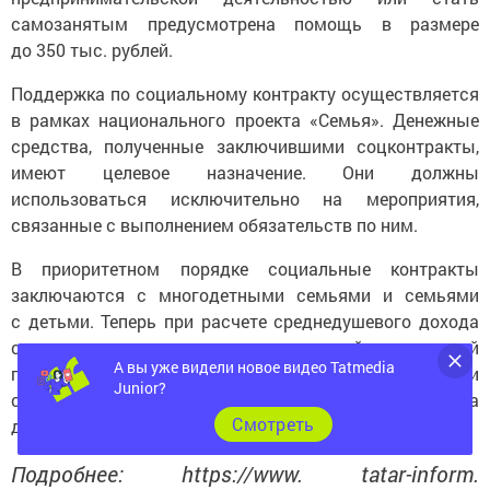
самозанятым предусмотрена помощь в размере
до 350 тыс. рублей.
Поддержка по социальному контракту осуществляется
в рамках национального проекта «Семья». Денежные
средства, полученные заключившими соцконтракты,
имеют целевое назначение. Они должны
использоваться исключительно на мероприятия,
связанные с выполнением обязательств по ним.
В приоритетном порядке социальные контракты
заключаются с многодетными семьями и семьями
с детьми. Теперь при расчете среднедушевого дохода
семьи для оказания государственной социальной
помощи не учитывается ежемесячное пособие в связи
А вы уже видели новое видео Tatmedia
с рождением и воспитанием ребенка. Эта норма начала
Junior?
действовать с 21 февраля.
Cмотреть
Подробнее: https://www. tatar-inform.
ru/news/s-nacala-goda-v-tatarstane-zaklyucen-