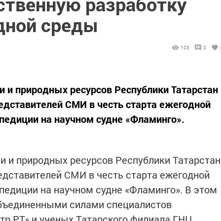
ственную разработку
дной среды
103
0
и и природных ресурсов Республики Татарстан
редставителей СМИ в честь старта ежегодной
педиции на научном судне «Фламинго».
и и природных ресурсов Республики Татарстан
редставителей СМИ в честь старта ежегодной
педиции на научном судне «Фламинго». В этом
объединенными силами специалистов
тр РТ» и ученых Татарского филиала ГНЦ