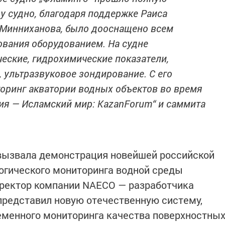
у судно, благодаря поддержке Раиса
 Минниханова, было дооснащено всем
вания оборудованием. На судне
еские, гидрохимические показатели,
, ультразвуковое зондирование. С его
ринг акватории водных объектов во время
ия — Исламский мир: КаzanForum“ и саммита
вызвала демонстрация новейшей российской
огического мониторинга водной среды
иректор компании NAECO — разработчика
представил новую отечественную систему,
еменного мониторинга качества поверхностны