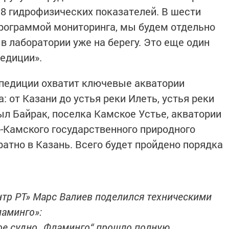
 8 гидрофизических показателей. В шести
рограммой мониторинга, мы будем отдельно
в лаборатории уже на берегу. Это еще один
едиции».
едиции охватит ключевые акватории
 от Казани до устья реки Илеть, устья реки
ыл Байрак, поселка Камское Устье, акватории
-Камского государственного природного
атно в Казань. Всего будет пройдено порядка
нтр РТ» Марс Валиев поделился техническими
аминго»:
ое судно „Фламинго“ прошло полную