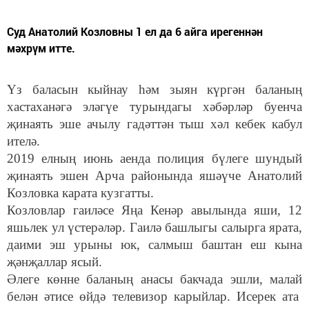
Суд Анатолий Козловны 1 ел да 6 айга ирегеннән
мәхрүм итте.
Үз баласын кыйнау һәм зыян күргән баланың
хастаханәгә эләгүе турындагы хәбәрләр буенча
җинаять эше ачылу гадәттән тыш хәл кебек кабул
ителә.
2019 елның июнь аенда полиция бүлеге шундый
җинаять эшен Арча районында яшәүче Анатолий
Козловка карата кузгатты.
Козловлар гаиләсе Яңа Кенәр авылында яши, 12
яшьлек ул үстерәләр. Гаилә башлыгы салырга ярата,
даими эш урыны юк, салмыш баштан еш кына
җәнҗаллар ясый.
Әлеге көнне баланың анасы бакчада эшли, малай
белән әтисе өйдә телевизор карыйлар. Исерек ата