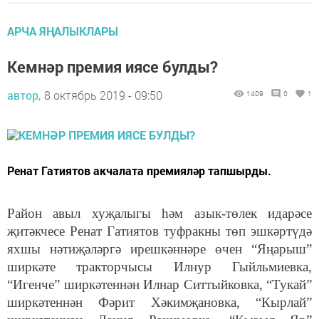
АРЧА ЯҢАЛЫКЛАРЫ
Кемнәр премия иясе булды?
автор,
8 октябрь 2019 - 09:50
1409
0
1
Ренат Гатиятов акчалата премияләр тапшырды.
Район авыл хуҗалыгы һәм азык-төлек идарәсе
җитәкчесе Ренат Гатиятов туфракны төп эшкәртүдә
яхшы нәтиҗәләргә ирешкәннәре өчен “Яңарыш”
ширкәте тракторчысы Илнур Гыйльмиевка,
“Игенче” ширкәтеннән Илнар Ситтыйковка, “Тукай”
ширкәтеннән Фәрит Хәкимҗановка, “Кырлай”