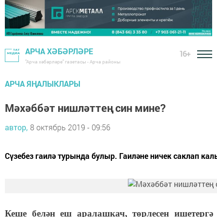
АРЧА ХӘБӘРЛӘРЕ
16+
"Арча хәбәрләре" газетасы - Арча районы
АРЧА ЯҢАЛЫКЛАРЫ
Мәхәббәт нишләттең син мине?
автор,
8 октябрь 2019 - 09:56
Сүзебез гаилә турында булыр. Гаиләне ничек саклап кал
Кеше белән еш аралашкач, төрлесен ишетергә