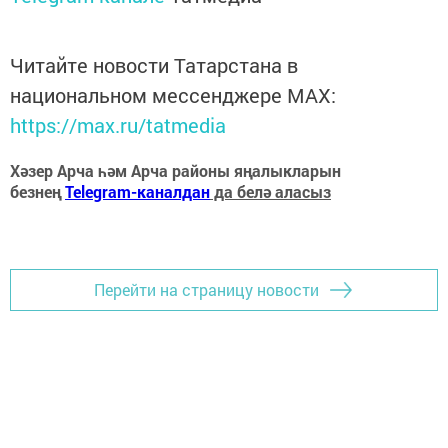
Читайте новости Татарстана в
национальном мессенджере MАХ:
https://max.ru/tatmedia
Хәзер Арча һәм Арча районы яңалыкларын
безнең
Telegram-каналдан
да белә аласыз
Перейти на страницу новости