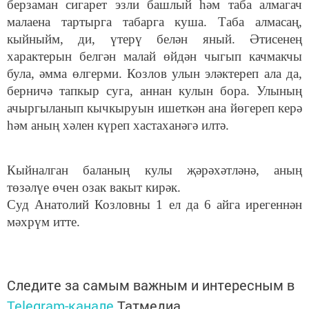
берзаман сигарет эзли башлый һәм таба алмагач
малаена тартырга табарга куша. Таба алмасаң,
кыйныйм, ди, үтерү белән яный. Әтисенең
характерын белгән малай өйдән чыгып качмакчы
була, әмма өлгерми. Козлов улын эләктереп ала да,
берничә тапкыр суга, аннан кулын бора. Улының
ачыргыланып кычкыруын ишеткән ана йөгереп керә
һәм аның хәлен күреп хастаханәгә илтә.
Кыйналган баланың кулы җәрәхәтләнә, аның
төзәлүе өчен озак вакыт кирәк.
Суд Анатолий Козловны 1 ел да 6 айга ирегеннән
мәхрүм итте.
Следите за самым важным и интересным в
Telegram-канале
Татмедиа