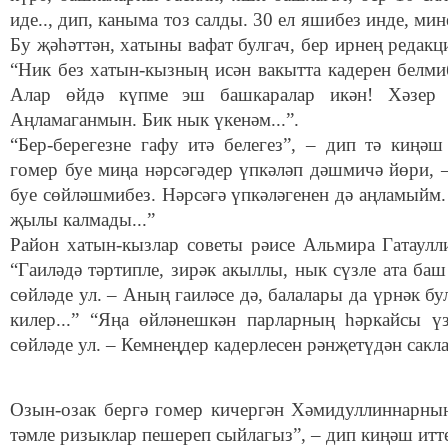
иде.., дип, каныма тоз салды. 30 ел яшибез инде, ми
Бу җәһәттән, хатыны вафат булгач, бер ирнең редакц
“Ник без хатын-кызның исән вакытта кадерен белмиб
Алар өйдә күпме эш башкаралар икән! Хәзер 
Аңламаганмын. Бик нык үкенәм...”.
“Бер-берегезне гафу итә белегез”, – дип тә киңәш
гомер буе миңа нәрсәгәдер үпкәләп дәшмичә йөри, –
буе сөйләшмибез. Нәрсәгә үпкәләгенен дә аңламыйм
җылы калмады...”
Район хатын-кызлар советы рәисе Альмира Гатау
“Гаиләдә тәртипле, зирәк акыллы, нык сүзле ата ба
сөйләде ул. – Аның гаиләсе дә, балалары да үрнәк б
килер...” “Яңа өйләнешкән парларның һәркайсы ү
сөйләде ул. – Кемнеңдер кадерлесен рәнҗетүдән сакла
Озын-озак бергә гомер кичергән Хәмидуллиннарн
тәмле ризыклар пешереп сыйлагыз”, – дип киңәш итт