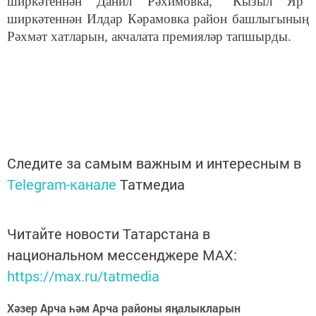
ширкәтеннән Данил Рәхимовка, “Кызыл Яр”
ширкәтеннән Илдар Кәрамовка район башлыгының
Рәхмәт хатларын, акчалата премияләр тапшырды.
Следите за самым важным и интересным в
Telegram-канале
Татмедиа
Читайте новости Татарстана в
национальном мессенджере MАХ:
https://max.ru/tatmedia
Хәзер Арча һәм Арча районы яңалыкларын