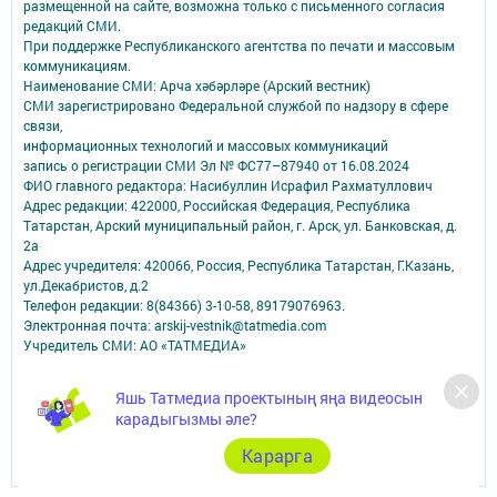
размещенной на сайте, возможна только с письменного согласия
редакций СМИ.
При поддержке Республиканского агентства по печати и массовым
коммуникациям.
Наименование СМИ: Арча хәбәрләре (Арский вестник)
СМИ зарегистрировано Федеральной службой по надзору в сфере
связи,
информационных технологий и массовых коммуникаций
запись о регистрации СМИ Эл № ФС77–87940 от 16.08.2024
ФИО главного редактора: Насибуллин Исрафил Рахматуллович
Адрес редакции: 422000, Российская Федерация, Республика
Татарстан, Арский муниципальный район, г. Арск, ул. Банковская, д.
2а
Адрес учредителя: 420066, Россия, Республика Татарстан, Г.Казань,
ул.Декабристов, д.2
Телефон редакции: 8(84366) 3-10-58, 89179076963.
Электронная почта: arskij-vestnik@tatmedia.com
Учредитель СМИ: АО «ТАТМЕДИА»
Антикоррупционная политика
Яшь Татмедиа проектының яңа видеосын
АО «ТАТМЕДИА» использует «cookie»
для персонализации сервисов и
карадыгызмы әле?
удобства пользователей сайтом.
Использование «cookie» можно отменить в настройках браузера.
Карарга
Политика конфиденциальности