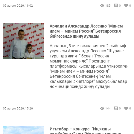
05 август 2026, 16:02
185
0
0
Арчадан Александр Лесенко “Минем
илем – минем Россия” Бөтенроссия
бәйгесендә җиңү яулады
Арчаның 5 нче гимназиянең 2 сыйныф
укучысы Александр Лесенко “Шүрәле
турында әкият” белән “Россия –
мөмкинлекләр иле” Президент
платформасы кысаларында үткәрелгән
“Минем илем – минем Россия”
Бөтенроссия бәйгесенең “Илем
халыклары әкиятләре” махсус балалар
номинациясендә җиңү яулады.
05 август 2026, 15:26
144
0
0
Игътибар – конкурс: “Иң яхшы
комбайнчы” һәм “Иң яхшы машина