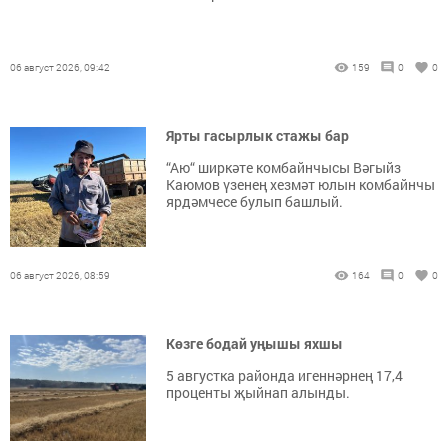
06 август 2026, 09:42
159
0
0
Ярты гасырлык стажы бар
“Аю“ ширкәте комбайнчысы Вәгыйз
Каюмов үзенең хезмәт юлын комбайнчы
ярдәмчесе булып башлый.
06 август 2026, 08:59
164
0
0
Көзге бодай уңышы яхшы
5 августка районда игеннәрнең 17,4
проценты җыйнап алынды.