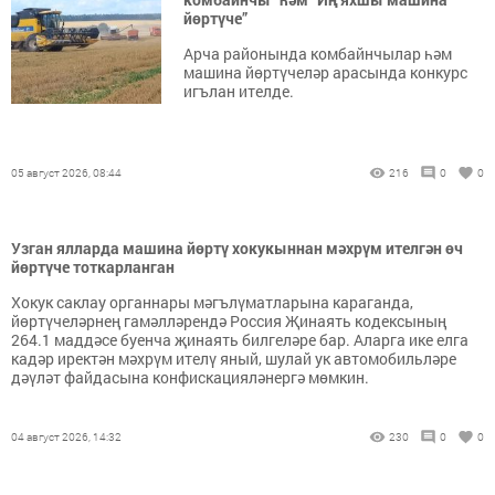
йөртүче”
Арча районында комбайнчылар һәм
машина йөртүчеләр арасында конкурс
игълан ителде.
05 август 2026, 08:44
216
0
0
Узган ялларда машина йөртү хокукыннан мәхрүм ителгән өч
йөртүче тоткарланган
Хокук саклау органнары мәгълүматларына караганда,
йөртүчеләрнең гамәлләрендә Россия Җинаять кодексының
264.1 маддәсе буенча җинаять билгеләре бар. Аларга ике елга
кадәр иректән мәхрүм ителү яный, шулай ук автомобильләре
дәүләт файдасына конфискацияләнергә мөмкин.
04 август 2026, 14:32
230
0
0