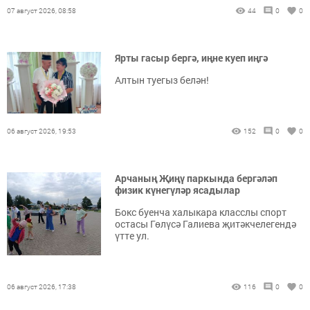
07 август 2026, 08:58
44
0
0
Ярты гасыр бергә, иңне куеп иңгә
Алтын туегыз белән!
06 август 2026, 19:53
152
0
0
Арчаның Җиңү паркында бергәләп
физик күнегүләр ясадылар
Бокс буенча халыкара класслы спорт
остасы Гөлүсә Галиева җитәкчелегендә
үтте ул.
06 август 2026, 17:38
116
0
0