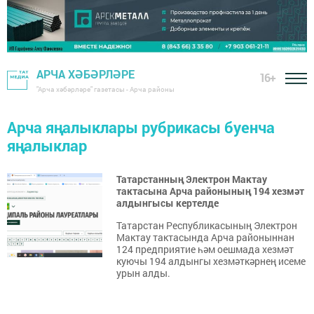
АРЧА ХӘБӘРЛӘРЕ
16+
"Арча хәбәрләре" газетасы - Арча районы
Арча яңалыклары рубрикасы буенча
яңалыклар
Татарстанның Электрон Мактау
тактасына Арча районының 194 хезмәт
алдынгысы кертелде
Татарстан Республикасының Электрон
Мактау тактасында Арча районыннан
124 предприятие һәм оешмада хезмәт
куючы 194 алдынгы хезмәткәрнең исеме
урын алды.