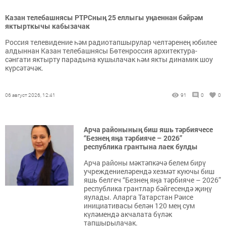
Казан телебашнясы РТРСның 25 еллыгы уңаеннан бәйрәм
яктырткычы кабызачак
Россия телевидение һәм радиотапшырулар челтәренең юбилее
алдыннан Казан телебашнясы Бөтенроссия архитектура-
сәнгати яктырту парадына кушылачак һәм якты динамик шоу
күрсәтәчәк.
06 август 2026, 12:41
91
0
0
Арча районының биш яшь тәрбиячесе
“Безнең яңа тәрбияче – 2026”
республика грантына лаек булды
Арча районы мәктәпкәчә белем бирү
учреждениеләрендә хезмәт куючы биш
яшь белгеч “Безнең яңа тәрбияче – 2026”
республика грантлар бәйгесендә җиңү
яулады. Аларга Татарстан Рәисе
инициативасы белән 120 мең сум
күләмендә акчалата бүләк
тапшырылачак.