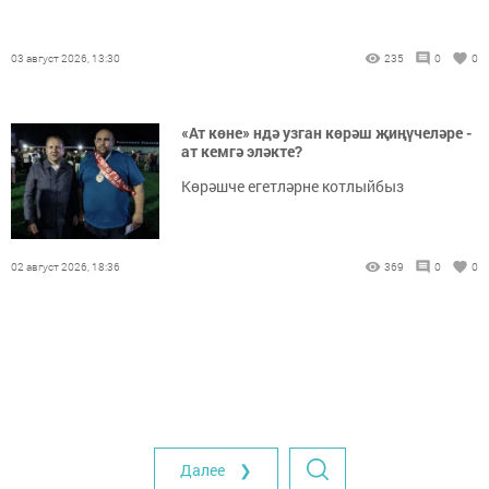
03 август 2026, 13:30
235
0
0
«Ат көне» ндә узган көрәш җиңүчеләре -
ат кемгә эләкте?
Көрәшче егетләрне котлыйбыз
02 август 2026, 18:36
369
0
0
Далее ❯