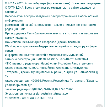
© 2011 - 2026. Арча хәбәрләре (Арский вестник). Все права защищены.
© ТАТМЕДИА. Все материалы, размещенные на сайте, защищены
законом.
Перепечатка, воспроизведение и распространение в любом объеме
информации,
размещенной на сайте, возможна только с письменного согласия
редакций СМИ.
При поддержке Республиканского агентства по печати и массовым
коммуникациям.
Наименование СМИ: Арча хәбәрләре (Арский вестник)
СМИ зарегистрировано Федеральной службой по надзору в сфере
связи,
информационных технологий и массовых коммуникаций
запись о регистрации СМИ Эл № ФС77–87940 от 16.08.2024
ФИО главного редактора: Насибуллин Исрафил Рахматуллович
Адрес редакции: 422000, Российская Федерация, Республика
Татарстан, Арский муниципальный район, г. Арск, ул. Банковская, д.
2а
Адрес учредителя: 420066, Россия, Республика Татарстан, Г.Казань,
ул.Декабристов, д.2
Телефон редакции: 8(84366) 3-10-58, 89179076963.
Электронная почта: arskij-vestnik@tatmedia.com
Учредитель СМИ: АО «ТАТМЕДИА»
Антикоррупционная политика