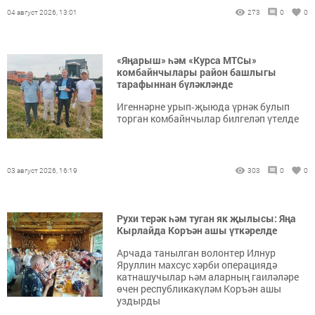
04 август 2026, 13:01
273
0
0
«Яңарыш» һәм «Курса МТСы»
комбайнчылары район башлыгы
тарафыннан бүләкләнде
Игеннәрне урып‑җыюда үрнәк булып
торган комбайнчылар билгеләп үтелде
03 август 2026, 16:19
303
0
0
Рухи терәк һәм туган як җылысы: Яңа
Кырлайда Коръән ашы үткәрелде
Арчада танылган волонтер Илнур
Яруллин махсус хәрби операциядә
катнашучылар һәм аларның гаиләләре
өчен республикакүләм Коръән ашы
уздырды