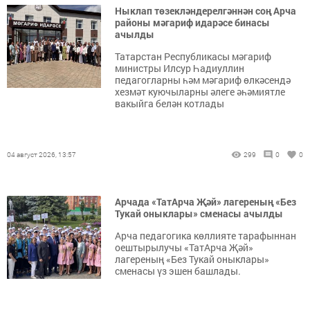
Ныклап төзекләндерелгәннән соң Арча
районы мәгариф идарәсе бинасы
ачылды
Татарстан Республикасы мәгариф
министры Илсур Һадиуллин
педагогларны һәм мәгариф өлкәсендә
хезмәт куючыларны әлеге әһәмиятле
вакыйга белән котлады
04 август 2026, 13:57
299
0
0
Арчада «ТатАрча Җәй» лагереның «Без
Тукай оныклары» сменасы ачылды
Арча педагогика көллияте тарафыннан
оештырылучы «ТатАрча Җәй»
лагереның «Без Тукай оныклары»
сменасы үз эшен башлады.