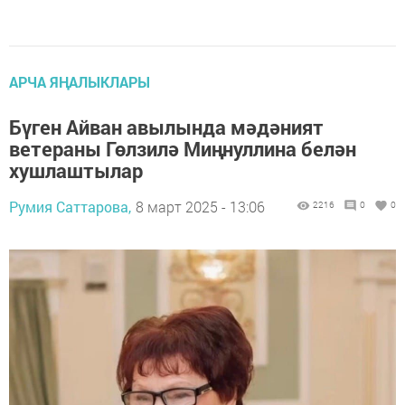
АРЧА ЯҢАЛЫКЛАРЫ
Бүген Айван авылында мәдәният
ветераны Гөлзилә Миңнуллина белән
хушлаштылар
Румия Саттарова,
8 март 2025 - 13:06
2216
0
0