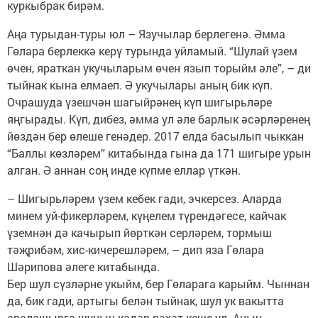
куркыбрак бирәм.
Аңа турыдан-туры юл – Язучылар берлегенә. Әмма
Гөлара берлеккә керү турында уйламый. “Шулай үзем
өчен, яраткан укучыларым өчен язып торыйм әле”, – ди
тыйнак кына елмаеп. Ә укучылары аның бик күп.
Очрашуда үзешчән шагыйрәнең күп шигырьләре
яңгырады. Күп, дибез, әмма ул әле барлык әсәрләренең
йөздән бер өлеше генәдер. 2017 елда басылып чыккан
“Баллы көзләрем” китабында гына да 171 шигыре урын
алган. Ә аннан соң инде күпме еллар үткән.
– Шигырьләрем үзем кебек гади, эчкерсез. Аларда
минем уй-фикерләрем, күңелем түрендәгесе, кайчак
үземнән дә качырып йөрткән серләрем, тормыш
тәҗрибәм, хис-кичерешләрем, – дип яза Гөлара
Шәрипова әлеге китабында.
Бер шул сүзләрне укыйм, бер Гөларага карыйм. Чыннан
да, бик гади, артыгы белән тыйнак, шул ук вакытта
аралашырга шуның кадәр рәхәт кеше ул. Аның