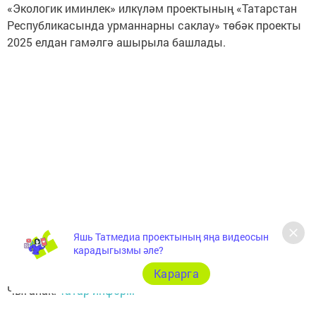
«Экологик иминлек» илкүләм проектының «Татарстан
Республикасында урманнарны саклау» төбәк проекты
2025 елдан гамәлгә ашырыла башлады.
Яшь Татмедиа проектының яңа видеосын
карадыгызмы әле?
Карарга
Чыганак:
Татар-информ