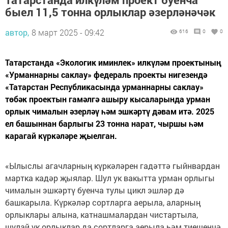
быел 11,5 тонна орлыклар әзерләнәчәк
автор,
8 март 2025 - 09:42
616
0
0
Татарстанда «Экологик иминлек» илкүләм проектының
«Урманнарны саклау» федераль проекты нигезендә
«Татарстан Республикасында урманнарны саклау»
төбәк проектын гамәлгә ашыру кысаларында урман
орлык чималын әзерләү һәм эшкәртү дәвам итә. 2025
ел башыннан барлыгы 23 тонна нарат, чыршы һәм
карагай күркәләре җыелган.
«Ылыслы агачларның күркәләрен гадәттә гыйнвардан
мартка кадәр җыялар. Шул ук вакытта урман орлыгы
чималын эшкәртү буенча тулы цикл эшләр дә
башкарыла. Күркәләр сортларга аерыла, аларның
орлыклары алына, катнашмалардан чистартыла,
шулай ук орлыклар да сортларга аерыла һәм тиешенчә