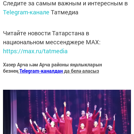
Следите за самым важным и интересным в
Telegram-канале
Татмедиа
Читайте новости Татарстана в
национальном мессенджере MАХ:
https://max.ru/tatmedia
Хәзер Арча һәм Арча районы яңалыкларын
безнең
Telegram-каналдан
да белә аласыз