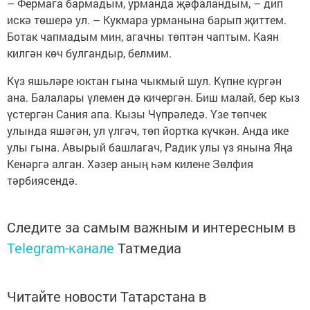
– Фермага бармадым, урманда җәфаландым, – дип
искә төшерә ул. – Кукмара урманына барып җиттем.
Ботак чапмадым мин, агачны төптән чаптым. Каян
килгән көч булгандыр, белмим.
Күз яшьләре юктан гына чыкмый шул. Күпне күргән
ана. Балалары үлемен дә кичергән. Биш малай, бер кыз
үстергән Сания апа. Кызы Чүпрәледә. Үзе төпчек
улында яшәгән, ул үлгәч, төп йортка күчкән. Анда ике
улы гына. Авырый башлагач, Радик улы үз янына Яңа
Кенәргә алган. Хәзер аның һәм килене Зөлфия
тәрбиясендә.
Следите за самым важным и интересным в
Telegram-канале
Татмедиа
Читайте новости Татарстана в