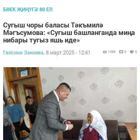
БӨЕК ҖИҢҮГӘ 80 ЕЛ
Сугыш чоры баласы Тәкъмилә
Мәгъсумова: «Сугыш башланганда миңа
нибары тугыз яшь иде»
Гөлсинә Зәкиева,
8 март 2025 - 12:41
1089
0
0