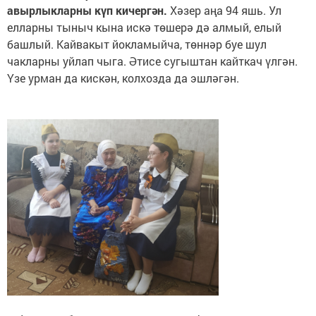
авырлыкларны күп кичергән.
Хәзер аңа 94 яшь. Ул
елларны тыныч кына искә төшерә дә алмый, елый
башлый. Кайвакыт йокламыйча, төннәр буе шул
чакларны уйлап чыга. Әтисе сугыштан кайткач үлгән.
Үзе урман да кискән, колхозда да эшләгән.