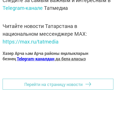
Следите за самым важным и интересным в
Telegram-канале
Татмедиа
Читайте новости Татарстана в
национальном мессенджере MАХ:
https://max.ru/tatmedia
Хәзер Арча һәм Арча районы яңалыкларын
безнең
Telegram-каналдан
да белә аласыз
Перейти на страницу новости