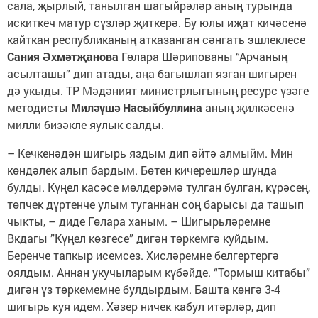
сала, җырлый, танылган шагыйрәләр аның турында
искиткеч матур сүзләр җиткерә. Бу юлы иҗат кичәсенә
кайткан республиканың атказанган сәнгать эшлеклесе
Сания Әхмәтҗанова
Гөлара Шәрипованы “Арчаның
асылташы” дип атады, аңа багышлап язган шигырен
дә укыды. ТР Мәдәният министрлыгының ресурс үзәге
методисты
Миләүшә Насыйбуллина
аның җилкәсенә
милли бизәкле яулык салды.
– Кечкенәдән шигырь яздым дип әйтә алмыйм. Мин
көндәлек алып бардым. Бөтен кичерешләр шунда
булды. Күңел касәсе мөлдерәмә тулган булган, күрәсең,
төпчек дүртенче улым туганнан соң барысы да ташып
чыкты, – диде Гөлара ханым. – Шигырьләремне
Вкдагы ”Күңел көзгесе” дигән төркемгә куйдым.
Беренче тапкыр исемсез. Хисләремне белгертергә
оялдым. Аннан укучыларым күбәйде. “Тормыш китабы”
дигән үз төркемемне булдырдым. Башта көнгә 3-4
шигырь куя идем. Хәзер ничек кабул итәрләр, дип