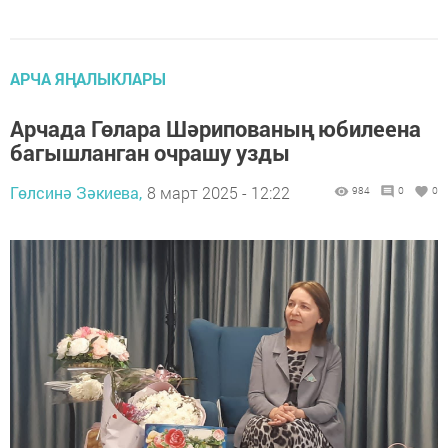
АРЧА ЯҢАЛЫКЛАРЫ
Арчада Гөлара Шәрипованың юбилеена
багышланган очрашу узды
Гөлсинә Зәкиева,
8 март 2025 - 12:22
984
0
0