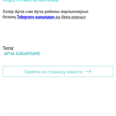
Хәзер Арча һәм Арча районы яңалыкларын
безнең
Telegram-каналдан
да белә аласыз
Теги:
АРЧА ХӘБӘРЛӘРЕ
Перейти на страницу новости