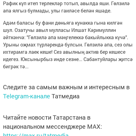
Рафик күп итеп терлекләр тотып, авылда яши. Гөлзилә
апа ялгыз булмады, улы гаиләсе белән яшәде.
Адәм баласы бу фани дөньяга кунакка гына килгән
шул. Озатучы авыл мулласы Илшат Кәримуллин
әйткәнчә: "Гөлзилә апа мәңгелеккә бакыйлыкка күчә".
Урыны оҗмах түрләрендә булсын. Гөлзилә апа, сез олы
ихтирамга лаек кеше! Сез авылның актив бер кешесе
идегез. Юксынырбыз инде сезне... Сабантуйлары җитсә
бигрәк тә...
Следите за самым важным и интересным в
Telegram-канале
Татмедиа
Читайте новости Татарстана в
национальном мессенджере MАХ:
https://max.ru/tatmedia