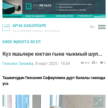
АРЧА ХӘБӘРЛӘРЕ
16+
"Арча хәбәрләре" газетасы - Арча районы
БӨЕК ҖИҢҮГӘ 80 ЕЛ
Күз яшьләре юктан гына чыкмый шул...
Гөлсинә Зәкиева,
8 март 2025 - 16:54
918
0
0
Ташкичүдән Гөлсания Сафиуллина дүрт балалы гаиләдә
үсә