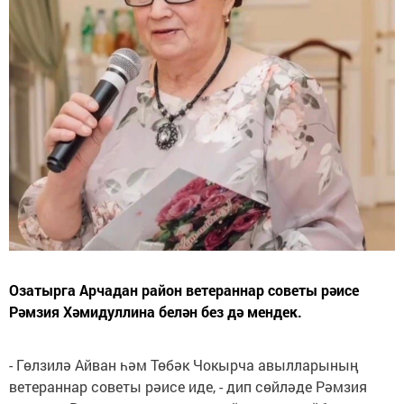
Озатырга Арчадан район ветераннар советы рәисе
Рәмзия Хәмидуллина белән без дә мендек.
- Гөлзилә Айван һәм Төбәк Чокырча авылларының
ветераннар советы рәисе иде, - дип сөйләде Рәмзия