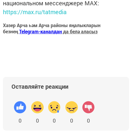
национальном мессенджере MАХ:
https://max.ru/tatmedia
Хәзер Арча һәм Арча районы яңалыкларын
безнең
Telegram-каналдан
да белә аласыз
Оставляйте реакции
0
0
0
0
0