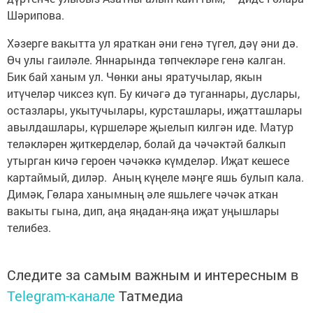
Шәрипова.
Хәзерге вакытта ул яраткан әни генә түгел, дәү әни дә.
Өч улы гаиләле. Яннарында төпчекләре генә калган.
Бик бай ханым ул. Чөнки аны яратучылар, якын
итүчеләр чиксез күп. Бу кичәгә дә туганнары, дуслары,
остазлары, укытучылары, курсташлары, иҗатташлары
авылдашлары, күршеләре җыелып килгән иде. Матур
теләкләрен җиткерделәр, болай да чәчәктәй балкып
утырган кичә героен чәчәккә күмделәр. Иҗат кешесе
картаймый, диләр. Аның күңеле мәңге яшь булып кала.
Димәк, Гөлара ханымның әле яшьлеге чәчәк аткан
вакыты гына, дип, аңа яңадан-яңа иҗат уңышлары
телибез.
Следите за самым важным и интересным в
Telegram-канале
Татмедиа