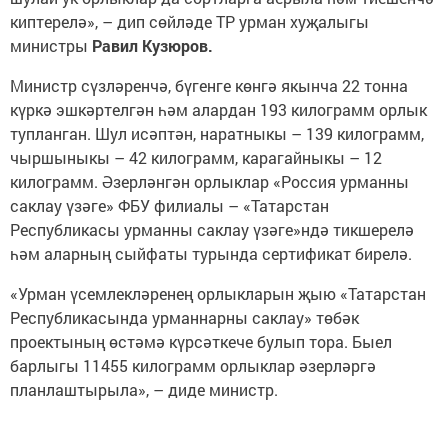
киптерелә», – дип сөйләде ТР урман хуҗалыгы
министры
Равил Кузюров.
Министр сүзләренчә, бүгенге көнгә якынча 22 тонна
күркә эшкәртелгән һәм алардан 193 килограмм орлык
тупланган. Шул исәптән, наратныкы – 139 килограмм,
чыршыныкы – 42 килограмм, карагайныкы – 12
килограмм. Әзерләнгән орлыклар «Россия урманны
саклау үзәге» ФБУ филиалы – «Татарстан
Республикасы урманны саклау үзәге»ндә тикшерелә
һәм аларның сыйфаты турында сертификат бирелә.
«Урман үсемлекләренең орлыкларын җыю «Татарстан
Республикасында урманнарны саклау» төбәк
проектының өстәмә күрсәткече булып тора. Быел
барлыгы 11455 килограмм орлыклар әзерләргә
планлаштырыла», – диде министр.