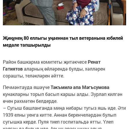
Җиңүнең 80 еллыгы уңаеннан тыл ветеранына юбилей
медале тапшырылды
Район башкарма комитеты җитәкчесе
Ренат
Гатиятов
аларның өйләрендә булды, хәлләрен
сорашты, теләкләрен әйтте.
Печмәнтауда яшәүче
Тәкъмилә апа Мәгъсумова
кунакларны торып басып каршы алды. Зурлап килгән
өчен рәхмәтен белдерде.
– Сугыш башланганда миңа нибары тугыз яшь иде. Әти
1939 елны уенга китте. Аннан беренчеләрдән булып
сугышка керде. Пуля тиеп госпитальдә ятты. Үлеп
калган да булыр иде. Арыш арасыннан алып