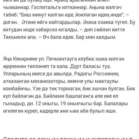
чыкканнар. Госпитальгә илткәннәр. Аңына килгәч
табиб: “Биш минут калган иде, йоклаган идең инде”, –
дигән. Әтине өйгә кайтардылар. Әмма озакка түгел. Бу
китүдән инде хәбәрсез югалды, – дип сөйләп китте
Тәкъмилә апа. – Өч бала идек. Бер мин калдым.
Яңа Кенәрнеке ул. Печмәнтауга клубка эшкә килгән
җиреннән төпләнеп тә кала. Дүрт баласы туа.
Улларының икесе дә авылда. Радигы Россиянең
атказанган механизаторы, икенче улы мактаулы
комбайнчы. Үзе дә тик тормаган, бик эшчән булган. Бик
күп бәйләгән дә. Бәйләми башлаганга әле ике ел
гынадыр, ди. 12 оныгы, 19 оныкчыгы бар. Балалары
игелеген күреп, кадерле әни һәм әби булып яши.