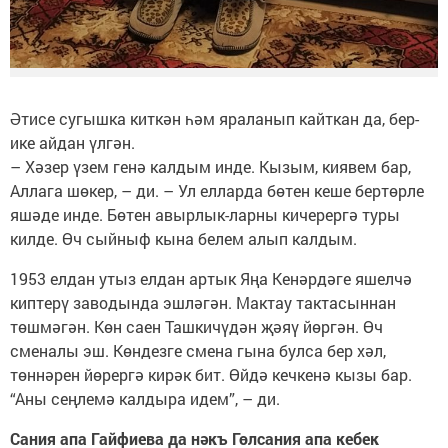
Әтисе сугышка киткән һәм яраланып кайткан да, бер-
ике айдан үлгән.
– Хәзер үзем генә калдым инде. Кызым, киявем бар,
Аллага шөкер, – ди. – Ул елларда бөтен кеше бертөрле
яшәде инде. Бөтен авырлык-ларны кичерергә туры
килде. Өч сыйныф кына белем алып калдым.
1953 елдан утыз елдан артык Яңа Кенәрдәге яшелчә
киптерү заводында эшләгән. Мактау тактасыннан
төшмәгән. Көн саен Ташкичүдән җәяү йөргән. Өч
сменалы эш. Көндезге смена гына булса бер хәл,
төннәрен йөрергә кирәк бит. Өйдә кечкенә кызы бар.
“Аны сеңлемә калдыра идем”, – ди.
Сания апа Гайфиева да нәкъ Гөлсания апа кебек