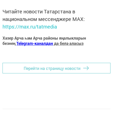
Читайте новости Татарстана в
национальном мессенджере MАХ:
https://max.ru/tatmedia
Хәзер Арча һәм Арча районы яңалыкларын
безнең
Telegram-каналдан
да белә аласыз
Перейти на страницу новости