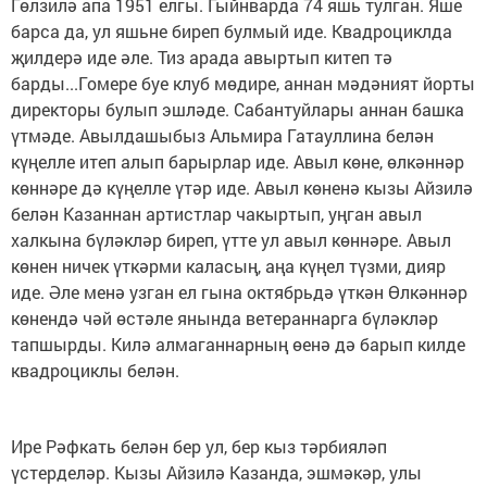
Гөлзилә апа 1951 елгы. Гыйнварда 74 яшь тулган. Яше
барса да, ул яшьне биреп булмый иде. Квадроциклда
җилдерә иде әле. Тиз арада авыртып китеп тә
барды...Гомере буе клуб мөдире, аннан мәдәният йорты
директоры булып эшләде. Сабантуйлары аннан башка
үтмәде. Авылдашыбыз Альмира Гатауллина белән
күңелле итеп алып барырлар иде. Авыл көне, өлкәннәр
көннәре дә күңелле үтәр иде. Авыл көненә кызы Айзилә
белән Казаннан артистлар чакыртып, уңган авыл
халкына бүләкләр биреп, үтте ул авыл көннәре. Авыл
көнен ничек үткәрми каласың, аңа күңел түзми, дияр
иде. Әле менә узган ел гына октябрьдә үткән Өлкәннәр
көнендә чәй өстәле янында ветераннарга бүләкләр
тапшырды. Килә алмаганнарның өенә дә барып килде
квадроциклы белән.
Ире Рәфкать белән бер ул, бер кыз тәрбияләп
үстерделәр. Кызы Айзилә Казанда, эшмәкәр, улы