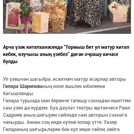
Арча үзәк китапханәсендә “Тормыш бит ул матур китап
кебек, язучысы аның үзебез” дигән очрашу кичәсе
булды
Ул үзешчән шагыйрә, искиткеч матур әсәрләр авторы
Гөлара Шәрипова
ның илле яшьлек юбилеена
багышланды.
Гөлара турында мин беренче тапкыр сәхнәдән ишеттем
һәм үзен дә күрдем. Буа дәүләт театры җитәкчесе Раил
Садриев аның шигырен сөйләде һәм авторын сәхнәгә
чакырды. Аннан соң инде күпме еллар үтте. Хәзер
Гөлараның шигырьләрен бик күп кеше сөйли, көйгә