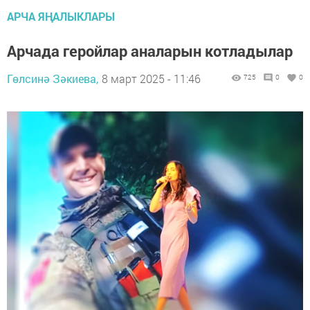
АРЧА ЯҢАЛЫКЛАРЫ
Арчада геройлар аналарын котладылар
Гөлсинә Зәкиева,
8 март 2025 - 11:46
725
0
0