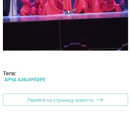
Теги:
АРЧА ХӘБӘРЛӘРЕ
Перейти на страницу новости