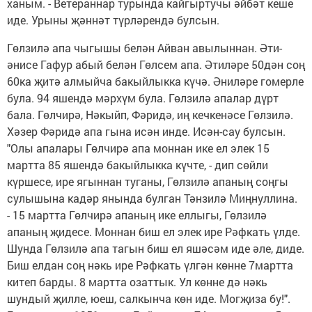
ханым. - Ветераннар турында кайгыртучы әйбәт кеше
иде. Урыны җәннәт түрләрендә булсын.
Гөлзилә апа чыгышы белән Айван авылыннан. Әти-
әнисе Гафур абый белән Гөлсем апа. Әтиләре 50дән соң
60ка җитә алмыйча бакыйлыкка күчә. Әниләре гомерле
була. 94 яшендә мәрхүм була. Гөлзилә апалар дүрт
бала. Гөлчирә, Нәкыйп, Фәридә, иң кечкенәсе Гөлзилә.
Хәзер Фәридә апа гына исән инде. Исән-сау булсын.
"Олы апалары Гөлчирә апа моннан ике ел элек 15
мартта 85 яшендә бакыйлыкка күчте, - дип сөйли
күршесе, ире ягыннан туганы, Гөлзилә апаның соңгы
сулышына кадәр янында булган Тәнзилә Миңнуллина.
- 15 мартта Гөлчирә апаның ике еллыгы, Гөлзилә
апаның җидесе. Моннан биш ел элек ире Рәфкать үлде.
Шунда Гөлзилә апа тагын биш ел яшәсәм иде әле, диде.
Биш елдан соң нәкь ире Рәфкать үлгән көнне 7мартта
китеп барды. 8 мартта озаттык. Ул көнне дә нәкь
шундый җилле, юеш, салкынча көн иде. Могҗиза бу!".