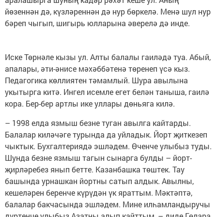
йөзеннән дә, күзләреннән дә нур бөркелә. Менә шул нур
бәреп чыгып, шигырь юлларына әверелә дә инде.
Иске Төрнәле кызы ул. Алты балалы гаиләдә туа. Абый,
апалары, әти-әнисе мәхәббәтенә төренеп үсә кыз.
Педагогика көллиятен тәмамлый. Шура авылына
укытырга китә. Ингел исемле егет белән таныша, гаилә
кора. Бер-бер артлы ике уллары дөньяга килә.
– 1998 елда язмыш безне туган авылга кайтарды.
Балалар киләчәге турында да уйладык. Йорт җиткезеп
чыктык. Бухгалтериядә эшләдем. Өченче улыбыз туды.
Шунда безне язмыш тагын сынарга булды – йорт-
җирләребез янып бетте. Казанбашка төштек. Тау
башында урнашкан йортны сатып алдык. Авылны,
кешеләрен беренче күрүдән үк яраттым. Мәктәптә,
балалар бакчасында эшләдем. Мине илһамландыручы
дүртенче улыбыз Азатны алып кайттым, – диде Гөлара