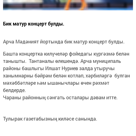
Бик матур концерт булды.
Арча Мәдәният йортында бик матур концерт булды.
Башта концертка килүчеләр фойедагы күргәзмә белән
танышты. Тантаналы өлешендә. Арча муниципаль
районы башлыгы Илшат Нуриев залда утыручы
ханымнарны бәйрәм белән котлап, хәрбиләргә булган
мәхәббәтләре һәм ышанычлары өчен рәхмәт
белдерде.
Чараны районның сәнгать осталары дәвам итте.
Тулырак газетабызның киләсе санында.