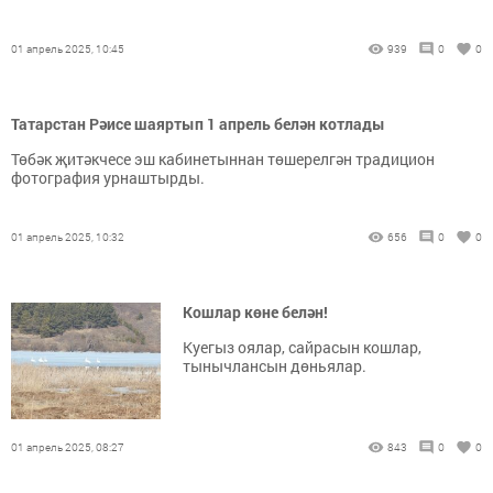
01 апрель 2025, 10:45
939
0
0
Татарстан Рәисе шаяртып 1 апрель белән котлады
Төбәк җитәкчесе эш кабинетыннан төшерелгән традицион
фотография урнаштырды.
01 апрель 2025, 10:32
656
0
0
Кошлар көне белән!
Куегыз оялар, сайрасын кошлар,
тынычлансын дөньялар.
01 апрель 2025, 08:27
843
0
0