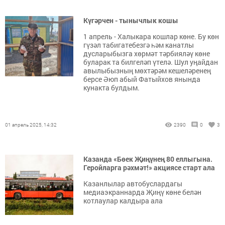
Күгәрчен - тынычлык кошы
1 апрель - Халыкара кошлар көне. Бу көн
гүзәл табигатебезгә һәм канатлы
дусларыбызга хөрмәт тәрбияләү көне
буларак та билгеләп үтелә. Шул уңайдан
авылыбызның мөхтәрәм кешеләренең
берсе Әюп абый Фатыйхов янында
кунакта булдым.
01 апрель 2025, 14:32
2390
0
3
Казанда «Бөек Җиңүнең 80 еллыгына.
Геройларга рәхмәт!» акциясе старт ала
Казанлылар автобуслардагы
медиаэкраннарда Җиңү көне белән
котлаулар калдыра ала