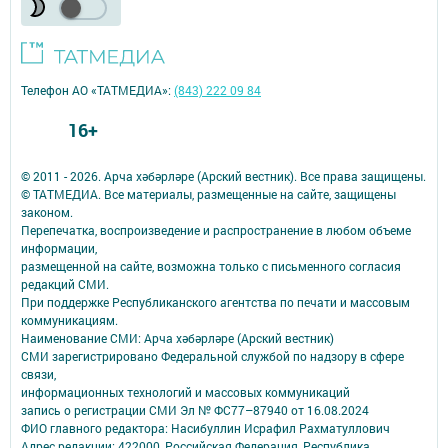
Телефон АО «ТАТМЕДИА»:
(843) 222 09 84
16+
© 2011 - 2026. Арча хәбәрләре (Арский вестник). Все права защищены.
© ТАТМЕДИА. Все материалы, размещенные на сайте, защищены
законом.
Перепечатка, воспроизведение и распространение в любом объеме
информации,
размещенной на сайте, возможна только с письменного согласия
редакций СМИ.
При поддержке Республиканского агентства по печати и массовым
коммуникациям.
Наименование СМИ: Арча хәбәрләре (Арский вестник)
СМИ зарегистрировано Федеральной службой по надзору в сфере
связи,
информационных технологий и массовых коммуникаций
запись о регистрации СМИ Эл № ФС77–87940 от 16.08.2024
ФИО главного редактора: Насибуллин Исрафил Рахматуллович
Адрес редакции: 422000, Российская Федерация, Республика