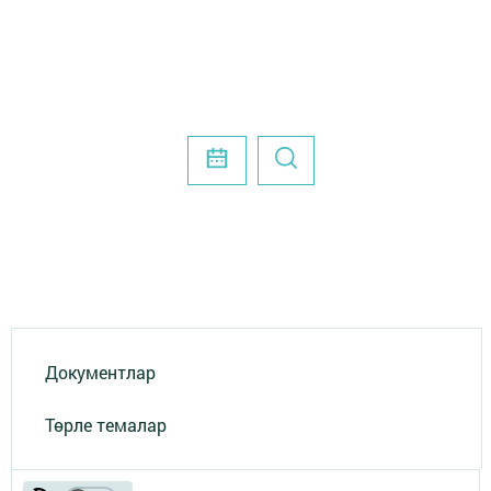
Документлар
Төрле темалар