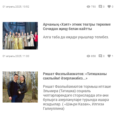
01 апрель 2025, 13:52
750
0
0
Арчаның «Хәят» этник театры төркеме
Сочидан җиңү белән кайтты
Алга таба да иҗади уңышлар телибез.
01 апрель 2025, 11:00
858
0
1
Ришат Фазлыйәхмәтов: «Тәтишканы
саклыйм! Әзерләнәбез...»
Ришат Фазлыйәхмәтов тормыш иптәше
Эльмира (Тәтишка) социаль
челтәрләрендәге сторисларда әти-әни
булырга әзерләнүләре турында ишарә
ясадылар. ( «Шәһри Казан», Илгизә
Галиуллина)