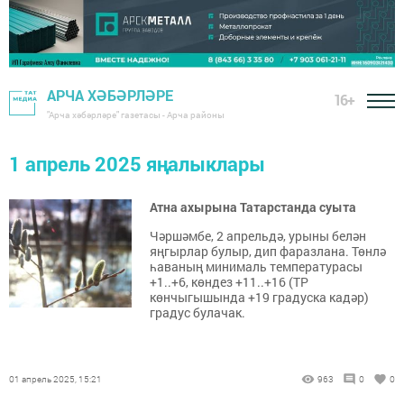
АРЧА ХӘБӘРЛӘРЕ
16+
"Арча хәбәрләре" газетасы - Арча районы
1 апрель 2025 яңалыклары
Атна ахырына Татарстанда суыта
Чәршәмбе, 2 апрельдә, урыны белән
яңгырлар булыр, дип фаразлана. Төнлә
һаваның минималь температурасы
+1..+6, көндез +11..+16 (ТР
көнчыгышында +19 градуска кадәр)
градус булачак.
01 апрель 2025, 15:21
963
0
0