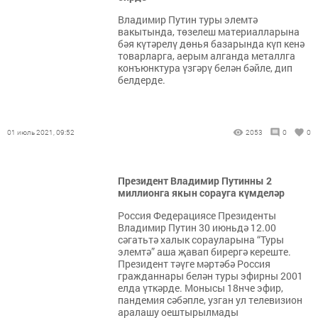
Владимир Путин туры элемтә
вакытында, төзелеш материалларына
бәя күтәрелү дөнья базарында күп кенә
товарларга, аерым алганда металлга
конъюнктура үзгәрү белән бәйле, дип
белдерде.
01 июль 2021, 09:52
2053
0
0
Президент Владимир Путинны 2
миллионга якын сорауга күмделәр
Россия Федерациясе Президенты
Владимир Путин 30 июньдә 12.00
сәгатьтә халык сорауларына “Туры
элемтә” аша җавап бирергә кереште.
Президент тәүге мәртәбә Россия
гражданнары белән туры эфирны 2001
елда үткәрде. Монысы 18нче эфир,
пандемия сәбәпле, узган ул телевизион
аралашу оештырылмады