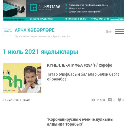
АРЧА ХӘБӘРЛӘРЕ
16+
"Арча хәбәрләре" газетасы - Арча районы
1 июль 2021 яңалыклары
КҮҢЕЛЛЕ ӘЛИФБА #29/ "Һ" хәрефе
Татар әлифбасын балалар белән бергә
өйрәнәбез.
01 июль 2021, 16:48
11108
0
0
"Коронавирусның өченче дулкыны
алдында торабыз"