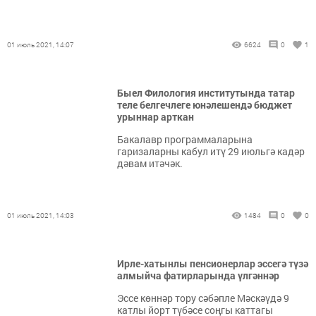
01 июль 2021, 14:07
6624
0
1
Быел Филология институтында татар
теле белгечлеге юнәлешендә бюджет
урыннар арткан
Бакалавр программаларына
гаризаларны кабул итү 29 июльгә кадәр
дәвам итәчәк.
01 июль 2021, 14:03
1484
0
0
Ирле-хатынлы пенсионерлар эссегә түзә
алмыйча фатирларында үлгәннәр
Эссе көннәр тору сәбәпле Мәскәүдә 9
катлы йорт түбәсе соңгы каттагы