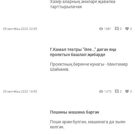
Хәзер аларның әниләре җавапка
тарттырылачак
05 сентябрь 2020, 20:35
1981
0
0
Г.Камал театры "Әле..." дигән яңа
проектын башлап җибәрде
Проектның беренче кунагы - Минтимер
Шәймиев.
05 сентябрь 2020, 19:55
1470
0
0
Пошины машина бәргән
Поши әрәм булган, машинага да зыян
килгән.