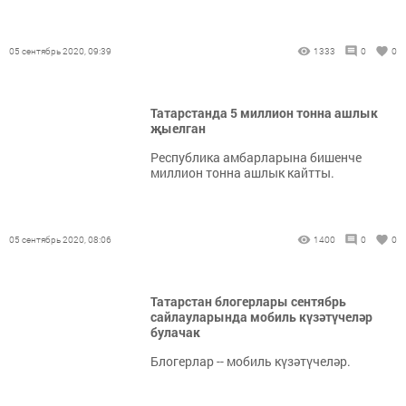
05 сентябрь 2020, 09:39
1333
0
0
Татарстанда 5 миллион тонна ашлык
җыелган
Республика амбарларына бишенче
миллион тонна ашлык кайтты.
05 сентябрь 2020, 08:06
1400
0
0
Татарстан блогерлары сентябрь
сайлауларында мобиль күзәтүчеләр
булачак
Блогерлар -- мобиль күзәтүчеләр.