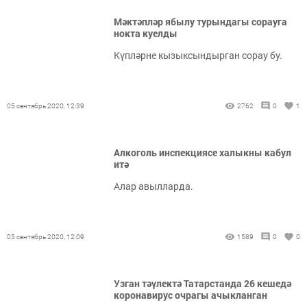
Мәктәпләр ябылу турындагы сорауга
нокта куелды
Күпләрне кызыксындырган сорау бу.
05 сентябрь 2020, 12:39
2762
0
1
Алкоголь инспекциясе халыкны кабул
итә
Алар авылларда.
05 сентябрь 2020, 12:09
1589
0
0
Узган тәүлектә Татарстанда 26 кешедә
коронавирус очрагы ачыкланган