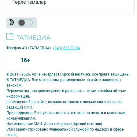
Төрле темалар
Телефон АО «ТАТМЕДИА»:
(843) 222 09 84
16+
© 2011 - 2026. Арча хәбәрләре (Арский вестник). Все права защищены.
© ТАТМЕДИА. Все материалы, размещенные на сайте, защищены
законом.
Перепечатка, воспроизведение и распространение в любом объеме
информации,
размещенной на сайте, возможна только с письменного согласия
редакций СМИ.
При поддержке Республиканского агентства по печати и массовым
коммуникациям.
Наименование СМИ: Арча хәбәрләре (Арский вестник)
СМИ зарегистрировано Федеральной службой по надзору в сфере
связи,