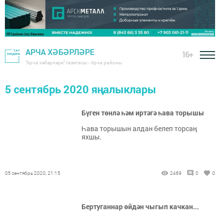
АРЧА ХӘБӘРЛӘРЕ
16+
"Арча хәбәрләре" газетасы - Арча районы
5 сентябрь 2020 яңалыклары
Бүген төнлә һәм иртәгә һава торышы
Һава торышын алдан белеп торсаң
яхшы.
05 сентябрь 2020, 21:15
2469
0
0
Бертуганнар өйдән чыгып качкан...