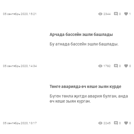
05 сентябрь 2020, 15:21
2344
0
1
Арчада бассейн эшли башлады
Бу атнада бассейн эшли башлады.
05 сентябрь 2020, 14:34
1792
0
0
Төнге авариядә өч кеше зыян күрде
Бүген төнлә җитди авария булган, анда
өч кеше зыян күргән.
05 сентябрь 2020, 13:17
2245
0
0