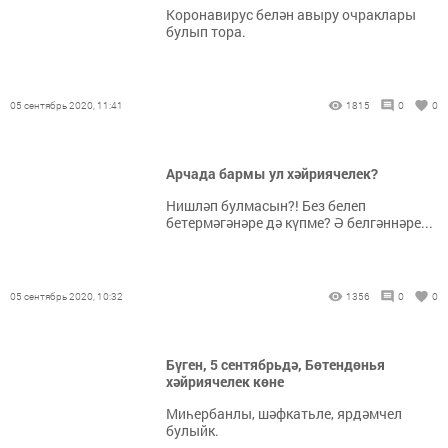
Коронавирус белән авыру очраклары
булып тора.
05 сентябрь 2020, 11:41
1815
0
0
Арчада бармы ул хәйриячелек?
Нишләп булмасын?! Без белеп
бетермәгәнәре дә күпме? Ә белгәннәре...
05 сентябрь 2020, 10:32
1356
0
0
Бүген, 5 сентябрьдә, Бөтендөнья
хәйриячелек көне
Миһербанлы, шәфкатьле, ярдәмчел
булыйк.