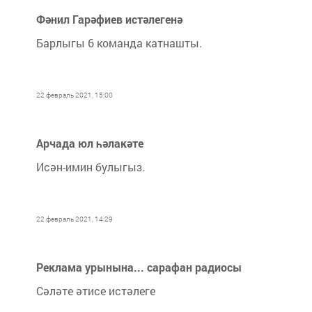
Фәнил Гарәфиев истәлегенә
Барлыгы 6 команда катнашты.
22 февраль 2021, 15:00
Арчада юл һәлакәте
Исән-имин булыгыз.
22 февраль 2021, 14:29
Реклама урынына... сарафан радиосы
Сәләте әтисе истәлеге