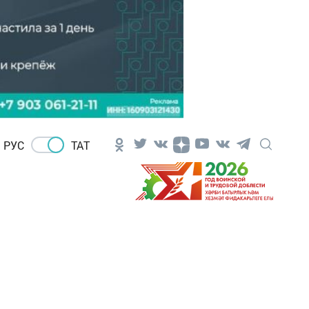
РУС
ТАТ