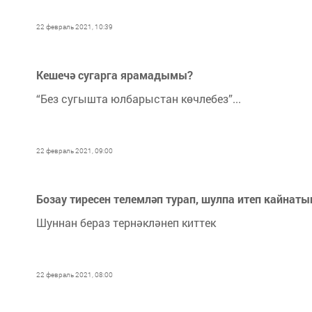
22 февраль 2021, 10:39
Кешечә сугарга ярамадымы?
“Без сугышта юлбарыстан көчлебез”...
22 февраль 2021, 09:00
Бозау тиресен телемләп турап, шулпа итеп кайнаты
Шуннан бераз тернәкләнеп киттек
22 февраль 2021, 08:00