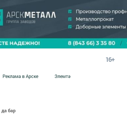
16+
Реклама в Арске
Элемтә
 да бар