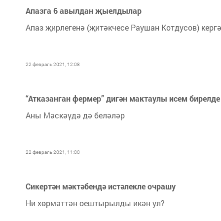
Апазга 6 авылдан җыелдылар
Апаз җирлегенә (җитәкчесе Раушан Котдусов) кер
22 февраль 2021, 12:08
“Атказанган фермер” дигән мактаулы исем бирелде
Аны Мәскәүдә дә беләләр
22 февраль 2021, 11:00
Сикертән мәктәбендә истәлекле очрашу
Ни хөрмәттән оештырылды икән ул?