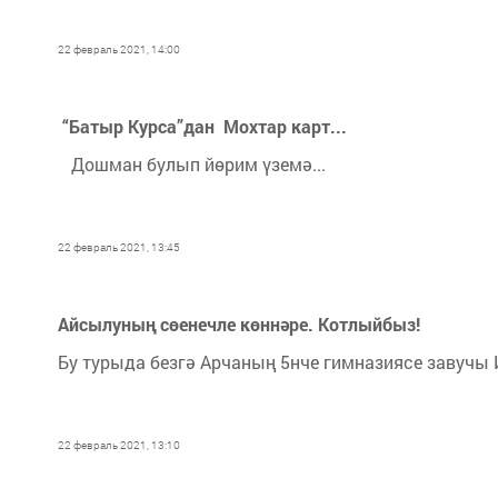
22 февраль 2021, 14:00
“Батыр Курса”дан Мохтар карт...
Дошман булып йөрим үземә...
22 февраль 2021, 13:45
Айсылуның сөенечле көннәре. Котлыйбыз!
Бу турыда безгә Арчаның 5нче гимназиясе завучы 
22 февраль 2021, 13:10