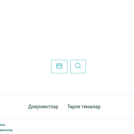
Документлар
Төрле темалар
ены.
аконом.