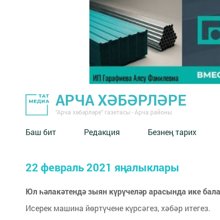
АРЧА ХӘБӘРЛӘРЕ
"Арча хәбәрләре" газетасы - Арча районы
Баш бит
Редакция
Безнең тарих
22 февраль 2021 яңалыклары
Юл һәлакәтендә зыян күрүчеләр арасында ике бала
Исерек машина йөртүчене күрсәгез, хәбәр итегез.