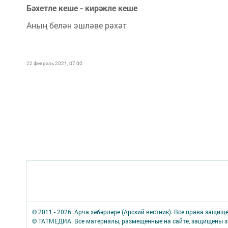
Бәхетле кеше - кирәкле кеше
Аның белән эшләве рәхәт
22 февраль 2021, 07:00
© 2011 - 2026. Арча хәбәрләре (Арский вестник). Все права защищ
© ТАТМЕДИА. Все материалы, размещенные на сайте, защищены з