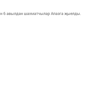
гән 6 авылдан шахматчылар Апазга җыелды.