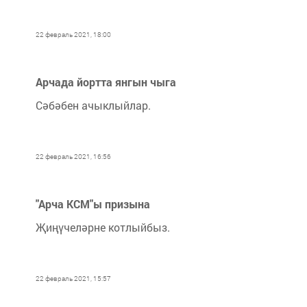
22 февраль 2021, 18:00
Арчада йортта янгын чыга
Сәбәбен ачыклыйлар.
22 февраль 2021, 16:56
"Арча КСМ"ы призына
Җиңүчеләрне котлыйбыз.
22 февраль 2021, 15:57