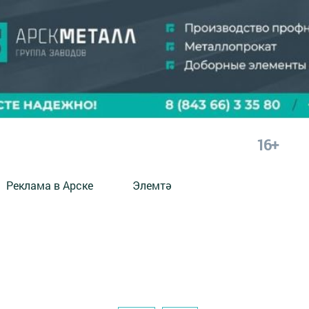
16+
Реклама в Арске
Элемтә