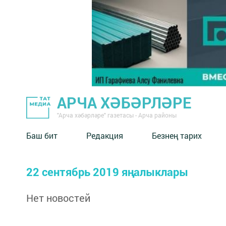
АРЧА ХӘБӘРЛӘРЕ
"Арча хәбәрләре" газетасы - Арча районы
Баш бит
Редакция
Безнең тарих
22 сентябрь 2019 яңалыклары
Нет новостей