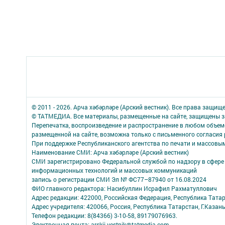
© 2011 - 2026. Арча хәбәрләре (Арский вестник). Все права защищ
© ТАТМЕДИА. Все материалы, размещенные на сайте, защищены з
Перепечатка, воспроизведение и распространение в любом объе
размещенной на сайте, возможна только с письменного согласия
При поддержке Республиканского агентства по печати и массов
Наименование СМИ: Арча хәбәрләре (Арский вестник)
СМИ зарегистрировано Федеральной службой по надзору в сфере 
информационных технологий и массовых коммуникаций
запись о регистрации СМИ Эл № ФС77–87940 от 16.08.2024
ФИО главного редактора: Насибуллин Исрафил Рахматуллович
Адрес редакции: 422000, Российская Федерация, Республика Татарс
Адрес учредителя: 420066, Россия, Республика Татарстан, Г.Казань
Телефон редакции: 8(84366) 3-10-58, 89179076963.
Электронная почта: arskij-vestnik@tatmedia.com