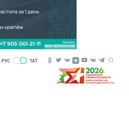
РУС
ТАТ