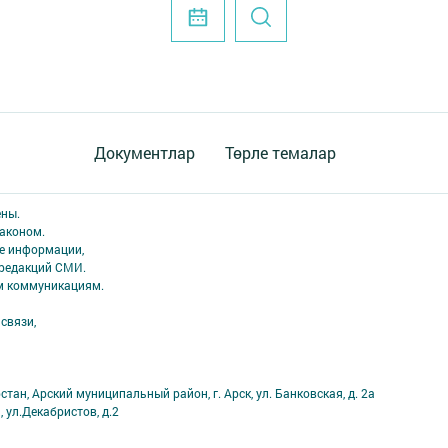
Документлар
Төрле темалар
ены.
аконом.
ме информации,
 редакций СМИ.
ым коммуникациям.
связи,
тан, Арский муниципальный район, г. Арск, ул. Банковская, д. 2а
, ул.Декабристов, д.2