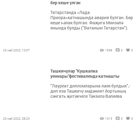
бер кеше үлгән
Татарстанда «Лада
Приора»катнашында авария булган. Бер
кеше һәлак булган. Фаҗига Минзәлә
янында булды ("Ватаным Татарстан").
23 май 2022, 10:07
1538
0
0
Ташкичүләр "Кушкапка
уеннары"фестивалендә катнашты
"Лауреат дипломларына лаек булдык",-
дип яза Ташкичү мәдәният йортының
сәнгать җитәкчесе Тәнзилә Вәлиева
23 май 2022, 08:23
1313
0
0