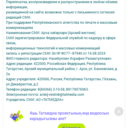
Перепечатка, воспроизведение и распространение в любом объеме
информации,
размещенной на сайте, возможна только с письменного согласия
редакций СМИ.
При поддержке Республиканского агентства по печати и массовым
коммуникациям.
Наименование СМИ: Арча хәбәрләре (Арский вестник)
СМИ зарегистрировано Федеральной службой по надзору в сфере
связи,
информационных технологий и массовых коммуникаций
запись о регистрации СМИ Эл № ФС77–87940 от 16.08.2024
ФИО главного редактора: Насибуллин Исрафил Рахматуллович
Адрес редакции: 422000, Российская Федерация, Республика
Татарстан, Арский муниципальный район, г. Арск, ул. Банковская, д.
2а
Адрес учредителя: 420066, Россия, Республика Татарстан, Г.Казань,
ул.Декабристов, д.2
Телефон редакции: 8(84366) 3-10-58, 89179076963.
Электронная почта: arskij-vestnik@tatmedia.com
Учредитель СМИ: АО «ТАТМЕДИА»
Антикоррупционная политика
Яшь Татмедиа проектының яңа видеосын
АО «ТАТМЕДИА» использует «cookie»
для персонализации сервисов и
карадыгызмы әле?
удобства пользователей сайтом.
Использование «cookie» можно отменить в настройках браузера.
Карарга