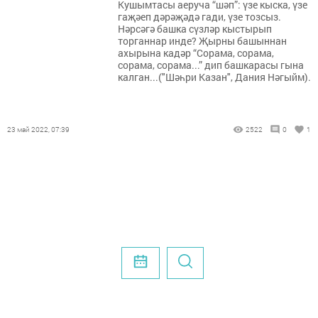
Кушымтасы аеруча “шәп”: үзе кыска, үзе
гаҗәеп дәрәҗәдә гади, үзе тозсыз.
Нәрсәгә башка сүзләр кыстырып
торганнар инде? Җырны башыннан
ахырына кадәр “Сорама, сорама,
сорама, сорама...” дип башкарасы гына
калган...("Шәһри Казан", Дания Нәгыйм).
23 май 2022, 07:39
2522
0
1