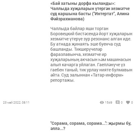
«Бай хатыны дорфа кыланды»:
Чаллыда хуҗаларын үтергән хезмәтче
суд каршына басты ("Интертат", Алинә
Фәйзрахманова)
Чаллыда байлар яши торган
Боровецкий бистәсендә йорт хуҗаларын
хезмәтче үтерүе зур резонанс алган иде.
Бу атнада җинаять эше буенча суд
башланды. Тикшерүчеләр
фаразлавынча, хезмәтче ир
хуҗаларының акчасын һәм машинасын
алып качарга уйлаган. Гаепләнүче үз
гаебен таный, тик урлау нияте булмавын
әйтә. Суд залыннан «Татар-информ»
репортажы.
23 май 2022, 08:11
1549
0
0
"Сорама, сорама, сорама...": җырмы бу,
әллә...?