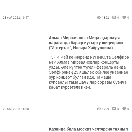
23 май 2022, 19:57
1362
0
0
Алмаз Мирзаянов: «Миңа җырлауга
караганда бәрәңге утырту җиңелрәк»
("Интертат", Илзирә Хәйруллина)
13-14 май көннәрендә УНИКСта Зөлфирә
һәм Алмаз Мирзаяновлар концерты
узды. Әле күптән түгел - февраль аенда
Зөлфирәнең 25 яшьлек юбилее уңаеннан
зур концерт булган иде. Тамаша
күпсанлы тамашачылар соравы буенча
кабат күрсәтелә икән.
23 май 2022, 16:20
1709
0
0
Казанда бала москит челтәренә таянып