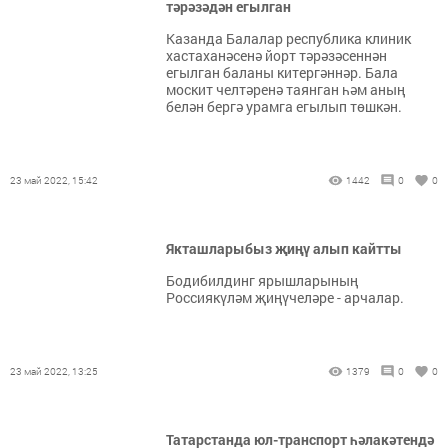
тәрәзәдән егылган
Казанда Балалар республика клиник
хастаханәсенә йорт тәрәзәсеннән
егылган баланы китергәннәр. Бала
москит челтәренә таянган һәм аның
белән бергә урамга егылып төшкән.
23 май 2022, 15:42
1442
0
0
Якташларыбыз җиңү алып кайтты
Бодибилдинг ярышларының
Россиякүләм җиңүчеләре - арчалар.
23 май 2022, 13:25
1379
0
0
Татарстанда юл-транспорт һәлакәтендә