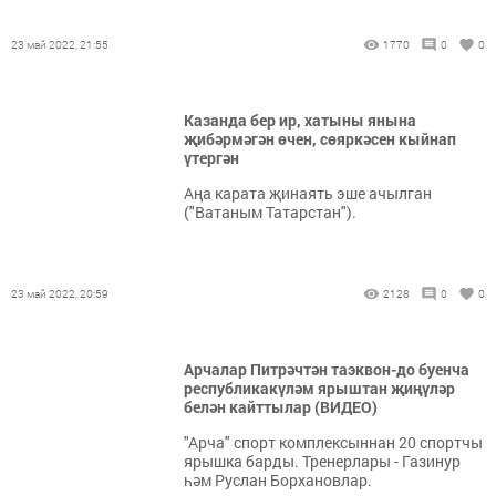
23 май 2022, 21:55
1770
0
0
Казанда бер ир, хатыны янына
җибәрмәгән өчен, сөяркәсен кыйнап
үтергән
Аңа карата җинаять эше ачылган
("Ватаным Татарстан").
23 май 2022, 20:59
2128
0
0
Арчалар Питрәчтән таэквон-до буенча
республикакүләм ярыштан җиңүләр
белән кайттылар (ВИДЕО)
"Арча" спорт комплексыннан 20 спортчы
ярышка барды. Тренерлары - Газинур
һәм Руслан Борхановлар.