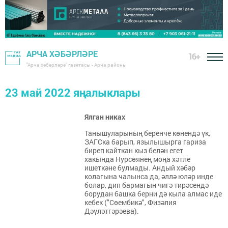
АРЧА ХӘБӘРЛӘРЕ
16+
"Арча хәбәрләре" газетасы - Арча районы
23 май 2022 яңалыклары
Ялган никах
Танышуларының беренче көнендә үк,
ЗАГСка барып, язылышырга гариза
биреп кайткан кыз белән егет
хакында Нурсөянең моңа хәтле
ишеткәне булмады. Андый хәбәр
колагына чалынса да, әллә юләр инде
болар, дип бармагын чигә тирәсендә
борудан башка берни дә кыла алмас иде
кебек ("Сөембикә", Физәлия
Дәүләтгәрәева).