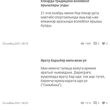
Кенәрдә традицион волейбол
ярышлары узды
21 нче ноябрь көнне Яңа Кенәр урта
мәктәбе спортзалында яшьләр һәм
өлкәннәр арасында волейбол ярышы
булды.
23 ноябрь 2021, 09:19
1685
0
0
Ярату барыбер килә икән ул
Мин икенче тапкыр кияүгә иремне
яратып чыкмадым. Дөресрәге,
күңелемдә ярату бар иде, тик аңа түгел,
беренче иремә карата иде ул
("Сөембикә").
23 ноябрь 2021, 08:20
1518
0
0