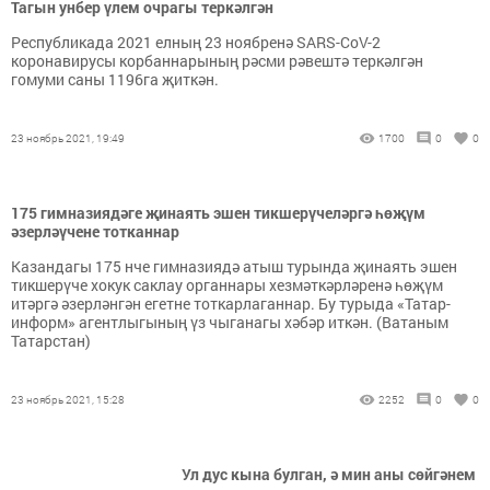
Тагын унбер үлем очрагы теркәлгән
Республикада 2021 елның 23 ноябренә SARS-CoV-2
коронавирусы корбаннарының рәсми рәвештә теркәлгән
гомуми саны 1196га җиткән.
23 ноябрь 2021, 19:49
1700
0
0
175 гимназиядәге җинаять эшен тикшерүчеләргә һөҗүм
әзерләүчене тотканнар
Казандагы 175 нче гимназиядә атыш турында җинаять эшен
тикшерүче хокук саклау органнары хезмәткәрләренә һөҗүм
итәргә әзерләнгән егетне тоткарлаганнар. Бу турыда «Татар-
информ» агентлыгының үз чыганагы хәбәр иткән. (Ватаным
Татарстан)
23 ноябрь 2021, 15:28
2252
0
0
Ул дус кына булган, ә мин аны сөйгәнем