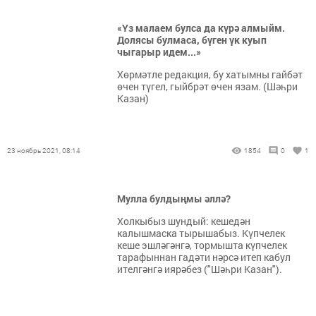
«Үз малаем булса да күрә алмыйм.
Долясы булмаса, бүген үк куып
чыгарыр идем...»
Хөрмәтле редакция, бу хатымны гайбәт
өчен түгел, гыйбрәт өчен язам. (Шәһри
Казан)
23 ноябрь 2021, 08:14
1854
0
1
Мулла булдыңмы әллә?
Холкыбыз шундый: кешедән
калышмаска тырышабыз. Күпчелек
кеше эшләгәнгә, тормышта күпчелек
тарафыннан гадәти нәрсә итеп кабул
ителгәнгә иярәбез ("Шәһри Казан").