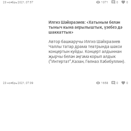
23 ноябрь 2021, 07:57
1371
0
0
Илгиз Шәйхразиев: «Хатыным белән
тыныч кына аерылыштык, үзебез дә
шаккаттык»
Автор башкаручы Илгиз Шәйхразиев
Чаллы татар драма театрында шәхси
концертын куйды. Концерт алдыннан
җырчы белән әңгәмә корып алдык
("Интертат",Казан, Гөлназ Хәбибуллин).
23 ноябрь 2021, 07:39
1658
0
0