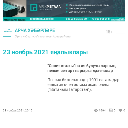
АРЧА ХӘБӘРЛӘРЕ
16+
"Арча хәбәрләре" газетасы - Арча районы
23 ноябрь 2021 яңалыклары
“Совет стажы”на ия булучыларның
пенсиясен арттырырга җыеналар
Пенсия билгеләгәндә, 1991 елга кадәр
эшләгән өчен өстәмә исәпләнелә
("Ватаным Татарстан").
23 ноябрь 2021, 20:12
1994
0
0