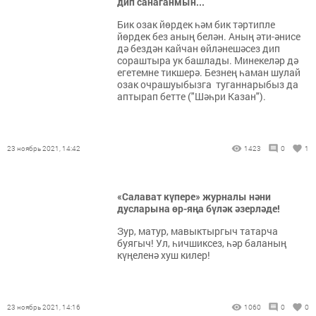
дип санаганмын...
Бик озак йөрдек һәм бик тәртипле
йөрдек без аның белән. Аның әти-әнисе
дә бездән кайчан өйләнешәсез дип
сораштыра ук башлады. Минекеләр дә
егетемне тикшерә. Безнең һаман шулай
озак очрашуыбызга туганнарыбыз да
аптырап бетте ("Шәһри Казан").
23 ноябрь 2021, 14:42
1423
0
1
«Салават күпере» журналы нәни
дусларына өр-яңа бүләк әзерләде!
Зур, матур, мавыктыргыч татарча
буягыч! Ул, һичшиксез, һәр баланың
күңеленә хуш килер!
23 ноябрь 2021, 14:16
1060
0
0