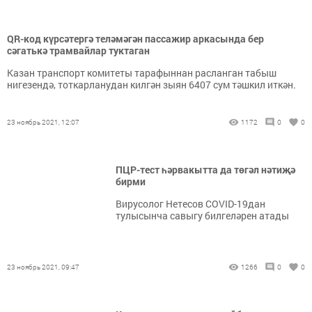
QR-код күрсәтергә теләмәгән пассажир аркасында бер
сәгатькә трамвайлар туктаган
Казан транспорт комитеты тарафыннан расланган табыш
нигезендә, тоткарланудан килгән зыян 6407 сум тәшкил иткән.
23 ноябрь 2021, 12:07
1172
0
0
ПЦР-тест һәрвакытта да төгәл нәтиҗә
бирми
Вирусолог Нетесов COVID-19дан
тулысынча савыгу билгеләрен атады
23 ноябрь 2021, 09:47
1266
0
0