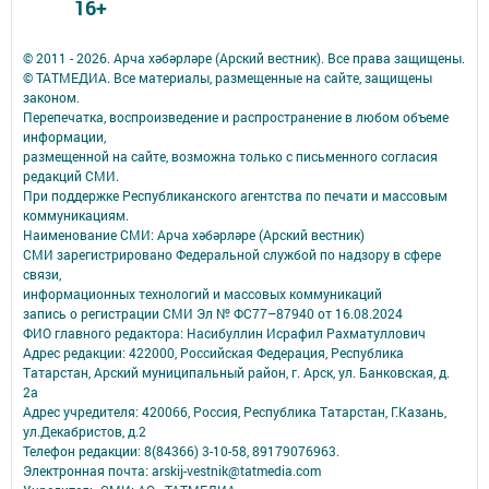
16+
© 2011 - 2026. Арча хәбәрләре (Арский вестник). Все права защищены.
© ТАТМЕДИА. Все материалы, размещенные на сайте, защищены
законом.
Перепечатка, воспроизведение и распространение в любом объеме
информации,
размещенной на сайте, возможна только с письменного согласия
редакций СМИ.
При поддержке Республиканского агентства по печати и массовым
коммуникациям.
Наименование СМИ: Арча хәбәрләре (Арский вестник)
СМИ зарегистрировано Федеральной службой по надзору в сфере
связи,
информационных технологий и массовых коммуникаций
запись о регистрации СМИ Эл № ФС77–87940 от 16.08.2024
ФИО главного редактора: Насибуллин Исрафил Рахматуллович
Адрес редакции: 422000, Российская Федерация, Республика
Татарстан, Арский муниципальный район, г. Арск, ул. Банковская, д.
2а
Адрес учредителя: 420066, Россия, Республика Татарстан, Г.Казань,
ул.Декабристов, д.2
Телефон редакции: 8(84366) 3-10-58, 89179076963.
Электронная почта: arskij-vestnik@tatmedia.com