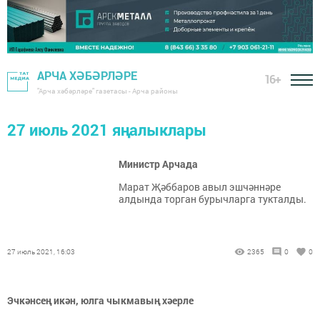
АРЧА ХӘБӘРЛӘРЕ
16+
"Арча хәбәрләре" газетасы - Арча районы
27 июль 2021 яңалыклары
Министр Арчада
Марат Җәббаров авыл эшчәннәре
алдында торган бурычларга тукталды.
27 июль 2021, 16:03
2365
0
0
Эчкәнсең икән, юлга чыкмавың хәерле