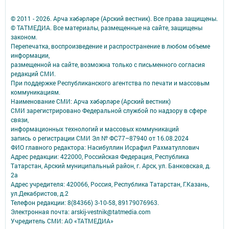
© 2011 - 2026. Арча хәбәрләре (Арский вестник). Все права защищены.
© ТАТМЕДИА. Все материалы, размещенные на сайте, защищены
законом.
Перепечатка, воспроизведение и распространение в любом объеме
информации,
размещенной на сайте, возможна только с письменного согласия
редакций СМИ.
При поддержке Республиканского агентства по печати и массовым
коммуникациям.
Наименование СМИ: Арча хәбәрләре (Арский вестник)
СМИ зарегистрировано Федеральной службой по надзору в сфере
связи,
информационных технологий и массовых коммуникаций
запись о регистрации СМИ Эл № ФС77–87940 от 16.08.2024
ФИО главного редактора: Насибуллин Исрафил Рахматуллович
Адрес редакции: 422000, Российская Федерация, Республика
Татарстан, Арский муниципальный район, г. Арск, ул. Банковская, д.
2а
Адрес учредителя: 420066, Россия, Республика Татарстан, Г.Казань,
ул.Декабристов, д.2
Телефон редакции: 8(84366) 3-10-58, 89179076963.
Электронная почта: arskij-vestnik@tatmedia.com
Учредитель СМИ: АО «ТАТМЕДИА»