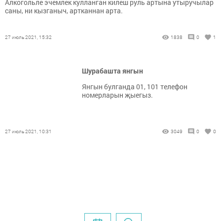
Алкогольле эчемлек кулланган килеш руль артына утыручылар
саны, ни кызганыч, артканнан арта.
27 июль 2021, 15:32
1838
0
1
Шурабашта янгын
Янгын булганда 01, 101 телефон
номерларын җыегыз.
27 июль 2021, 10:31
3049
0
0