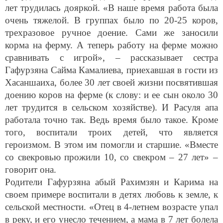
лет трудилась дояркой. «В наше время работа была
очень тяжелой. В группах было по 20-25 коров,
трехразовое ручное доение. Сами же заносили
корма на ферму. А теперь работу на ферме можно
сравнивать с игрой», – рассказывает сестра
Гафурзяна Сайма Камалиева, приехавшая в гости из
Хасаншаиха, более 30 лет своей жизни посвятившая
доению коров на ферме (к слову: и ее сын около 30
лет трудится в сельском хозяйстве). И Расуля апа
работала точно так. Ведь время было такое. Кроме
того, воспитали троих детей, что является
героизмом. В этом им помогли и старшие. «Вместе
со свекровью прожили 10, со свекром – 27 лет» –
говорит она.
Родители Гафурзяна абый Рахимзян и Карима на
своем примере воспитали в детях любовь к земле, к
сельской местности. «Отец в 4-летнем возрасте упал
в реку, и его унесло течением, а мама в 7 лет болела