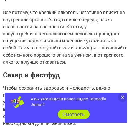
Все потому, что крепкий алкоголь негативно влияет на
внутренние органы. А это, в свою очередь, плохо
сказывается на внешности. Кстати, у
злоупотребляющего алкоголем человека пропадает
ощущение радости жизни и желание ухаживать за
собой. Так что поступайте как итальянцы – позволяйте
себе немного хорошего вина за ужином, а от крепкого
алкоголя лучше отказаться.
Сахар и фастфуд
Чтобы сохранить здоровье и молодость, важно
придерживаться разумного рациона питания. Если
А вы уже видели новое видео Tatmedia
употреблять много сахара, кожа будет иметь бледный
Junior?
вид и станет сухой. Известно, что плохая еда и много
Cмотреть
сладостей «вымывают» из организма коллаген,
необходимый для питания кожи.