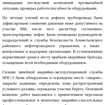
ликвидации последствий
возможной
чрезвычайной
ситуации
, проверка работоспособности оборудования.
По легенде учений из-за дефекта трубопровода было
зафиксировано снижение давления ниже допустимого на
участке МН, после чего д
испетчер
«
остановил
»
транспортировку нефти.
Б
ыли оповещены руководители
подразделений и службы безопасности
Альметьевского
районного нефтепроводного управления, а также
контрольные и надзорные организации.
В
установленные
нормативами сроки к месту прибыли
а
варийные бригады,
оснащенные всем необходимым оборудованием
.
С
илами линейной аварийно-эксплуатационной служ
бы
НПС-3
были обнаружены и ограждены места «аварии»,
закрыты задвижки, определены зоны распространения
условного
разлива, ограждены участки берега. Основной
комплекс работ выполнялся с привлечением персонала
профессиональных и нештатных аварийно-спасательных