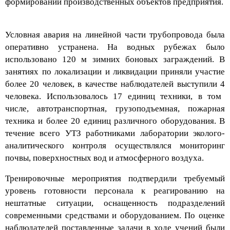
формирований производственных объектов предприятия.
Условная авария на линейной части трубопровода была
оперативно устранена. На водных рубежах было
использовано
120
м
зимних
боновых
заграждений. В
занятиях по локализации и ликвидации принял
и
участие
более
20
человек, в качестве наблюдателей выступили
4
человека. Использовалось
17
единиц техники, в том
числе, автотранспортная, гр
узоподъемная, пожарная
техника и
более 20 единиц различного оборудования
.
В
течение всего УТЗ работниками
лаборатории эколого-
анал
итического контроля осуществлялся
мони
торинг
почвы, поверхностных вод и
атмосф
ерного воздуха
.
Тренировочные мероприятия подтвердили требуемый
уровень готовности персонала к реагированию на
нештатные ситуации, оснащенность подразделений
современными средствами и оборудованием. По оценке
наблюдателей
поставленные задачи в ходе учений были