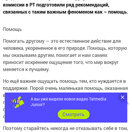
комиссии в РТ подготовили ряд рекомендаций,
связанных с таким важным феноменом как – помощь.
Помощь
Помогать другому — это естественное действие для
человека, укорененное в его природе. Помощь, которую
мы оказываем другим, помогает и нам самим:
приносит искреннее ощущение того, что мир вокруг
меняется к лучшему.
Но ещё важнее ощущать помощь тем, кто нуждается в
поддержке. Порой очень маленькая помощь, оказанная
вовремя, может спасти жизнь. Искреннее стремление
А вы уже видели новое видео Tatmedia
помочь позволяет достичь поразительных результатов,
Junior?
само ощущение поддержки позволяет почувствовать в
Cмотреть
себе новые силы, справиться с проблемой.
Поэтому старайтесь никогда не отказывать себе в том,