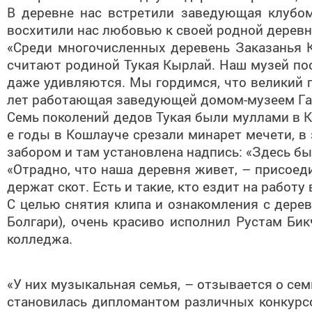
В деревне нас встретили заведующая клубо
восхитили нас любовью к своей родной деревн
«Среди многочисленных деревень Заказанья К
считают родиной Тукая Кырлай. Наш музей по
даже удивляются. Мы гордимся, что великий п
лет работающая заведующей домом-музеем Га
Семь поколений дедов Тукая были муллами в К
е годы в Кошлауче срезали минарет мечети, в
забором и там установлена надпись: «Здесь б
«Отрадно, что наша деревня живет, – присое
держат скот. Есть и такие, кто ездит на работу
С целью снятия клипа и ознакомления с дере
Болгари), очень красиво исполнил Рустам Би
колледжа.
«У них музыкальная семья, – отзывается о сем
становилась дипломантом различных конкурсо