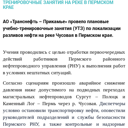
АО «Транснефть – Прикамье» провело плановые
учебно-тренировочные занятия (УТЗ) по локализации
разливов нефти на реке Чусовая в Пермском крае.
Учения проводились с целью отработки первоочередных
действий
работников
Пермского
районного
нефтепроводного управления (РНУ) к
выполнения
работ
в условиях нештатн
ых
ситуаци
й
.
Согласно сценариям произошло аварийное снижение
давления ниже допустимого на подводных переходах
магистральных нефтепроводов
Сургут – Полоцк
и
Каменный Лог
–
Пермь
через р. Чусовая
.
Диспетчеры
условно остановили транспортировку нефти, оповестили
руководителей подразделений и службы безопасности
Пермского РНУ, а также контрольные и надзорные
организации.
Аварийные бригады, оснащенные всем