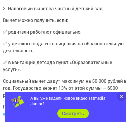
3. Налоговый вычет за частный детский сад.
Вычет можно получить, если:
✅ родители работают официально,
✅ у детского сада есть лицензия на образовательную
деятельность,
✅ в квитанции детсада пункт «Образовательные
услуги».
Социальный вычет дадут максимум на 50 000 рублей в
год. Государство вернет 13% от этой суммы – 6500
рублей.
А вы уже видели новое видео Tatmedia
Подробнее:
http://agryz-rt.ru/news/poleznaya-
Junior?
informatsiya/tri-sposoba-platit-za-detskiy-sad-menshe
Cмотреть
Следите за самым важным и интересным в