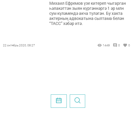
Михаил Ефремов үзе китереп чыгарган
һәлакәттән зыян күргәннәргә 1 әр млн
сум күләмендә акча түләгән. Бу хакта
актерның адвокатына сылтама белән
“ТАСС” хәбәр итә.
22 октябрь 2020, 08:27
1449
0
0