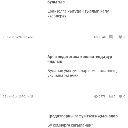
булыгыз
Ерак юлга чыгудан тыелып калу
хәерлерәк.
22 октябрь 2020, 14:57
2040
0
0
Арча педагогика көллиятендә зур
яңалык
Булачак укытучылар һәм... аларның
укучылары өчен.
22 октябрь 2020, 14:28
2278
0
0
Кредитларны гафу итәргә җыеналар
Бу кемнәргә кагылачак?