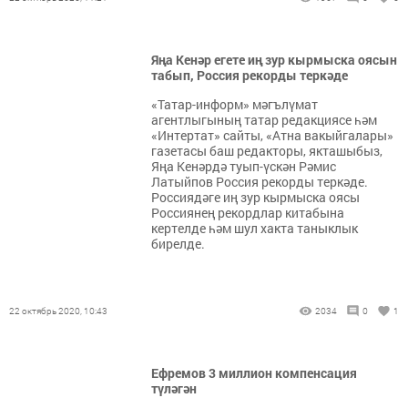
Яңа Кенәр егете иң зур кырмыска оясын
табып, Россия рекорды теркәде
«Татар-информ» мәгълүмат
агентлыгының татар редакциясе һәм
«Интертат» сайты, «Атна вакыйгалары»
газетасы баш редакторы, якташыбыз,
Яңа Кенәрдә туып-үскән Рәмис
Латыйпов Россия рекорды теркәде.
Россиядәге иң зур кырмыска оясы
Россиянең рекордлар китабына
кертелде һәм шул хакта таныклык
бирелде.
22 октябрь 2020, 10:43
2034
0
1
Ефремов 3 миллион компенсация
түләгән