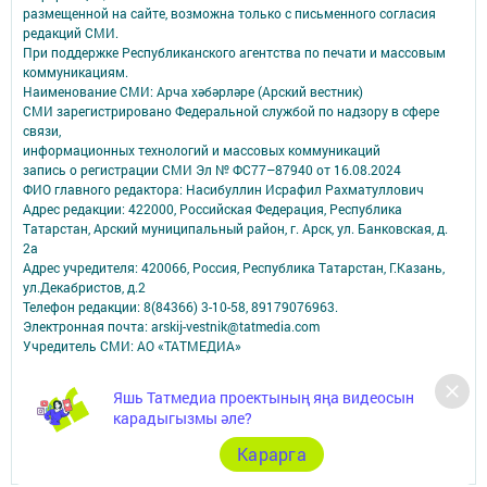
размещенной на сайте, возможна только с письменного согласия
редакций СМИ.
При поддержке Республиканского агентства по печати и массовым
коммуникациям.
Наименование СМИ: Арча хәбәрләре (Арский вестник)
СМИ зарегистрировано Федеральной службой по надзору в сфере
связи,
информационных технологий и массовых коммуникаций
запись о регистрации СМИ Эл № ФС77–87940 от 16.08.2024
ФИО главного редактора: Насибуллин Исрафил Рахматуллович
Адрес редакции: 422000, Российская Федерация, Республика
Татарстан, Арский муниципальный район, г. Арск, ул. Банковская, д.
2а
Адрес учредителя: 420066, Россия, Республика Татарстан, Г.Казань,
ул.Декабристов, д.2
Телефон редакции: 8(84366) 3-10-58, 89179076963.
Электронная почта: arskij-vestnik@tatmedia.com
Учредитель СМИ: АО «ТАТМЕДИА»
Антикоррупционная политика
Яшь Татмедиа проектының яңа видеосын
АО «ТАТМЕДИА» использует «cookie»
для персонализации сервисов и
карадыгызмы әле?
удобства пользователей сайтом.
Использование «cookie» можно отменить в настройках браузера.
Карарга
Политика конфиденциальности