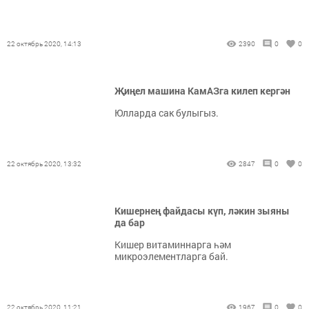
22 октябрь 2020, 14:13
2390
0
0
Җиңел машина КамАЗга килеп кергән
Юлларда сак булыгыз.
22 октябрь 2020, 13:32
2847
0
0
Кишернең файдасы күп, ләкин зыяны
да бар
Кишер витаминнарга һәм
микроэлементларга бай.
22 октябрь 2020, 11:21
1967
0
0