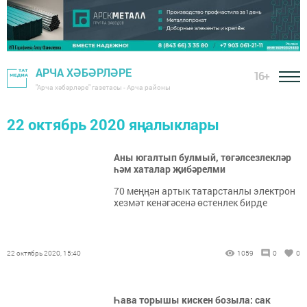
АРЧА ХӘБӘРЛӘРЕ
16+
"Арча хәбәрләре" газетасы - Арча районы
22 октябрь 2020 яңалыклары
Аны югалтып булмый, төгәлсезлекләр
һәм хаталар җибәрелми
70 меңңән артык татарстанлы электрон
хезмәт кенәгәсенә өстенлек бирде
22 октябрь 2020, 15:40
1059
0
0
Һава торышы кискен бозыла: сак