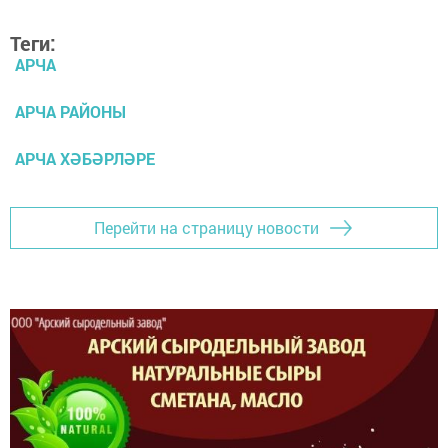
Теги:
АРЧА
АРЧА РАЙОНЫ
АРЧА ХӘБӘРЛӘРЕ
Перейти на страницу новости