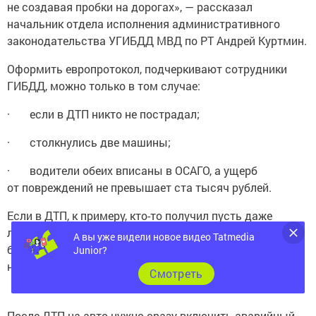
не создавая пробки на дорогах», — рассказал
начальник отдела исполнения административного
законодательства УГИБДД МВД по РТ Андрей Куртмин.
Оформить европротокол, подчеркивают сотрудники
ГИБДД, можно только в том случае:
· если в ДТП никто не пострадал;
· столкнулись две машины;
· водители обеих вписаны в ОСАГО, а ущерб
от повреждений не превышает ста тысяч рублей.
Если в ДТП, к примеру, кто-то получил пусть даже
легкие травмы, то европротокол оформлять
А вы уже видели новое видео Tatmedia
бессмысленно — здесь без сотрудников ГИБДД
Junior?
не обойтись.
Cмотреть
После ДТП на авто нужно сразу включить аварийный