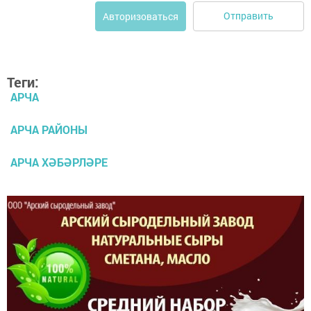
Отправить
Авторизоваться
Теги:
АРЧА
АРЧА РАЙОНЫ
АРЧА ХӘБӘРЛӘРЕ