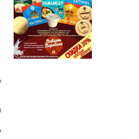
а
й
а