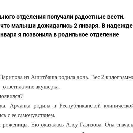
ьного отделения получали радостные вести.
, что малыши дожидались 2 января. В надежде
нваря я позвонила в родильное отделение
а Зарипова из Ашитбаша родила дочь. Вес 2 килограмм
– ответила мне акушерка.
 появился?
ка. Арчанка родила в Республиканской клиническо
сь с ее самочувствием.
 роженицы. Ею оказалась Алсу Газизова. Она сначал