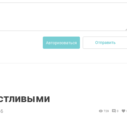
Отправить
Авторизоваться
астливыми
46
729
0