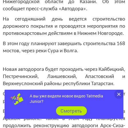
сообщает пресс-служба «Автодора».
На сегодняшний день ведется строительство
дорожного покрытия и проводятся мероприятия по
противокарстовым действиям в Нижнем Новгороде.
В этом году планируют завершить строительства 168
мостов, через реки Сура и Волга.
Новая автодорога будет проходить через Кайбицкий,
Пестречинский, Лаишевский, Апастовский и
Верхнеуслонский районы республики Татарстан.
Отмечается, что новые технологии позволяют
работать и в зимнее время. Работы идут по графику.
А вы уже видели новое видео Tatmedia
Junior?
В 2023 году благоустройство дорог продолжится и в
Арском районе. Также в этом году планируется
Cмотреть
продолжить реконструкцию автодороги Арск-Сиза-
Алан.