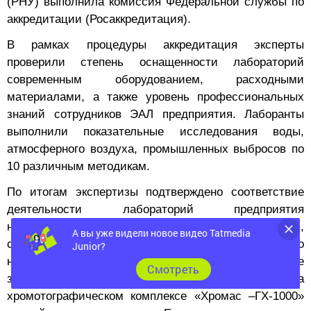
В рамках процедуры аккредитация эксперты
проверили степень оснащенности лабораторий
современным оборудованием, расходными
материалами, а также уровень профессиональных
знаний сотрудников ЭАЛ предприятия. Лаборанты
выполнили показательные исследования воды,
атмосферного воздуха, промышленных выбросов по
10 различным методикам.
По итогам экспертизы подтверждено соответствие
деятельности лабораторий предприятия
национальным стандартам. В частности,
специалисты ЭАЛ Пермского РНУ подтвердили право
А вы уже видели новое видео Tatmedia
на выполнение нового вида исследования измерение
Junior?
загрязняющих веществ в атмосферном воздухе на
Cмотреть
хромотографическом комплексе «Хромас –ГХ-1000»
российского производства. Его поставка состоялась