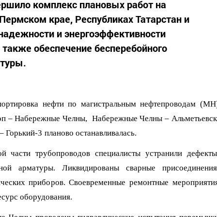
ершило комплекс плановых работ на
Пермском крае, Республиках Татарстан и
надежности и энергоэффективности
а также обеспечение бесперебойного
туры.
спортировка нефти по магистральным нефтепроводам
(МН
оп
– Набережные
Челны, Набережные
Челны – Альметьевск
– Горький-3
планово
останавливалась.
й части трубопроводов с
пециалисты устранили дефекты
ной арматуры. Ликвидирова
ны
сварные присоединения
ческих приборов. Своевременные ремонтные мероприяти
есурс оборудования.