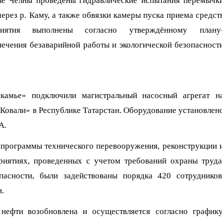
ые Челны
проведены гидравлические испытания перемычк
через р
.
Кам
у
, а также обвязки камеры пуска приема средст
риятия
выполнены согласно утверждённо
му
план
у
печения
безаварийной работы
и
экологической безопасност
икамье»
подключили
магистральн
ый
насосн
ый
агрегат
н
Ковали» в Республике Татарстан.
О
борудование установлен
НА
.
 программы технического перевооружения, реконструкции 
риятиях
, проведенных с учетом требований охраны труда
пасности, были задействованы порядка
420
сотрудников
.
нефти возобновлена и
осуществляется
согласно графику