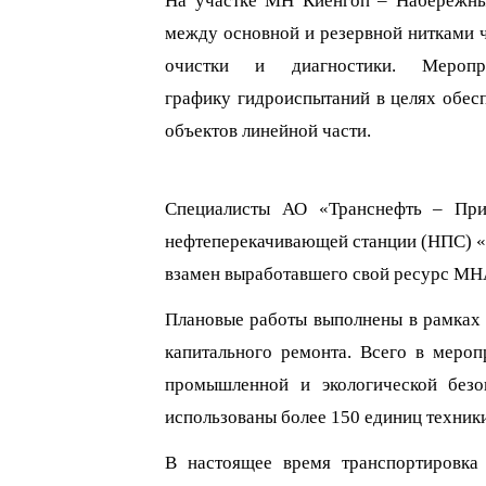
Н
а
участке
МН
Киенгоп
– Набережн
между основной и резервной нитками 
очистки и диагностики. М
ероп
график
у
гидроиспытаний
в целях обес
объектов линейной части.
Специалисты
АО «Транснефть – Пр
нефтеперекачивающей станции (НПС) «
взамен выработавш
его
свой ресурс М
Плановые работы
выполнены
в рамках
капитального ремонта. Всего в
мероп
промышленной и экологической безо
использованы более 150 единиц техники
В
настоящее время
транспортировка