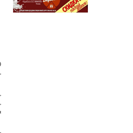
)
,
,
,
я