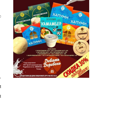
0
.
м
ы