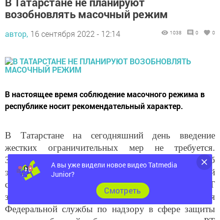
возобновлять масочный режим
автор,
16 сентября 2022 - 12:14
1038
0
0
В настоящее время соблюдение масочного режима в
республике носит рекомендательный характер.
В Татарстане на сегодняшний день введение
жестких ограничительных мер не требуется.
Заболевание протекает в более легкой форме. Об
А вы уже видели новое видео Tatmedia
этом в ходе пресс-конференции о текущей
Junior?
санитарно-эпидемиологической ситуации в РТ
заявила Заместитель руководителя Управления
Cмотреть
Федеральной службы по надзору в сфере защиты
прав потребителей и благополучия человека по РТ