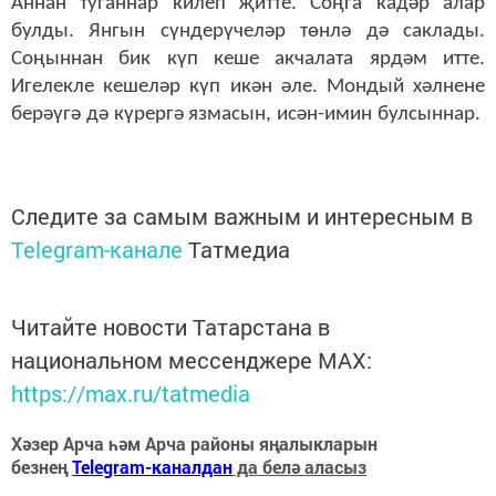
Аннан туганнар килеп җитте. Соңга кадәр алар
булды. Янгын сүндерүчеләр төнлә дә саклады.
Соңыннан бик күп кеше акчалата ярдәм итте.
Игелекле кешеләр күп икән әле. Мондый хәлнене
берәүгә дә күрергә язмасын, исән-имин булсыннар.
Следите за самым важным и интересным в
Telegram-канале
Татмедиа
Читайте новости Татарстана в
национальном мессенджере MАХ:
https://max.ru/tatmedia
Хәзер Арча һәм Арча районы яңалыкларын
безнең
Telegram-каналдан
да белә аласыз