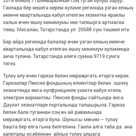
2018 елның 1 гыйнварыннан соң туган булуы зарур.
Гаиләдә бер кешегә керем күләме регионда узган елның
икенче кварталында кабул ителгән хезмәткә яраклы
халык өчен яшәү минимумы ике тапкырга артмаска
тиеш. Мәсәлән, Татарстанда ул 20588 сум тәшкил итә.
Бер айда регионда балалар өчен узган елның икенче
кварталында кабул ителгән яшәү минимум күләмендә
акча түләнә. Татарстанда әлеге сумма 9719 сумга
тигез.
Түләү алу өчен гариза белән мөрәҗәгать итәргә кирәк.
Гаризалар Пенсия фондының клиентлар белән эшләү
хезмәтендә яисә күпфункцияле үзәктә кабул ителә,
электрон вариантны Пенсия фонды сайтында яисә
Дәүләт хезмәтләре порталында тапшырыла. Гариза
белән бала туганнан соң өч ай дәвамында
мөрәҗәгать итәргә була. Шунысы мөһим – түләү
башта бер елга гына билгеләнә. Гаилә алга таба да ана
капиталы исәбеннән айлык түләү алырга