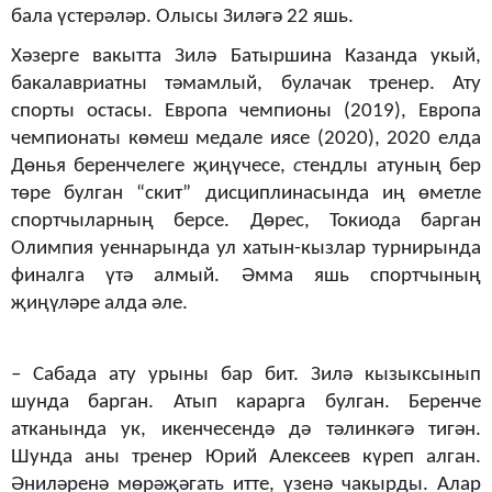
бала үстерәләр. Олысы Зиләгә 22 яшь.
Хәзерге вакытта Зилә Батыршина Казанда укый,
бакалавриатны тәмамлый, булачак тренер.
Ату
спорты остасы. Европа чемпионы (2019), Европа
чемпионаты көмеш медале иясе (2020), 2020 елда
Дөнья беренчелеге җиңүчесе,
с
тендлы атуның бер
төре булган “скит” дисциплинасында иң өметле
спортчыларның берсе. Дөрес, Токиода барган
Олимпия уеннарында ул хатын-кызлар турнирында
финалга үтә алмый. Әмма яшь спортчының
җиңүләре алда әле.
– Сабада ату урыны бар бит. Зилә кызыксынып
шунда барган. Атып карарга булган. Беренче
атканында ук, икенчесендә дә тәлинкәгә тигән.
Шунда аны тренер Юрий Алексеев күреп алган.
Әниләренә мөрәҗәгать итте, үзенә чакырды. Алар