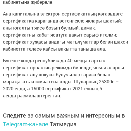
кабинетына җибәрелә.
Ана капиталына электрон сертификатның кәгазьдәге
сертификатка караганда өстенлекле яклары шактый:
аны югалтып яисә бозып булмый, димәк,
сертификатны кабат ясатуга вакыт сарыф ителми;
сертификат хуҗасы андагы мәгълүматлар белән шәхси
кабинетта теләсә кайсы вакытта таныша ала.
Бүгенге көндә республикада 40 меңңән артык
сертификат проактив режимда бирелде, ягъни аларны
сертификат алу хокукы булучылар гариза белән
мөрәҗәгать итмичә генә алды. Шуларның 25300е –
2020 елда, ә 15000 сертификат 2021 елның 6
аенда рәсмиләштерелгән.
Следите за самым важным и интересным в
Telegram-канале
Татмедиа