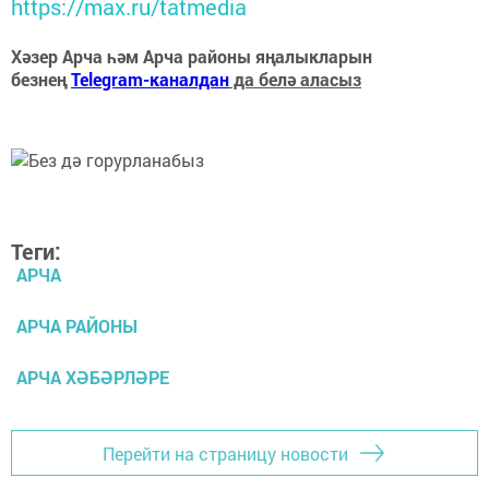
https://max.ru/tatmedia
Хәзер Арча һәм Арча районы яңалыкларын
безнең
Telegram-каналдан
да белә аласыз
Теги:
АРЧА
АРЧА РАЙОНЫ
АРЧА ХӘБӘРЛӘРЕ
Перейти на страницу новости