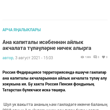
АРЧА ЯҢАЛЫКЛАРЫ
Ана капиталы исәбеннән айлык
акчалата түләүләрне ничек алырга
автор,
3 август 2021 - 15:03
1389
0
0
Россия Федерациясе территориясендә яшәүче гаиләләр
ана капиталы акчаларыннан айлык акчалата түләү алу
хокукына ия. Бу хакта Россия Пенсия фондының
Татарстан бүлекчәсе искә төшерә.
Шул ук вакытта ананың һәм гаиләдәге икенче баланың