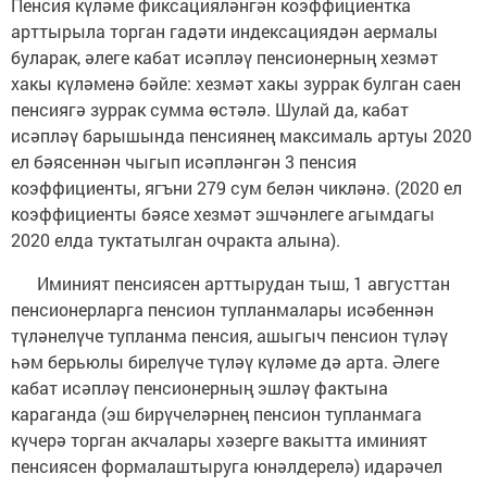
Пенсия күләме фиксацияләнгән коэффициентка
арттырыла торган гадәти индексациядән аермалы
буларак, әлеге кабат исәпләү пенсионерның хезмәт
хакы күләменә бәйле: хезмәт хакы зуррак булган саен
пенсиягә зуррак сумма өстәлә. Шулай да, кабат
исәпләү барышында пенсиянең максималь артуы 2020
ел бәясеннән чыгып исәпләнгән 3 пенсия
коэффициенты, ягъни 279 сум белән чикләнә. (2020 ел
коэффициенты бәясе хезмәт эшчәнлеге агымдагы
2020 елда туктатылган очракта алына).
Иминият пенсиясен арттырудан тыш, 1 августтан
пенсионерларга пенсион тупланмалары исәбеннән
түләнелүче тупланма пенсия, ашыгыч пенсион түләү
һәм берьюлы бирелүче түләү күләме дә арта. Әлеге
кабат исәпләү пенсионерның эшләү фактына
караганда (эш бирүчеләрнең пенсион тупланмага
күчерә торган акчалары хәзерге вакытта иминият
пенсиясен формалаштыруга юнәлдерелә) идарәчел