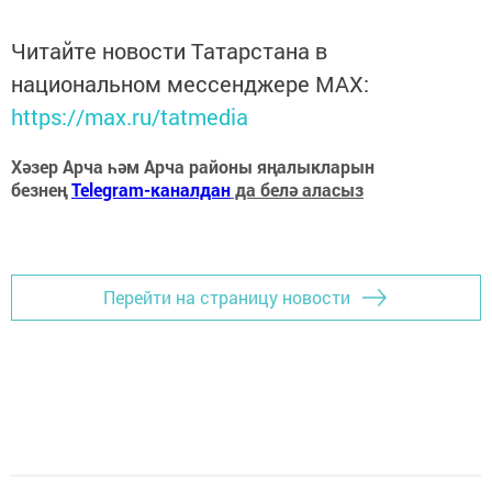
Читайте новости Татарстана в
национальном мессенджере MАХ:
https://max.ru/tatmedia
Хәзер Арча һәм Арча районы яңалыкларын
безнең
Telegram-каналдан
да белә аласыз
Перейти на страницу новости