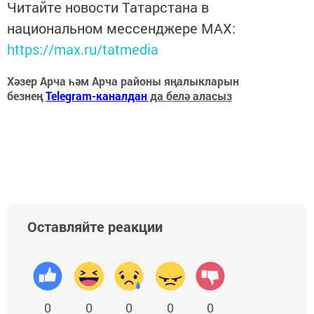
Читайте новости Татарстана в
национальном мессенджере MАХ:
https://max.ru/tatmedia
Хәзер Арча һәм Арча районы яңалыкларын
безнең
Telegram-каналдан
да белә аласыз
Оставляйте реакции
0
0
0
0
0