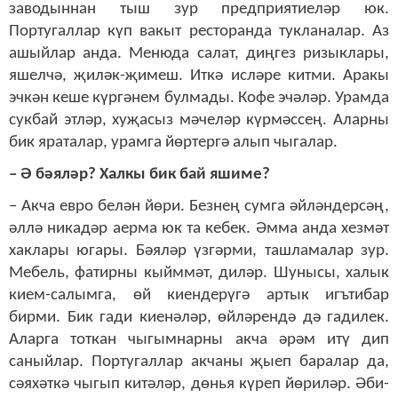
заводыннан тыш зур предприятиеләр юк.
Португаллар күп вакыт ресторанда тукланалар. Аз
ашыйлар анда. Менюда салат, диңгез ризыклары,
яшелчә, җиләк-җимеш. Иткә исләре китми. Аракы
эчкән кеше күргәнем булмады. Кофе эчәләр. Урамда
сукбай этләр, хуҗасыз мәчеләр күрмәссең. Аларны
бик яраталар, урамга йөртергә алып чыгалар.
– Ә бәяләр? Халкы бик бай яшиме?
– Акча евро белән йөри. Безнең сумга әйләндерсәң,
әллә никадәр аерма юк та кебек. Әмма анда хезмәт
хаклары югары. Бәяләр үзгәрми, ташламалар зур.
Мебель, фатирны кыйммәт, диләр. Шунысы, халык
кием-салымга, өй киендерүгә артык игътибар
бирми. Бик гади киенәләр, өйләрендә дә гадилек.
Аларга тоткан чыгымнарны акча әрәм итү дип
саныйлар. Португаллар акчаны җыеп баралар да,
сәяхәткә чыгып китәләр, дөнья күреп йөриләр. Әби-