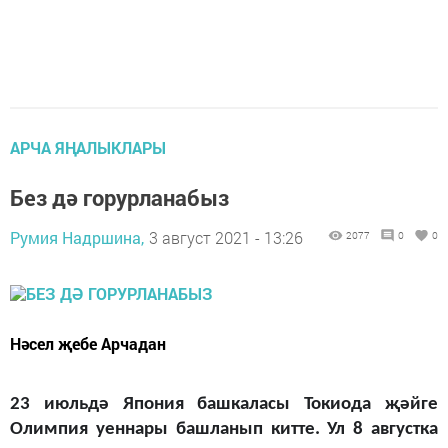
АРЧА ЯҢАЛЫКЛАРЫ
Без дә горурланабыз
Румия Надршина,
3 август 2021 - 13:26
2077
0
0
Нәсел җебе Арчадан
23 июльдә Япония башкаласы Токиода җәйге
Олимпия уеннары башланып китте.
Ул 8 августка