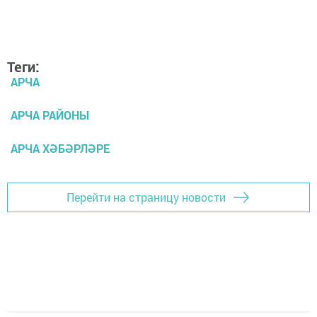
Теги:
АРЧА
АРЧА РАЙОНЫ
АРЧА ХӘБӘРЛӘРЕ
Перейти на страницу новости