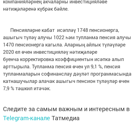
компанияләрнең акчаларны инвестицияләве
нәтиҗәләренә күбрәк бәйле.
Пенсияләрне кабат исәпләү 1748 пенсионерга,
ашыгыч түләү алучы 1022 һәм тупланма пенсия алучы
1470 пенсионерга кагыла. Аларның айлык түләүләре
2020 ел өчен инвестицияләү нәтиҗәләре
буенча корректировка коэффициентын исәпкә алып
арттырыла. Тупланма пенсия өчен ул 9,1 %, пенсия
тупланмаларын софинанслау дәүләт программасында
катнашучылар алачак ашыгыч пенсион түләүләр өчен
7,9 % тәшкил итәчәк.
Следите за самым важным и интересным в
Telegram-канале
Татмедиа