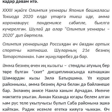
кадәр дәвам итә.
XXXII
җәйге Олимпия уеннары Япония башкаласы
Токиода
2020
елда үтәргә тиеш иде
,
әмма
коронавирус пандемиясе сәбәпле, быелга
күчерелгән. Шулай да алар “Олимпия уеннары –
2020” дип йөртелә.
Олимпия уеннарында Россиядән өч йөздән артык
спортчы катнаша. Шуларның 21е безнең
Татарстаннан. Һәм җиңүләребез дә бар.
Әмма безнең өчен иң кызыгы –
с
тендлы атуның бер
төре булган “скит” дисциплинасында катнашкан
Шәмәрдән кызы Зилә Батыршина. Ул күрше
районныкы, әмма безнең Арча белән дә бәйләнеше
бар. Зиләнең әнисе Наилә ханым Арчадан. Икенче
мәктәптә укыган. Аннан Казанда югары белем алган
һәм рус теле укытучысы булып Саба районына эшкә
кайткан. Радик исемле егеткә кияүгә чыккан. Өч