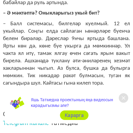
бабайлар да руль артында.
– Ә мәктәптә? Оныкларыгыз укый бит?
– Балл системасы, билгеләр куелмый. 12 ел
укыйлар. Соңгы елда сайлаган һөнәрләре буенча
белем бирәләр. Дәресләр 9нчы яртыда башлана.
Ярты көн дә, көне буе укырга да мөмкиннәр. Ул
чакта ял итү, тамак ялгау өчен сәгать ярым вакыт
бирелә. Ашханәдә туклану әти-әниләренең хезмәт
хакларыннан чыгып. Аз булса, бушка да булырга
мөмкин. Тик никадәр рәхәт булмасын, туган як
сагындыра шул. Кайтасы гына килеп тора.
Яшь Татмедиа проектының яңа видеосын
карадыгызмы әле?
Следите за самым важным и интересным в
Карарга
Telegram-канале
Татмедиа