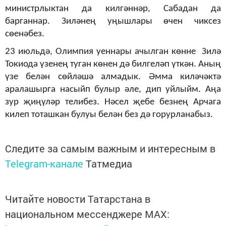
министрлыктан да килгәннәр, Сабадан да
барганнар. Зиләнең уңышлары өчен чиксез
сөенәбез.
23 июльдә, Олимпия уеннары ачылган көнне Зилә
Токиода үзенең туган көнен дә билгеләп үткән. Аның
үзе белән сөйләшә алмадык. Әмма киләчәктә
аралашырга насыйп булыр әле, дип уйлыйм. Аңа
зур җиңүләр телибез. Нәсел җебе безнең Арчага
килеп тоташкан булуы белән без дә горурланабыз.
Следите за самым важным и интересным в
Telegram-канале
Татмедиа
Читайте новости Татарстана в
национальном мессенджере MАХ: