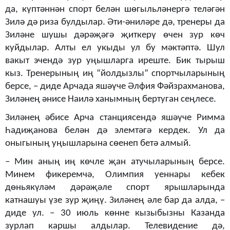
да, күптәннән спорт белән шөгыльләнергә теләгән
Зилә дә риза булдылар. Әти-әниләре дә, тренеры да
Зиләне шушы дәрәҗәгә җиткерү өчен зур көч
куйдылар. Алты ел укыды ул бу мәктәптә. Шул
вакыт эчендә зур уңышларга иреште. Бик тырыш
кыз. Тренерының иң “йолдызлы” спортчыларының
берсе, – диде Арчада яшәүче Әлфия Фәйзрахманова,
Зиләнең әнисе Наилә ханымның бертуган сеңлесе.
Зиләнең әбисе Арча станциясендә яшәүче Римма
Һадиҗанова белән дә элемтәгә кердек. Ул да
оныгының уңышларына сөенеп бетә алмый.
– Мин аның иң көчле җан атучыларының берсе.
Минем фикеремчә, Олимпия уеннары кебек
дөньякүләм дәрәҗәле спорт ярышларында
катнашуы үзе зур җиңү. Зиләнең әле бар да алда, –
диде ул. – 30 июль көнне кызыбызны Казанда
зурлап каршы алдылар. Телевидение дә,