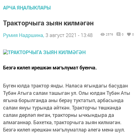
АРЧА ЯҢАЛЫКЛАРЫ
Тракторчыга зыян килмәгән
Румия Надршина,
3 август 2021 - 13:48
2576
0
0
Безгә килеп ирешкән мәгълүмат буенча.
Бүген юлда трактор янды. Наласа ягындагы басудан
Түбән Атыга салам ташыган ул. Олы юлдан Түбән Аты
ягына борылганда аны берәү туктатып, арбасында
салам януы турында әйткән. Тракторчы төшкәндә
салам дөрләп янган, тракторны ычкындыра да
алмаганнар. Бәхеткә, тракторчыга зыян килмәгән.
Безгә килеп ирешкән мәгълүматлар әлегә менә шул.