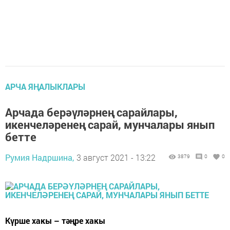
АРЧА ЯҢАЛЫКЛАРЫ
Арчада берәүләрнең сарайлары,
икенчеләренең сарай, мунчалары янып
бетте
Румия Надршина,
3 август 2021 - 13:22
3879
0
0
Күрше хакы – тәңре хакы