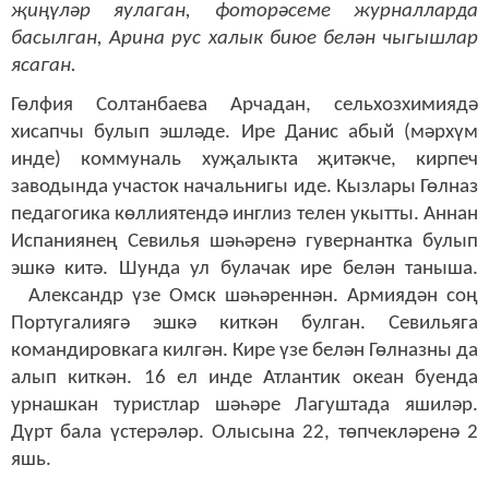
җиңүләр яулаган, фоторәсеме журналларда
басылган, Арина рус халык биюе белән чыгышлар
ясаган.
Гөлфия Солтанбаева Арчадан, сельхозхимиядә
хисапчы булып эшләде. Ире Данис абый (мәрхүм
инде) коммуналь хуҗалыкта җитәкче, кирпеч
заводында участок начальнигы иде. Кызлары Гөлназ
педагогика көллиятендә инглиз телен укытты. Аннан
Испаниянең Севилья шәһәренә гувернантка булып
эшкә китә. Шунда ул булачак ире белән таныша.
Александр үзе Омск шәһәреннән. Армиядән соң
Португалиягә эшкә киткән булган. Севильяга
командировкага килгән. Кире үзе белән Гөлназны да
алып киткән. 16 ел инде Атлантик океан буенда
урнашкан туристлар шәһәре Лагуштада яшиләр.
Дүрт бала үстерәләр. Олысына 22, төпчекләренә 2
яшь.