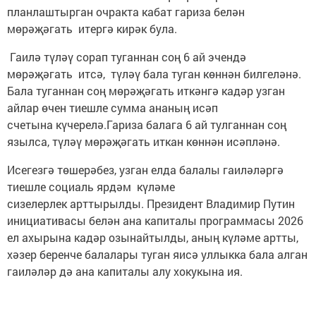
планлаштырган очракта кабат гариза белән
мөрәҗәгать итергә кирәк була.
Гаилә түләү сорап туганнан соң 6 ай эчендә
мөрәҗәгать итсә, түләү бала туган көннән билгеләнә.
Бала туганнан соң мөрәҗәгать иткәнгә кадәр узган
айлар өчен тиешле сумма ананың исәп
счетына күчерелә.Гариза балага 6 ай тулганнан соң
язылса, түләү мөрәҗәгать иткан көннән исәпләнә.
Исегезгә төшерәбез, узган елда балалы гаиләләргә
тиешле социаль ярдәм күләме
сизелерлек арттырылды. Президент Владимир Путин
инициативасы белән ана капиталы программасы 2026
ел ахырына кадәр озынайтылды, аның күләме артты,
хәзер беренче балалары туган яисә уллыкка бала алган
гаиләләр дә ана капиталы алу хокукына ия.