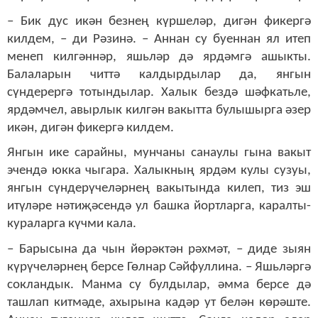
– Бик дус икән безнең күршеләр, дигән фикергә
килдем, – ди Рәзинә. – Аннан су буеннан ял итеп
менеп килгәннәр, яшьләр дә ярдәмгә ашыкты.
Балаларын читтә калдырдылар да, янгын
сүндерергә тотындылар. Халык бездә шәфкатьле,
ярдәмчел, авырлык килгән вакытта булышырга әзер
икән, дигән фикергә килдем.
Янгын ике сарайны, мунчаны санаулы гына вакыт
эчендә юкка чыгара. Халыкның ярдәм кулы сузуы,
янгын сүндерүчеләрнең вакытында килеп, тиз эш
итүләре нәтиҗәсендә ул башка йортларга, каралты-
кураларга күчми кала.
– Барысына да чын йөрәктән рәхмәт, – диде зыян
күрүчеләрнең берсе Гөлнар Сәйфуллина. – Яшьләргә
сокландык. Манма су булдылар, әмма берсе дә
ташлап китмәде, ахырына кадәр ут белән көрәште.