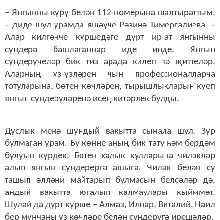
– Янгынны күрү белән 112 номерына шалтыраттым,
– диде шул урамда яшәүче Рәзинә Тимергалиева. –
Алар килгәнче күршедәге дүрт ир-ат янгынны
сүндерә башлаганнар иде инде. Янгын
сүндерүчеләр бик тиз арада килеп тә җиттеләр.
Аларның үз-үзләрен чын профессионалларча
тотуларына, бөтен көчләрен, тырышлыкларын куеп
янгын сүндерүләренә исең китәрлек булды.
Дуслык менә шундый вакытта сынала шул. Зур
булмаган урам. Бу көнне аның бик тату һәм бердәм
булуын күрдек. Бөтен халык кулларына чиләкләр
алып янгын сүндерергә ашыга. Чиләк белән су
ташып әлләни майтарып булмасын белсәләр дә,
андый вакытта югалып калмаулары кыйммәт.
Шулай да дүрт күрше – Алмаз, Илнар, Виталий, Наил
бер мунчаны үз көчләре белән сүндерүгә ирешәләр.