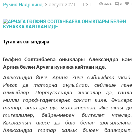
Румия Надршина,
3 август 2021 - 11:31
2234
0
1
Туган як сагындыра
Гөлфия Солтанбаева оныклары Александра һәм
Арина белән Арчага кунакка кайткан иде.
Александра 8нче, Арина 7нче сыйныфта укый.
Икесе дә татарча аңлыйлар, сөйләшә генә
алмыйлар. Португалиядә яшәсәләр дә, гаилә
милли гореф-гадәтләрне саклап килә. Әниләре
татар, әтиләре рус милләтеннән. Ике якны да
тигезлиләр, бәйрәмнәрен билгеләп үтәләр.
Кызларның икесе дә бию белән шөгыльләнә.
Александра татар халык биюен башкарып,