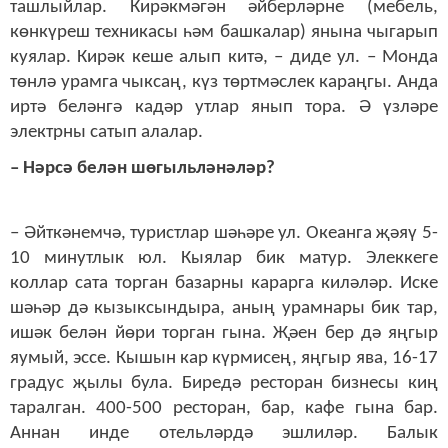
ташлыйлар. Кирәкмәгән әйберләрне (мебель,
көнкүреш техникасы һәм башкалар) янына чыгарып
куялар. Кирәк кеше алып китә, – диде ул. – Монда
төнлә урамга чыксаң, күз төртмәслек караңгы. Анда
иртә беләнгә кадәр утлар янып тора. Ә үзләре
электрны сатып алалар.
– Нәрсә белән шөгыльләнәләр?
– Әйткәнемчә, туристлар шәһәре ул. Океанга җәяү 5-
10 минутлык юл. Кыялар бик матур. Элеккеге
коллар сата торган базарны карарга киләләр. Иске
шәһәр дә кызыксындыра, аның урамнары бик тар,
ишәк белән йөри торган гына. Җәен бер дә яңгыр
яумый, эссе. Кышын кар күрмисең, яңгыр ява, 16-17
градус җылы була. Биредә ресторан бизнесы киң
таралган. 400-500 ресторан, бар, кафе гына бар.
Аннан инде отельләрдә эшлиләр. Балык