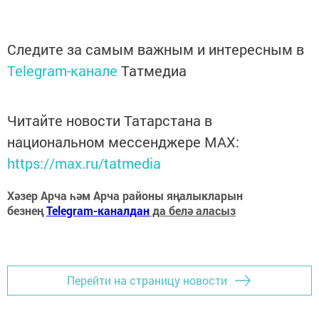
Следите за самым важным и интересным в
Telegram-канале
Татмедиа
Читайте новости Татарстана в
национальном мессенджере MАХ:
https://max.ru/tatmedia
Хәзер Арча һәм Арча районы яңалыкларын
безнең
Telegram-каналдан
да белә аласыз
Перейти на страницу новости