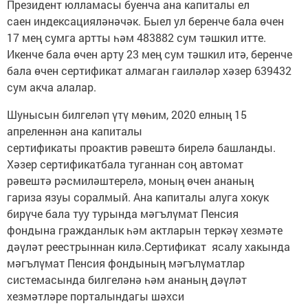
Президент юлламасы буенча ана капиталы ел
саен индексацияләнәчәк. Быел ул беренче бала өчен
17 мең сумга артты һәм 483882 сум тәшкил итте.
Икенче бала өчен арту 23 мең сум тәшкил итә, беренче
бала өчен сертификат алмаган гаиләләр хәзер 639432
сум акча алалар.
Шунысын билгеләп үтү мөһим, 2020 елның 15
апреленнән ана капиталы
сертификаты проактив рәвештә бирелә башланды.
Хәзер сертификатбала туганнан соң автомат
рәвештә рәсмиләштерелә, моның өчен ананың
гариза язуы соралмый. Ана капиталы алуга хокук
бирүче бала туу турында мәгълүмат Пенсия
фондына гражданлык һәм актларын теркәү хезмәте
дәүләт реестрыннан килә.Сертификат ясалу хакында
мәгълүмат Пенсия фондының мәгълүматлар
системасында билгеләнә һәм ананың дәүләт
хезмәтләре порталындагы шәхси