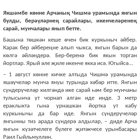
Якшәмбе көнне Арчаның Чишмә урамында янгын
булды, берәүләрнең сарайлары, икенчеләренең
сарай, мунчалары янып бетте.
Башына төшкән кеше өчен бик куркыныч әйбер.
Карак бер әйбереңне алып чыкса, янгын барын да
көлгә әйләндерә. Бер-беренә бик якын торган
йортлар. Ярый әле җиле икенче якка исә. Югыйсә...
– 1 август көнне кичке алтыда Чишмә урамында
яшәүчеләр мунча януы турында хәбәр итте. Янгын
сүндерүчеләр килгәндә ике сарай һәм бер мунчаны
тулысынча ут чорнап алган иде инде. 3 метр
ераклыкта гына урнашкан йортка ут кабу
куркынычы да бар иде. Янгын сүндерүчеләр
янгынны тиз арада сүндерә алдылар, – диде Арча
янгын күзәтчелеге бүлеге җитәкчесе урынбасары
Раил Гыйльмуллин.