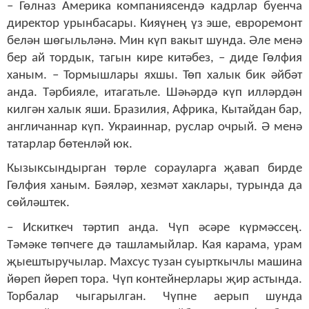
– Гөлназ Америка компаниясендә кадрлар буенча
директор урынбасары. Кияүнең үз эше, евроремонт
белән шөгыльләнә. Мин күп вакыт шунда. Әле менә
бер ай тордык, тагын кире китәбез, – диде Гөлфия
ханым. – Тормышлары яхшы. Төп халык бик әйбәт
анда. Тәрбияле, итагатьле. Шәһәрдә күп илләрдән
килгән халык яши. Бразилия, Африка, Кытайдан бар,
англичаннар күп. Украиннар, руслар очрый. Ә менә
татарлар бөтенләй юк.
Кызыксындырган төрле сорауларга җавап бирде
Гөлфия ханым. Бәяләр, хезмәт хаклары, турында да
сөйләштек.
– Искиткеч тәртип анда. Чүп әсәре күрмәссең.
Тәмәке төпчеге дә ташламыйлар. Кая карама, урам
җыештыручылар. Махсус тузан суырткычлы машина
йөреп йөреп тора. Чүп контейнерлары җир астында.
Торбалар чыгарылган. Чүпне аерып шунда