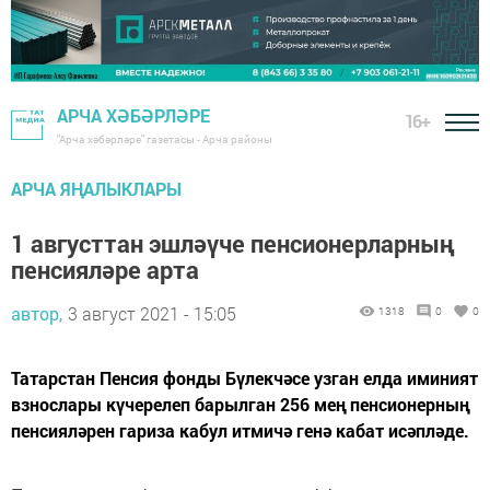
АРЧА ХӘБӘРЛӘРЕ
16+
"Арча хәбәрләре" газетасы - Арча районы
АРЧА ЯҢАЛЫКЛАРЫ
1 августтан эшләүче пенсионерларның
пенсияләре арта
автор,
3 август 2021 - 15:05
1318
0
0
Татарстан Пенсия фонды Бүлекчәсе узган елда иминият
взнослары күчерелеп барылган 256 мең пенсионерның
пенсияләрен гариза кабул итмичә генә кабат исәпләде.