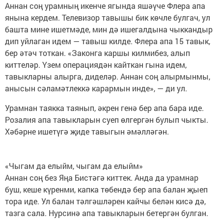
Аннан соң урамның икенче ягында яшәүче Флера апа
янына кердем. Телевизор тавышы бик көчле булгач, ул
башта мине ишетмәде, мин дә ишегалдына чыккандыр
дип уйлаган идем — тавыш килде. Флера апа 15 тавык,
бер әтәч тоткан. «Законга каршы килмибез, алып
киттеләр. Үзем операциядән кайткан гына идем,
тавыкларны алырга, диделәр. Аннан соң алырмынмы,
анысын сәламәтлеккә карармын инде», — ди ул.
Урамнан таякка таянып, әкрен генә бер апа бара иде.
Розалия апа тавыкларын суеп өлгергән булып чыкты.
Хәбәрне ишетүгә җиде тавыгын әмәлләгән.
«Чыгам да елыйм, чыгам да елыйм»
Аннан соң без Яңа Бистәгә киттек. Анда да урамнар
буш, кеше күренми, капка төбендә бер апа балан җыеп
тора иде. Ул балан тәлгәшләрен кайчы белән кисә дә,
тазга сала. Нурсинә апа тавыкларын бетергән булган.