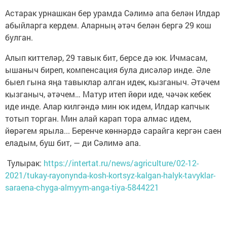
Астарак урнашкан бер урамда Сәлимә апа белән Илдар
абыйларга кердем. Аларның әтәч белән бергә 29 кош
булган.
Алып киттеләр, 29 тавык бит, берсе дә юк. Ичмасам,
ышаныч биреп, компенсация була дисәләр инде. Әле
быел гына яңа тавыклар алган идек, кызганыч. Әтәчем
кызганыч, әтәчем… Матур итеп йөри иде, чәчәк кебек
иде инде. Алар килгәндә мин юк идем, Илдар капчык
тотып торган. Мин алай карап тора алмас идем,
йөрәгем ярыла... Беренче көннәрдә сарайга кергән саен
еладым, буш бит, — ди Сәлимә апа.
Тулырак:
https://intertat.ru/news/agriculture/02-12-
2021/tukay-rayonynda-kosh-kortsyz-kalgan-halyk-tavyklar-
saraena-chyga-almyym-anga-tiya-5844221