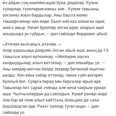
өч айдан соң компенсация була, диделәр. Күпме
түләрләр, түлиләрме-юкмы әле… Күпме тавыкны
алганны язып бардылар. Аны башта килеп
тикшерсеннәр иде инде. Быел әле каз алмаган идек,
әнигә авыр. Унлап бройлер алган идек, аларын җәй
ахырында ук суйдык, — дип сөйләде Фирдәвес абый.
«Әтәчем кызганыч, әтәчем…»
Алар каршында диярлек Әхсән абый яши, аның да 13
тавыгын алып киткәннәр. «Әбиләрне эшсез
калдырдылар, алып киттеләр, — дип елмайды ул. —
Аны кемдер кичтән белде, кемдер бөтенләй ишетми
калды. Кич кенә хәбәр иттеләр, төнлә суеп өлгереп
булмый бит. Суярга берәр көн бирсәләр ярый иде.
Тавыклар бит сарай эчендә, әле ничә чакрым урман
аша. Чыпчыклардан да сакладык. Күңел рәнҗи инде.
Әле бер ай элек алып кайттым, йомырка да сала
башламаган иде. Рәхәт хәлләр түгел инде, — дип
сөйләде ул.