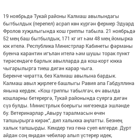
19 ноябрьдә Тукай районы Калмаш авылындагы
бытбылдык (перепел) асрап көн күргән фермер Эдуард
Фролов хуҗалыгында кош гриппы табыла. 21 ноябрьдә
52 мең баш бытбылдык, 171 кг ит һәм 48 мең йомырка
юк ителә. Республика Министрлар Кабинеты фәрманы
буенча карантин игълан ителә һәм шушы торак пункт
тирәсендәге барлык авылларда да кош-корт юкка
чыгарылырга тиеш дигән карар чыга.
Беренче чиратта, без Калмаш авылына бардык.
Калмаш авыл җирлеге башлыгы Равия апа Габдуллина
янына кердек. «Кош гриппы табылгач, өч авылда
кошларны бетерергә, Тукай районында суярга дигән
сүз булды. Министрлык боерыгы нигезендә эшләнде
бу. Ветеринарлар „Авыру таралмасын өчен
тапшырырга кирәк“, дип халыкка аңлатты. Безнең
халык тапшырды. Кемдер тиз генә суеп өлгерде. Дүрт
айдан соң яңадан чебиләр алып үстерер идек,