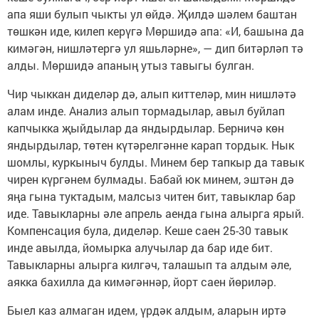
апа яши булып чыкты ул өйдә. Җилдә шәлем баштан
төшкән иде, килеп керүгә Мөршидә апа: «И, башына да
кимәгән, нишләтергә ул яшьләрне», — дип битәрләп тә
алды. Мөршидә апаның утыз тавыгы булган.
Чир чыккан диделәр дә, алып киттеләр, мин нишләтә
алам инде. Анализ алып тормадылар, авыл буйлап
капчыкка җыйдылар да яндырдылар. Берничә көн
яндырдылар, төтен күтәрелгәнне карап тордык. Нык
шомлы, куркыныч булды. Минем бер тапкыр да тавык
чирен күргәнем булмады. Бабай юк минем, эштән дә
яңа гына туктадым, малсыз читен бит, тавыклар бар
иде. Тавыкларны әле апрель аенда гына алырга ярый.
Компенсация була, диделәр. Кеше саен 25-30 тавык
инде авылда, йомырка алучылар да бар иде бит.
Тавыкларны алырга килгәч, талашып та алдым әле,
аякка бахилла да кимәгәннәр, йорт саен йөриләр.
Быел каз алмаган идем, үрдәк алдым, аларын иртә