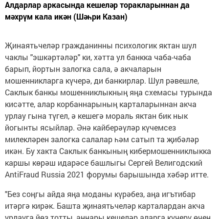
Алдарлар аркасында кешеләр торакларыннан да
мәхрүм кала икән (Шәһри Казан)
Җинаятьчеләр гражданинны психологик яктан шул
чаклы "эшкәртәләр" ки, хәтта ул банкка чаба-чаба
барып, йортын залогка сала, ә акчаларын
мошенникларга күчерә, ди банкирлар. Шул рәвешле,
Саклык банкы мошенниклыкның яңа схемасы турында
кисәтте, алар корбаннарының карталарыннан акча
урлау гына түгел, ә кешегә мораль яктан бик нык
йогынты ясыйлар. Әнә кайберәүләр күчемсез
милекләрен залогка салалар һәм сатып та җибәләр
икән. Бу хакта Саклык банкының кибермошенниклыкка
каршы көрәш идарәсе башлыгы Сергей Велигодский
AntiFraud Russia 2021 форумы барышында хәбәр итте.
"Без соңгы айда яңа моданы күрәбез, аңа игътибар
итәргә кирәк. Башта җинаятьчеләр карталардан акча
урлауга йөз тотты, аннары кешеләр аларга күчерү өчен