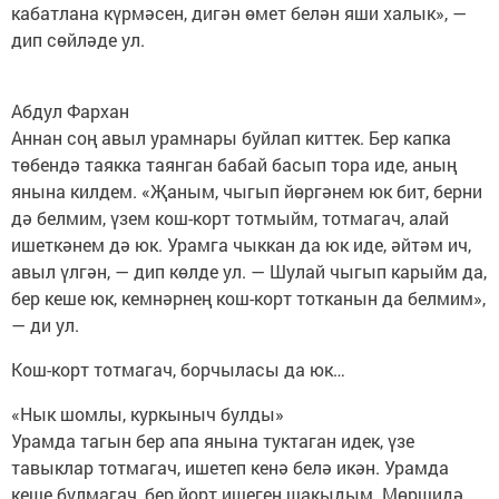
кабатлана күрмәсен, дигән өмет белән яши халык», —
дип сөйләде ул.
Абдул Фархан
Аннан соң авыл урамнары буйлап киттек. Бер капка
төбендә таякка таянган бабай басып тора иде, аның
янына килдем. «Җаным, чыгып йөргәнем юк бит, берни
дә белмим, үзем кош-корт тотмыйм, тотмагач, алай
ишеткәнем дә юк. Урамга чыккан да юк иде, әйтәм ич,
авыл үлгән, — дип көлде ул. — Шулай чыгып карыйм да,
бер кеше юк, кемнәрнең кош-корт тотканын да белмим»,
— ди ул.
Кош-корт тотмагач, борчыласы да юк…
«Нык шомлы, куркыныч булды»
Урамда тагын бер апа янына туктаган идек, үзе
тавыклар тотмагач, ишетеп кенә белә икән. Урамда
кеше булмагач, бер йорт ишеген шакыдым. Мөршидә