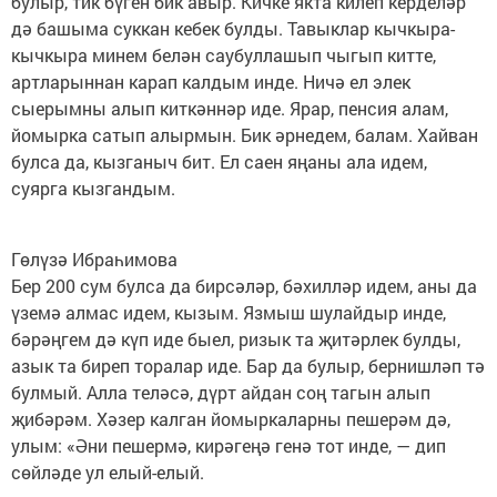
булыр, тик бүген бик авыр. Кичке якта килеп керделәр
дә башыма суккан кебек булды. Тавыклар кычкыра-
кычкыра минем белән саубуллашып чыгып китте,
артларыннан карап калдым инде. Ничә ел элек
сыерымны алып киткәннәр иде. Ярар, пенсия алам,
йомырка сатып алырмын. Бик әрнедем, балам. Хайван
булса да, кызганыч бит. Ел саен яңаны ала идем,
суярга кызгандым.
Гөлүзә Ибраһимова
Бер 200 сум булса да бирсәләр, бәхилләр идем, аны да
үземә алмас идем, кызым. Язмыш шулайдыр инде,
бәрәңгем дә күп иде быел, ризык та җитәрлек булды,
азык та биреп торалар иде. Бар да булыр, бернишләп тә
булмый. Алла теләсә, дүрт айдан соң тагын алып
җибәрәм. Хәзер калган йомыркаларны пешерәм дә,
улым: «Әни пешермә, кирәгеңә генә тот инде, — дип
сөйләде ул елый-елый.