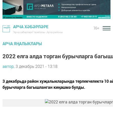
АРЧА ХӘБӘРЛӘРЕ
16+
"Арча хәбәрләре" газетасы - Арча районы
АРЧА ЯҢАЛЫКЛАРЫ
2022 елга алда торган бурычларга багы
автор,
3 декабрь 2021 - 13:18
3 декабрьдә район хуҗалыкларында терлекчелектә 10 ай
бурычларга багышланган киңәшмә булды.