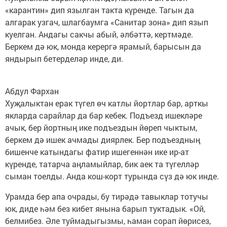
«карантин» дип язылган такта күренде. Тагын да
алгарак узгач, шлагбаумга «Санитар зона» дип язып
куелган. Андагы сакчы абый, әлбәттә, кертмәде.
Беркем дә юк, монда керергә ярамый, барысын да
яндырып бетерделәр инде, ди.
Абдул Фархан
Хуҗалыктан ерак түгел өч катлы йортлар бар, арткы
якларда сарайлар да бар кебек. Подъезд ишекләре
ачык, бер йортның ике подъездын йөреп чыктым,
беркем дә ишек ачмады диярлек. Бер подъездның
бишенче катындагы фатир ишегеннән ике ир-ат
күренде, татарча аңламыйлар, бик аек та түгелләр
сыман тоелды. Анда кош-корт турында сүз дә юк инде.
Урамда бер апа очрады, бу тирәдә тавыклар тотучы
юк, диде һәм без кибет янына барып туктадык. «Ой,
белмибез. Әле туймадыгызмы, һаман сорап йөрисез,