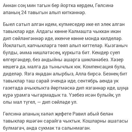
Аннан соң мин тагын бер йортка кердем, Гөлсинә
апаның 24 тавыгын алып киткәннәр.
Быел сатып алган идем, күпмеседер ике ел элек алган
тавыклар иде. Алдагы көнне Калмашта чыккан икән
дип сөйләнгәннәр иде, икенче көнне монда килделәр.
Йоклатып, капчыкларга төяп алып киттеләр. Кызганыч
булды, әмма нишләтәсең, куркыта бит. Кемдер суеп
өлгергәндер, без андыйны ашарга шикләнәбез. Хәзер
кешегә дә, малга да тынычлык юк. Компенсация була,
диделәр. Язга яңадан алырбыз, Алла бирсә. Безнең бит
тавыклар таш сарай эчендә иде, сентябрь аенда ук
газетада ачыклыкта йөртмәскә дип язганнар иде, шуңа
күрә урамга чыгармадык та. Үзебез исән булыйк, ул
олы мал түгел, — дип сөйләде ул.
Гөлсинә апаның хәләл җефете Равил абый белән
тавыклар яшәгән сарайга чыктык. Кошларны ашатасы
булмагач, анда сукмак та салынмаган.