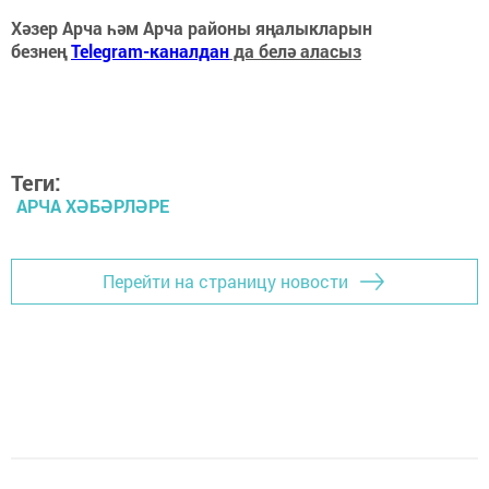
Хәзер Арча һәм Арча районы яңалыкларын
безнең
Telegram-каналдан
да белә аласыз
Теги:
АРЧА ХӘБӘРЛӘРЕ
Перейти на страницу новости