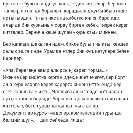
булган — булган инде ул хәл», — дип киттеләр, берничә
тапкыр артка да борылып карадылар, кумыйбыз инде
артыгыздан. Тагын ике апа кибеткә килеп бара иде,
алар да бик куркыныч сорау биргән кебек, тизрәк кереп
киттеләр. Берничә кеше шулай «курыкты» миннән.
Бер капкага шакыган идем, бикле булып чыкты, көндез
халык эштә инде. Урамда этләр бик күп, көтүләре белән
йөриләр.
«Апа, йөрәгеңә авыр алырсың, карап торма...»
Икенче бер кибеткә кергән идек, кибетче егет, бер йорт
аша күршеләргә кереп карарга киңәш итте. Анда бер
егет каршыга чыкты, Чаллыга ашыга иде. «Утыздан
артык тавык бар иде, барысын да капчыкка төяп алып
киттеләр, бөтен урамны кырып чыктылар.
Документлар күрсәтмәделәр, компенсация турында
белмим шул», — дип сөйләде Илшат.