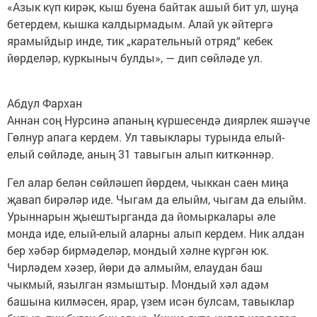
«Азык күп кирәк, кыш буена байтак ашый бит ул, шуңа
бетердем, кышка калдырмадым. Алай ук әйтергә
ярамыйдыр инде, тик „карательный отряд“ кебек
йөрделәр, куркыныч булды», — дип сөйләде ул.
Абдул Фархан
Аннан соң Нурсинә апаның күршесендә диярлек яшәүче
Гөлнур апага кердем. Ул тавыклары турында елый-
елый сөйләде, аның 31 тавыгын алып киткәннәр.
Гел алар белән сөйләшеп йөрдем, чыккан саен миңа
җавап бирәләр иде. Чыгам да елыйм, чыгам да елыйм.
Урыннарын җыештырганда да йомыркалары әле
монда иде, елый-елый аларны алып кердем. Ник алдан
бер хәбәр бирмәделәр, мондый хәлне күргән юк.
Чирләдем хәзер, йөри дә алмыйм, елаудан баш
чыкмый, язылган язмыштыр. Мондый хәл адәм
башына килмәсен, ярар, үзем исән булсам, тавыклар