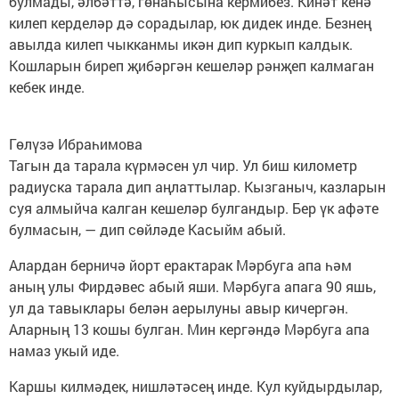
булмады, әлбәттә, гөнаһысына кермибез. Кинәт кенә
килеп керделәр дә сорадылар, юк дидек инде. Безнең
авылда килеп чыкканмы икән дип куркып калдык.
Кошларын биреп җибәргән кешеләр рәнҗеп калмаган
кебек инде.
Гөлүзә Ибраһимова
Тагын да тарала күрмәсен ул чир. Ул биш километр
радиуска тарала дип аңлаттылар. Кызганыч, казларын
суя алмыйча калган кешеләр булгандыр. Бер үк афәте
булмасын, — дип сөйләде Касыйм абый.
Алардан берничә йорт ерактарак Мәрбуга апа һәм
аның улы Фирдәвес абый яши. Мәрбуга апага 90 яшь,
ул да тавыклары белән аерылуны авыр кичергән.
Аларның 13 кошы булган. Мин кергәндә Мәрбуга апа
намаз укый иде.
Каршы килмәдек, нишләтәсең инде. Кул куйдырдылар,