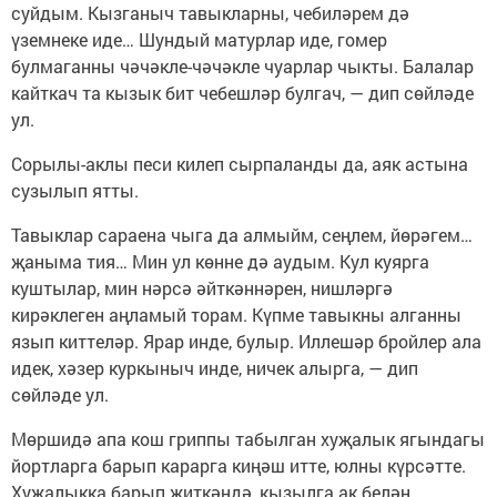
суйдым. Кызганыч тавыкларны, чебиләрем дә
үземнеке иде… Шундый матурлар иде, гомер
булмаганны чәчәкле-чәчәкле чуарлар чыкты. Балалар
кайткач та кызык бит чебешләр булгач, — дип сөйләде
ул.
Сорылы-аклы песи килеп сырпаланды да, аяк астына
сузылып ятты.
Тавыклар сараена чыга да алмыйм, сеңлем, йөрәгем…
җаныма тия… Мин ул көнне дә аудым. Кул куярга
куштылар, мин нәрсә әйткәннәрен, нишләргә
кирәклеген аңламый торам. Күпме тавыкны алганны
язып киттеләр. Ярар инде, булыр. Иллешәр бройлер ала
идек, хәзер куркыныч инде, ничек алырга, — дип
сөйләде ул.
Мөршидә апа кош гриппы табылган хуҗалык ягындагы
йортларга барып карарга киңәш итте, юлны күрсәтте.
Хуҗалыкка барып җиткәндә, кызылга ак белән