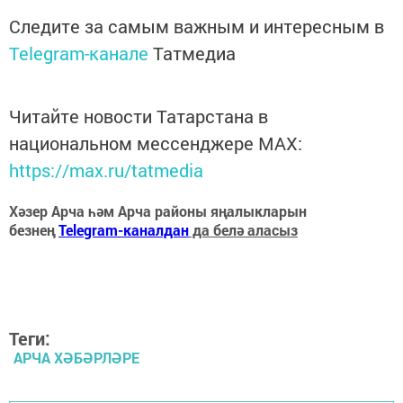
Следите за самым важным и интересным в
Telegram-канале
Татмедиа
Читайте новости Татарстана в
национальном мессенджере MАХ:
https://max.ru/tatmedia
Хәзер Арча һәм Арча районы яңалыкларын
безнең
Telegram-каналдан
да белә аласыз
Теги:
АРЧА ХӘБӘРЛӘРЕ