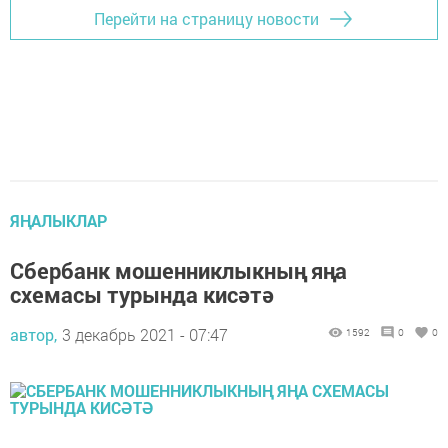
Перейти на страницу новости
ЯҢАЛЫКЛАР
Сбербанк мошенниклыкның яңа
схемасы турында кисәтә
автор,
3 декабрь 2021 - 07:47
1592
0
0