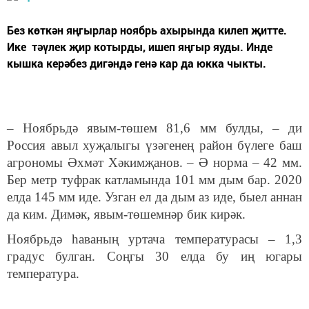
Без көткән яңгырлар ноябрь ахырында килеп җитте.
Ике тәүлек җир котырды, ишеп яңгыр яуды. Инде
кышка керәбез дигәндә генә кар да юкка чыкты.
– Ноябрьдә явым-төшем 81,6 мм булды, – ди
Россия авыл хуҗалыгы үзәгенең район бүлеге баш
агрономы Әхмәт Хәкимҗанов. – Ә норма – 42 мм.
Бер метр туфрак катламында 101 мм дым бар. 2020
елда 145 мм иде. Узган ел да дым аз иде, быел аннан
да ким. Димәк, явым-төшемнәр бик кирәк.
Ноябрьдә һаваның уртача температурасы – 1,3
градус булган. Соңгы 30 елда бу иң югары
температура.