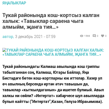
ЯҢАЛЫКЛАР
Тукай районында кош-кортсыз калган
халык: «Тавыклар сараена чыга
алмыйм, җанга тия…»
автор,
3 декабрь 2021 - 07:59
1566
0
0
Тукай районындагы Калмаш авылында кош гриппы
табылганнан соң, Калмаш, Югары Байлар, Яңа
Бистәдәге бөтен кош-кортларны юк иттеләр. Хәзер ул
өч авылның берсендә иртән әтәч тавышын да,
тавыклар «кыткылдаганын» дә ишетеп булмый. Авыл
халкы ни сөйли? «Интертат» хәбәрчесе шул авылларда
булып кайтты ("Интертат",Казан, Гөлүзә Ибраһимова).