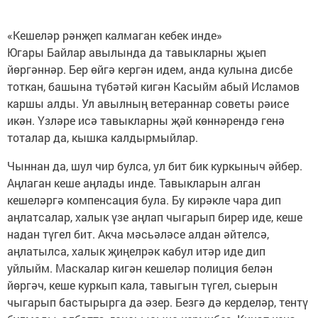
«Кешеләр рәнҗеп калмаган кебек инде»
Югары Байлар авылында да тавыкларны җыеп
йөргәннәр. Бер өйгә кергән идем, анда кулына дисбе
тоткан, башына түбәтәй кигән Касыйм абый Исламов
каршы алды. Ул авылның ветераннар советы рәисе
икән. Үзләре исә тавыкларны җәй көннәрендә генә
тоталар да, кышка калдырмыйлар.
Чыннан да, шул чир булса, ул бит бик куркыныч әйбер.
Аңлаган кеше аңлады инде. Тавыкларын алган
кешеләргә компенсация була. Бу кирәкле чара дип
аңлатсалар, халык үзе аңлап чыгарып бирер иде, кеше
надан түгел бит. Акча мәсьәләсе алдан әйтелсә,
аңлатылса, халык җиңелрәк кабул итәр иде дип
уйлыйм. Маскалар кигән кешеләр полиция белән
йөргәч, кеше куркып кала, тавыгын түгел, сыерын
чыгарып бастырырга да әзер. Безгә дә керделәр, тентү