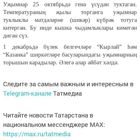
Уҗымнар 25 октябрьдә генә үсүдән туктаган.
Температураның җылы торганга уҗымнар
туклыклы матдәләрне (шикәр) күбрәк тотуга
китергән. Бу инде кышка чыдамлыклары кимегән
дигән сүз.
1 декабрьдә бүлек белгечләре “Кырлай” һәм
“Казанка” ширкәтләре басуларындагы уҗымнарның
торышын карадылар. Әлегә алар әйбәт хәлдә.
Следите за самым важным и интересным в
Telegram-канале
Татмедиа
Читайте новости Татарстана в
национальном мессенджере MАХ:
https://max.ru/tatmedia