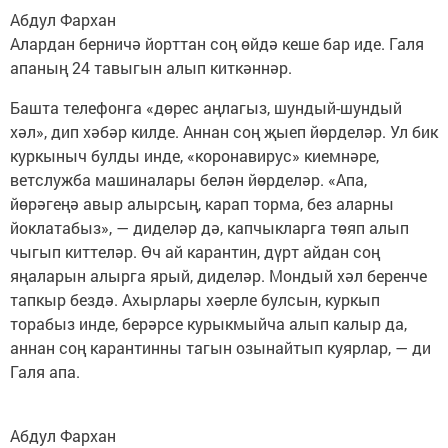
Абдул Фархан
Алардан берничә йорттан соң өйдә кеше бар иде. Галя
апаның 24 тавыгын алып киткәннәр.
Башта телефонга «дөрес аңлагыз, шундый-шундый
хәл», дип хәбәр килде. Аннан соң җыеп йөрделәр. Ул бик
куркыныч булды инде, «коронавирус» киемнәре,
ветслужба машиналары белән йөрделәр. «Апа,
йөрәгеңә авыр алырсың, карап торма, без аларны
йоклатабыз», — диделәр дә, капчыкларга төяп алып
чыгып киттеләр. Өч ай карантин, дүрт айдан соң
яңаларын алырга ярый, диделәр. Мондый хәл беренче
тапкыр бездә. Ахырлары хәерле булсын, куркып
торабыз инде, берәрсе курыкмыйча алып калыр да,
аннан соң карантинны тагын озынайтып куярлар, — ди
Галя апа.
Абдул Фархан