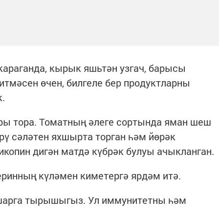
караганда, кырык яшьтән узгач, барысы
итмәсен өчен, билгеле бер продуктларны
.
ры тора. Томатның әлеге сортында яман шеш
рү сәләтен яхшырта торган һәм йөрәк
икопин дигән матдә күбрәк булуы ачыкланган.
еринның күләмен киметергә ярдәм итә.
ашарга тырышыгыз. Ул иммунитетны һәм