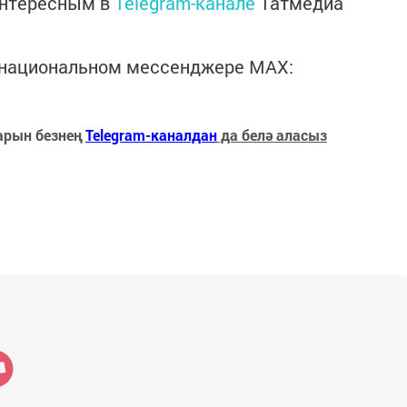
интересным в
Telegram-канале
Татмедиа
в национальном мессенджере MАХ:
арын безнең
Telegram-каналдан
да белә аласыз