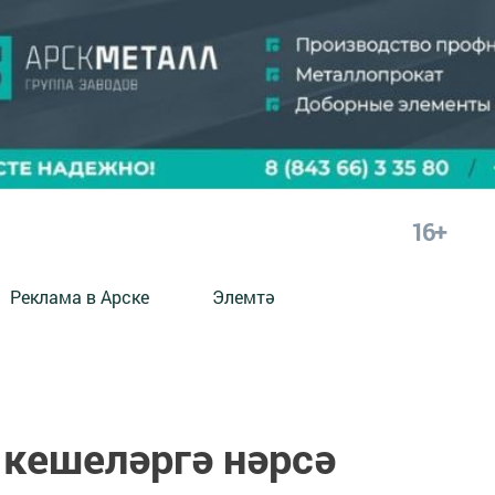
16+
Реклама в Арске
Элемтә
 кешеләргә нәрсә