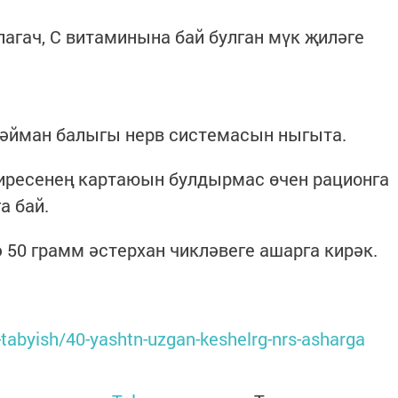
агач, С витаминына бай булган мүк җиләге
әйман балыгы нерв системасын ныгыта.
тиресенең картаюын булдырмас өчен рационга
а бай.
 50 грамм әстерхан чикләвеге ашарга кирәк.
-tabyish/40-yashtn-uzgan-keshelrg-nrs-asharga