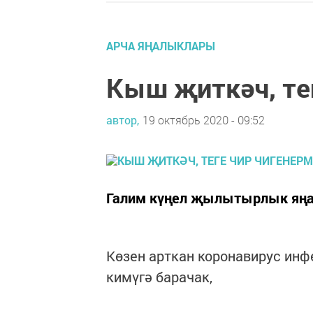
АРЧА ЯҢАЛЫКЛАРЫ
Кыш җиткәч, те
автор,
19 октябрь 2020 - 09:52
Галим күңел җылытырлык яңа
Көзен арткан коронавирус ин
кимүгә барачак,