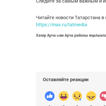
Следите за самым важным и 
Читайте новости Татарстана 
https://max.ru/tatmedia
Хәзер Арча һәм Арча районы яңалыкл
Оставляйте реакции