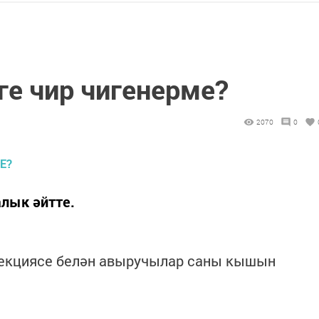
ге чир чигенерме?
2070
0
лык әйтте.
фекциясе белән авыручылар саны кышын