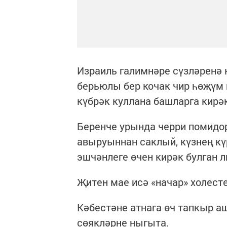
Израиль галимнәре сүзләренә 
берьюлы бер кочак чир һөҗүм 
күбрәк куллана башларга кирәк
Беренче урында черри помидо
авыруыннан саклый, күзнең кү
эшчәнлеге өчен кирәк булган л
Җитен мае исә «начар» холест
Кәбестәне атнага өч тапкыр 
сөякләрне ныгыта.