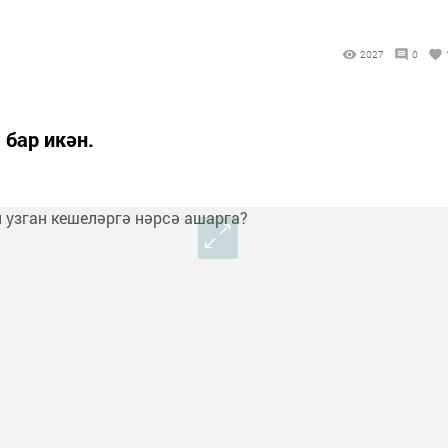
2027
0
 бар икән.