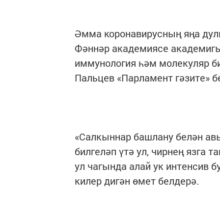
Әмма коронавирусның яңа дулк
Фәннәр академиясе академигы
иммунология һәм молекуляр б
Пальцев «Парламент гәзите» б
«Салкыннар башлану белән авы
билгеләп үтә ул, чирнең язга 
ул чагында алай ук интенсив 
килер дигән өмет белдерә.