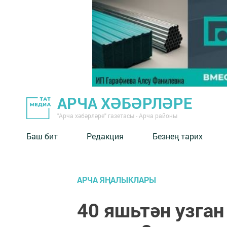
АРЧА ХӘБӘРЛӘРЕ
"Арча хәбәрләре" газетасы - Арча районы
Баш бит
Редакция
Безнең тарих
АРЧА ЯҢАЛЫКЛАРЫ
40 яшьтән узган