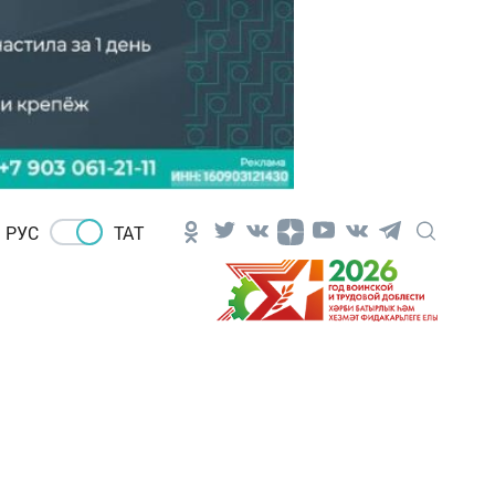
РУС
ТАТ