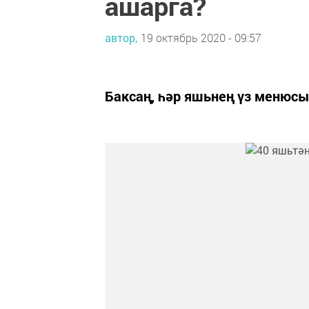
ашарга?
автор,
19 октябрь 2020 - 09:57
Баксаң, һәр яшьнең үз менюсы