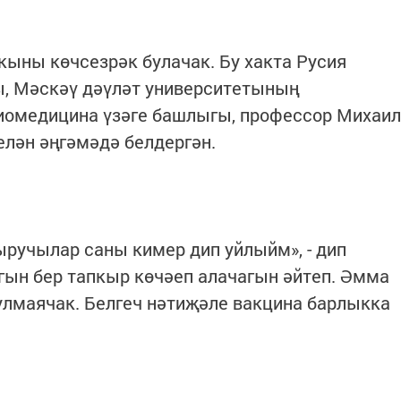
ыны көчсезрәк булачак. Бу хакта Русия
, Мәскәү дәүләт университетының
иомедицина үзәге башлыгы, профессор Михаил
елән әңгәмәдә белдергән.
ручылар саны кимер дип уйлыйм», - дип
тагын бер тапкыр көчәеп алачагын әйтеп. Әмма
булмаячак. Белгеч нәтиҗәле вакцина барлыкка