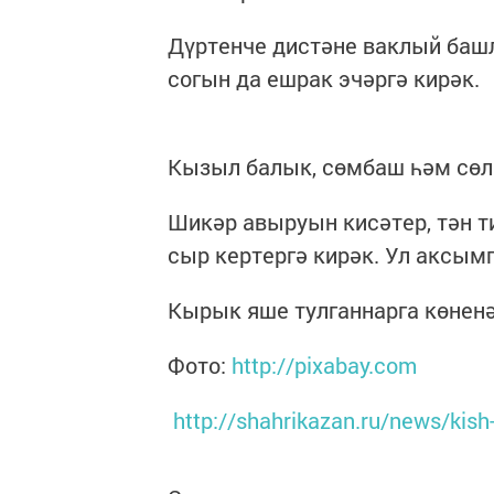
Дүртенче дистәне ваклый башл
согын да ешрак эчәргә кирәк.
Кызыл балык, сөмбаш һәм сөл
Шикәр авыруын кисәтер, тән 
сыр кертергә кирәк. Ул аксымг
Кырык яше тулганнарга көненә
Фото:
http://pixabay.com
http://shahrikazan.ru/news/kish