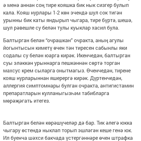
ә менә аннан соң тире кояшка бик нык сизгер булып
кала. Кояш нурлары 1-2 көн эчендә шул сок тигән
урынны бик каты яндырып чыгара, тире бүртә, шешә,
шул рәвешле су белән тулы куыклар хасил була.
Балтырган белән “очрашкан” очракта, аның агулы
йогынтысын киметү өчен тән тиресен сабынлы яки
содалы су белән юарга кирәк. Икенчедән, балтырган
суы эләккән урыннарга пешкәннән сөртә торган
махсус крем сыларга онытмагыз. Өченчедән, тирене
кояш нурларыннан яшерергә кирәк. Дүртенчедән,
аллергия симптомнары булган очракта, антигистамин
препаратларын кулланыгызһәм табибларга
мөрәҗәгать итегез.
Балтырган белән көрәшүчеләр дә бар. Тик әлегә юкка
чыгару өстендә ныклап торып эшләгән кеше генә юк.
Ил буенча шәхси бакчада үстергәннәре өчен штрафка