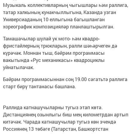
Музыкаль коллективларның чыгышлары һәм раллига,
татар халкының кунакчыллыгына, Казанда узган
Универсиаданың 10 еллыгына багышланган
хореографик композицияләр планлаштырылган.
Тамашачылар шулай ук мото- һәм квадро-
фристайлерның трюкларын, ралли шәһәрчеген дә
күрәчәк. Моннан тыш, бәйрәм программасы
вакытында «Рус механикасы» квадроциклы
уйнатылачак.
Бәйрәм программасыннан соң 19.00 сәгатьтә раллига
старт бирү тантанасы башлана.
Раллида катнашучыларны тугыз этап көтә.
Дистанциянең озынлыгы биш мең километрдан артып
китәчәк. Чарада катнашучылар тугыз көн эчендә
Россиянең 13 төбәге (Татарстан, Башкортстан