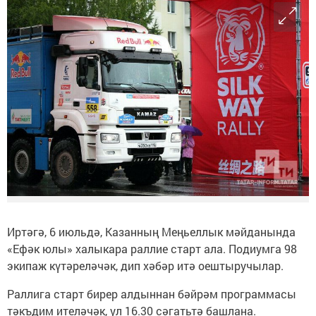
Иртәгә, 6 июльдә, Казанның Меңьеллык мәйданында
«Ефәк юлы» халыкара раллие старт ала. Подиумга 98
экипаж күтәреләчәк, дип хәбәр итә оештыручылар.
Раллига старт бирер алдыннан бәйрәм программасы
тәкъдим ителәчәк, ул 16.30 сәгатьтә башлана.