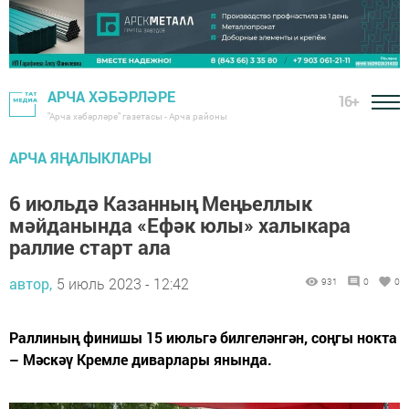
АРЧА ХӘБӘРЛӘРЕ
16+
"Арча хәбәрләре" газетасы - Арча районы
АРЧА ЯҢАЛЫКЛАРЫ
6 июльдә Казанның Меңьеллык
мәйданында «Ефәк юлы» халыкара
раллие старт ала
автор,
5 июль 2023 - 12:42
931
0
0
Раллиның финишы 15 июльгә билгеләнгән, соңгы нокта
– Мәскәү Кремле диварлары янында.