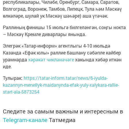
республикалары, Чиләбе, Оренбург, Самара, Саратов,
Волгоград, Воронеж, Тамбов, Липецк, Тула һәм Мәскәү
өлкәләре, шулай ук Мәскәү шәһәре) аша үтәчәк.
Раллиның финишы 15 июльгә билгеләнгән, соңгы нокта
– Мәскәү Кремле диварлары янында.
Элегрәк «Татар-информ» агентлыгы 4-10 июльдә
Казанда «Ефәк юлы» раллие башлану сәбәпле кайбер
урамнарда
хәрәкәт чикләнәчәге
хакында хәбәр иткән
иде.
Тулырак:
https://tatar-inform.tatar/news/6-iyulda-
kazannyn-menellyk-maidanynda-efak-yuly-xalykara-rallie-
start-ala-5873254
Следите за самым важным и интересным в
Telegram-канале
Татмедиа