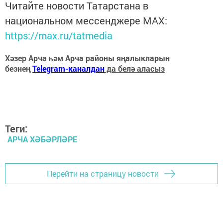
Читайте новости Татарстана в
национальном мессенджере MАХ:
https://max.ru/tatmedia
Хәзер Арча һәм Арча районы яңалыкларын
безнең
Telegram-каналдан
да белә аласыз
Теги:
АРЧА ХӘБӘРЛӘРЕ
Перейти на страницу новости