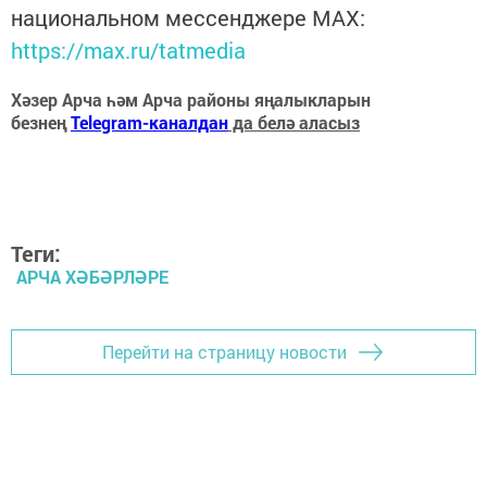
национальном мессенджере MАХ:
https://max.ru/tatmedia
Хәзер Арча һәм Арча районы яңалыкларын
безнең
Telegram-каналдан
да белә аласыз
Теги:
АРЧА ХӘБӘРЛӘРЕ
Перейти на страницу новости