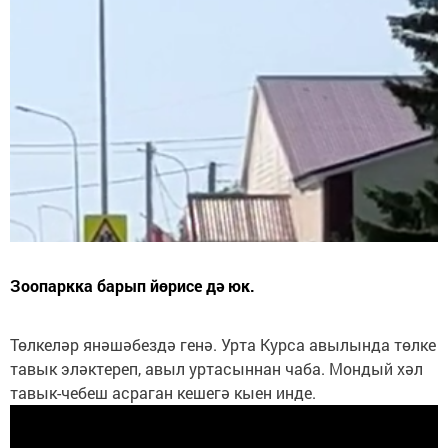
Зоопаркка барып йөрисе дә юк.
Төлкеләр янәшәбездә генә. Урта Курса авылында төлке
тавык эләктереп, авыл уртасыннан чаба. Мондый хәл
тавык-чебеш асраган кешегә кыен инде.