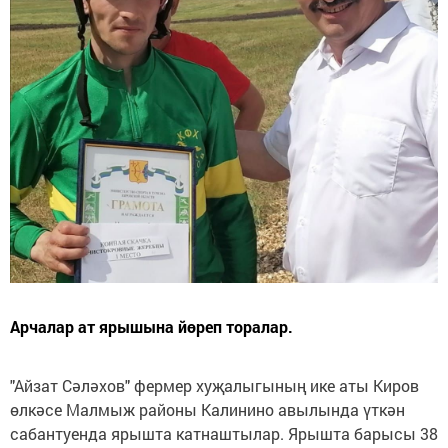
Арчалар ат ярышына йөреп торалар.
"Айзат Сәләхов" фермер хуҗалыгының ике аты Киров
өлкәсе Малмыж районы Калинино авылында үткән
сабантуенда ярышта катнаштылар. Ярышта барысы 38