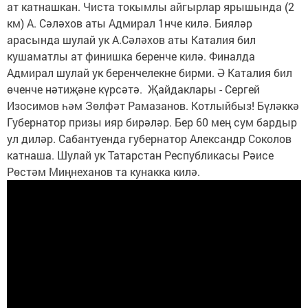
ат катнашкан. Чиста токымлы айгырлар ярышында (2
км) А. Сәләхов аты Адмирал 1нче килә. Бияләр
арасында шулай ук А.Сәләхов аты Каталия бил
кушаматлы ат финишка беренче килә. Финалда
Адмирал шулай ук беренчелекне бирми. Ә Каталия бил
өченче нәтиҗәне күрсәтә. Җайдаклары - Сергей
Изосимов һәм Зөлфәт Рамазанов. Котлыйбыз! Бүләккә
Губернатор призы ияр бирәләр. Бер 60 мең сум бардыр
ул диләр. Сабантуенда губернатор Александр Соколов
катнаша. Шулай ук Татарстан Республикасы Рәисе
Рөстәм Миңнеханов та кунакка килә.