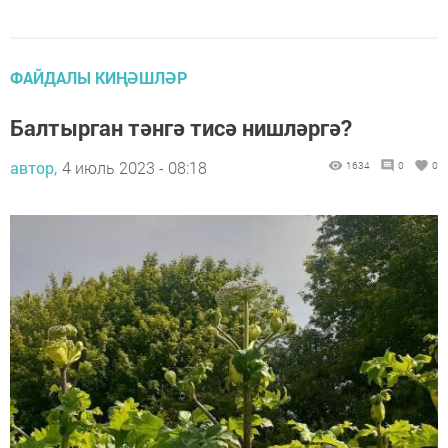
ФАЙДАЛЫ КИҢӘШЛӘР
Балтырган тәнгә тисә нишләргә?
автор,
4 июль 2023 - 08:18
1634
0
0