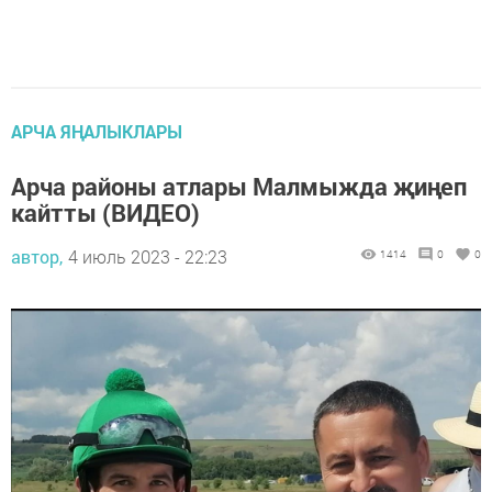
АРЧА ЯҢАЛЫКЛАРЫ
Арча районы атлары Малмыжда җиңеп
кайтты (ВИДЕО)
автор,
4 июль 2023 - 22:23
1414
0
0