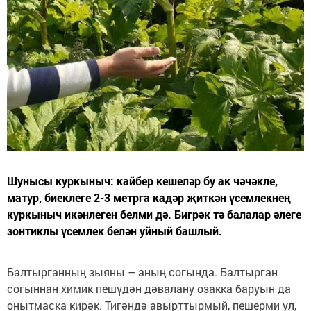
Шунысы куркыныч: кайбер кешеләр бу ак чәчәкле,
матур, биеклеге 2-3 метрга кадәр җиткән үсемлекнең
куркыныч икәнлеген белми дә. Бигрәк тә балалар әлеге
зонтиклы үсемлек белән уйный башлый.
Балтырганның зыяны – аның согында. Балтырган
согыннан химик пешүдән дәвалану озакка баруын да
онытмаска кирәк. Тигәндә авырттырмый, пешерми ул,