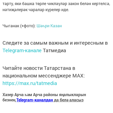
тарту, яки башка төрле чикләүләр закон белән кертелсә,
нәтиҗәлерәк чаралар күрелер иде.
Чыганак (+фото):
Шәһри Казан
Следите за самым важным и интересным в
Telegram-канале
Татмедиа
Читайте новости Татарстана в
национальном мессенджере MАХ:
https://max.ru/tatmedia
Хәзер Арча һәм Арча районы яңалыкларын
безнең
Telegram-каналдан
да белә аласыз