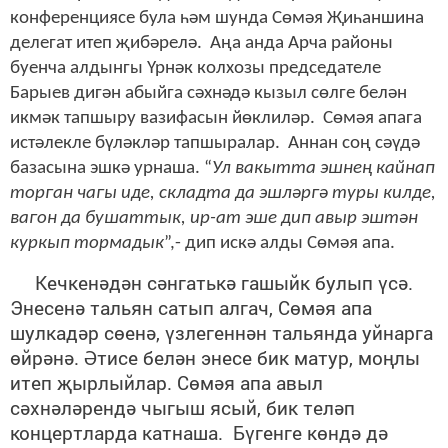
конференциясе була һәм шунда Сөмәя Җиһаншина
делегат итеп җибәрелә. Аңа анда Арча районы
буенча алдынгы Үрнәк колхозы председателе
Барыев дигән абыйга сәхнәдә кызыл сөлге белән
икмәк тапшыру вазифасын йөклиләр. Сөмәя апага
истәлекле бүләкләр тапшыралар. Аннан соң сәүдә
базасына эшкә урнаша. “
Ул вакытта эшнең кайнап
торган чагы иде, складта да эшләргә туры килде,
вагон да бушаттык, ир-ат эше дип авыр эштән
куркып тормадык
”,- дип искә алды Сөмәя апа.
Кечкенәдән сәнгатькә гашыйк булып үсә.
Энесенә тальян сатып алгач, Сөмәя апа
шулкадәр сөенә, үзлегеннән тальянда уйнарга
өйрәнә. Әтисе белән энесе бик матур, моңлы
итеп җырлыйлар. Сөмәя апа авыл
сәхнәләрендә чыгыш ясый, бик теләп
концертларда катнаша. Бүгенге көндә дә