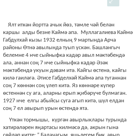
Ялт иткән йортта ачык йөз, тәмле чәй белән
каршы алды безне Каймә апа. Муллагалиева Каймә
Габдулхай кызы 1932 елның 9 мартында Арча
районы Өтнә авылында туып үскән. Башлангыч
белемне 4 нче сыйныфка кадәр авыл мәктәбендә
ала, аннан соң 7 нче сыйныфка кадәр Әзәк
мәктәбендә укуын дәвам итә. Кайгы өстенә, кайгы
килә гаиләгә. Әтисе Габделхәй Каймә апа туганнан
соң 7 көннән соң үлеп китә. Яз көннәре күпер
өстеннән су ага, аларны ерып җибәрүче булмаган.
1927 нче елгы абыйсы суга агып китә, шул елдан
соң 7 ел авырып урын өстендә ята.
Үткән тормышы, күргән авырлыклары турында
хатирәләрен яңартасы килмәсә дә, акрын гына
сөйләп китте: “ Балачагым, яшьлегем бик авыр