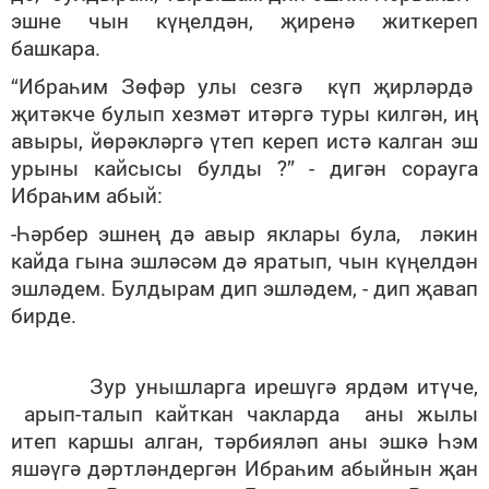
эшне чын күңелдән, җиренә житкереп
башкара.
“Ибраһим Зөфәр улы сезгә күп җирләрдә
җитәкче булып хезмәт итәргә туры килгән, иң
авыры, йөрәкләргә үтеп кереп истә калган эш
урыны кайсысы булды ?” - дигән сорауга
Ибраһим абый:
-Һәрбер эшнең дә авыр яклары була, ләкин
кайда гына эшләсәм дә яратып, чын күңелдән
эшләдем. Булдырам дип эшләдем, - дип җавап
бирде.
Зур унышларга ирешүгә ярдәм итүче,
арып-талып кайткан чакларда аны жылы
итеп каршы алган, тәрбияләп аны эшкә Һэм
яшәүгә дәртләндергән Ибраһим абыйнын җан