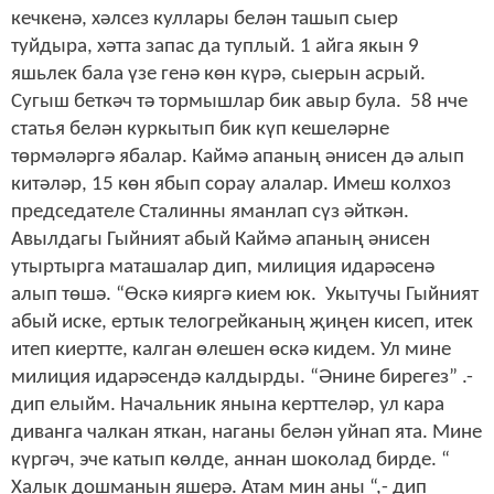
кечкенә, хәлсез куллары белән ташып сыер
туйдыра, хәтта запас да туплый. 1 айга якын 9
яшьлек бала үзе генә көн күрә, сыерын асрый.
Сугыш беткәч тә тормышлар бик авыр була. 58 нче
статья белән куркытып бик күп кешеләрне
төрмәләргә ябалар. Каймә апаның әнисен дә алып
китәләр, 15 көн ябып сорау алалар. Имеш колхоз
председателе Сталинны яманлап сүз әйткән.
Авылдагы Гыйният абый Каймә апаның әнисен
утыртырга маташалар дип, милиция идарәсенә
алып төшә. “Өскә кияргә кием юк. Укытучы Гыйният
абый иске, ертык телогрейканың җиңен кисеп, итек
итеп киертте, калган өлешен өскә кидем. Ул мине
милиция идарәсендә калдырды. “Әнине бирегез” .-
дип елыйм. Начальник янына керттеләр, ул кара
диванга чалкан яткан, наганы белән уйнап ята. Мине
күргәч, эче катып көлде, аннан шоколад бирде. “
Халык дошманын яшерә. Атам мин аны “,- дип