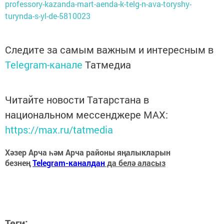
professory-kazanda-mart-aenda-k-telg-n-ava-toryshy-
turynda-s-yl-de-5810023
Следите за самым важным и интересным в
Telegram-канале
Татмедиа
Читайте новости Татарстана в
национальном мессенджере MАХ:
https://max.ru/tatmedia
Хәзер Арча һәм Арча районы яңалыкларын
безнең
Telegram-каналдан
да белә аласыз
Теги: