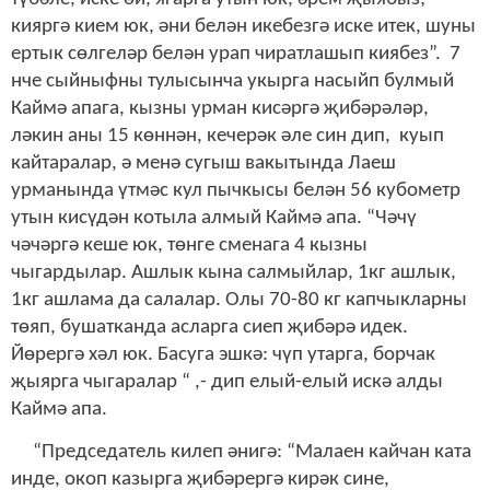
кияргә кием юк, әни белән икебезгә иске итек, шуны
ертык сөлгеләр белән урап чиратлашып киябез”. 7
нче сыйныфны тулысынча укырга насыйп булмый
Каймә апага, кызны урман кисәргә җибәрәләр,
ләкин аны 15 көннән, кечерәк әле син дип, куып
кайтаралар, ә менә сугыш вакытында Лаеш
урманында үтмәс кул пычкысы белән 56 кубометр
утын кисүдән котыла алмый Каймә апа. “Чәчү
чәчәргә кеше юк, төнге сменага 4 кызны
чыгардылар. Ашлык кына салмыйлар, 1кг ашлык,
1кг ашлама да салалар. Олы 70-
80 кг
капчыкларны
төяп, бушатканда асларга сиеп җибәрә идек.
Йөрергә хәл юк. Басуга эшкә: чүп утарга, борчак
җыярга чыгаралар “ ,- дип елый-елый искә алды
Каймә апа.
“Председатель килеп әнигә: “Малаен кайчан ката
инде, окоп казырга җибәрергә кирәк сине,