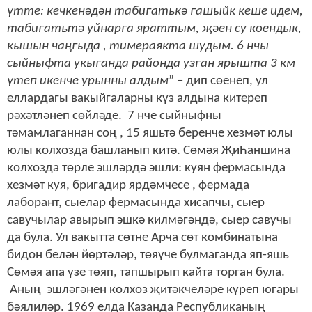
үтте: кечкенәдән табигатькә гашыйк кеше идем,
табигатьтә уйнарга яраттым, җәен су коендык,
кышын чаңгыда , тимераякта шудым. 6 нчы
сыйныфта укыганда районда узган ярышта 3 км
үтеп икенче урынны алдым
” – дип сөенеп, ул
еллардагы вакыйгаларны күз алдына китереп
рәхәтләнеп сөйләде. 7 нче сыйныфны
тәмамлаганнан соң , 15 яшьтә беренче хезмәт юлы
юлы колхозда башланып китә. Сөмәя ҖиҺаншина
колхозда төрле эшләрдә эшли: куян фермасында
хезмәт куя, бригадир ярдәмчесе , фермада
лаборант, сыелар фермасында хисапчы, сыер
савучылар авырып эшкә килмәгәндә, сыер савучы
да була. Ул вакытта сөтне Арча сөт комбинатына
бидон белән йөртәләр, төяүче булмаганда яп-яшь
Сөмәя апа үзе төяп, тапшырып кайта торган була.
Аның эшләгәнен колхоз җитәкчеләре күреп югары
бәялиләр. 1969 елда Казанда Республиканың