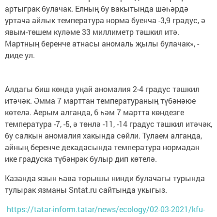
артыграк булачак. Елның бу вакытында шәһәрдә
уртача айлык температура норма буенча -3,9 градус, ә
явым-төшем күләме 33 миллиметр тәшкил итә.
Мартның беренче атнасы аномаль җылы булачак», -
диде ул.
Алдагы биш көндә уңай аномалия 2-4 градус тәшкил
итәчәк. Әмма 7 марттан температураның түбәнәюе
көтелә. Аерым алганда, 6 һәм 7 мартта көндезге
температура -7, -5, ә төнлә -11, -14 градус тәшкил итәчәк,
бу салкын аномалия хакында сөйли. Тулаем алганда,
айның беренче декадасында температура нормадан
ике градуска түбәнрәк булыр дип көтелә.
Казанда язын һава торышы нинди булачагы турында
тулырак язманы Sntat.ru сайтында укыгыз.
https://tatar-inform.tatar/news/ecology/02-03-2021/kfu-