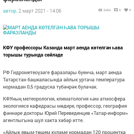
автор,
2 март 2021 - 14:06
2434
0
0
КФУ профессоры Казанда март аенда көтелгән һава
торышы турында сөйләде
РФ Гидрометеоүзәге фаразлары буенча, март аенда
Татарстан башкаласында айлык уртача температура
нормадан 0,5 градуска түбәнрәк булачак.
КФУның метеорология, климатология һәм атмосфера
экологиясе кафедрасы мөдире, профессор, география
фәннәре докторы Юрий Переведенцев «Татар-информ»
агентлыгына шул хакта хәбәр итте.
«Айлык явым-төшем күләме нормадан 120 процентка