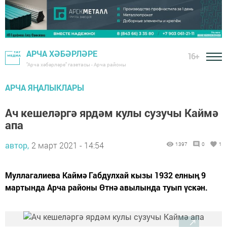
АРЧА ХӘБӘРЛӘРЕ
16+
"Арча хәбәрләре" газетасы - Арча районы
АРЧА ЯҢАЛЫКЛАРЫ
Ач кешеләргә ярдәм кулы сузучы Каймә
апа
автор,
2 март 2021 - 14:54
1397
0
1
Муллагалиева Каймә Габдулхай кызы 1932 елның 9
мартында Арча районы Өтнә авылында туып үскән.