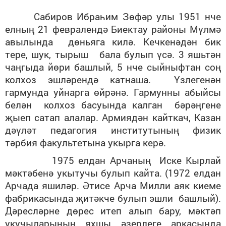
Сабиров Ибраһим Зөфәр улы 1951 нче
елның 21 февралендә Биектау районы Мүлмә
авылында дөньяга килә. Кечкенәдән бик
тере, шук, тырыш бала булып үсә. 3 яшьтән
чаңгыда йөри башлый, 5 нче сыйныфтан соң
колхоз эшләрендә катнаша. Үзлегенән
гармунда уйнарга өйрәнә. Гармунны абыйсы
белән колхоз басуында калган бәрәңгене
җыеп сатап алалар. Армиядән кайткач, Казан
дәүләт педагогия институтының физик
тәрбия факультетына укырга керә.
1975 елдан Арчаның Иске Кырлай
мәктәбенә укытучы булып кайта. (1972 елдан
Арчада яшиләр. Әтисе Арча Милли аяк киеме
фабрикасында җитәкче булып эшли башлый).
Дәресләрне дөрес итеп алып бару, мәктәп
укучыларының яхшы әзерлеге аркасында