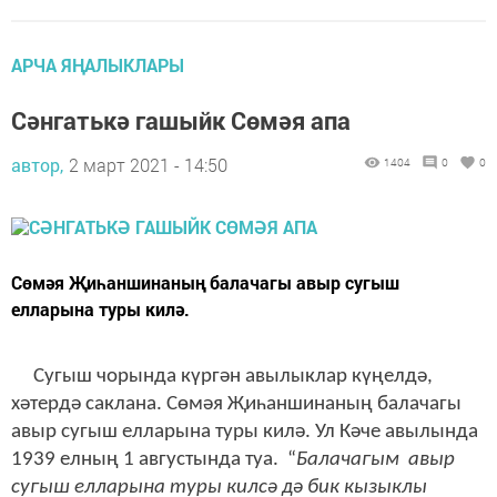
АРЧА ЯҢАЛЫКЛАРЫ
Сәнгатькә гашыйк Сөмәя апа
автор,
2 март 2021 - 14:50
1404
0
0
Сөмәя Җиһаншинаның балачагы авыр сугыш
елларына туры килә.
Сугыш чорында күргән авылыклар күңелдә,
хәтердә саклана. Сөмәя Җиһаншинаның балачагы
авыр сугыш елларына туры килә. Ул Кәче авылында
1939 елның 1 августында туа. “
Балачагым авыр
сугыш елларына туры килсә дә бик кызыклы