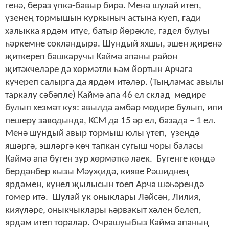
генә, бераз үпкә-бавыр бирә. Менә шулай итеп,
үзенең тормышын куркыныч астына куеп, гади
халыкка ярдәм итүе, батыр йөрәкле, гадел булуы
һәркемне сокландыра. Шундый яхшы, эшен җиренә
җиткереп башкаручы Каймә апаны район
җитәкчеләре дә хөрмәтли һәм йортын Арчага
күчереп салырга да ярдәм итәләр. (Тыңламас авылы
таркалу сәбәпле) Каймә апа 46 ел склад мөдире
булып хезмәт куя: авылда амбар мөдире булып, ипи
пешерү заводында, КСМ да 15 әр ел, базада – 1 ел.
Менә шундый авыр тормыш юлы үтеп, үзендә
яшәргә, эшләргә көч тапкан сугыш чоры баласы
Каймә апа бүген зур хөрмәткә лаек. Бүгенге көндә
бердәнбер кызы Мәүҗидә, кияве Рәшиднең
ярдәмен, күнел җылысын тоеп Арча шәһәрендә
гомер итә. Шулай ук оныклары Ләйсән, Лилия,
кияүләре, оныкчыклары һәрвакыт хәлен белеп,
ярдәм итеп торалар. Очрашуыбыз Каймә апаның