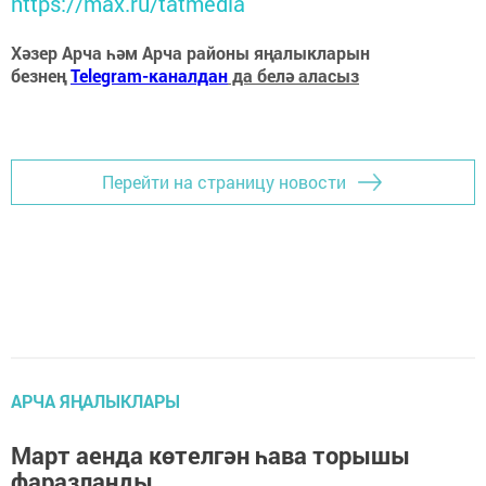
https://max.ru/tatmedia
Хәзер Арча һәм Арча районы яңалыкларын
безнең
Telegram-каналдан
да белә аласыз
Перейти на страницу новости
АРЧА ЯҢАЛЫКЛАРЫ
Март аенда көтелгән һава торышы
фаразланды