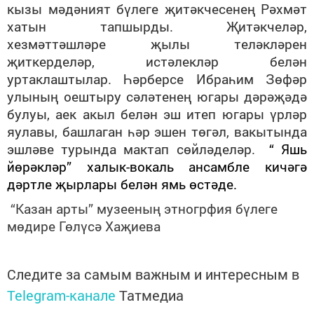
кызы мәдәният бүлеге җитәкчесенең Рәхмәт
хатын тапшырды. Җитәкчеләр,
хезмәттәшләре җылы теләкләрен
җиткерделәр, истәлекләр белән
уртаклаштылар. Һәрберсе Ибраһим Зөфәр
улының оештыру сәләтенең югары дәрәҗәдә
булуы, аек акыл белән эш итеп югары үрләр
яулавы, башлаган һәр эшен төгәл, вакытында
эшләве турында мактап сөйләделәр.
“ Яшь
йөрәкләр” халык-вокаль ансамбле кичәгә
дәртле җырлары белән ямь өстәде.
“Казан арты” музееның этногрфия бүлеге
мөдире Гөлүсә Хаҗиева
Следите за самым важным и интересным в
Telegram-канале
Татмедиа