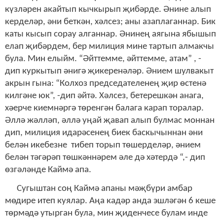
күзләрен акайтып кычкырып җибәрде. Әнине алып
керделәр, әни беткән, хәлсез; аны азаплаганнар. Бик
каты кысып сорау алганнар. Әнинең аягына ябышып
елап җибәрдем, бер милиция мине тартып алмакчы
була. Мин елыйм. “Әйттемме, әйттемме, атам” , -
дип куркытып әнигә җикеренәләр. Әнием шулвакыт
акрын гына: “Колхоз председателенең җир өстенә
килгәне юк”, -дип әйтә. Хәлсез, бетерешкән анага,
хәерче киемнәргә төренгән балага карап торалар.
Әллә жәлләп, әллә уңай җавап алып булмас моннан
дип, милиция идарәсенең биек баскычыннан әни
белән икебезне тибеп торып төшерделәр, әнием
белән тәгәрәп төшкәннәрем әле дә хәтердә “,- дип
өзгәләнде Каймә апа.
Сугыштан соң Каймә апаны мәҗбүри амбар
мөдире итеп куялар. Аңа кадәр анда эшләгән 6 кеше
төрмәдә утырган була, мин җиденчесе булам инде