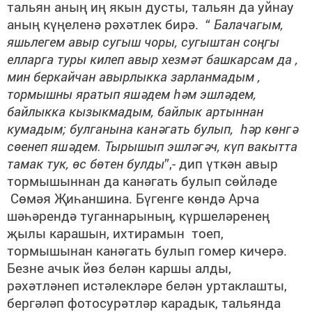
тальян аның иң якын дусты, тальян да уйнау
аның күңеленә рәхәтлек бирә. “
Балачагым,
яшьлегем авыр сугыш чоры, сугыштан соңгы
елларга туры килеп авыр хезмәт башкарсам да ,
мин беркайчан авырлыкка зарланмадым ,
тормышны яратып яшәдем һәм эшләдем,
байлыкка кызыкмадым, байлык артыннан
кумадым; булганына канәгать булып, һәр көнгә
сөенеп яшәдем. Тырышып эшләгәч, күп вакытта
тамак тук, өс бөтен булды
”,- дип үткән авыр
тормышыннан да канәгать булып сөйләде
Сөмәя Җиһаншина. Бүгенге көндә Арча
шәһәрендә туганнарының, күршеләренең
җылы карашын, ихтирамын тоеп,
тормышынан канәгать булып гомер кичерә.
Безне ачык йөз белән каршы алды,
рәхәтләнеп истәлекләре белән уртаклашты,
бергәләп фотосурәтләр карадык, тальянда