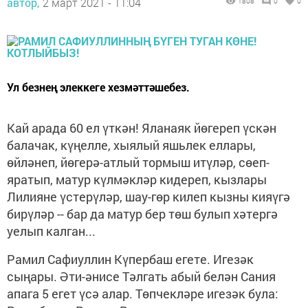
автор,
2 март 2021 - 11:04
1808
0
0
Ул безнең элеккеге хезмәттәшебез.
Кай арада 60 ел үткән! Яланаяк йөгереп үскән
балачак, күңелле, хыялый яшьлек еллары,
өйләнеп, йөгерә-атлый тормыш итүләр, сөеп-
яратып, матур күлмәкләр кидереп, кызлары
Лилияне үстерүләр, шау-гөр килеп кызны кияүгә
бирүләр -- бар да матур бер төш булып хәтергә
уелып калган...
Рамил Сафиуллин Күпербаш егете. Игезәк
сыңары. Әти-әнисе Тәлгать абый белән Сания
апага 5 егет үсә алар. Төпчекләре игезәк була: