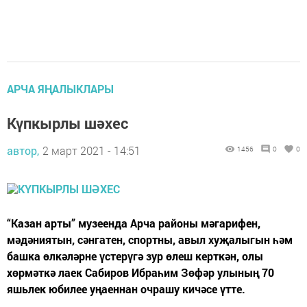
АРЧА ЯҢАЛЫКЛАРЫ
Күпкырлы шәхес
автор,
2 март 2021 - 14:51
1456
0
0
“Казан арты” музеенда Арча районы мәгарифен,
мәдәниятын, сәнгатен, спортны, авыл хуҗалыгын һәм
башка өлкәләрне үстерүгә зур өлеш керткән, олы
хөрмәткә лаек Сабиров Ибраһим Зөфәр улының 70
яшьлек юбилее уңаеннан очрашу кичәсе үтте.