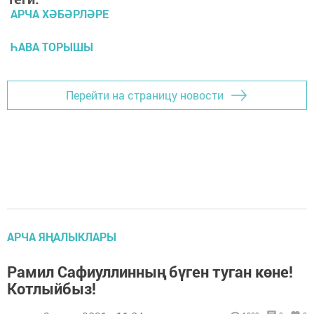
АРЧА ХӘБӘРЛӘРЕ
ҺАВА ТОРЫШЫ
Перейти на страницу новости
АРЧА ЯҢАЛЫКЛАРЫ
Рамил Сафиуллинның бүген туган көне!
Котлыйбыз!