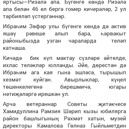
яртысы—Ризәлә апа. Бүгенге көндә Ризәлә
апа белән 46 ел бергә гомер кичерәләр, 2 ул
тәрбияләп үстергәннәр.
Ибраһим Зөфәр улы бүгенге көндә дә актив
яшәү рәвеше алып бара, һәрвакыт
районыбызда узган чараларда теләп
катнаша.
Кичәдә бик күп мактау сүзләре әйтелде,
ихлас теләкләр юлланды. Әйе, дөрестән дә
Ибраһим ага кая гына эшләсә, тырышып
хезмәт куйган. Авырлыклар, күңел
төшенкелегенә бирешмичә, югары
нәтиҗәләргә ирешкән ул.
Арча ветераннар Советы җитәкчесе
Хамидуллина Рамзия Шәрип кызы юбилярга
район башлыгының Рәхмәт хатын, музей
директоры Камалова Гөлназ Гыйльметдин