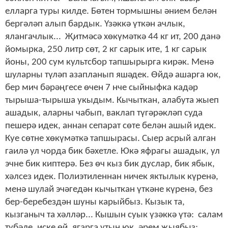
елларга туры килде. Бөтен тормышны әнием белән
бергәләп алып бардык. Үзәккә үткән ачлык,
ялангачлык... Җитмәсә хөкүмәткә
44 кг
ит, 200 данә
йомырка,
250 литр
сөт,
2 кг
сарык ите,
1 кг
сарык
йоны, 200 сум культсбор тапшырырга кирәк. Менә
шуларны түләп азапланып яшәдек. Өйдә ашарга юк,
бер мич бәрәңгесе өчен 7 нче сыйныфка кадәр
тырыша-тырыша укыдым. Кычыткан, алабута жыеп
ашадык, аларны чабып, ваклап түгәрәкләп суда
пешерә идек, аннан сепарат сөте белән ашый идек.
Куе сөтне хөкүмәткә тапшырасы. Сыер асрый алган
гаилә ул чорда бик бәхетле. Юкә яфрагы ашадык, ул
эчне бик киптерә. Без өч кыз бик дуслар, бик ябык,
хәлсез идек. Полиэтиленнан ничек яктылык күренә,
менә шулай эчәгедән кычыткан үткәне күренә, без
бер-беребездән шуны карыйбыз. Кызык та,
кызганыч та хәлләр... Кышын суык үзәккә үтә: салам
түбәле, иске өй, ягарга утын юк, әрем җыябыз;