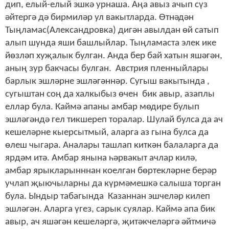
дип, елый-елый эшкә урнаша. Аңа авыз ачып сүз
әйтергә дә бирмиләр ул вакытларда. Өтнәдән
Тыңламас(Александровка) дигән авылдан өй сатып
алып шунда яши башлыйлар. Тыңламаста элек ике
йөзләп хуҗалык булган. Анда бер бай хатын яшәгән,
аның зур бакчасы булган. Австрия пленныйлары
барлык эшләрне эшләгәннәр. Сугыш вакытында ,
сугыштан соң да халкыбыз өчен бик авыр, азаплы
еллар була. Каймә апаны амбар мөдире булып
эшләгәндә гел тикшереп торалар. Шулай булса да ач
кешеләрне кыерсытмый, аларга аз гына булса да
өлеш чыгара. Аналары ташлап киткән балаларга да
ярдәм итә. Амбар янына һәрвакыт ачлар килә,
амбар ярыкларынннан коелган бөртекләрне берәр
учлап җыючыларны да күрмәмешкә салыша торган
була. Ындыр табагында Казаннан эшчеләр килеп
эшләгән. Аларга үгез, сарык суялар. Каймә апа бик
авыр, ач яшәгән кешеләргә, җитәкчеләргә әйтмичә