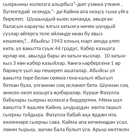
сыерынны колхозга алырбыз”-дип үзәккә үткәне ,
бүгенгедәй исемдә,”- ди Каймә апа моңсу гына уйга
бирелеп. Шушындый кыен заманда, авырган
баласын караучы ялгыз хатынга ничек шундый
сүзләр әйтергә теле әйләнде икән бу явыз
кешенең?.. Абыйсы 1943 елның март аенда үлеп
китә, ул вакытта суык 44 градус. Кабер казырга
ирләр юк, авылда бары ач хатын-кызлар. 10 хатын-
кыз 3 көн кабер казыйлар. Көнгә һәрберсенә 1 әр
бәрәңге уып аш пешереп ашаталар. Абыйсы ул
вакытта тире белән сөяккә генә калып ябыгып
беткән була, үлгәннән соң исләнеп бетә. Шуннан соң
әнисен окоп казырга җибәрәләр. Күрше Фазулла
бабалары сыерны колхозга бирдертми. Менә шул
вакытта 9 яшьлек Каймә, ындырдан көлтә ташып
сыерны туйдыра. Фазулла бабай аңа ярдәм итә,
киленнәре сыерны сава. Кайма апа кечкенәдән усал,
ләкин тырыш, эшчән бала булып үсә. Арыш көлтәсен