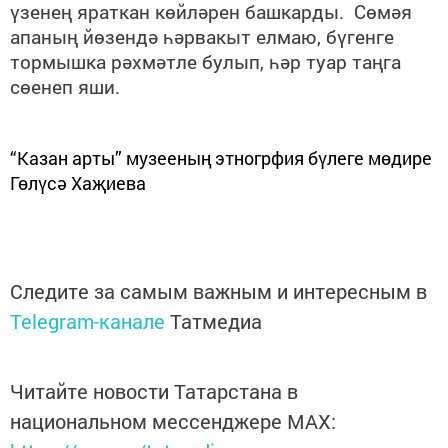
үзенең яраткан көйләрен башкарды. Сөмәя
апаның йөзендә һәрвакыт елмаю, бүгенге
тормышка рәхмәтле булып, һәр туар таңга
сөенеп яши.
“Казан арты” музееның этногрфия бүлеге мөдире
Гөлүсә Хаҗиева
Следите за самым важным и интересным в
Telegram-канале
Татмедиа
Читайте новости Татарстана в
национальном мессенджере MАХ: