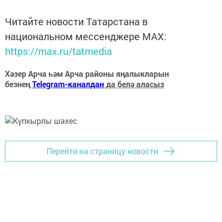
Читайте новости Татарстана в
национальном мессенджере MАХ:
https://max.ru/tatmedia
Хәзер Арча һәм Арча районы яңалыкларын
безнең
Telegram-каналдан
да белә аласыз
Перейти на страницу новости