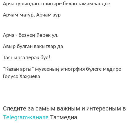
Арча турындагы шигыре белән тәмамланды:
Арчам матур, Арчам зур
Арча - безнең йөрәк ул.
Авыр булган вакытлар да
Таянырга терәк бул!
“Казан арты” музееның этногрфия бүлеге мөдире
Гөлүсә Хаҗиева
Следите за самым важным и интересным в
Telegram-канале
Татмедиа