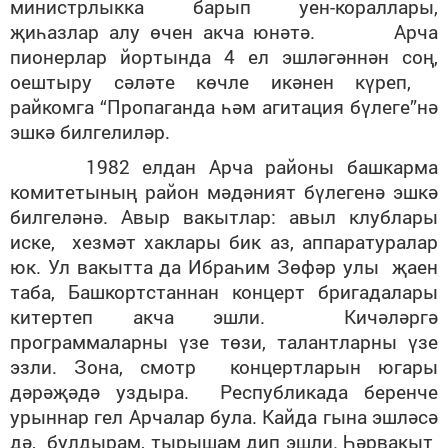
министрлыкка барып уен-кораллары,
җиһазлар алу өчен акча юнәтә. Арча
пионерлар йортында 4 ел эшләгәннән соң,
оештыру сәләте көчле икәнен күреп,
райкомга “Пропаганда һәм агитация бүлеге”нә
эшкә билгелиләр.
1982 елдан Арча районы башкарма
комитетының район мәдәният бүлегенә эшкә
билгеләнә. Авыр вакытлар: авыл клублары
иске, хезмәт хаклары бик аз, аппаратуралар
юк. Ул вакытта да Ибраһим Зөфәр улы җаен
таба, Башкортстаннан концерт бригадалары
китертеп акча эшли. Кичәләргә
программаларны үзе төзи, талантларны үзе
эзли. Зона, смотр концертларын югары
дәрәҗәдә уздыра. Республикада беренче
урыннар гел Арчалар була. Кайда гына эшләсә
дә, булдырам, тырышам дип эшли. Һәрвакыт