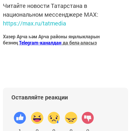
Читайте новости Татарстана в
национальном мессенджере MАХ:
https://max.ru/tatmedia
Хәзер Арча һәм Арча районы яңалыкларын
безнең
Telegram-каналдан
да белә аласыз
Оставляйте реакции
1
0
0
0
0