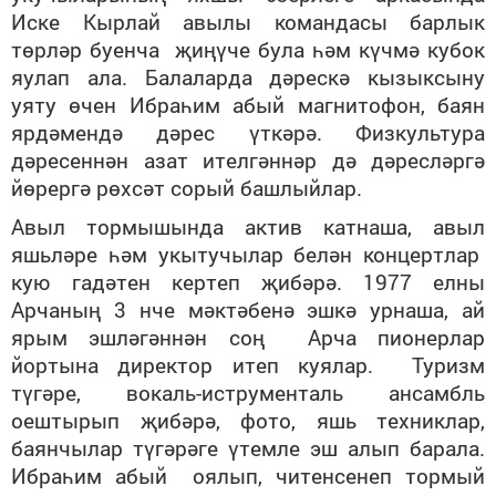
Иске Кырлай авылы командасы барлык
төрләр буенча җиңүче була һәм күчмә кубок
яулап ала. Балаларда дәрескә кызыксыну
уяту өчен Ибраһим абый магнитофон, баян
ярдәмендә дәрес үткәрә. Физкультура
дәресеннән азат ителгәннәр дә дәресләргә
йөрергә рөхсәт сорый башлыйлар.
Авыл тормышында актив катнаша, авыл
яшьләре һәм укытучылар белән концертлар
кую гадәтен кертеп җибәрә. 1977 елны
Арчаның 3 нче мәктәбенә эшкә урнаша, ай
ярым эшләгәннән соң Арча пионерлар
йортына директор итеп куялар. Туризм
түгәре, вокаль-иструменталь ансамбль
оештырып җибәрә, фото, яшь техниклар,
баянчылар түгәрәге үтемле эш алып барала.
Ибраһим абый оялып, читенсенеп тормый