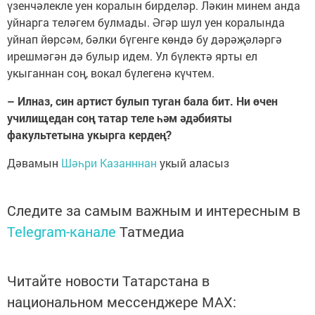
үзенчәлекле уен коралын бирделәр. Ләкин минем анда
уйнарга теләгем булмады. Әгәр шул уен коралында
уйнап йөрсәм, бәлки бүгенге көндә бу дәрәҗәләргә
ирешмәгән дә булыр идем. Ул бүлектә ярты ел
укыганнан соң, вокал бүлегенә күчтем.
– Илназ, син артист булып туган бала бит. Ни өчен
училищедан соң татар теле һәм әдәбияты
факультетына укырга кердең?
Дәвамын
Шәһри Казанннан
укый аласыз
Следите за самым важным и интересным в
Telegram-канале
Татмедиа
Читайте новости Татарстана в
национальном мессенджере MАХ: