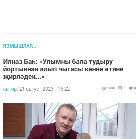
ЯЗМЫШЛАР...
Илназ Баһ: «Улымны бала тудыру
йортыннан алып чыгасы көнне әтине
җирләдек...»
автор,
21 август 2023 - 16:22
2690
0
0