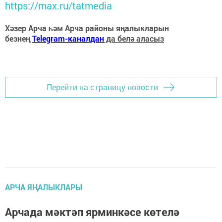
https://max.ru/tatmedia
Хәзер Арча һәм Арча районы яңалыкларын
безнең
Telegram-каналдан
да белә аласыз
Перейти на страницу новости
АРЧА ЯҢАЛЫКЛАРЫ
Арчада мәктәп ярминкәсе көтелә