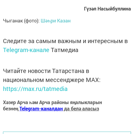
Гүзәл Насыйбуллина
Чыганак (фото):
Шәһри Казан
Следите за самым важным и интересным в
Telegram-канале
Татмедиа
Читайте новости Татарстана в
национальном мессенджере MАХ:
https://max.ru/tatmedia
Хәзер Арча һәм Арча районы яңалыкларын
безнең
Telegram-каналдан
да белә аласыз