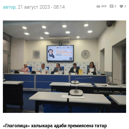
автор,
21 август 2023 - 08:14
895
0
0
«Глаголица» халыкара әдәби премиясенә татар