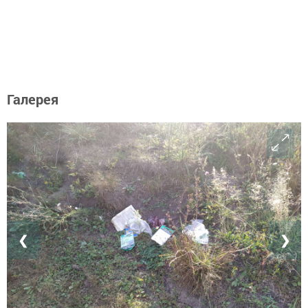
Галерея
❮
❯