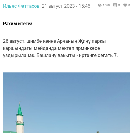
Ильяс Фәттахов,
21 август 2023 - 15:46
1568
0
0
Рәхим итегез
26 август, шимбә көнне Арчаның Җиңү паркы
каршындагы мәйданда мәктәп ярминкәсе
уздырылачак. Башлану вакыты - иртәнге сәгать 7.