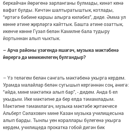
беркайчан йөрәгенә зарланганы булмады, кинәт кенә
вафат булды. Кичтән шалтыратыштык, котлады,
“иртәгә бәбине каршы алырга киләбез”, диде. Әмма ул
көнне әтине җирләргә кайттык. Башта әтине озаттык,
икенче көнне Гүзәл белән Камилне бала тудыру
йортыннан алып чыктык.
– Арча районы үзәгендә яшәгәч, музыка мәктәбенә
йөрергә дә мөмкинлегең булгандыр?
– Үз теләгем белән сәнгать мәктәбенә укырга кердем.
Урамда малайлар белән сугышып кергәннән соң, әнигә:
“әйдә, мине мәктәпкә алып бар”, - дидем. Анда 6 ел
укыдым. Ике мәктәпне дә бер елда тәмамладым.
Мәктәпне тәмамлагач, музыка мәктәбе җитәкчесе
Альберт Сәлахович мине Казан музыка училищесына
алып барды. Тынлы уен кораллары бүлегенә укырга
кердем, училищеда прокатка гобой дигән бик