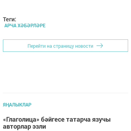
Теги:
АРЧА ХӘБӘРЛӘРЕ
Перейти на страницу новости
ЯҢАЛЫКЛАР
«Глаголица» бәйгесе татарча язучы
авторлар эзли