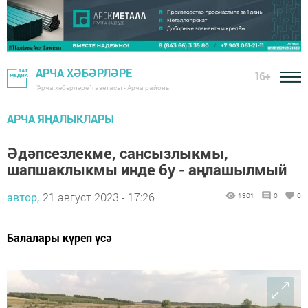
АРЧА ХӘБӘРЛӘРЕ
16+
"Арча хәбәрләре" газетасы - Арча районы
АРЧА ЯҢАЛЫКЛАРЫ
Әдәпсезлекме, сансызлыкмы,
шапшаклыкмы инде бу - аңлашылмый
автор,
21 август 2023 - 17:26
1301
0
0
Балалары күреп үсә