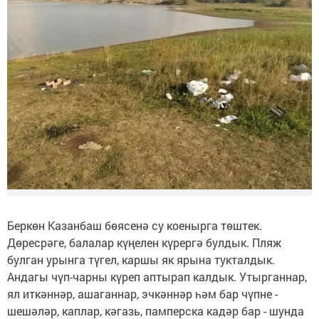
Беркөн Казанбаш бөясенә су коенырга төштек.
Дөресрәге, балалар күңелен күрергә булдык. Пляж
булган урынга түгел, каршы як ярына тукталдык.
Андагы чүп-чарны күреп аптырап калдык. Утырганнар,
ял иткәннәр, ашаганнар, эчкәннәр һәм бар чүпне -
шешәләр, каплар, кәгазь, памперска кадәр бар - шунда