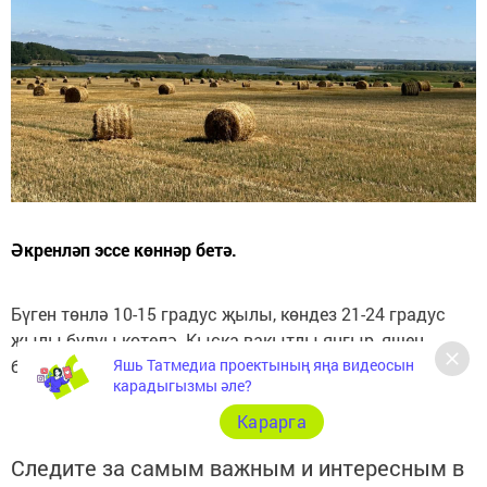
Әкренләп эссе көннәр бетә.
Бүген төнлә 10-15 градус җылы, көндез 21-24 градус
җылы булуы көтелә. Кыска вакытлы яңгыр, яшен
Яшь Татмедиа проектының яңа видеосын
булуы ихтимал.
карадыгызмы әле?
Карарга
Следите за самым важным и интересным в