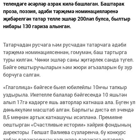
телендәге әсәрләр азрак килә башлаган. Баштарак
проза, поэзия, әдәби тәрҗемә номинацияләренә
җибәрелгән татар телле эшләр 200ләп булса, былтыр
нибары 130 гариза алынган.
Татарчадан русчага һәм русчадан татарчага әдәби
тәрҗемә номинациясеннән, гомумән, баш тартырга
туры килгән. Чөнки эшләр саны җитәрлек санда түгел.
Бәйге оештыручыларын һәм жюри әгъзаларын бу зур
борчуга салган.
«Глаголица» бәйгесе быел юбилейлы 10нчы тапкыр
уздырыла. Икетелле балалар бәйгесендә 10 яшьтән
алып 17гә кадәрге яшь авторлар катнаша ала. Бүген ул
дөньякүләм масштаб алган. Барлыгы дистә ел эчендә
8,5 меңнән артык катнашучы исәпләнә. Премияне
оештырган «Счастливые истории» хәйрия фондының
директоры Гөлшат Вәлиева сүзләренчә, бу конкурс
төбәк дәрәҗәсеннән халыкара дәрәҗәгә күтәрелә.