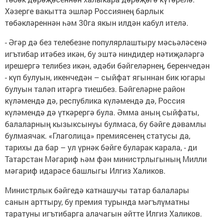
Хәзерге вакытта эшләр Россиянең барлык
төбәкләреннән һәм 30га якын илдән кабул ителә.
- Әгәр дә без телебезне популярлаштыру мәсьәләсенә
игътибар итәбез икән, бу эштә ниндидер нәтиҗәләргә
ирешергә телибез икән, әдәби бәйгеләрнең, беренчедән
- күп булуын, икенчедән – сыйфат ягыннан бик югары
булуын таләп итәргә тиешбез. Бәйгеләрне район
күләмендә дә, республика күләмендә дә, Россия
күләмендә дә үткәрергә була. Әмма аның сыйфаты,
балаларның кызыксынуы булмаса, бу бәйге дәвамлы
булмаячак. «Глаголица» премиясенең статусы да,
тарихы да бар – ул үрнәк бәйге буларак карала, - ди
Татарстан Мәгариф һәм фән министрлыгының Милли
мәгариф идарәсе башлыгы Илгиз Халиков.
Министрлык бәйгедә катнашучы татар балалары
санын арттыру, бу премия турында мәгълүматны
таратуны игътибарга алачагын әйтте Илгиз Халиков.