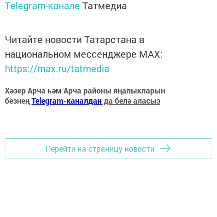
Telegram-канале
Татмедиа
Читайте новости Татарстана в
национальном мессенджере MАХ:
https://max.ru/tatmedia
Хәзер Арча һәм Арча районы яңалыкларын
безнең
Telegram-каналдан
да белә аласыз
Перейти на страницу новости