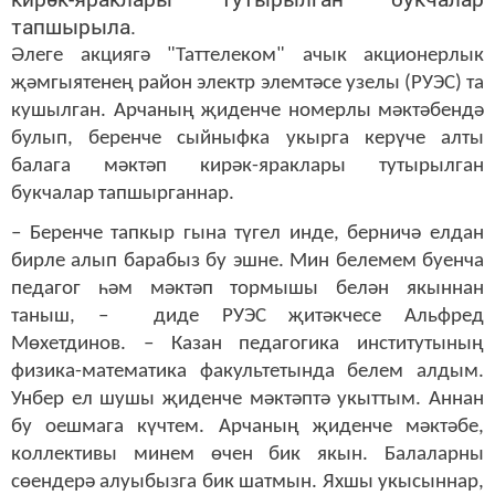
тапшырыла.
Әлеге акциягә "Таттелеком" ачык акционерлык
җәмгыятенең район электр элемтәсе узелы (РУЭС) та
кушылган. Арчаның җиденче номерлы мәктәбендә
булып, беренче сыйныфка укырга керүче алты
балага мәктәп кирәк-яраклары тутырылган
букчалар тапшырганнар.
– Беренче тапкыр гына түгел инде, берничә елдан
бирле алып барабыз бу эшне. Мин белемем буенча
педагог һәм мәктәп тормышы белән якыннан
таныш, – диде РУЭС җитәкчесе Альфред
Мөхетдинов. – Казан педагогика институтының
физика-математика факультетында белем алдым.
Унбер ел шушы җиденче мәктәптә укыттым. Аннан
бу оешмага күчтем. Арчаның җиденче мәктәбе,
коллективы минем өчен бик якын. Балаларны
сөендерә алуыбызга бик шатмын. Яхшы укысыннар,