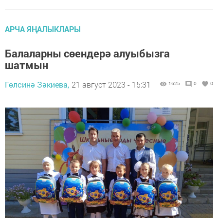
АРЧА ЯҢАЛЫКЛАРЫ
Балаларны сөендерә алуыбызга
шатмын
Гөлсинә Зәкиева,
21 август 2023 - 15:31
1625
0
0