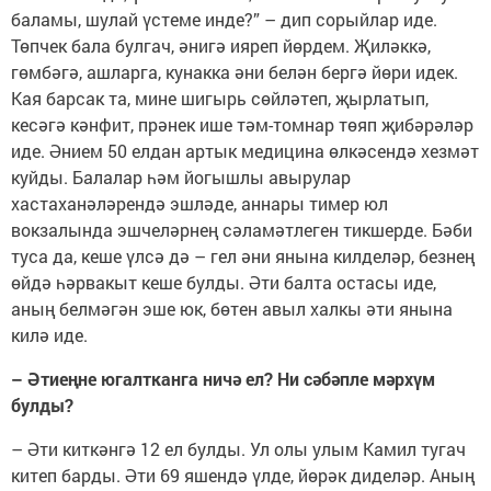
баламы, шулай үстеме инде?” – дип сорыйлар иде.
Төпчек бала булгач, әнигә ияреп йөрдем. Җиләккә,
гөмбәгә, ашларга, кунакка әни белән бергә йөри идек.
Кая барсак та, мине шигырь сөйләтеп, җырлатып,
кесәгә кәнфит, прәнек ише тәм-томнар төяп җибәрәләр
иде. Әнием 50 елдан артык медицина өлкәсендә хезмәт
куйды. Балалар һәм йогышлы авырулар
хастаханәләрендә эшләде, аннары тимер юл
вокзалында эшчеләрнең сәламәтлеген тикшерде. Бәби
туса да, кеше үлсә дә – гел әни янына килделәр, безнең
өйдә һәрвакыт кеше булды. Әти балта остасы иде,
аның белмәгән эше юк, бөтен авыл халкы әти янына
килә иде.
– Әтиеңне югалтканга ничә ел? Ни сәбәпле мәрхүм
булды?
– Әти киткәнгә 12 ел булды. Ул олы улым Камил тугач
китеп барды. Әти 69 яшендә үлде, йөрәк диделәр. Аның