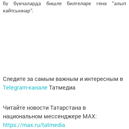
бу букчаларда бишле билгеләре генә “алып
кайтсыннар”.
Следите за самым важным и интересным в
Telegram-канале
Татмедиа
Читайте новости Татарстана в
национальном мессенджере MАХ:
https://max.ru/tatmedia