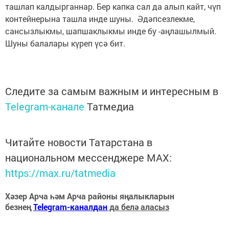
ташлап калдырганнар. Бер капка сал да алып кайт, чүп
контейнерына ташла инде шуны. Әдәпсезлекме,
сансызлыкмы, шапшаклыкмы инде бу -аңлашылмый.
Шуны балалары күреп үсә бит.
Следите за самым важным и интересным в
Telegram-канале
Татмедиа
Читайте новости Татарстана в
национальном мессенджере MАХ:
https://max.ru/tatmedia
Хәзер Арча һәм Арча районы яңалыкларын
безнең
Telegram-каналдан
да белә аласыз