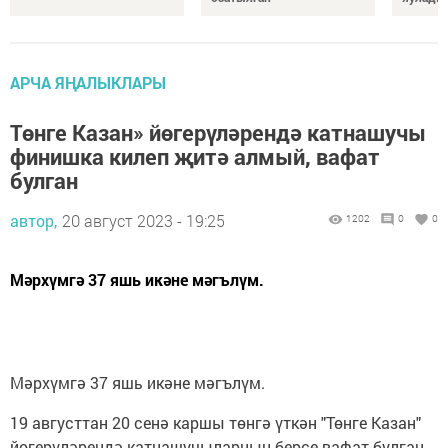
АРЧА ЯҢАЛЫКЛАРЫ
Төнге Казан» йөгерүләрендә катнашучы
финишка килеп җитә алмый, вафат
булган
автор,
20 август 2023 - 19:25
1202
0
0
Мәрхүмгә 37 яшь икәне мәгълүм.
Мәрхүмгә 37 яшь икәне мәгълүм.
19 августтан 20 сенә каршы төнгә үткән "Төнге Казан"
йөгерүләрендә катнашучыларның берсе вафат булган.