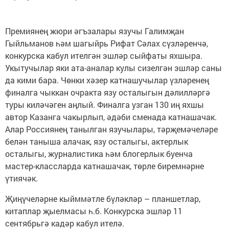
Премиянең жюри әгъзалары язучы Галимҗан
Гыйльманов һәм шагыйрь Рифат Сәлах сүзләренчә,
конкурска кабул ителгән эшләр сыйфаты яхшыра.
Укытучылар яки ата-аналар кулы сизелгән эшләр саны
да кими бара. Чөнки хәзер катнашучылар үзләренең
финалга чыккан очракта язу осталыгын дәлилләргә
туры киләчәген аңлый. Финалга узган 130 иң яхшы
автор Казанга чакырлып, әдәби сменада катнашачак.
Алар Россиянең танылган язучылары, тәрҗемәчеләре
белән таныша алачак, язу осталыгы, актерлык
осталыгы, журналистика һәм блогерлык буенча
мастер-классларда катнашачак, төрле биремнәрне
үтиячәк.
Җиңүчеләрне кыйммәтле бүләкләр – планшетлар,
китаплар җыелмасы һ.б. Конкурска эшләр 11
сентябрьгә кадәр кабул ителә.