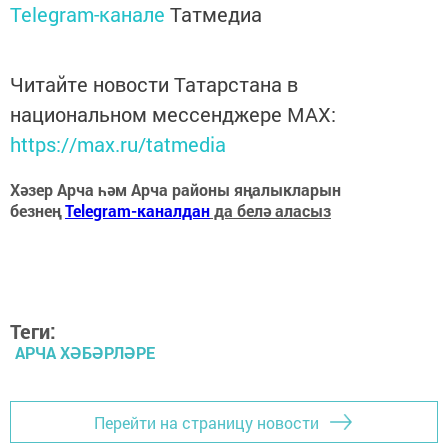
Telegram-канале
Татмедиа
Читайте новости Татарстана в
национальном мессенджере MАХ:
https://max.ru/tatmedia
Хәзер Арча һәм Арча районы яңалыкларын
безнең
Telegram-каналдан
да белә аласыз
Теги:
АРЧА ХӘБӘРЛӘРЕ
Перейти на страницу новости