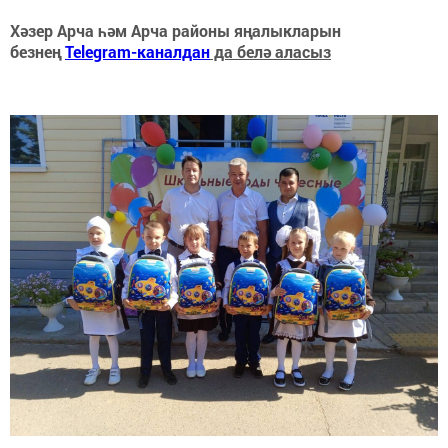
Хәзер Арча һәм Арча районы яңалыкларын
безнең
Telegram-каналдан
да белә аласыз