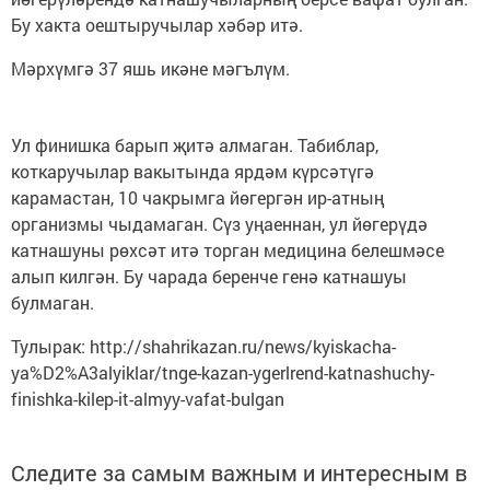
Бу хакта оештыручылар хәбәр итә.
Мәрхүмгә 37 яшь икәне мәгълүм.
Ул финишка барып җитә алмаган. Табиблар,
коткаручылар вакытында ярдәм күрсәтүгә
карамастан, 10 чакрымга йөгергән ир-атның
организмы чыдамаган. Сүз уңаеннан, ул йөгерүдә
катнашуны рөхсәт итә торган медицина белешмәсе
алып килгән. Бу чарада беренче генә катнашуы
булмаган.
Тулырак: http://shahrikazan.ru/news/kyiskacha-
ya%D2%A3alyiklar/tnge-kazan-ygerlrend-katnashuchy-
finishka-kilep-it-almyy-vafat-bulgan
Следите за самым важным и интересным в