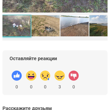
Оставляйте реакции
0
0
0
3
0
Расскажите друзьям