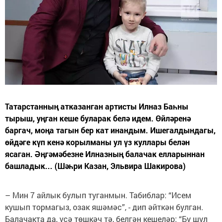
Татарстанның атказанган артисты Илназ Баһны
тырыш, уңган кеше буларак белә идем. Өйләренә
баргач, моңа тагын бер кат инандым. Ишегалдындагы,
өйдәге күп кенә корылманы ул үз куллары белән
ясаган. Әңгәмәбезне Илназның балачак елларыннан
башладык... (Шәһри Казан, Эльвира Шакирова)
– Мин 7 айлык булып туганмын. Табиблар: “Исем
кушып тормагыз, озак яшәмәс”, - дип әйткән булган.
Балачакта да, үсә төшкәч тә, белгән кешеләр: “Бу шул