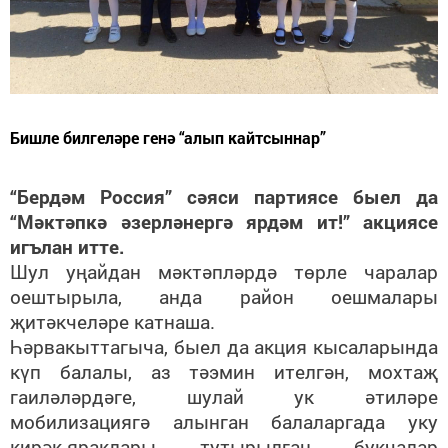
Бишле билгеләре генә “алып кайтсыннар”
“Бердәм Россия” сәяси партиясе быел да
“Мәктәпкә әзерләнергә ярдәм ит!” акциясе
игълан итте.
Шул уңайдан мәктәпләрдә төрле чаралар
оештырыла, анда район оешмалары
җитәкчеләре катнаша.
Һәрвакыттагыча, быел да акция кысаларында
күп балалы, аз тәэмин ителгән, мохтаҗ
гаиләләрдәге, шулай ук әтиләре
мобилизациягә алынган балаларгада уку
кирәк-яраклары тутырылган букчалар