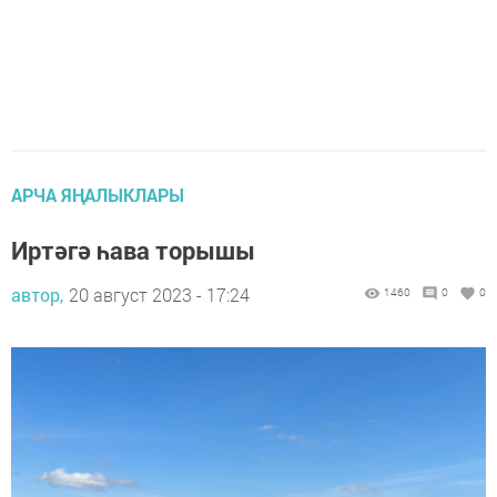
АРЧА ЯҢАЛЫКЛАРЫ
Иртәгә һава торышы
автор,
20 август 2023 - 17:24
1460
0
0