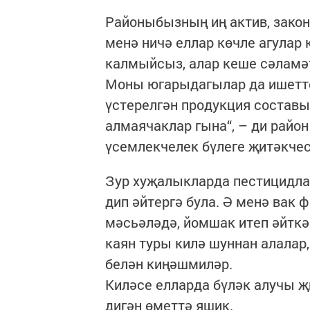
Районыбызның иң актив, зако
менә ничә еллар көчле агулар
калмыйсыз, алар кеше сәламәт
Моны югарыдагылар да ишетте
үстерелгән продукция состав
алмаячаклар гына“, – ди райо
үсемлекчелек бүлеге җитәкче
Зур хуҗалыкларда пестицидла
дип әйтергә була. Ә менә вак
мәсьәләдә, йомшак итеп әйткә
каян туры килә шуннан алалар,
белән киңәшмиләр.
Киләсе елларда бүләк алучы җ
дигән өметтә яшик.