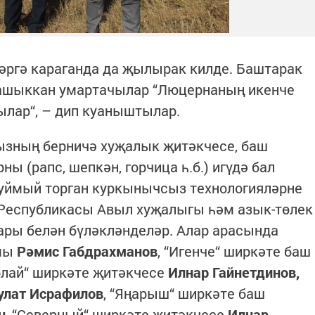
әргә караганда да җылырак килде. Баштарак
 ашыккан умартачылар “Люцернаның икенче
лар“, – дип куаныштылар.
зның берничә хуҗалык җитәкчесе, баш
ы (рапс, шепкән, горчица һ.б.) игүдә бал
уймый торган куркынычсыз технологияләрне
н Республикасы Авыл хуҗалыгы һәм азык-төлек
ры белән бүләкләнделәр. Алар арасында
омы
Рәмис Габдрахманов
, “Игенче“ ширкәте баш
рлай“ ширкәте җитәкчесе
Илнар Гайнетдинов,
улат Исрафилов
, “Яңарыш“ ширкәте баш
н
, “Северный“ ширкәте җитәкчесе
Илнар