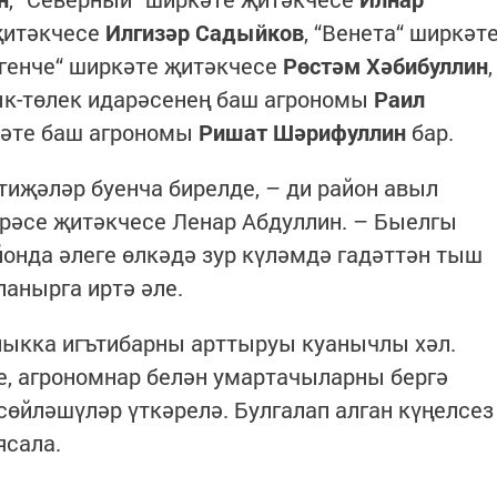
җитәкчесе
Илгизәр Садыйков
, “Венета“ ширкәт
Игенче“ ширкәте җитәкчесе
Рөстәм Хәбибуллин
,
к-төлек идарәсенең баш агрономы
Раил
кәте баш агрономы
Ришат Шәрифуллин
бар.
тиҗәләр буенча бирелде, – ди район авыл
рәсе җитәкчесе Ленар Абдуллин. – Быелгы
йонда әлеге өлкәдә зур күләмдә гадәттән тыш
анырга иртә әле.
ыкка игътибарны арттыруы куанычлы хәл.
е, агрономнар белән умартачыларны бергә
сөйләшүләр үткәрелә. Булгалап алган күңелсез
ясала.