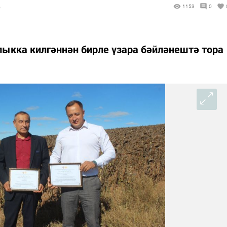
6
1153
0
лыкка килгәннән бирле үзара бәйләнештә тора