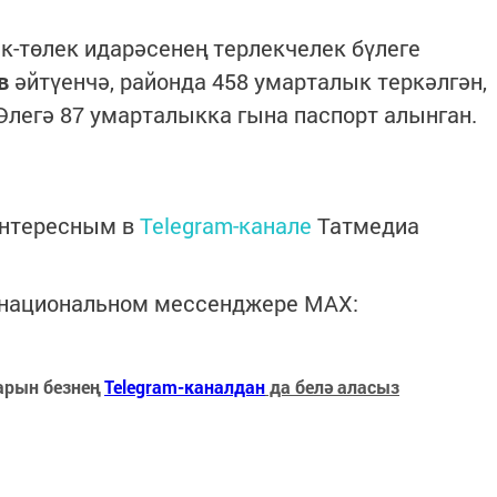
-төлек идарәсенең терлекчелек бүлеге
в
әйтүенчә, районда 458 умарталык теркәлгән,
 Әлегә 87 умарталыкка гына паспорт алынган.
интересным в
Telegram-канале
Татмедиа
в национальном мессенджере MАХ:
арын безнең
Telegram-каналдан
да белә аласыз