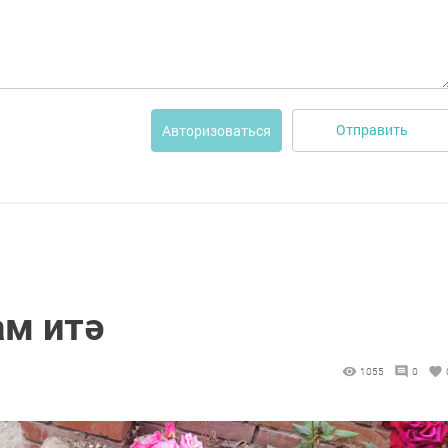
Отправить
Авторизоваться
ам итә
1055
0