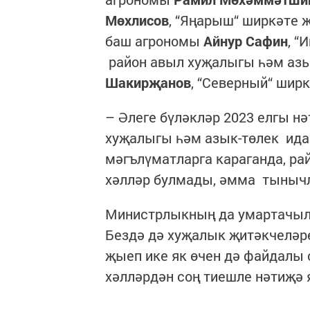
Мөхлисов
, “Яңарыш“ ширкәте 
баш агрономы
Айнур Сафин
, “
район авыл хуҗалыгы һәм азы
Шакирҗанов
, “Северный“ шир
– Әлеге бүләкләр 2023 елгы нә
хуҗалыгы һәм азык-төлек ида
мәгълүматларга караганда, ра
хәлләр булмады, әмма тынычл
Министрлыкның да умартачыл
Бездә дә хуҗалык җитәкчеләр
җыеп ике як өчен дә файдалы 
хәлләрдән соң тиешле нәтиҗә 