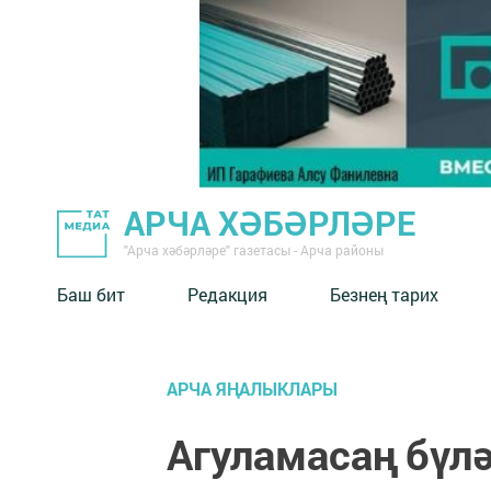
АРЧА ХӘБӘРЛӘРЕ
"Арча хәбәрләре" газетасы - Арча районы
Баш бит
Редакция
Безнең тарих
АРЧА ЯҢАЛЫКЛАРЫ
Агуламасаң бүл