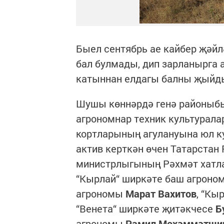
Быел сентябрь ае кайбер җәйл
бал булмады, дип зарланырга
катыннан елдагы балны җыйды
Шушы көннәрдә генә районыбы
агрономнар техник культураларн
кортларының агулануына юл к
актив керткән өчен Татарста
министрлыгының Рәхмәт хатла
“Кырлай“ ширкәте баш агрон
агрономы
Марат Вахитов
, “Кы
“Венета“ ширкәте җитәкчесе
Б
агрономы
Рамил Мөхәммәтши