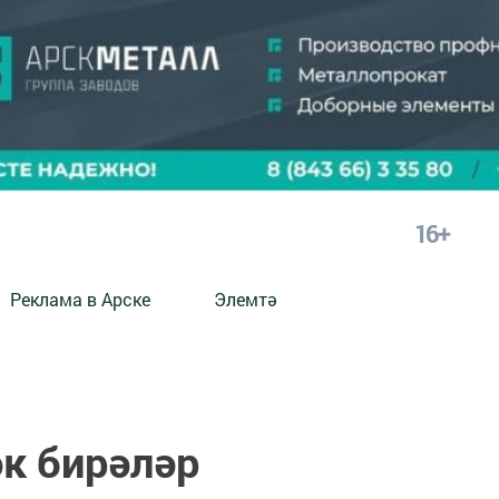
16+
Реклама в Арске
Элемтә
әк бирәләр