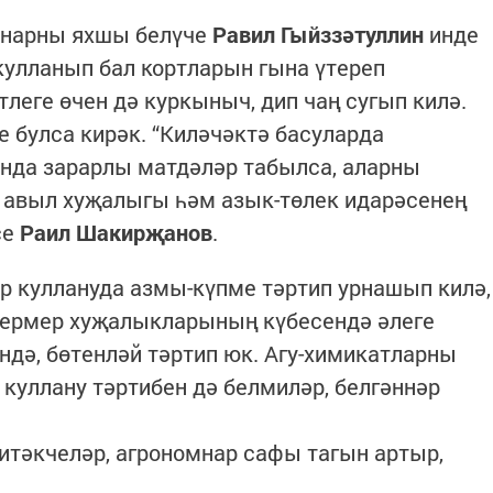
ннарны яхшы белүче
Равил Гыйззәтуллин
инде
 кулланып бал кортларын гына үтереп
леге өчен дә куркыныч, дип чаң сугып килә.
 булса кирәк. “Киләчәктә басуларда
ында зарарлы матдәләр табылса, аларны
н авыл хуҗалыгы һәм азык-төлек идарәсенең
се
Раил Шакирҗанов
.
р куллануда азмы-күпме тәртип урнашып килә,
 фермер хуҗалыкларының күбесендә әлеге
ндә, бөтенләй тәртип юк. Агу-химикатларны
 куллану тәртибен дә белмиләр, белгәннәр
итәкчеләр, агрономнар сафы тагын артыр,