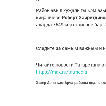
Район авыл хуҗалыгы һәм азык
киңәшчесе
Роберт Хәйретдино
аларда 7649 корт гаиләсе бар.
Следите за самым важным и 
Читайте новости Татарстана 
https://max.ru/tatmedia
Хәзер Арча һәм Арча районы яңалыкл