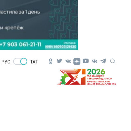
РУС
ТАТ