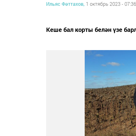
Ильяс Фәттахов,
1 октябрь 2023 - 07:3
Кеше бал корты белән үзе бар