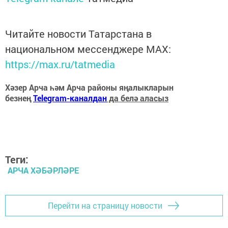
Читайте новости Татарстана в
национальном мессенджере MАХ:
https://max.ru/tatmedia
Хәзер Арча һәм Арча районы яңалыкларын
безнең
Telegram-каналдан
да белә аласыз
Теги:
АРЧА ХӘБӘРЛӘРЕ
Перейти на страницу новости