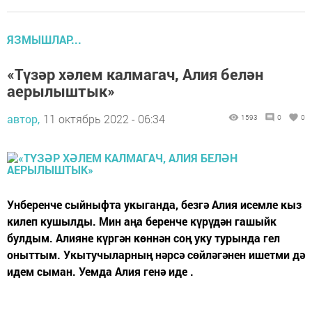
ЯЗМЫШЛАР...
«Түзәр хәлем калмагач, Алия белән
аерылыштык»
автор,
11 октябрь 2022 - 06:34
1593
0
0
Унберенче сыйныфта укыганда, безгә Алия исемле кыз
килеп кушылды. Мин аңа беренче күрүдән гашыйк
булдым. Алияне күргән көннән соң уку турында гел
оныттым. Укытучыларның нәрсә сөйләгәнен ишетми дә
идем сыман. Уемда Алия генә иде .