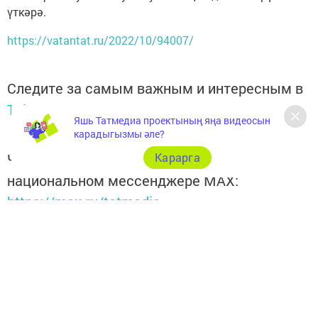
үткәрә.
https://vatantat.ru/2022/10/94007/
Следите за самым важным и интересным в
Telegram-канале
Татмедиа
Яшь Татмедиа проектының яңа видеосын
карадыгызмы әле?
Читайте новости Татарстана в
Карарга
национальном мессенджере MАХ:
https://max.ru/tatmedia
Хәзер Арча һәм Арча районы яңалыкларын
безнең
Telegram-каналдан
да белә аласыз