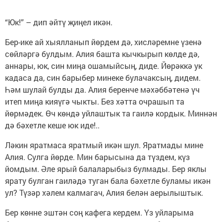
“Юк!” – дип әйтү җиңел икән.
Бер-ике ай хыялланып йөрдем дә, хисләремне үзенә
сөйләргә булдым. Алия башта кычкырып көлде дә,
аннары, юк, син миңа ошамыйсың, диде. Йөрәккә ук
кадаса да, син барыбер минеке булачаксың, дидем.
Һәм шулай булды да. Алия беренче мәхәббәтенә үч
итеп миңа кияүгә чыкты. Без хәтта очрашып та
йөрмәдек. Өч көндә уйлаштык та гаилә кордык. Миннән
дә бәхетле кеше юк иде!..
Ләкин яратмаса яратмый икән шул. Яратмады мине
Алия. Сулга йөрде. Мин барысына да түздем, күз
йомдым. Әле ярый балаларыбыз булмады. Бер яклы
ярату булган гаиләдә туган бала бәхетле буламы икән
ул? Түзәр хәлем калмагач, Алия белән аерылыштык.
Бер көнне эштән соң кафега кердем. Үз уйларыма