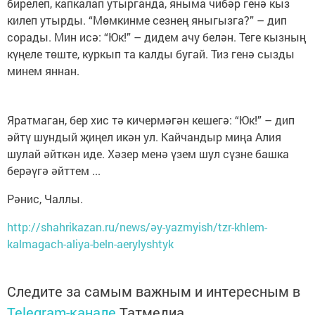
бирелеп, капкалап утырганда, яныма чибәр генә кыз
килеп утырды. “Мөмкинме сезнең яныгызга?” – дип
сорады. Мин исә: “Юк!” – дидем ачу белән. Теге кызның
күңеле төште, куркып та калды бугай. Тиз генә сызды
минем яннан.
Яратмаган, бер хис тә кичермәгән кешегә: “Юк!” – дип
әйтү шундый җиңел икән ул. Кайчандыр миңа Алия
шулай әйткән иде. Хәзер менә үзем шул сүзне башка
берәүгә әйттем ...
Рәнис, Чаллы.
http://shahrikazan.ru/news/әy-yazmyish/tzr-khlem-
kalmagach-aliya-beln-aerylyshtyk
Следите за самым важным и интересным в
Telegram-канале
Татмедиа