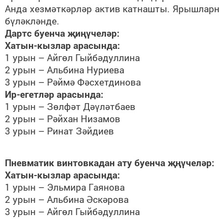
Анда хезмәткәрләр актив катнашты. Ярышлар
бүләкләнде.
Дартс буенча җиңүчеләр:
Хатын-кызлар арасында:
1 урын – Айгөл Гыйбәдуллина
2 урын – Альбина Нуриева
3 урын – Рәймә Фәсхетдинова
Ир-егетләр арасында:
1 урын – Зөлфәт Дәүләтбаев
2 урын – Рәйхан Низамов
3 урын – Ринат Зәйдиев
Пневматик винтовкадан ату буенча җңүчеләр:
Хатын-кызлар арасында:
1 урын – Эльмира Гаянова
2 урын – Альбина Әскәрова
3 урын – Айгөл Гыйбәдуллина