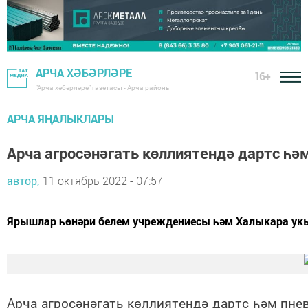
АРЧА ХӘБӘРЛӘРЕ
16+
"Арча хәбәрләре" газетасы - Арча районы
АРЧА ЯҢАЛЫКЛАРЫ
Арча агросәнәгать көллиятендә дартс һә
автор,
11 октябрь 2022 - 07:57
Ярышлар һөнәри белем учреждениесы һәм Халыкара укы
Арча агросәнәгать көллиятендә дартс һәм пн