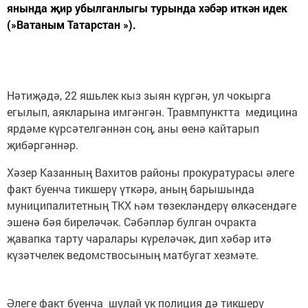
янында җир убылганлыгы турында хәбәр иткән идек
(»Ватаным Татарстан »).
Нәтиҗәдә, 22 яшьлек кыз зыян күргән, ул чокырга
егылып, аякларына имгәнгән. Травмпунктта медицина
ярдәме күрсәтелгәннән соң, аны өенә кайтарып
җибәргәннәр.
Хәзер Казанның Вахитов районы прокуратурасы әлеге
факт буенча тикшерү үткәрә, аның барышында
муниципалитетның ТКХ һәм төзекләндерү өлкәсендәге
эшенә бәя биреләчәк. Сәбәпләр булган очракта
җавапка тарту чаралары күреләчәк, дип хәбәр итә
күзәтчелек ведомствосының матбугат хезмәте.
Әлеге факт буенча шулай ук полиция дә тикшерү