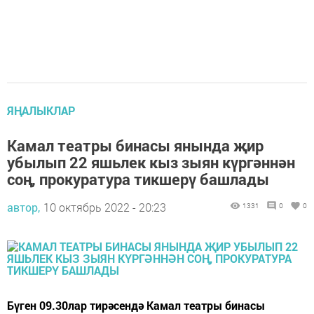
ЯҢАЛЫКЛАР
Камал театры бинасы янында җир
убылып 22 яшьлек кыз зыян күргәннән
соң, прокуратура тикшерү башлады
автор,
10 октябрь 2022 - 20:23
1331
0
0
Бүген 09.30лар тирәсендә Камал театры бинасы