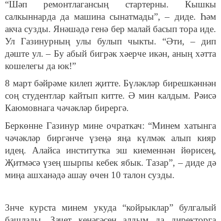
“Шәп ремонтлагансың стартерны. Кышкы
салкыннарда да машина сынатмады”, – диде. Һәм
акча сузды. Янәшәдә генә бер малай басып тора иде.
Ул Газинурның улы булып чыкты. “Әти, – дип
дәште ул. – Бу абый бигрәк хәерче икән, аның хәтта
кошелегы да юк!”
8 март бәйрәме килеп җитте. Бүләкләр бирешкәннән
соң студентлар кайтып китте. Ә мин калдым. Рәисә
Каюмовнага чәчәкләр бирергә.
Беркөнне Газинур мине очраткач: “Минем хатынга
чәчәкләр биргәнче үзеңә яңа күлмәк алып кияр
идең. Алайса институтка эш киеменнән йөрисең,
Җитмәсә үзең шырпы кебек ябык. Тазар”, – диде дә
миңа ашханәдә ашау өчен 10 талон сузды.
3нче курста минем укуда “койрыклар” булгалый
башлады. Зачет кенәгәсен алдым да директорга