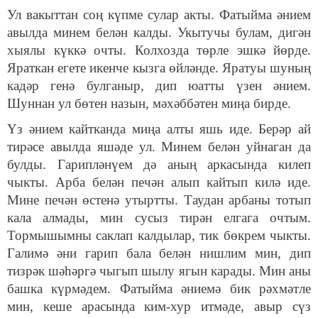
Ул вакыттан соң күпме сулар акты. Фатыйма әнием
авылда минем белән калды. Укытучы булам, дигән
хыялы күккә очты. Колхозда төрле эшкә йөрде.
Яраткан егете икенче кызга өйләнде. Яратуы шуның
кадәр генә булганыр, дип юатты үзен әнием.
Шуннан ул бөтен назын, мәхәббәтен миңа бирде.
Үз әнием кайтканда миңа алты яшь иде. Берәр ай
тирәсе авылда яшәде ул. Минем белән уйнаган да
булды. Гарипләнүем дә аның аркасында килеп
чыкты. Арба белән печән алып кайтып килә иде.
Мине печән өстенә утыртты. Таудан арбаны тотып
кала алмады, мин сусыз тирән елгага очтым.
Тормышымны саклап калдылар, тик бөкрем чыкты.
Галимә әни гарип бала белән нишлим мин, дип
тизрәк шәһәргә чыгып шылу ягын карады. Мин аны
башка күрмәдем. Фатыйма әниемә бик рәхмәтле
мин, кеше арасында ким-хур итмәде, авыр сүз