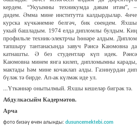
кердем. “Укуымны техникумда дәвам итәм”, –
дидем. Әмма мине институтта калдырдылар. 4нче
курска күчкәнемне белгәч, бик сөендем. Яхшы
укый башладым. 1974 елда дипломлы булдым. Киң
профильле техник-электрчы һөнәре алдым. Диплом
тапшыру тантанасында завуч Рәисә Каюмовна да
катнашты. Ә без студентлар күп идек. Рәисә
Каюмовна минем янга килеп, дипломымны карады,
мактады һәм мине кочаклап алды. Газинурдан дип
бүләк тә бирде. Ап-ак күлмәк иде ул.
...Үткәннәр онытылмый. Яхшы кешеләр бигрәк тә.
Абдулкасыйм Кадермәтов.
Арча
фото бизәү өчен алынды:
dusuncemektebi.com