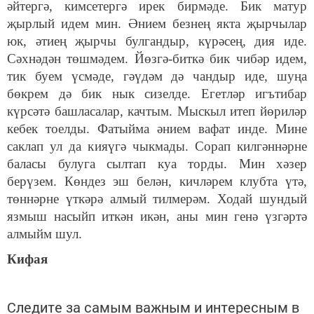
әйтергә, кимсетергә ирек бирмәде. Бик матур
җырлый идем мин. Әнием безнең якта җырчылар
юк, әтиең җырчы булгандыр, күрәсең, дия иде.
Сәхнәдән төшмәдем. Йөзгә-биткә бик чибәр идем,
тик буем үсмәде, гәүдәм дә чандыр иде, шуңа
бөкрем дә бик нык сизелде. Егетләр игътибар
күрсәтә башласалар, качтым. Мыскыл итеп йөриләр
кебек тоелды. Фатыйма әнием вафат инде. Мине
саклап ул да кияүгә чыкмады. Сорап килгәннәрне
баласы булуга сылтап куа торды. Мин хәзер
берүзем. Көндез эш белән, кичләрем клубта үтә,
төннәрне үткәрә алмый тилмерәм. Ходай шундый
язмыш насыйп иткән икән, аны мин генә үзгәртә
алмыйм шул.
Кифая
Следите за самым важным и интересным в