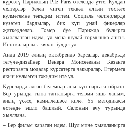
күрсәтү Парижның Pitz Paris отелендә үтте. Кулдан
челтәрләр белән чигеп теккән алтын төстәге
күлмәгемне тәкъдим иттем. Социаль челтәрләрдә
күзәтеп бардылар, бик күп уңай фикерләр
җиткерделәр. Гомер буе Парижда булырга
хыялланган идем, ул менә шулай тормышка ашты.
Истә калырлык сәяхәт булды ул.
Анда 2019 елның октябрендә барсалар, декабрьдә
тегүче-дизайнер Венера Моисееваны Казанга
ресторанга модалар күрсәтергә чакыралар. Егермегә
якын күлмәген тәкъдим итә ул.
Курсларда алган белемнәр аны күп нәрсәгә өйрәтә.
Бер урында гына таптанырга теләми яшь ханым,
аның үсәсе, камилләшәсе килә. Үз методикасы
өстендә эшли башлый. Салонын ачу турында
хыяллана.
– Бер фильм караган идем. Шул мине хыялланырга