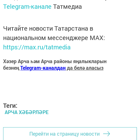
Telegram-канале
Татмедиа
Читайте новости Татарстана в
национальном мессенджере MАХ:
https://max.ru/tatmedia
Хәзер Арча һәм Арча районы яңалыкларын
безнең
Telegram-каналдан
да белә аласыз
Теги:
АРЧА ХӘБӘРЛӘРЕ
Перейти на страницу новости