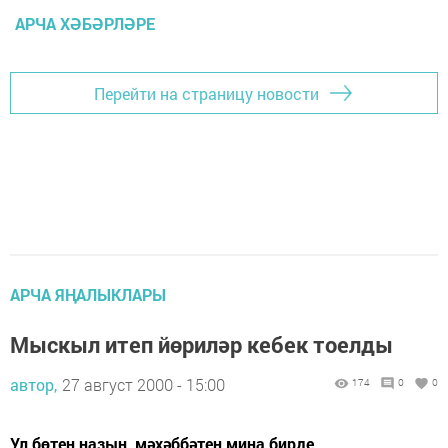
АРЧА ХӘБӘРЛӘРЕ
Перейти на страницу новости
АРЧА ЯҢАЛЫКЛАРЫ
Мыскыл итеп йөриләр кебек тоелды
автор,
27 август 2000 - 15:00
174
0
0
Ул бөтен назын, мәхәббәтен миңа бирде.