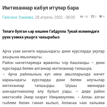
Имтиханнар кабул итүләр бара
Гөлсинә Зәкиева,
28 апрель 2002 - 08:00
152
0
0
Теләге булган һәр кешене Габдулла Тукай исемендәге
рухи үзәккә укырга чакырабыз
Арча үзәк мәчете каршындагы дини курсларда укулар
ахырына якынлашты.
Район мәчетләрендә җаваплы чор башланды – дини
курсларда белем алганнар имтиханнар тапшыра.
– Арча районының күп кенә авылларында мәчет
каршындагы курсларда дини белем алучылар
имтиханнар тапшырды. Шушы көннәрдә
шәһәдәтнамәләр алу булып узды, – диде район
мөхтәсибе Әмир хәзрәт Миңнемуллин. – Аллаһ алган
гыйлем белән гамәл кылып, Аллаһка һәм халыкка