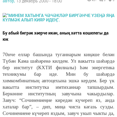
автор,
13 декабрь 2000 - 18:00
451
0
0
Бу абый бигрәк хәерче икән, аның хәтта кошелегы да
юк
70нче еллар башында туганнарым киңәше белән
Түбән Кама шәһәренә килдем. Ул вакытта шәһәрдә
бер институт (КХТИ филиалы) һәм энергетика
техникумы бар иде. Мин бу шәһәрдә
химкомбинатның автоцехына эшкә кердем. Бер үк
вакытта институтка имтиханнар тапшырдым.
Беркөнне институтның завучына чакырдылар.
Завуч: “Сочинениеңне киредән күчереп яз, анда
хаталар бар”, – дип, миңа чиста кәгазь сузды.
Сочинениене күчереп яздым, завуч укып чыкты да,