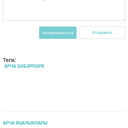
Отправить
Авторизоваться
Теги:
АРЧА ХӘБӘРЛӘРЕ
АРЧА ЯҢАЛЫКЛАРЫ