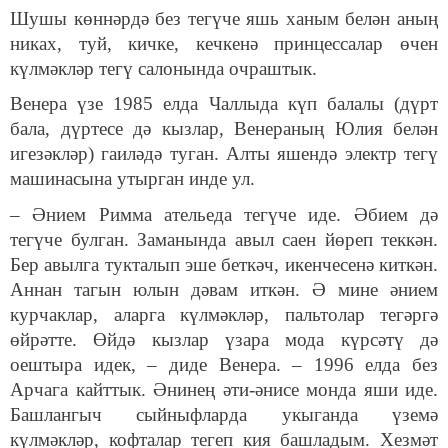
Шушы көннәрдә без тегүче яшь ханым белән аның
никах, туй, кичке, кечкенә принцессалар өчен
күлмәкләр тегү салонында очраштык.
Венера үзе 1985 елда Чаллыда күп балалы (дүрт
бала, дүртесе дә кызлар, Венераның Юлия белән
игезәкләр) гаиләдә туган. Алты яшендә электр тегү
машинасына утырган инде ул.
– Әнием Римма ательеда тегүче иде. Әбием дә
тегүче булган. Заманында авыл саен йөреп теккән.
Бер авылга тукталып эше беткәч, икенчесенә киткән.
Аннан тагын юлын дәвам иткән. Ә мине әнием
курчаклар, аларга күлмәкләр, пальтолар тегәргә
өйрәтте. Өйдә кызлар үзара мода күрсәтү дә
оештыра идек, – диде Венера. – 1996 елда без
Арчага кайттык. Әнинең әти-әнисе монда яши иде.
Башлангыч сыйныфларда укыганда үземә
күлмәкләр, кофталар тегеп кия башладым. Хезмәт