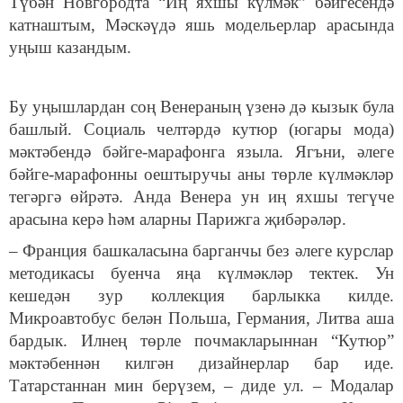
Түбән Новгородта “Иң яхшы күлмәк” бәйгесендә
катнаштым, Мәскәүдә яшь модельерлар арасында
уңыш казандым.
Бу уңышлардан соң Венераның үзенә дә кызык була
башлый. Социаль челтәрдә кутюр (югары мода)
мәктәбендә бәйге-марафонга языла. Ягъни, әлеге
бәйге-марафонны оештыручы аны төрле күлмәкләр
тегәргә өйрәтә. Анда Венера ун иң яхшы тегүче
арасына керә һәм аларны Парижга җибәрәләр.
– Франция башкаласына барганчы без әлеге курслар
методикасы буенча яңа күлмәкләр тектек. Ун
кешедән зур коллекция барлыкка килде.
Микроавтобус белән Польша, Германия, Литва аша
бардык. Илнең төрле почмакларыннан “Кутюр”
мәктәбеннән килгән дизайнерлар бар иде.
Татарстаннан мин берүзем, – диде ул. – Модалар