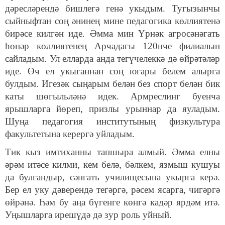
дәресләрендә бишлегә генә укыдым. Тугызынчы
сыйныфтан соң әнинең мине педагогика көллиятенә
бирәсе килгән иде. Әмма мин Үрнәк агросәнәгать
һөнәр көллиятенең Арчадагы 120нче филиалын
сайладым. Ул елларда анда тегүчелеккә дә өйрәтәләр
иде. Өч ел укыганнан соң югары белем алырга
булдым. Игезәк сыңарым белән без спорт белән бик
каты шөгыльләнә идек. Армреслинг буенча
ярышларга йөреп, призлы урыннар да яуладым.
Шуңа педагогия институтының физкультура
факультетына керергә уйладым.
Тик кыз имтиханны тапшыра алмый. Әмма елны
әрәм итәсе килми, кем белә, бәлкем, язмыш кушуы
да булгандыр, сәнгать училищесына укырга керә.
Бер ел уку дәверендә тегәргә, рәсем ясарга, чигәргә
өйрәнә. Һәм бу аңа бүгенге көнгә кадәр ярдәм итә.
Уңышларга ирешүдә дә зур роль уйный.