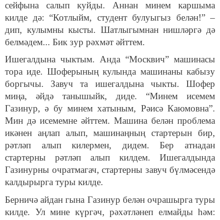
сейфына салып куйды. Аннан минем каршыма
килде дә: “Котлыйм, студент булуыгыз белән!” –
дип, кулымны кысты. Шатлыгымнан нишләргә дә
белмәдем... Бик зур рәхмәт әйттем.
Ишегалдына чыктым. Анда “Москвич” машинасы
тора иде. Шоферының кулында машинаны кабызу
боргычы. Завуч та ишегалдына чыкты. Шофер
миңа, әйдә танышыйк, диде. “Минем исемем
Газинур, ә бу минем хатыным, Рәисә Каюмовна”.
Мин дә исемемне әйттем. Машина белән проблема
икәнен аңлап алып, машинаңның стартерын бир,
рәтләп алып килермен, дидем. Бер атнадан
стартерны рәтләп алып килдем. Ишегалдында
Газинурны очратмагач, стартерны завуч бүлмәсендә
калдырырга туры килде.
Берничә айдан гына Газинур белән очрашырга туры
килде. Ул мине күргәч, рәхәтләнеп елмайды һәм: