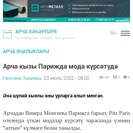
АРЧА ХӘБӘРЛӘРЕ
16+
"Арча хәбәрләре" газетасы - Арча районы
АРЧА ЯҢАЛЫКЛАРЫ
Арча кызы Парижда мода күрсәтүдә
Гөлсинә Зәкиева,
23 июль 2002 - 08:00
327
0
0
Әнә шулай хыялы аны үрләргә алып менгән.
Арчадан Венера Моисеева Парижга барып, Pitz Paris
отелендә үткән модалар күрсәтү чарасында үзенең
“алтын” күлмәге белән танылды.