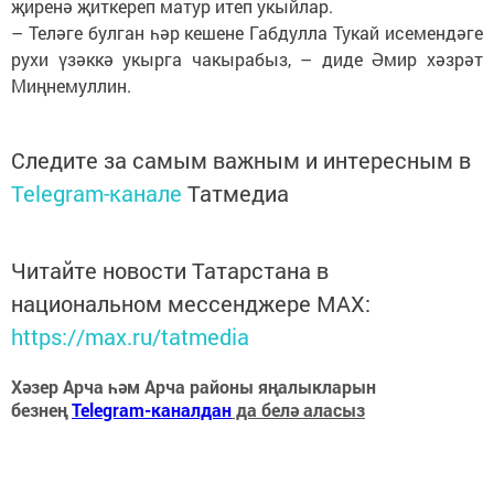
җиренә җиткереп матур итеп укыйлар.
– Теләге булган һәр кешене Габдулла Тукай исемендәге
рухи үзәккә укырга чакырабыз, – диде Әмир хәзрәт
Миңнемуллин.
Следите за самым важным и интересным в
Telegram-канале
Татмедиа
Читайте новости Татарстана в
национальном мессенджере MАХ:
https://max.ru/tatmedia
Хәзер Арча һәм Арча районы яңалыкларын
безнең
Telegram-каналдан
да белә аласыз