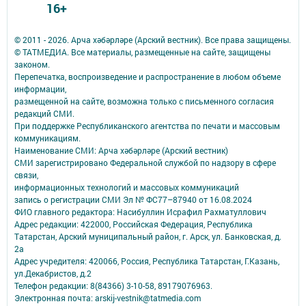
16+
© 2011 - 2026. Арча хәбәрләре (Арский вестник). Все права защищены.
© ТАТМЕДИА. Все материалы, размещенные на сайте, защищены
законом.
Перепечатка, воспроизведение и распространение в любом объеме
информации,
размещенной на сайте, возможна только с письменного согласия
редакций СМИ.
При поддержке Республиканского агентства по печати и массовым
коммуникациям.
Наименование СМИ: Арча хәбәрләре (Арский вестник)
СМИ зарегистрировано Федеральной службой по надзору в сфере
связи,
информационных технологий и массовых коммуникаций
запись о регистрации СМИ Эл № ФС77–87940 от 16.08.2024
ФИО главного редактора: Насибуллин Исрафил Рахматуллович
Адрес редакции: 422000, Российская Федерация, Республика
Татарстан, Арский муниципальный район, г. Арск, ул. Банковская, д.
2а
Адрес учредителя: 420066, Россия, Республика Татарстан, Г.Казань,
ул.Декабристов, д.2
Телефон редакции: 8(84366) 3-10-58, 89179076963.
Электронная почта: arskij-vestnik@tatmedia.com