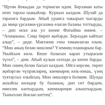
“Иртән йокыдан да тормаган идем. Берзаман каты
итеп тәрәзә шакыйлар. Куркып калдым. Шулай да
тәрәзәгә бардым. Абый урамга чакырып чыгарды
да миңа үрсәләнә-үрсәләнә елаган баланы тоттырды,
– дип искә ала ул көнне Фатыйма әнием. –
“Апаңныкы. Сиңа биреп җибәрде. Бераздан кайтып
алыр”, – диде. Мәктәпне генә тәмамлаган елым.
“Мин аның белән нишлим? Үземнең планнарым бар.
Укыйсым килә. Кеше баласын карап утырасым
түгел”, – дим. Абый кулын селтәде дә китеп барды.
Мин синең белән басып калдым. Өйгә керсәм, төреп
җибәргән чүпрәкләрең, киемнәрең юпь-юешь, үзең
туктаусыз елыйсың. Мин нишләргә белмим. Шунда
ашыйсы киләдер бу баланың, дип сөт бирдем,
имезлек каптырдым, киемнәреңне алыштырдым.
Тынычлап йоклап киттең”.