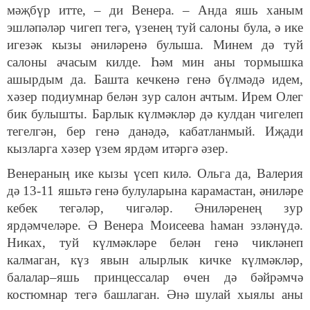
мәҗбүр итте, – ди Венера. – Анда яшь ханым
эшләпәләр чигеп тегә, үзенең туй салоны була, ә ике
игезәк кызы әниләренә булыша. Минем дә туй
салоны ачасым килде. Һәм мин аны тормышка
ашырдым да. Башта кечкенә генә бүлмәдә идем,
хәзер подиумнар белән зур салон ачтым. Ирем Олег
бик булышты. Барлык күлмәкләр дә кулдан чигелеп
тегелгән, бер генә данәдә, кабатланмый. Иҗади
кызларга хәзер үзем ярдәм итәргә әзер.
Венераның ике кызы үсеп килә. Ольга да, Валерия
дә 13-11 яшьтә генә булуларына карамастан, әниләре
кебек тегәләр, чигәләр. Әниләренең зур
ярдәмчеләре. Ә Венера Моисеева һаман эзләнүдә.
Никах, туй күлмәкләре белән генә чикләнеп
калмаган, күз явын алырлык кичке күлмәкләр,
балалар–яшь принцессалар өчен дә бәйрәмчә
костюмнар тегә башлаган. Әнә шулай хыялы аны