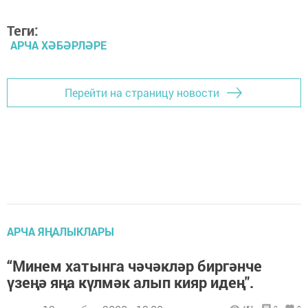
Теги:
АРЧА ХӘБӘРЛӘРЕ
Перейти на страницу новости
АРЧА ЯҢАЛЫКЛАРЫ
“Минем хатынга чәчәкләр биргәнче
үзеңә яңа күлмәк алып кияр идең".