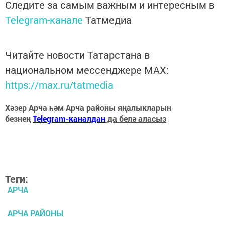
Следите за самым важным и интересным в
Telegram-канале
Татмедиа
Читайте новости Татарстана в
национальном мессенджере MАХ:
https://max.ru/tatmedia
Хәзер Арча һәм Арча районы яңалыкларын
безнең
Telegram-каналдан
да белә аласыз
Теги:
АРЧА
АРЧА РАЙОНЫ