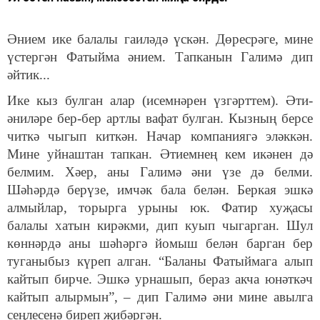
Әнием ике балалы гаиләдә үскән. Дөресрәге, мине
үстергән Фатыйма әнием. Тапканын Галимә дип
әйтик...
Ике кыз булган алар (исемнәрен үзгәрттем). Әти-
әниләре бер-бер артлы вафат булган. Кызның берсе
читкә чыгып киткән. Начар компаниягә эләккән.
Мине уйнаштан тапкан. Әтиемнең кем икәнен дә
белмим. Хәер, аны Галимә әни үзе дә белми.
Шәһәрдә берүзе, имчәк бала белән. Беркая эшкә
алмыйлар, торырга урыны юк. Фатир хуҗасы
балалы хатын кирәкми, дип куып чыгарган. Шул
көннәрдә аны шәһәргә йомыш белән барган бер
туганыбыз күреп алган. “Баланы Фатыймага алып
кайтып бирче. Эшкә урнашып, бераз акча юнәткәч
кайтып алырмын”, – дип Галимә әни мине авылга
сеңлесенә биреп җибәргән.