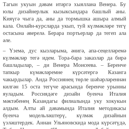
Тагын укуын дәвам итәргә хыяллана Венера. Бу
юлы дизайнерлык кызыксындара башлый аны.
Кияүгә чыга да, аны да тормышка ашыра алмый
кала. Онлайн-курсларда укып, туй күлмәкләре тегү
остасына әверелә. Берара портьерлар да тегеп ала
әле.
– Үземә, дус кызларыма, әнигә, апа-сеңелләремә
күлмәкләр тегә идем. Тора-бара заказлар да бирә
башладылар, – ди Венера Моисеева. – Беренче
тапкыр күмәкләремне күрсәтергә Казанга
чакырдылар. Анда Россиянең төрле шәһәрләреннән
килгән 15 оста тегүче арасында беренче урынны
яуладым. Россиядәге дизайн буенча Италия
мәктәбенең Казандагы филиалында уку хокукын
алдым. Алты ай дәвамында Италия методикасы
буенча модельләштерү, күлмәк дизайнын
үзләштердек. Аннан Ульяновскида мода күрсәтүдә,