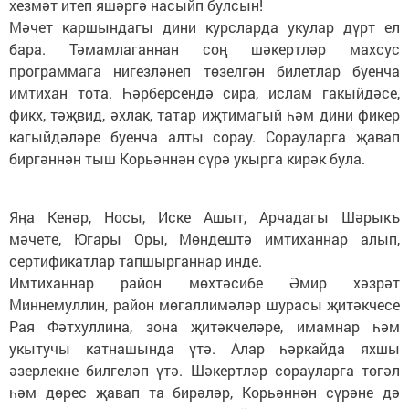
хезмәт итеп яшәргә насыйп булсын!
Мәчет каршындагы дини курсларда укулар дүрт ел
бара. Тәмамлаганнан соң шәкертләр махсус
программага нигезләнеп төзелгән билетлар буенча
имтихан тота. Һәрберсендә сира, ислам гакыйдәсе,
фикх, тәҗвид, әхлак, татар иҗтимагый һәм дини фикер
кагыйдәләре буенча алты сорау. Сорауларга җавап
биргәннән тыш Корьәннән сүрә укырга кирәк була.
Яңа Кенәр, Носы, Иске Ашыт, Арчадагы Шәрыкъ
мәчете, Югары Оры, Мөндештә имтиханнар алып,
сертификатлар тапшырганнар инде.
Имтиханнар район мөхтәсибе Әмир хәзрәт
Миннемуллин, район мөгаллимәләр шурасы җитәкчесе
Рая Фәтхуллина, зона җитәкчеләре, имамнар һәм
укытучы катнашында үтә. Алар һәркайда яхшы
әзерлекне билгеләп үтә. Шәкертләр сорауларга төгәл
һәм дөрес җавап та бирәләр, Корьәннән сүрәне дә