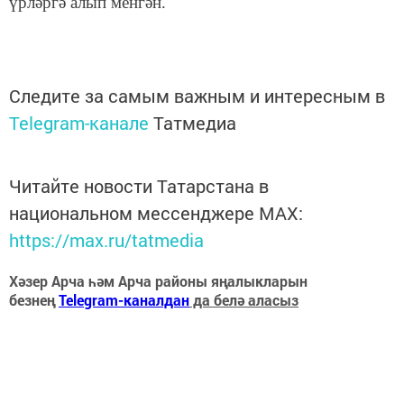
үрләргә алып менгән.
Следите за самым важным и интересным в
Telegram-канале
Татмедиа
Читайте новости Татарстана в
национальном мессенджере MАХ:
https://max.ru/tatmedia
Хәзер Арча һәм Арча районы яңалыкларын
безнең
Telegram-каналдан
да белә аласыз