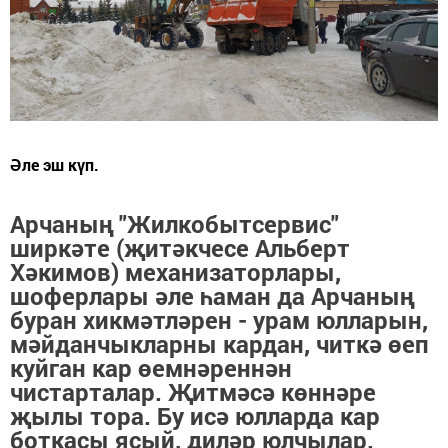
Әле эш күп.
Арчаның "Жилкобытсервис"
ширкәте (җитәкчесе Альберт
Хәкимов) механизаторлары,
шоферлары әле һаман да Арчаның
буран хикмәтләрен - урам юлларын,
мәйданчыкларны кардан, читкә өеп
куйган кар өемнәреннән
чистарталар. Җитмәсә көннәре
җылы тора. Бу исә юлларда кар
боткасы ясый, диләр юлчылар.