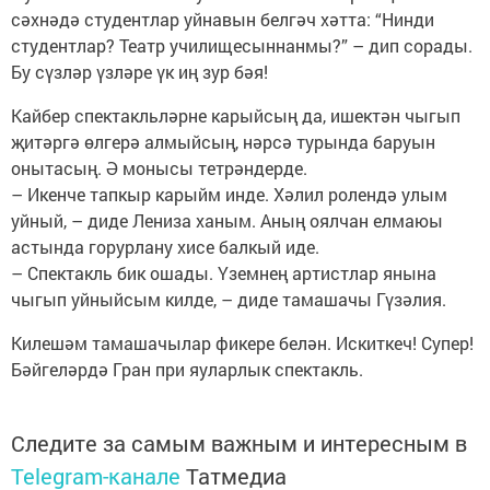
сәхнәдә студентлар уйнавын белгәч хәтта: “Нинди
студентлар? Театр училищесыннанмы?” – дип сорады.
Бу сүзләр үзләре үк иң зур бәя!
Кайбер спектакльләрне карыйсың да, ишектән чыгып
җитәргә өлгерә алмыйсың, нәрсә турында баруын
онытасың. Ә монысы тетрәндерде.
– Икенче тапкыр карыйм инде. Хәлил ролендә улым
уйный, – диде Лениза ханым. Аның оялчан елмаюы
астында горурлану хисе балкый иде.
– Спектакль бик ошады. Үземнең артистлар янына
чыгып уйныйсым килде, – диде тамашачы Гүзәлия.
Килешәм тамашачылар фикере белән. Искиткеч! Супер!
Бәйгеләрдә Гран при яуларлык спектакль.
Следите за самым важным и интересным в
Telegram-канале
Татмедиа