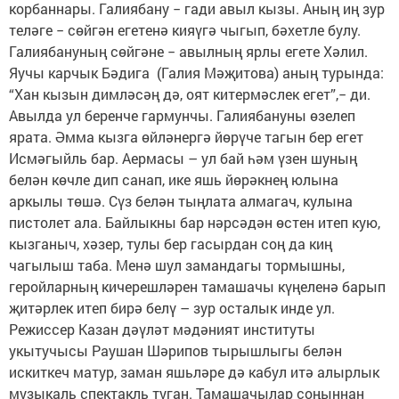
корбаннары. Галиябану − гади авыл кызы. Аның иң зур
теләге − сөйгән егетенә кияүгә чыгып, бәхетле булу.
Галиябануның сөйгәне − авылның ярлы егете Хәлил.
Яучы карчык Бәдига (Галия Мәҗитова) аның турында:
“Хан кызын димләсәң дә, оят китермәслек егет”,− ди.
Авылда ул беренче гармунчы. Галиябануны өзелеп
ярата. Әмма кызга өйләнергә йөрүче тагын бер егет
Исмәгыйль бар. Аермасы – ул бай һәм үзен шуның
белән көчле дип санап, ике яшь йөрәкнең юлына
аркылы төшә. Сүз белән тыңлата алмагач, кулына
пистолет ала. Байлыкны бар нәрсәдән өстен итеп кую,
кызганыч, хәзер, тулы бер гасырдан соң да киң
чагылыш таба. Менә шул замандагы тормышны,
геройларның кичерешләрен тамашачы күңеленә барып
җитәрлек итеп бирә белү – зур осталык инде ул.
Режиссер Казан дәүләт мәдәният институты
укытучысы Раушан Шәрипов тырышлыгы белән
искиткеч матур, заман яшьләре дә кабул итә алырлык
музыкаль спектакль туган. Тамашачылар соңыннан