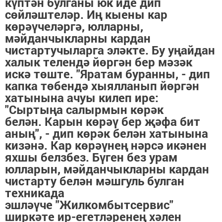
күптән булганы юк иде дип
сөйләштеләр. Иң кыены кар
көрәүчеләргә, юлларны,
мәйданчыкларны кардан
чистартучыларга эләкте. Бу уңайдан
халык телендә йөргән бер мәзәк
искә төште. "Яратам буранны, - дип
капка төбендә хыялланып йөргән
хатынына ачуы килеп ире:
"Сыртыңа салырмын көрәк
белән. Карын көрәү бер җәфа бит
аның", - дип көрәк белән хатынына
кизәнә. Кар көрәүнең нәрсә икәнен
яхшы белзбез. Бүген без урам
юлларын, мәйданчыкларны кардан
чистарту белән мәшгуль булган
техникада
эшләүче "Жилкомбытсервис"
ширкәте ир-егетләренең хәлен