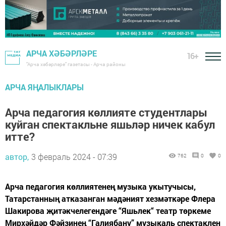
АРЧА ХӘБӘРЛӘРЕ
16+
"Арча хәбәрләре" газетасы - Арча районы
АРЧА ЯҢАЛЫКЛАРЫ
Арча педагогия көллияте студентлары
куйган спектакльне яшьләр ничек кабул
итте?
автор,
3 февраль 2024 - 07:39
762
0
0
Арча педагогия көллиятенең музыка укытучысы,
Татарстанның атказанган мәдәният хезмәткәре Флера
Шакирова җитәкчелегендәге “Яшьлек“ театр төркеме
Мирхәйдәр Фәйзинең “Галиябану” музыкаль спектаклен