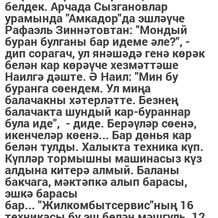
белдек. Арчада Сызгановлар
урамында "Амкадор"да эшләүче
Рафаэль Зиннәтовтан: "Мондый
буран булганы бар идеме әле?", -
дип сорагач, ул янәшәдә генә көрәк
белән кар көрәүче хезмәттәше
Наилгә дәште. Ә Наил: "Мин бу
буранга сөендем. Ул миңа
балачакны хәтерләтте. Безнең
балачакта шундый кар-бураннар
була иде", - диде. Берәүләр сөенә,
икенчеләр көенә... Бар дөнья кар
белән тулды. Халыкта техника күп.
Күпләр тормышны машинасыз күз
алдына китерә алмый. Баланы
бакчага, мәктәпкә алып барасы,
эшкә барасы
бар... "Жилкомбытсервис"ның 16
техникасы бу эш белән мәшгуль. 12