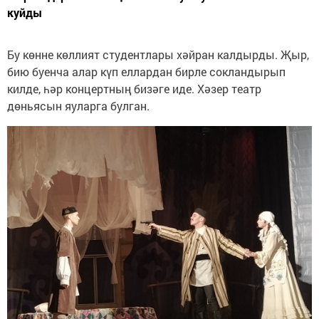
куйды
Бу көнне көллият студентлары хәйран калдырды. Җыр,
бию буенча алар күп еллардан бирле сокландырып
килде, һәр концертның бизәге иде. Хәзер театр
дөньясын яуларга булган.