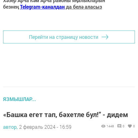
Хәзер Арча һәм Арча районы яңалыкларын
безнең
Telegram-каналдан
да белә аласыз
Перейти на страницу новости
ЯЗМЫШЛАР...
«Башка егет тап, бәхетле бул!” - дидем
автор,
2 февраль 2024 - 16:59
1448
0
0