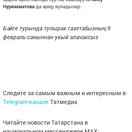
Нуриәхмәтова
да җиңү яуладылар.
Бәйге турында тулырак газетабызның 9
февраль саныннан укый алачаксыз
Следите за самым важным и интересным в
Telegram-канале
Татмедиа
Читайте новости Татарстана в
национальном мессенджере MАХ: