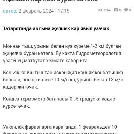
автор,
2 февраль 2024 - 17:15
1164
0
0
Татарстанда аз гына җепшек кар явып узачак.
Моннан тыш, урыны белән күз күреме 1-2 км булган
җиңелчә буран көтелә. Бу хакта Гидрометеорология
үзәгенең матбугат хезмәте хәбәр итә.
Көньяк-көнчыгыштан искән җил көньяк-көнбатышка
борыла, аның тизлеге 10 м/с ка, урыны белән 13 м/с
кадәр җитәчәк.
Көндез термометр баганасы 0..-5 градуска кадәр
күрсәтәчәк.
Ункөнлек фаразларга караганда, 1 февральдән 10
февральгә кадәр һаваның уртача температурасы