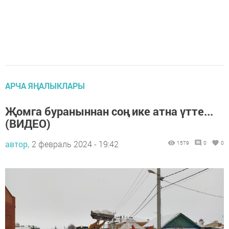
АРЧА ЯҢАЛЫКЛАРЫ
Җомга бураныннан соң ике атна үтте...
(ВИДЕО)
автор,
2 февраль 2024 - 19:42
1579
0
0