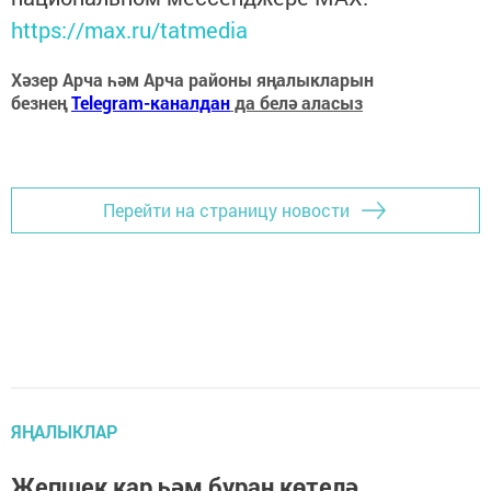
https://max.ru/tatmedia
Хәзер Арча һәм Арча районы яңалыкларын
безнең
Telegram-каналдан
да белә аласыз
Перейти на страницу новости
ЯҢАЛЫКЛАР
Җепшек кар һәм буран көтелә