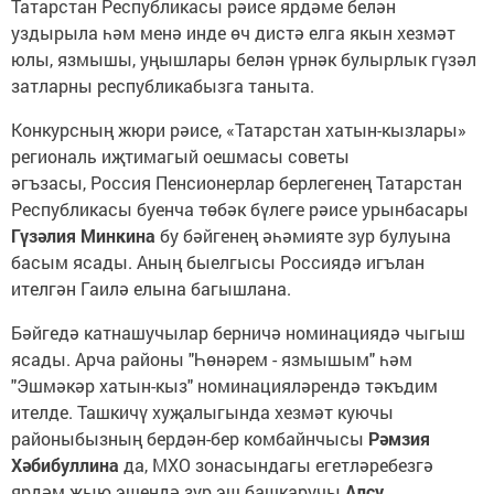
Татарстан Республикасы рәисе ярдәме белән
уздырыла һәм менә инде өч дистә елга якын хезмәт
юлы, язмышы, уңышлары белән үрнәк булырлык гүзәл
затларны республикабызга таныта.
Конкурсның жюри рәисе, «Татарстан хатын-кызлары»
региональ иҗтимагый оешмасы советы
әгъзасы, Россия Пенсионерлар берлегенең Татарстан
Республикасы буенча төбәк бүлеге рәисе урынбасары
Гүзәлия Минкина
бу бәйгенең әһәмияте зур булуына
басым ясады. Аның быелгысы Россиядә игълан
ителгән Гаилә елына багышлана.
Бәйгедә катнашучылар берничә номинациядә чыгыш
ясады. Арча районы "Һөнәрем - язмышым" һәм
"Эшмәкәр хатын-кыз" номинацияләрендә тәкъдим
ителде. Ташкичү хуҗалыгында хезмәт куючы
районыбызның бердән-бер комбайнчысы
Рәмзия
Хәбибуллина
да, МХО зонасындагы егетләребезгә
ярдәм җыю эшендә зур эш башкаручы
Алсу