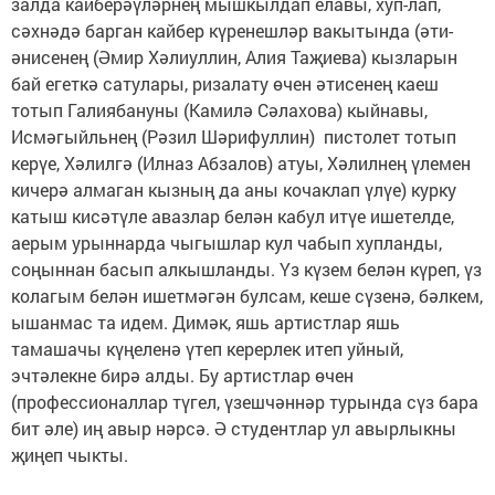
залда кайберәүләрнең мышкылдап елавы, хуп-лап,
сәхнәдә барган кайбер күренешләр вакытында (әти-
әнисенең (Әмир Хәлиуллин, Алия Таҗиева) кызларын
бай егеткә сатулары, ризалату өчен әтисенең каеш
тотып Галиябануны (Камилә Сәлахова) кыйнавы,
Исмәгыйльнең (Рәзил Шәрифуллин) пистолет тотып
керүе, Хәлилгә (Илназ Абзалов) атуы, Хәлилнең үлемен
кичерә алмаган кызның да аны кочаклап үлүе) курку
катыш кисәтүле авазлар белән кабул итүе ишетелде,
аерым урыннарда чыгышлар кул чабып хупланды,
соңыннан басып алкышланды. Үз күзем белән күреп, үз
колагым белән ишетмәгән булсам, кеше сүзенә, бәлкем,
ышанмас та идем. Димәк, яшь артистлар яшь
тамашачы күңеленә үтеп керерлек итеп уйный,
эчтәлекне бирә алды. Бу артистлар өчен
(профессионаллар түгел, үзешчәннәр турында сүз бара
бит әле) иң авыр нәрсә. Ә студентлар ул авырлыкны
җиңеп чыкты.