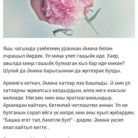
Яшь чагымда үзебезнең урамнан Әминә белән
очрашып йөрдек. Ул миңа үлеп гашыйк иде. Хәер,
авылда миңа гашыйк булмаган кыз бар иде микән?
Шулай да Әминә барысыннан да җитезрәк булды.
Армиягә киткәч, Әминә хатлар яза башлады. Ә мин ул
хатларны җавапсыз калдырдым, әллә нигә язасым
килмәде. Мөгаен, мин аны яратмаганмындыр.
Армиядән кайткач, бөтенләй читләштем аннан. Ул ни
булганын сорап өйгә үк килде, мин аны куып җибәрдем.
“Башка егет тап, бәхетле бул!” - дидем. Әминә үксеп
елап кайтып китте...