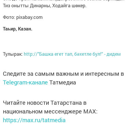
Тиз онытты Динарны, Ходайга шөкер.
Фото: pixabay.com
Таһир, Казан.
Тулырак:
http://"Башка егет тап, бәхетле бул!” - дидем
Следите за самым важным и интересным в
Telegram-канале
Татмедиа
Читайте новости Татарстана в
национальном мессенджере MАХ:
https://max.ru/tatmedia