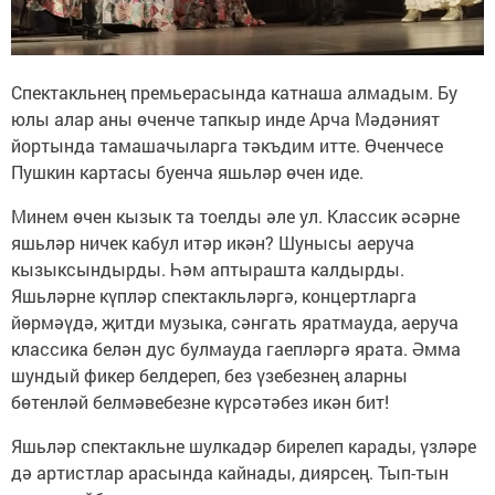
Спектакльнең премьерасында катнаша алмадым. Бу
юлы алар аны өченче тапкыр инде Арча Мәдәният
йортында тамашачыларга тәкъдим итте. Өченчесе
Пушкин картасы буенча яшьләр өчен иде.
Минем өчен кызык та тоелды әле ул. Классик әсәрне
яшьләр ничек кабул итәр икән? Шунысы аеруча
кызыксындырды. Һәм аптырашта калдырды.
Яшьләрне күпләр спектакльләргә, концертларга
йөрмәүдә, җитди музыка, сәнгать яратмауда, аеруча
классика белән дус булмауда гаепләргә ярата. Әмма
шундый фикер белдереп, без үзебезнең аларны
бөтенләй белмәвебезне күрсәтәбез икән бит!
Яшьләр спектакльне шулкадәр бирелеп карады, үзләре
дә артистлар арасында кайнады, диярсең. Тып-тын