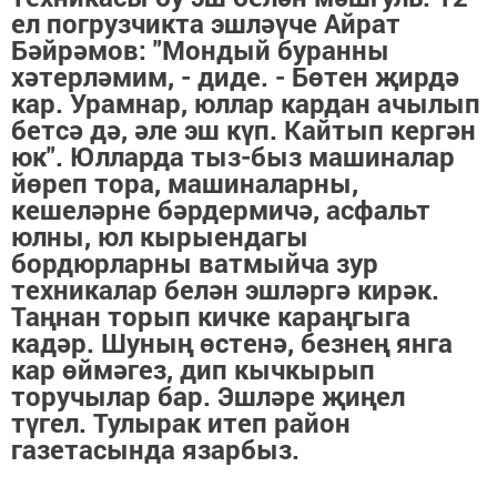
ел погрузчикта эшләүче Айрат
Бәйрәмов: "Мондый буранны
хәтерләмим, - диде. - Бөтен җирдә
кар. Урамнар, юллар кардан ачылып
бетсә дә, әле эш күп. Кайтып кергән
юк". Юлларда тыз-быз машиналар
йөреп тора, машиналарны,
кешеләрне бәрдермичә, асфальт
юлны, юл кырыендагы
бордюрларны ватмыйча зур
техникалар белән эшләргә кирәк.
Таңнан торып кичке караңгыга
кадәр. Шуның өстенә, безнең янга
кар өймәгез, дип кычкырып
торучылар бар. Эшләре җиңел
түгел. Тулырак итеп район
газетасында язарбыз.