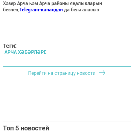
Хәзер Арча һәм Арча районы яңалыкларын
безнең
Telegram-каналдан
да белә аласыз
Теги:
АРЧА ХӘБӘРЛӘРЕ
Перейти на страницу новости
Топ 5 новостей