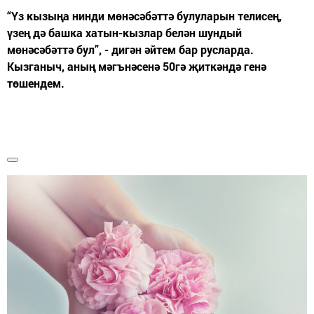
“Үз кызыңа нинди мөнәсәбәттә булуларын телисең,
үзең дә башка хатын-кызлар белән шундый
мөнәсәбәттә бул”, - дигән әйтем бар русларда.
Кызганыч, аның мәгънәсенә 50гә җиткәндә генә
төшендем.