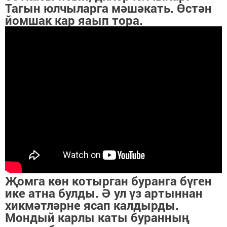
Тагын юлчыларга мәшәкать. Өстән
йомшак кар яаып тора.
Җомга көн котырган буранга бүген
ике атна булды. Ә ул үз артыннан
хикмәтләрне ясап калдырды.
Мондый карлы каты буранның