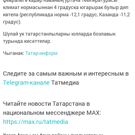
климат нормасыннан 4 градуска югарырак булыр дип
көтелә (республикада норма -12,1 градус, Казанда -11,2
градус).
Шулай ук татарстанлыларны юлларда бозлавык
турында кисәттеләр.
Чыганак:
Татар-информ
Следите за самым важным и интересным в
Telegram-канале
Татмедиа
Читайте новости Татарстана в
национальном мессенджере MАХ:
https://max.ru/tatmedia