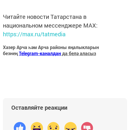
Читайте новости Татарстана в
национальном мессенджере MАХ:
https://max.ru/tatmedia
Хәзер Арча һәм Арча районы яңалыкларын
безнең
Telegram-каналдан
да белә аласыз
Оставляйте реакции