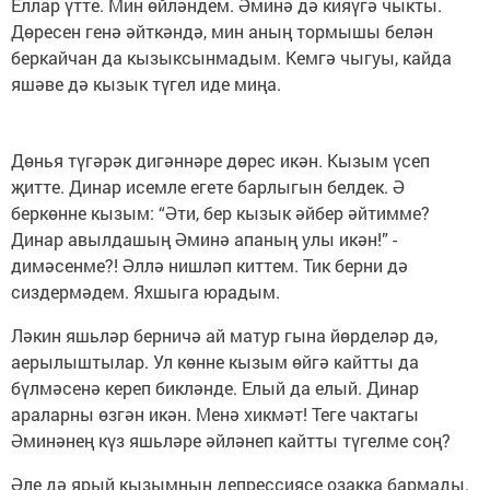
Еллар үтте. Мин өйләндем. Әминә дә кияүгә чыкты.
Дөресен генә әйткәндә, мин аның тормышы белән
беркайчан да кызыксынмадым. Кемгә чыгуы, кайда
яшәве дә кызык түгел иде миңа.
Дөнья түгәрәк дигәннәре дөрес икән. Кызым үсеп
җитте. Динар исемле егете барлыгын белдек. Ә
беркөнне кызым: “Әти, бер кызык әйбер әйтимме?
Динар авылдашың Әминә апаның улы икән!” -
димәсенме?! Әллә нишләп киттем. Тик берни дә
сиздермәдем. Яхшыга юрадым.
Ләкин яшьләр берничә ай матур гына йөрделәр дә,
аерылыштылар. Ул көнне кызым өйгә кайтты да
бүлмәсенә кереп бикләнде. Елый да елый. Динар
араларны өзгән икән. Менә хикмәт! Теге чактагы
Әминәнең күз яшьләре әйләнеп кайтты түгелме соң?
Әле дә ярый кызымның депрессиясе озакка бармады.