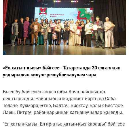
«Ел хатын-кызы» бәйгесе - Татарстанда 30 елга якын
уздырылып килүче республикакүләм чара
Быел бу бәйгенең зона этабы Арча районында
оештырылды. Районыбыз мәдәният йортына Саба,
Теләче, Кукмара, Әтнә, Балтач, Биектау, Балык Бистәсе,
Лаеш, Питрәч районнарыннан катнашучылар җыелды.
"Ел хатын-кызы. Ел ир-аты: хатын-кыз карашы" бәйгесе