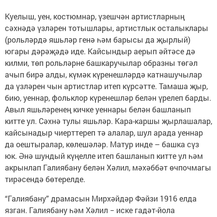
Куелыш, уен, костюмнар, үзешчән артистларның
сәхнәдә үзләрен тотышлары, артистлык осталыклары
(рольләрдә яшьләр генә һәм барысы да җырлый)
югары дәрәҗәдә иде. Кайсындыр аерып әйтәсе дә
килми, төп рольләрне башкаручылар образны төгәл
ачып бирә алды, күмәк күренешләрдә катнашучылар
да үзләрен чын артистлар итеп күрсәтте. Тамаша җыр,
бию, уеннар, фольклор күренешләр белән үрелеп барды.
Авыл яшьләренең кичке уеннары белән башланып
китте ул. Сәхнә тулы яшьләр. Кара-каршы җырлашалар,
кайсынадыр чиерттереп тә алалар, шул арада уеннар
да оештыралар, көлешәләр. Матур инде – башка сүз
юк. Әнә шундый күңелле итеп башланып китте ул һәм
акрынлап Галиябану белән Хәлил, мәхәббәт өчпочмагы
тирәсендә бөтерелде.
“Галиябану” драмасын Мирхәйдәр Фәйзи 1916 елда
язган. Галиябану һәм Хәлил − иске гадәт-йола