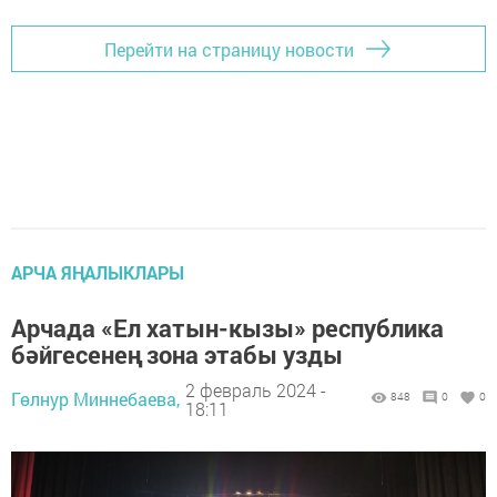
Перейти на страницу новости
АРЧА ЯҢАЛЫКЛАРЫ
Арчада «Ел хатын-кызы» республика
бәйгесенең зона этабы узды
2 февраль 2024 -
Гөлнур Миннебаева,
848
0
0
18:11