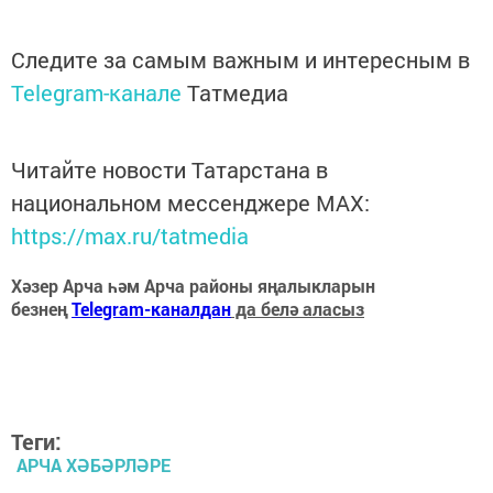
Следите за самым важным и интересным в
Telegram-канале
Татмедиа
Читайте новости Татарстана в
национальном мессенджере MАХ:
https://max.ru/tatmedia
Хәзер Арча һәм Арча районы яңалыкларын
безнең
Telegram-каналдан
да белә аласыз
Теги:
АРЧА ХӘБӘРЛӘРЕ