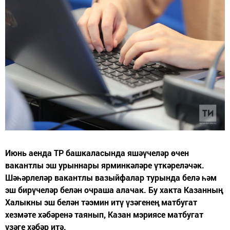
Июнь аенда ТР башкаласында яшәүчеләр өчен
вакантлы эш урыннары ярминкәләре үткәреләчәк.
Шәһәрлеләр вакантлы вазыйфалар турында белә һәм
эш бирүчеләр белән очраша алачак. Бу хакта Казанның
Халыкны эш белән тәэмин итү үзәгенең матбугат
хезмәте хәбәренә таянып, Казан мэриясе матбугат
үзәге хәбәр итә.