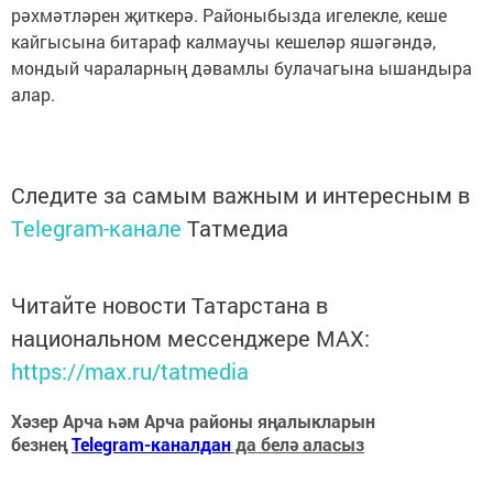
рәхмәтләрен җиткерә. Районыбызда игелекле, кеше
кайгысына битараф калмаучы кешеләр яшәгәндә,
мондый чараларның дәвамлы булачагына ышандыра
алар.
Следите за самым важным и интересным в
Telegram-канале
Татмедиа
Читайте новости Татарстана в
национальном мессенджере MАХ:
https://max.ru/tatmedia
Хәзер Арча һәм Арча районы яңалыкларын
безнең
Telegram-каналдан
да белә аласыз