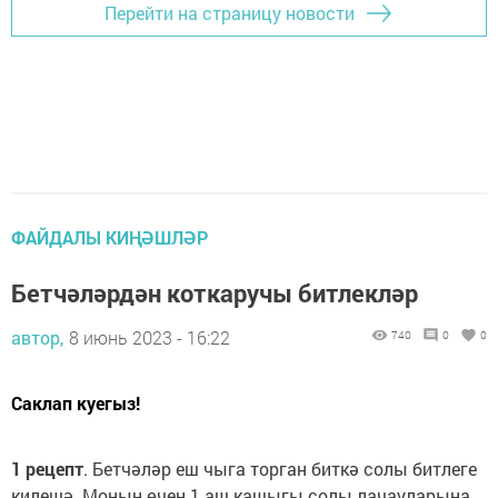
Перейти на страницу новости
ФАЙДАЛЫ КИҢӘШЛӘР
Бетчәләрдән коткаручы битлекләр
автор,
8 июнь 2023 - 16:22
740
0
0
Саклап куегыз!
1 рецепт
. Бетчәләр еш чыга торган биткә солы битлеге
килешә. Моның өчен 1 аш кашыгы солы лачауларына