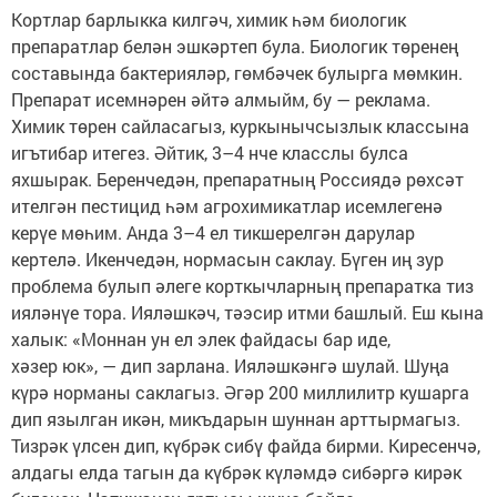
Кортлар барлыкка килгәч, химик һәм биологик
препаратлар белән эшкәртеп була. Биологик төренең
составында бактерияләр, гөмбәчек булырга мөмкин.
Препарат исемнәрен әйтә алмыйм, бу — реклама.
Химик төрен сайласагыз, куркынычсызлык классына
игътибар итегез. Әйтик, 3–4 нче класслы булса
яхшырак. Беренчедән, препаратның Россиядә рөхсәт
ителгән пестицид һәм агрохимикатлар исемлегенә
керүе мөһим. Анда 3–4 ел тикшерелгән дарулар
кертелә. Икенчедән, нормасын саклау. Бүген иң зур
проблема булып әлеге корткычларның препаратка тиз
ияләнүе тора. Ияләшкәч, тәэсир итми башлый. Еш кына
халык: «Моннан ун ел элек файдасы бар иде,
хәзер юк», — дип зарлана. Ияләшкәнгә шулай. Шуңа
күрә норманы саклагыз. Әгәр 200 миллилитр кушарга
дип язылган икән, микъдарын шуннан арттырмагыз.
Тизрәк үлсен дип, күбрәк сибү файда бирми. Киресенчә,
алдагы елда тагын да күбрәк күләмдә сибәргә кирәк