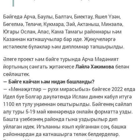
Бәйгедә Арча, Баулы, Балтач, Биектау, Яшел Үзән,
Бөгелмә, Теләче, Кукмара, Зәй, Актаныш, Минзәлә,
Югары Ослан, Апас, Кама Тамагы районнары һәм
Казаннан катнашучылар бар иде. Җиңүчеләргә
истәлекле бүләкләр һәм дипломнар тапшырылды.
Әлеге проект һәм бәйге турында Арча Мәдәният
йортының сәнгать җитәкчесе
Ләйлә Хәкимова
белән
сөйләштек.
— Бәйге кайчан һәм нидән башланды?
— «Мөнәҗәтләр — рухи мирасыбыз» бәйгесе 2022 елда
Идел буе Болгар дәүләтендә Ислам динен кабул итүгә
1100 ел тулу уңаеннан оештырылды. Бәйгенең сайлап
алу туры 5-19 май көннәрендә онлайн форматта узды.
Башта үзебезнең районда гына уздырылыр дип
уйлаган идек. Игъланны язып куйганнан соң, башка
районнардан да катнашырга теләк белдерделәр.