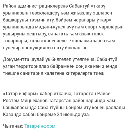
Район администрацияләренә Сабантуй үткәрү
урыннарын төзекләндерү һәм җиһазлау эшләрен
башкаруны тәэмин итү, бәйрәм чаралары үткәрү
урыннарында мәдәни-күңел ачу һәм спорт чараларын
уздыруны оештыру, сәнәгать һәм азык-төлек
товарлары, халык кәсепчелеге эшләнмәләрен һәм
сувенир продукциясен сату йөкләнгән.
Документта шулай ук билгеләп үтелгәнчә, Сабантуй
узган территорияләр бәйрәмнән соң ике көн эчендә
тиешле санитария халәтенә китерелергә тиеш.
«Татар-информ» хәбәр иткәнчә, Татарстан Рәисе
Рөстәм Миңнеханов Татарстан районнарында һәм
башкаласында Сабантуйны бәйрәм итү көнен раслады.
Казанда сабан бәйрәме 24 июньдә уза.
Чыганак:
Татар-информ