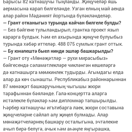
Барысы 82 катнашучы тыңланды. Җиңүчеләр яшь
аермасына карап билгеләнде. Узган елның май аенда
алар район Мәдәният йортында бүләкләнделәр.
— Грант отканыгыз турында кайчан билгеле булды?
— Без бәйгене тулыландырып, грантка проект язып
карарга булдык. Һәм ел ахырында җиңүче булуыбыз
турында хәбәр иттеләр. 488 075 сумлык грант оттык.
— Бу юнәлештә быел нинди эшләр башкарылды?
— Грант оту «Мөнәҗәтләр — рухи мирасыбыз»
бәйгесендә сәламәтлекләре чикләнгән кешеләргә
дә катнашырга мөмкинлек тудырды. Агымдагы елда
алар да көч сынашты. Республикабыз районнарыннан
87 мөнәҗәт башкаручының чыгышы жюри
тарафыннан бәяләнде. Гала-концертта аларга
истәлекле бүләкләр һәм дипломнар тапшырылды.
Һәрбер катнашучы игътибарга лаек, жюри составына
җиңүчеләрне сайлап алу җиңел булмады. Алар
мөнәҗәтчеләрнең башкару осталыгына, эчтәлекне
ачып бирә белүгә, ачык һәм аһәңле яңгырашка,