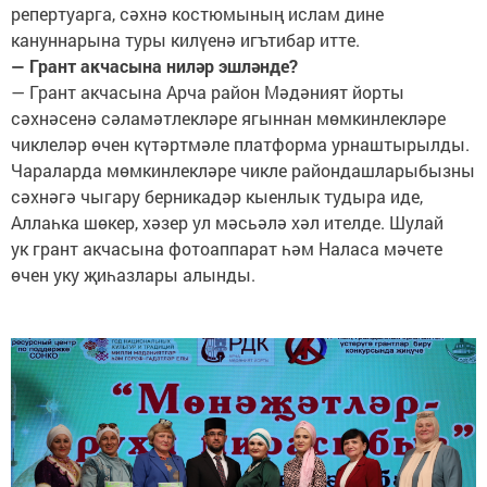
репертуарга, сәхнә костюмының ислам дине
кануннарына туры килүенә игътибар итте.
— Грант акчасына ниләр эшләнде?
— Грант акчасына Арча район Мәдәният йорты
сәхнәсенә сәламәтлекләре ягыннан мөмкинлекләре
чиклеләр өчен күтәртмәле платформа урнаштырылды.
Чараларда мөмкинлекләре чикле райондашларыбызны
сәхнәгә чыгару берникадәр кыенлык тудыра иде,
Аллаһка шөкер, хәзер ул мәсьәлә хәл ителде. Шулай
ук грант акчасына фотоаппарат һәм Наласа мәчете
өчен уку җиһазлары алынды.