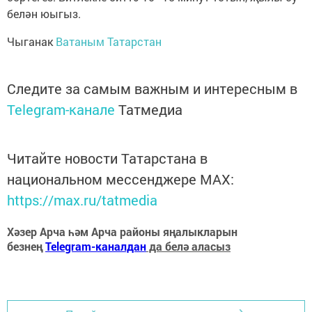
белән юыгыз.
Чыганак
Ватаным Татарстан
Следите за самым важным и интересным в
Telegram-канале
Татмедиа
Читайте новости Татарстана в
национальном мессенджере MАХ:
https://max.ru/tatmedia
Хәзер Арча һәм Арча районы яңалыкларын
безнең
Telegram-каналдан
да белә аласыз