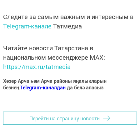
Следите за самым важным и интересным в
Telegram-канале
Татмедиа
Читайте новости Татарстана в
национальном мессенджере MАХ:
https://max.ru/tatmedia
Хәзер Арча һәм Арча районы яңалыкларын
безнең
Telegram-каналдан
да белә аласыз
Перейти на страницу новости