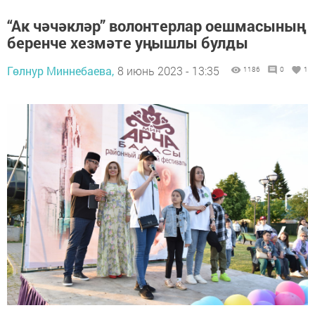
“Ак чәчәкләр” волонтерлар оешмасының
беренче хезмәте уңышлы булды
Гөлнур Миннебаева,
8 июнь 2023 - 13:35
1186
0
1