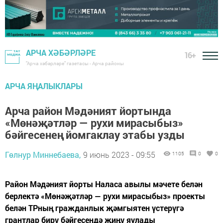
АРЧА ХӘБӘРЛӘРЕ
16+
"Арча хәбәрләре" газетасы - Арча районы
АРЧА ЯҢАЛЫКЛАРЫ
Арча район Мәдәният йортында
«Мөнәҗәтләр — рухи мирасыбыз»
бәйгесенең йомгаклау этабы узды
Гөлнур Миннебаева,
9 июнь 2023 - 09:55
1105
0
0
Район Мәдәният йорты Наласа авылы мәчете белән
берлектә «Мөнәҗәтләр — рухи мирасыбыз» проекты
белән ТРның гражданлык җәмгыятен үстерүгә
грантлар бирү бәйгесендә җиңү яулады