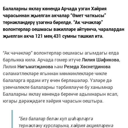
Балаларны яклау көнендә Арчада узган Хәйрия
чарасыннан җыелган акчалар “Өмет чаткысы”
тернәкләндерү үзәгенә бирелде. “Ак чәчәкләр”
волонтерлар оешмасы вәкилләре әйтүенчә, чаралардан
җыелган акча 121 мең 431 сумны тәшкил итә.
“Ак чәчәкләр” волонтерлар оешмасы агымдагы елда
барлыкка килә. Арчада гомер итүче
Лилия Шәфикова
,
Лилия
Нигъмәтҗанова
һәм
Резеда Хөснетдинова
сәламәтлекләре ягыннан мөмкинлекләре чикле
балаларга ярдәм итү өчен берләшәләр. Үзләре дә
үзенчәлекле балаларны тәрбияләүче бу ханымнар
Балаларны яклау көнендә беренче адымнарын ясап,
югары дәрәҗәдәге хәйрия чарасын оештыра.
“Без балалар белән күп шәһәрләргә
тернәкләнү курсларына, хәйрия акцияләренә