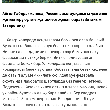
Айгөл Габдрахманова, Россия авыл хуҗалыгы үзәгенең
җитештерү бүлеге җитәкчесе җавап бирә (»Ватаным
Татарстан»)
— Хәзер колорадо коңгызлары йомырка сала башлый.
Бу вакытта биологик ысул белән генә көрәшә алабыз.
Ни өчен дигәндә, химик препаратлар йомырка салу
фазасында нәтиҗә бирми. Әйтик, подизус дигән
файдалы бөҗәк бар. Ул колорадо коңгызының
йомыркасы белән туклана. Әлбәттә, аны бөтен кешенең
дә сатып алу мөмкинлеге юк. Идел буе федераль
округында лаборатор шартларда без генә үрчетәбез.
Подизусны Казанга килеп сатып алырга мөмкин, шулай
ук район бүлегенә дә җибәрә алабыз. Бер квадрат
метрга 2–3 экземпляр кирәк. Бер данәсе — 5 сум.
Бөҗәкне ел саен сатып алырга туры киләчәк.