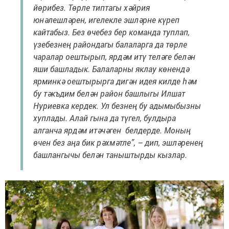
йөрибез. Төрле типтагы хәйрия
юнәлешләрен, игелекле эшләрне күреп
кайтабыз. Без өчебез бер команда туплап,
үзебезнең райондагы балаларга да төрле
чаралар оештырып, ярдәм итү теләге белән
яши башладык. Балаларны яклау көнендә
ярминкә оештырырга дигән идея килде һәм
бу тәкъдим белән район башлыгы Илшат
Нуриевка кердек. Ул безнең бу адымыбызны
хуплады. Алай гына да түгел, булдыра
алганча ярдәм итәчәген белдерде. Моның
өчен без аңа бик рәхмәтле”, – дип, эшләренең
башлангычы белән таныштырды кызлар.