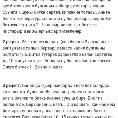
куе ботка хасил булганчы кайнар су өстәргә кирәк.
Суынгач, шуны биткә сөртеп, кипкәнче тотасы. Аннан
бүлмә температурасындагы су белән юарга кирәк. Бу
битлекне атнага 2–3 тапкыр ясасагыз, битегез
чистарыр, вак җыерчыклар тигезләнер.
2 рецепт
. 25 г төссез кынага (хна буявы) 2 аш кашыгы
зәйтүн мае салып, бертөрле масса хасил булганчы
болгатыгыз. Биткә түгәрәк хәрәкәтләр белән сөртегез
дә 10 минут көтегез. Аннары су белән юып төшерегез.
Әлеге битлек 1–2 атнага җитә.
3 рецепт.
Банан да җыерчыклардан һәм бетчәләрдән
котылырга булыша. Өч кенә ингредиенттан торган
әлеге битлек тә биткә икенче сулыш бирә. Бик тиз
эшләнә дә. Бер бананны изеп, 1 аш кашыгы каймак һәм
йомырка сарысы кушып, әлеге катнашманы биткә
сөртегез. Битлекне биттә 10–15 минут тотып, җылы су