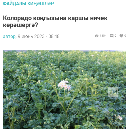
ФАЙДАЛЫ КИҢӘШЛӘР
Колорадо коңгызына каршы ничек
көрәшергә?
автор,
9 июнь 2023 - 08:48
1304
0
0