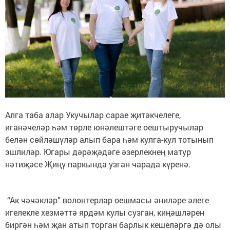
Алга таба алар Укучылар сарае җитәкчелеге,
иганәчеләр һәм төрле юнәлештәге оештыручылар
белән сөйләшүләр алып бара һәм кулга-кул тотынып
эшлиләр. Югары дәрәҗәдәге әзерлекнең матур
нәтиҗәсе Җиңү паркында узган чарада күренә.
“Ак чәчәкләр” волонтерлар оешмасы әниләре әлеге
игелекле хезмәттә ярдәм кулы сузган, киңәшләрен
биргән һәм җан атып торган барлык кешеләргә дә олы