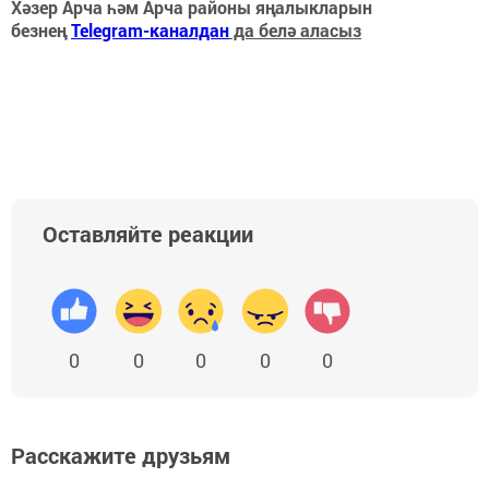
Хәзер Арча һәм Арча районы яңалыкларын
безнең
Telegram-каналдан
да белә аласыз
Оставляйте реакции
0
0
0
0
0
Расскажите друзьям