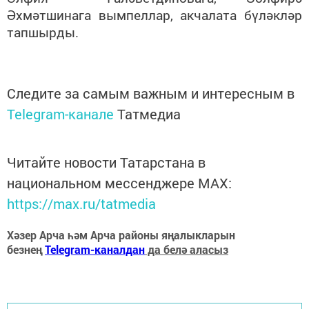
Әхмәтшинага вымпеллар, акчалата бүләкләр
тапшырды.
Следите за самым важным и интересным в
Telegram-канале
Татмедиа
Читайте новости Татарстана в
национальном мессенджере MАХ:
https://max.ru/tatmedia
Хәзер Арча һәм Арча районы яңалыкларын
безнең
Telegram-каналдан
да белә аласыз