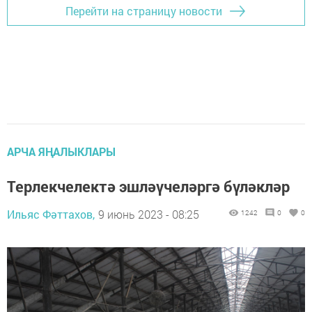
Перейти на страницу новости
АРЧА ЯҢАЛЫКЛАРЫ
Терлекчелектә эшләүчеләргә бүләкләр
Ильяс Фәттахов,
9 июнь 2023 - 08:25
1242
0
0