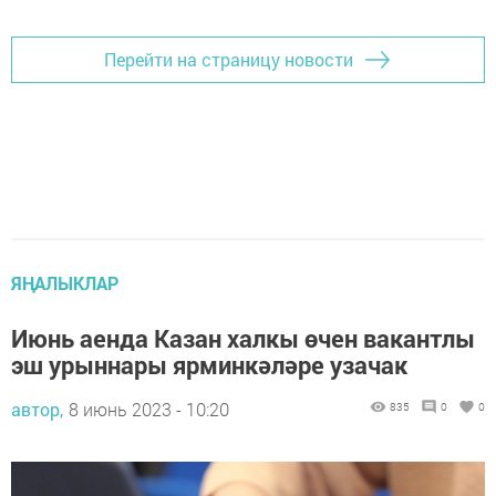
Перейти на страницу новости
ЯҢАЛЫКЛАР
Июнь аенда Казан халкы өчен вакантлы
эш урыннары ярминкәләре узачак
автор,
8 июнь 2023 - 10:20
835
0
0