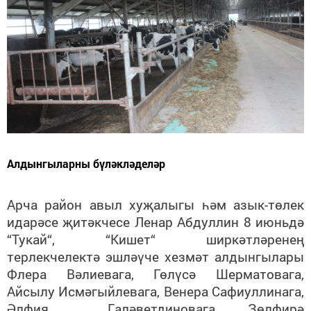
Алдынгыларны бүләкләделәр
Арча район авыл хуҗалыгы һәм азык-төлек
идарәсе җитәкчесе Ленар Абдуллин 8 июньдә
“Тукай“, “Кишет“ ширкәтләренең
терлекчелектә эшләүче хезмәт алдынгылары
Флера Вәлиевага, Гөлүсә Шерматовага,
Айсылу Исмәгыйлевага, Венера Сафиуллинага,
Әлфия Галәветдиновага, Зөлфирә