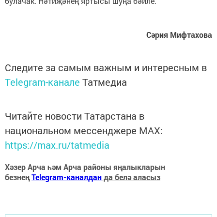
булачак. Нәтиҗәнең яртысы шуңа бәйле.
Сәрия Мифтахова
Следите за самым важным и интересным в
Telegram-канале
Татмедиа
Читайте новости Татарстана в
национальном мессенджере MАХ:
https://max.ru/tatmedia
Хәзер Арча һәм Арча районы яңалыкларын
безнең
Telegram-каналдан
да белә аласыз