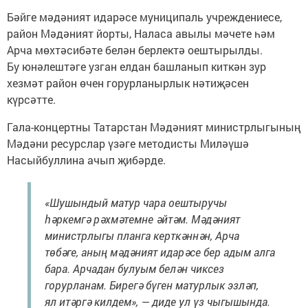
Бәйге мәдәният идарәсе муниципаль учреждениесе,
район Мәдәният йорты, Наласа авылы мәчете һәм
Арча мөхтәсибәте белән берлектә оештырылды.
Бу юнәлештәге узган елдан башланып киткән зур
хезмәт район өчен горурланырлык нәтиҗәсен
күрсәтте.
Гала-концертны Татарстан Мәдәният министрлыгының
Мәдәни ресурслар үзәге методисты Миләүшә
Насыйбуллина ачып җибәрде.
«Шушындый матур чара оештыручы
һәркемгә рәхмәтемне әйтәм. Мәдәният
министрлыгы планга керткәннән, Арча
төбәге, аның мәдәният идарәсе бер адым алга
бара. Арчадан булуым белән чиксез
горурланам. Бирегә бүген матурлык эзләп,
ял итәргә килдем», — диде ул үз чыгышында.