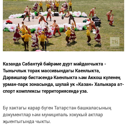
Казанда Сабантуй бәйрәме дүрт мәйданчыкта -
Тынычлык торак массивындагы Каенлыкта,
Дәрвишләр бистәсендә Каенлыкта һәм Аккош күленең
урман-парк зонасында, шулай ук «Казан» Халыкара ат-
спорт комплексы территориясендә уза.
Бу хактагы карар бүген Татарстан башкаласының
документлар һәм муниципаль хокукый актлар
җыентыгында чыкты.