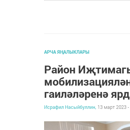
АРЧА ЯҢАЛЫКЛАРЫ
Район Иҗтимаг
мобилизациялән
гаиләләренә яр
Исрафил Насыйбуллин,
13 март 2023 -