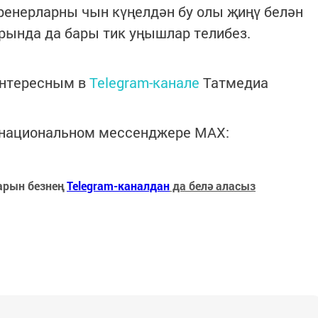
тренерларны чын күңелдән бу олы җиңү белән
ында да бары тик уңышлар телибез.
интересным в
Telegram-канале
Татмедиа
в национальном мессенджере MАХ:
арын безнең
Telegram-каналдан
да белә аласыз