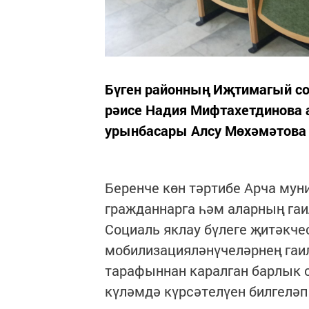
Бүген районның Иҗтимагый с
рәисе Надия Мифтахетдинова
урынбасары Алсу Мөхәмәтова
Беренче көн тәртибе Арча му
гражданнарга һәм аларның га
Социаль яклау бүлеге җитәкч
мобилизацияләнүчеләрнең гаи
тарафыннан каралган барлык 
күләмдә күрсәтелүен билгеләп 