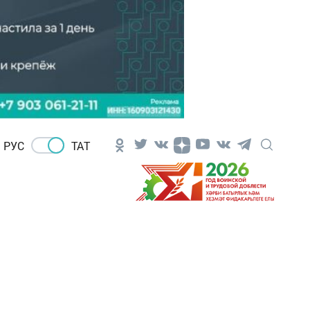
РУС
ТАТ