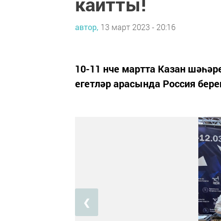
кайтты!
автор,
13 март 2023 - 20:16
10-11 нче мартта Казан шәһәре
егетләр арасында Россия бере
❮