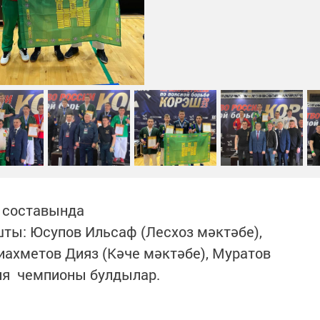
 составында
шты: Юсупов Ильсаф (Лесхоз мәктәбе),
иахметов Дияз (Кәче мәктәбе), Муратов
сия чемпионы булдылар.