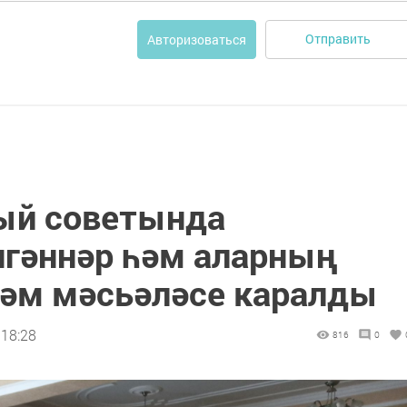
Отправить
Авторизоваться
ый советында
гәннәр һәм аларның
дәм мәсьәләсе каралды
 18:28
816
0