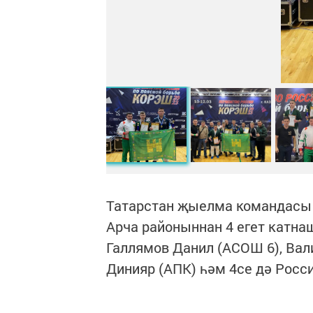
Татарстан җыелма командасы
Арча районыннан 4 егет катна
Галлямов Данил (АСОШ 6), Вал
Динияр (АПК) һәм 4се дә Рос