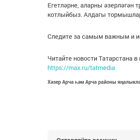
Егетләрне, аларны әзерләгән 
котлыйбыз. Алдагы тормышлар
Следите за самым важным и 
Читайте новости Татарстана 
https://max.ru/tatmedia
Хәзер Арча һәм Арча районы яңалыкл
Оставляйте реакции