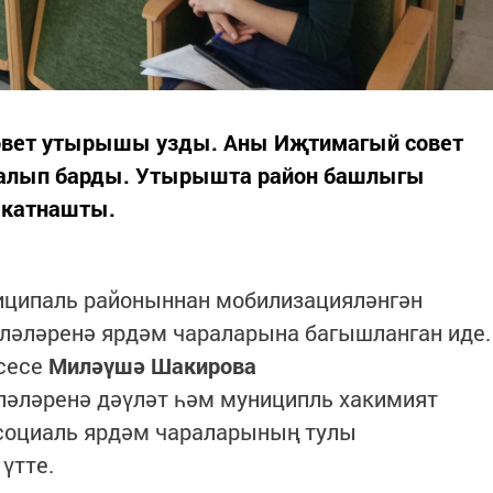
овет утырышы узды. Аны Иҗтимагый совет
 алып барды. Утырышта район башлыгы
 катнашты.
ниципаль районыннан мобилизацияләнгән
иләләренә ярдәм чараларына багышланган иде.
есесе
Миләүшә Шакирова
ләләренә дәүләт һәм муниципль хакимият
социаль ярдәм чараларының тулы
үтте.