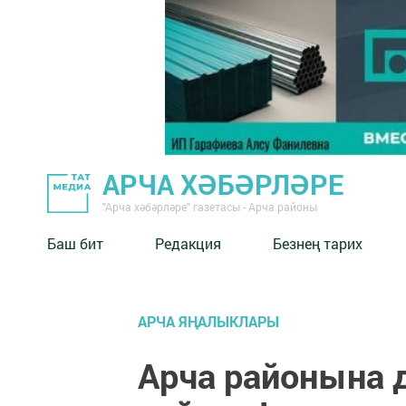
АРЧА ХӘБӘРЛӘРЕ
"Арча хәбәрләре" газетасы - Арча районы
Баш бит
Редакция
Безнең тарих
АРЧА ЯҢАЛЫКЛАРЫ
Арча районына 