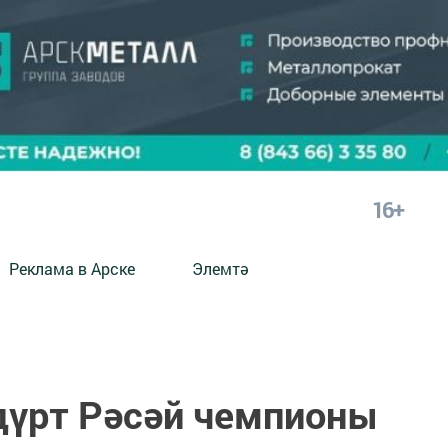
16+
Реклама в Арске
Элемтә
дүрт Рәсәй чемпионы