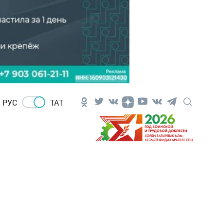
РУС
ТАТ