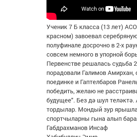
Ученик 7 Б класса (13 лет) АС
красном) завоевал серебряную 
полуфинале досрочно в 2-х рау
совсем немного в упорной бор
Первенстве решалась судьба 2
порадовали Галимов Амирхан,
поединке и Гаптелбаров Ранел
победить, желаю не расстраива
будущее". Без дә шул теләктә.
тордылар. Мондый зур ярышлар
спортчыларны гына алып барал
Габдрахманов Инсаф
Хәбибуллин Әмир