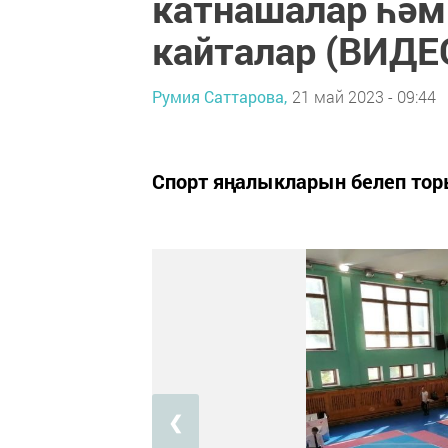
катнашалар һәм
кайталар (ВИДЕ
Румия Саттарова,
21 май 2023 - 09:44
Спорт яңалыкларын белеп тор
❮