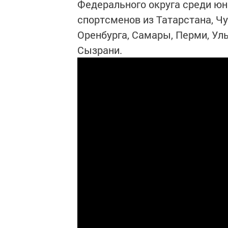
Федерального округа среди юн
спортсменов из Татарстана, Ч
Оренбурга, Самары, Перми, Уль
Сызрани.