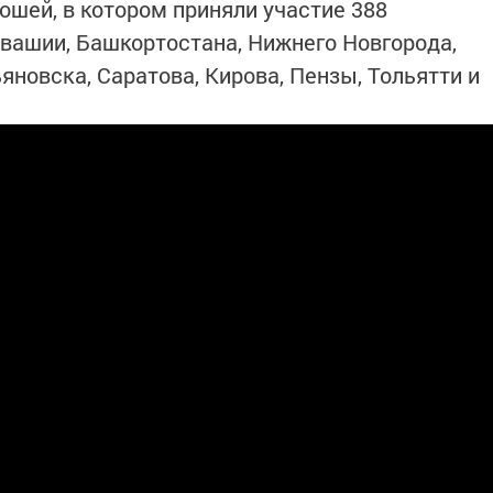
ошей, в котором приняли участие 388
увашии, Башкортостана, Нижнего Новгорода,
яновска, Саратова, Кирова, Пензы, Тольятти и