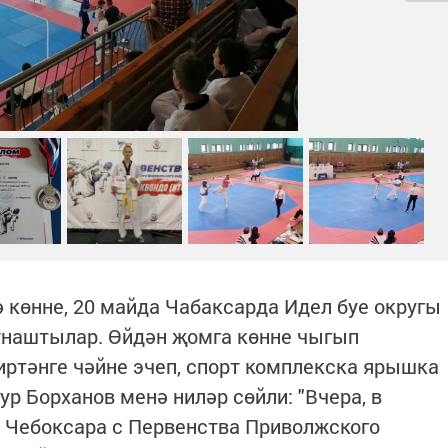
көнне, 20 майда Чабаксарда Идел буе округы
наштылар. Өйдән җомга көнне чыгып
 иртәнге чәйне эчеп, спорт комплекска ярышка
р Борханов менә ниләр сөйли: "Вчера, в
з Чебоксара с Первенства Приволжского