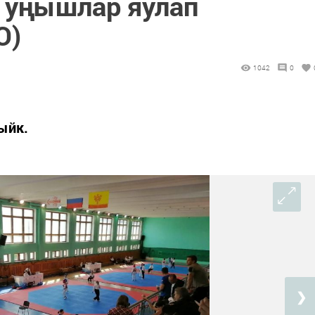
 уңышлар яулап
О)
1042
0
ыйк.
❯