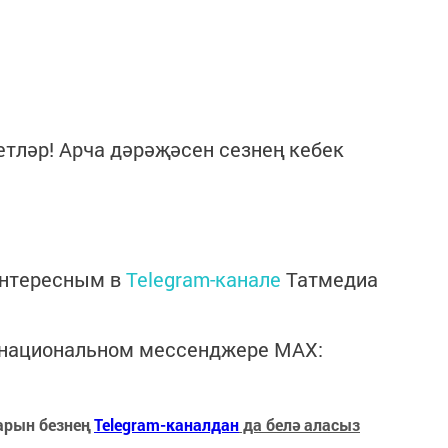
етләр! Арча дәрәҗәсен сезнең кебек
интересным в
Telegram-канале
Татмедиа
в национальном мессенджере MАХ:
арын безнең
Telegram-каналдан
да белә аласыз