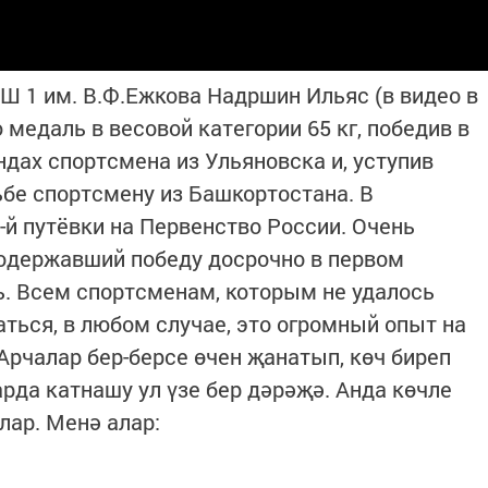
ОШ 1 им. В.Ф.Ежкова Надршин Ильяс (в видео в
медаль в весовой категории 65 кг, победив в
ндах спортсмена из Ульяновска и, уступив
ьбе спортсмену из Башкортостана. В
-й путёвки на Первенство России. Очень
 одержавший победу досрочно в первом
ь. Всем спортсменам, которым не удалось
ться, в любом случае, это огромный опыт на
 Арчалар бер-берсе өчен җанатып, көч биреп
да катнашу ул үзе бер дәрәҗә. Анда көчле
ар. Менә алар: