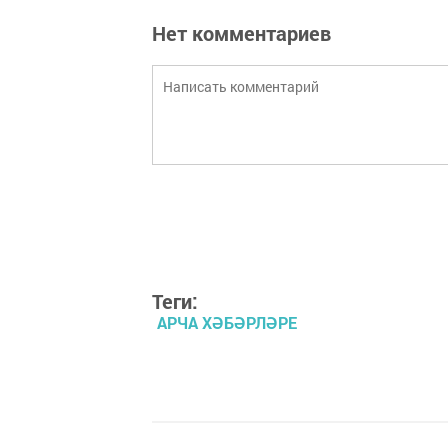
Нет комментариев
Теги:
АРЧА ХӘБӘРЛӘРЕ