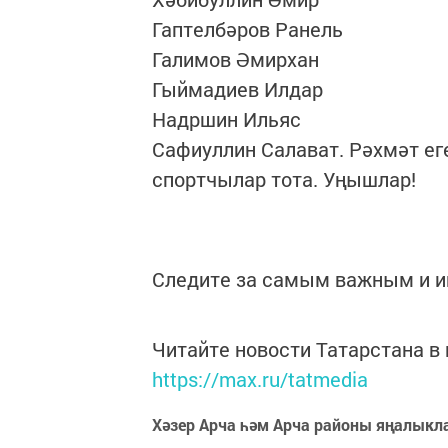
Гаптелбәров Ранель
Галимов Әмирхан
Гыймадиев Илдар
Надршин Ильяс
Сафиуллин Салават. Рәхмәт ег
спортчылар тота. Уңышлар!
Следите за самым важным и 
Читайте новости Татарстана 
https://max.ru/tatmedia
Хәзер Арча һәм Арча районы яңалыкл