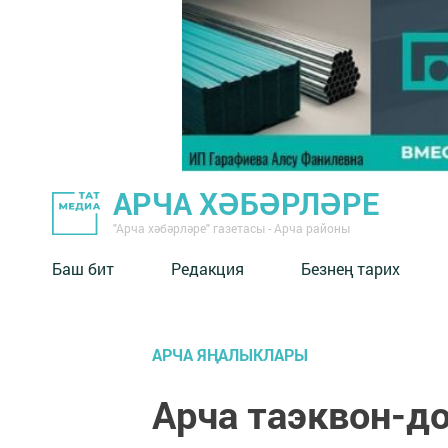
АРЧА ХӘБӘРЛӘРЕ
"Арча хәбәрләре" газетасы - Арча районы
Баш бит
Редакция
Безнең тарих
АРЧА ЯҢАЛЫКЛАРЫ
Арча таэквон-д