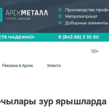
16+
Реклама в Арске
Элемтә
очылары зур ярышларда