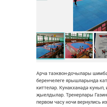
Арча таэквон-дочылары шимбә 
беренчелеге ярышларында кат
киттеләр. Кунакханәдә кунып,
җыелдылар. Тренерлары Газину
первом часу ночи вернулись и