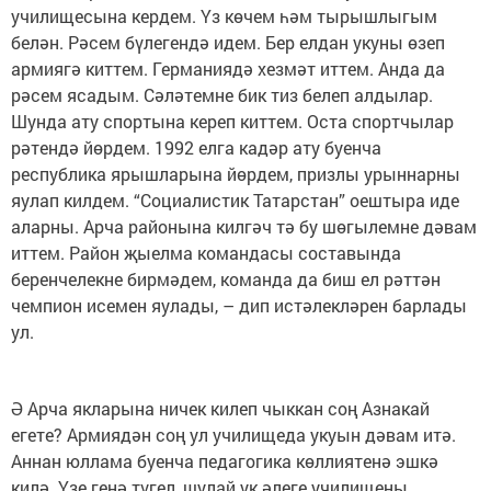
училищесына кердем. Үз көчем һәм тырышлыгым
белән. Рәсем бүлегендә идем. Бер елдан укуны өзеп
армиягә киттем. Германиядә хезмәт иттем. Анда да
рәсем ясадым. Сәләтемне бик тиз белеп алдылар.
Шунда ату спортына кереп киттем. Оста спортчылар
рәтендә йөрдем. 1992 елга кадәр ату буенча
республика ярышларына йөрдем, призлы урыннарны
яулап килдем. “Социалистик Татарстан” оештыра иде
аларны. Арча районына килгәч тә бу шөгылемне дәвам
иттем. Район җыелма командасы составында
беренчелекне бирмәдем, команда да биш ел рәттән
чемпион исемен яулады, – дип истәлекләрен барлады
ул.
Ә Арча якларына ничек килеп чыккан соң Азнакай
егете? Армиядән соң ул училищеда укуын дәвам итә.
Аннан юллама буенча педагогика көллиятенә эшкә
килә. Үзе генә түгел, шулай ук әлеге училищены