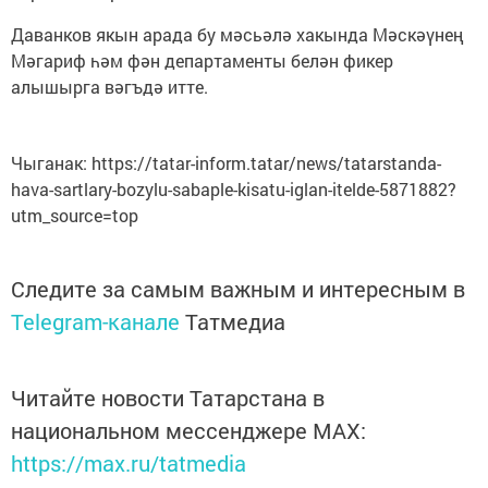
Даванков якын арада бу мәсьәлә хакында Мәскәүнең
Мәгариф һәм фән департаменты белән фикер
алышырга вәгъдә итте.
Чыганак: https://tatar-inform.tatar/news/tatarstanda-
hava-sartlary-bozylu-sabaple-kisatu-iglan-itelde-5871882?
utm_source=top
Следите за самым важным и интересным в
Telegram-канале
Татмедиа
Читайте новости Татарстана в
национальном мессенджере MАХ:
https://max.ru/tatmedia