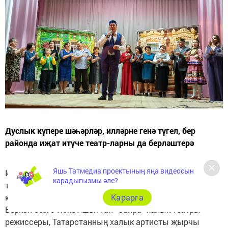
Дуслык күпере шәһәрләр, илләрне генә түгел, бер
районда иҗат итүче театр-ларны да берләштерә
Яшь Татмедиа проектының яңа видеосын
Иске Ашытның “Саяра” һәм Кышкарның “Нур” халык
карадыгызмы әле?
театрлары арасында булган дуслык җепләрен дуслык
Карарга
күпере тагын да ныгыткан.
Беркөн безгә Иске Ашыттан “Саяра” халык театры
режиссеры, Татарстанның халык артисты җырчы