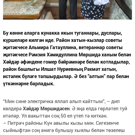
Бу көнне аларга кунакка якын туганнары, дуслары,
күршеләре килгән иде. Район хатын-кызлар советы
җитәкчесе Альмира Гатауллина, ветераннар советы
җитәкчесе Рәмзия Хәмидуллина Мөршидә ханым белән
Хәйдәр әфәндене гомер бәйрәмнәре белән котладылар,
район башлыгы Илшат Нуриевның Рәхмәт хатын,
истәлек бүләге тапшырдылар. Ә без “алтын” пар белән
үткәннәрне барладык.
“Мин сине электричка яллап алып кайттым”, – дип
көлдерә
Хәйдәр Мөршидәсен
. Ә яңа елда гөрләтеп туй
итәләр. Ул вакыттан соң 50 ел үтеп тә киткән.
– Питрәч районы Күн авылы кызы мин. Сигезенче
сыйныфтан соң әнигә булышу хыялы белән төзелеш