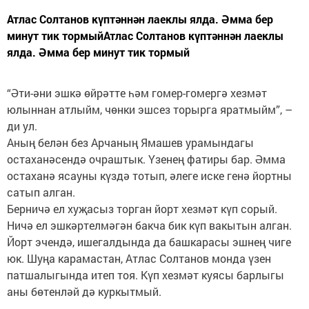
Атлас Солтанов күптәннән лаеклы ялда. Әмма бер
минут тик тормыйАтлас Солтанов күптәннән лаеклы
ялда. Әмма бер минут тик тормый
“Әти-әни эшкә өйрәтте һәм гомер-гомергә хезмәт
юлыннан атлыйм, чөнки эшсез торырга яратмыйм”, –
ди ул.
Аның белән без Арчаның Ямашев урамындагы
остаханәсендә очраштык. Үзенең фатиры бар. Әмма
остаханә ясауны күздә тотып, әлеге иске генә йортны
сатып алган.
Берничә ел хуҗасыз торган йорт хезмәт күп сорый.
Ничә ел эшкәртелмәгән бакча бик күп вакытын алган.
Йорт эчендә, ишегалдында да башкарасы эшнең чиге
юк. Шуңа карамастан, Атлас Солтанов монда үзен
патшалыгында итеп тоя. Күп хезмәт куясы барлыгы
аны бөтенләй дә куркытмый.