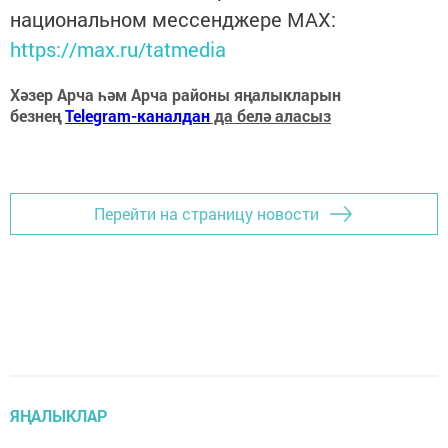
национальном мессенджере MАХ:
https://max.ru/tatmedia
Хәзер Арча һәм Арча районы яңалыкларын
безнең
Telegram-каналдан
да белә аласыз
Перейти на страницу новости
ЯҢАЛЫКЛАР