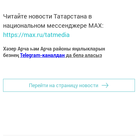
Читайте новости Татарстана в
национальном мессенджере MАХ:
https://max.ru/tatmedia
Хәзер Арча һәм Арча районы яңалыкларын
безнең
Telegram-каналдан
да белә аласыз
Перейти на страницу новости