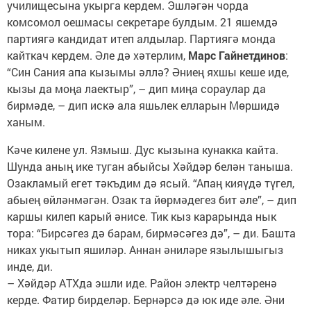
училищесына укырга кердем. Эшләгән чорда
комсомол оешмасы секретаре булдым. 21 яшемдә
партиягә кандидат итеп алдылар. Партиягә монда
кайткач кердем. Әле дә хәтерлим,
Марс Гайнетдинов
:
“Син Сания апа кызымы әллә? Әниең яхшы кеше иде,
кызы да моңа лаектыр”, – дип миңа сораулар да
бирмәде, – дип искә ала яшьлек елларын Мөршидә
ханым.
Кәче килене ул. Язмыш. Дус кызына кунакка кайта.
Шунда аның ике туган абыйсы Хәйдәр белән таныша.
Озакламый егет тәкъдим дә ясый. “Апаң кияүдә түгел,
абыең өйләнмәгән. Озак та йөрмәдегез бит әле”, – дип
каршы килеп карый әнисе. Тик кыз карарында нык
тора: “Бирсәгез дә барам, бирмәсәгез дә”, – ди. Башта
никах укытып яшиләр. Аннан әниләре язылышыгыз
инде, ди.
– Хәйдәр АТХда эшли иде. Район электр челтәренә
керде. Фатир бирделәр. Бернәрсә дә юк иде әле. Әни