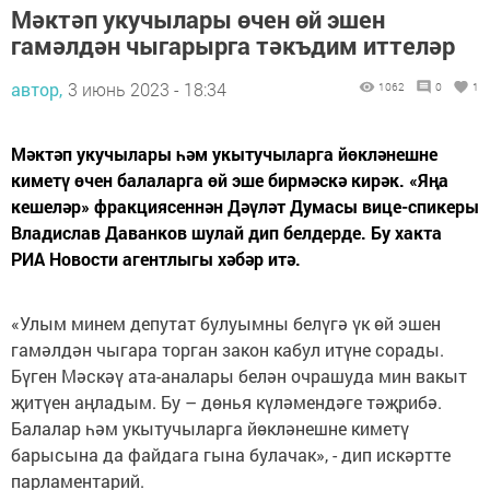
Мәктәп укучылары өчен өй эшен
гамәлдән чыгарырга тәкъдим иттеләр
автор,
3 июнь 2023 - 18:34
1062
0
1
Мәктәп укучылары һәм укытучыларга йөкләнешне
киметү өчен балаларга өй эше бирмәскә кирәк. «Яңа
кешеләр» фракциясеннән Дәүләт Думасы вице-спикеры
Владислав Даванков шулай дип белдерде. Бу хакта
РИА Новости агентлыгы хәбәр итә.
«Улым минем депутат булуымны белүгә үк өй эшен
гамәлдән чыгара торган закон кабул итүне сорады.
Бүген Мәскәү ата-аналары белән очрашуда мин вакыт
җитүен аңладым. Бу – дөнья күләмендәге тәҗрибә.
Балалар һәм укытучыларга йөкләнешне киметү
барысына да файдага гына булачак», - дип искәртте
парламентарий.