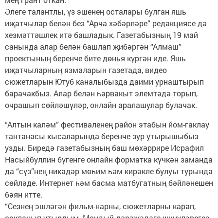
Әлеге талантлы, үз эшенең осталары булган яшь
иҗатчылар белән без “Арча хәбәрләре” редакциясе дә
хезмәттәшлек итә башладык. Газетабызның 19 май
санында алар белән башлап җибәргән “Алмаш”
проектының беренче бите дөнья күргән иде. Яшь
иҗатчыларның язмаларын газетада, видео
сюжетларын Ютуб каналыбызда даими урнаштырып
барачакбыз. Алар белән һәрвакыт элемтәдә торып,
очрашып сөйләшүләр, онлайн аралашулар булачак.
“Алтын каләм” фестиваленең район этабын йом-гаклау
тантанасы кысаларында беренче зур утырышыбыз
узды. Биредә газетабызның баш мөхәррире Исрафил
Насыйбуллин бүгенге онлайн форматка күчкән заманда
да “сүз”нең никадәр мөһим һәм кирәкле булуы турында
сөйләде. Интернет һәм басма матбугатның бәйләнешен
бәян итте.
“Сезнең эшләгән фильм-нарны, сюжетларны карап,
сокланып утырдым. Мондый дәрәҗәдәге җиңүләрегез