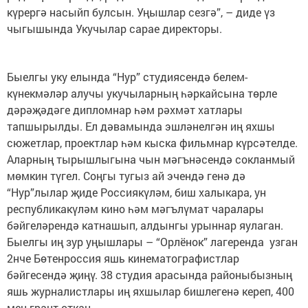
күрергә насыйп булсын. Уңышлар сезгә”, – диде үз
чыгышында Укучылар сарае директоры.
Быелгы уку елында “Нур” студиясендә белем-
күнекмәләр алучы укучыларның һәркайсына төрле
дәрәҗәдәге дипломнар һәм рәхмәт хатлары
тапшырылды. Ел дәвамында эшләнелгән иң яхшы
сюжетлар, проектлар һәм кыска фильмнар күрсәтелде.
Аларның тырышлыгына чын мәгънәсендә сокланмый
мөмкин түгел. Соңгы тугыз ай эчендә генә дә
“Нур”лылар җиде Россиякүләм, биш халыкара, ун
республикакүләм кино һәм мәгълүмат чаралары
бәйгеләрендә катнашып, алдынгы урыннар яулаган.
Быелгы иң зур уңышлары – “Орлёнок” лагеренда узган
2нче Бөтенроссия яшь кинематографистлар
бәйгесендә җиңү. 38 студия арасында районыбызның
яшь журналистлары иң яхшылар бишлегенә кереп, 400
мең грант откан.