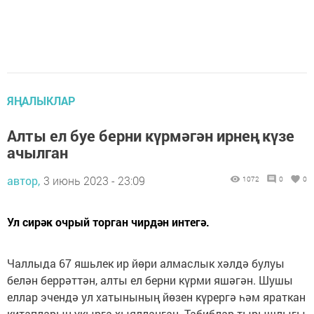
ЯҢАЛЫКЛАР
Алты ел буе берни күрмәгән ирнең күзе
ачылган
автор,
3 июнь 2023 - 23:09
1072
0
0
Ул сирәк очрый торган чирдән интегә.
Чаллыда 67 яшьлек ир йөри алмаслык хәлдә булуы
белән беррәттән, алты ел берни күрми яшәгән. Шушы
еллар эчендә ул хатынының йөзен күрергә һәм яраткан
китапларын укырга хыялланган. Табиблар тырышлыгы