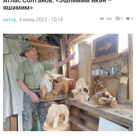
яшәмим»
автор,
4 июнь 2023 - 10:14
1092
0
0