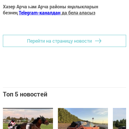
Хәзер Арча һәм Арча районы яңалыкларын
безнең
Telegram-каналдан
да белә аласыз
Перейти на страницу новости
Топ 5 новостей