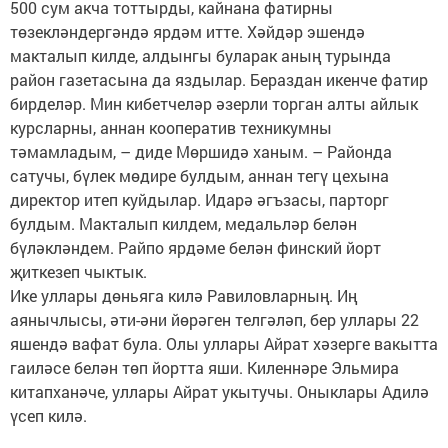
500 сум акча тоттырды, кайнана фатирны
төзекләндергәндә ярдәм итте. Хәйдәр эшендә
макталып килде, алдынгы буларак аның турында
район газетасына да яздылар. Бераздан икенче фатир
бирделәр. Мин кибетчеләр әзерли торган алты айлык
курсларны, аннан кооператив техникумны
тәмамладым, – диде Мөршидә ханым. – Районда
сатучы, бүлек мөдире булдым, аннан тегү цехына
директор итеп куйдылар. Идарә әгъзасы, парторг
булдым. Макталып килдем, медальләр белән
бүләкләндем. Райпо ярдәме белән финский йорт
җиткезеп чыктык.
Ике уллары дөньяга килә Равиловларның. Иң
аянычлысы, әти-әни йөрәген телгәләп, бер уллары 22
яшендә вафат була. Олы уллары Айрат хәзерге вакытта
гаиләсе белән төп йортта яши. Киленнәре Эльмира
китапханәче, уллары Айрат укытучы. Оныклары Адилә
үсеп килә.