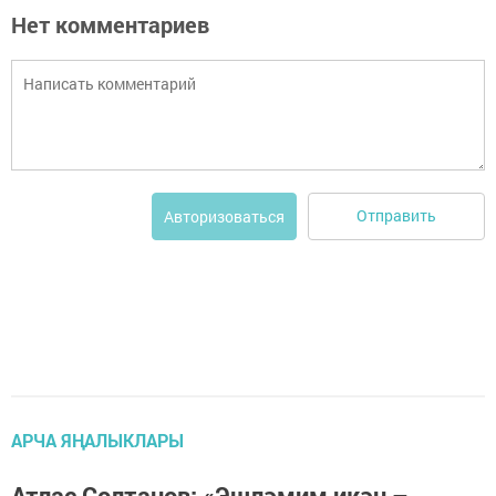
Нет комментариев
Отправить
Авторизоваться
АРЧА ЯҢАЛЫКЛАРЫ
Атлас Солтанов: «Эшләмим икән –