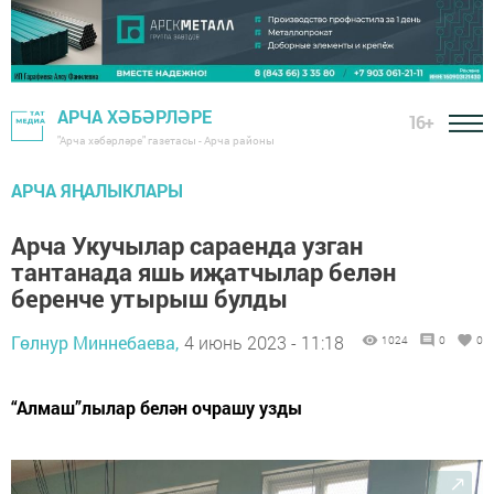
АРЧА ХӘБӘРЛӘРЕ
16+
"Арча хәбәрләре" газетасы - Арча районы
АРЧА ЯҢАЛЫКЛАРЫ
Арча Укучылар сараенда узган
тантанада яшь иҗатчылар белән
беренче утырыш булды
Гөлнур Миннебаева,
4 июнь 2023 - 11:18
1024
0
0
“Алмаш”лылар белән очрашу узды