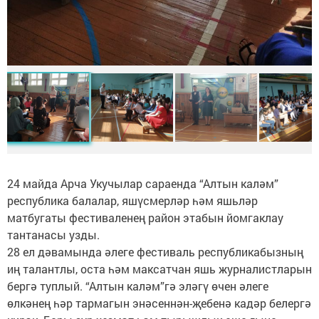
24 майда Арча Укучылар сараенда “Алтын каләм”
республика балалар, яшүсмерләр һәм яшьләр
матбугаты фестиваленең район этабын йомгаклау
тантанасы узды.
28 ел дәвамында әлеге фестиваль республикабызның
иң талантлы, оста һәм максатчан яшь журналистларын
бергә туплый. “Алтын каләм”гә эләгү өчен әлеге
өлкәнең һәр тармагын энәсеннән-җебенә кадәр белергә