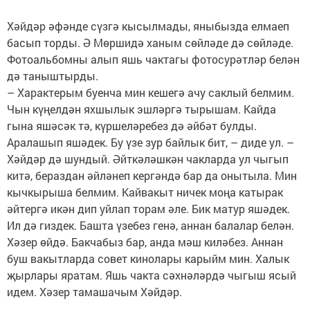
Хәйдәр әфәнде сүзгә кысылмады, яныбызда елмаеп
басып торды. Ә Мөршидә ханым сөйләде дә сөйләде.
Фотоальбомны алып яшь чактагы фотосурәтләр белән
дә таныштырды.
– Характерым буенча мин кешегә ачу саклый белмим.
Чын күңелдән яхшылык эшләргә тырышам. Кайда
гына яшәсәк тә, күршеләребез дә әйбәт булды.
Аралашып яшәдек. Бу үзе зур байлык бит, – диде ул. –
Хәйдәр дә шундый. Әйткәләшкән чакларда ул чыгып
китә, бераздан әйләнеп кергәндә бар да онытыла. Мин
кычкырыша белмим. Кайвакыт ничек моңа катырак
әйтергә икән дип уйлап торам әле. Бик матур яшәдек.
Ил дә гиздек. Башта үзебез генә, аннан балалар белән.
Хәзер өйдә. Бакчабыз бар, анда мәш киләбез. Аннан
буш вакытларда совет кинолары карыйм мин. Халык
җырлары яратам. Яшь чакта сәхнәләрдә чыгыш ясый
идем. Хәзер тамашачым Хәйдәр.