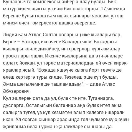
Кушлавычта комплекслы әйбер эшләү булды. Бик
матур килеп чыкты ул һәм бик озак торды. 17 яшемдә
беренче булып кош һәм ишәк сыннары ясасам, ул эш
минем өчен гомерлек юлдашка әверелде.
Лидия һәм Атлас Солтановларның ике кызлары бар.
Берсе – Божада, икенчесе Казанда яши. Божадагы
кызлары көчле дизайнер, интерьерлар, күргәзмәләр
проектлары эшли. Икенче кызларына да әти-әниләре
сәләте йоккан, ул төрле материаллардан өй өчен кирәк-
яраклар ясый. “Божада яшәүче кызга йорт төзүгә дә
өлеш кертергә туры килде. Төзелеш эше күп булды.
Әмма шөгылемне дә ташламадым”, – диде Атлас
Әбүзәрович.
Кул эшләрен сата да ул, бүләк тә итә. Туганнарга,
дусларга. Осталыгын белгәннәр аңа бүләк итеп акча
салырга түгел, үз кул хезмәтен алып килергә ишарәли
икән. Ул ясаган сыннар арасында гөл чүлмәге кую өчен
җайланма белән урман җәнлекләре сыннары да,