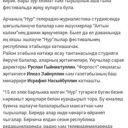
кирәк. Бары зур хезмәт һәм тырышлык аша гына
фестивальдә җиңү яуларга була.
Арчаның “Нур” телерадио-журналистика студиясендә
шөгыльләнүче балалар һәм яшүсмерләр “Алтын
каләм”нең даими җиңүчеләре. Быел да ел дәвамында
иң яхшы эшләүче “Нур”лылар фестивальнең
республика этабында катнашачак.
Район этабына нәтиҗә ясау тантанасында студиягә
йөрүче балалар, аларның җитәкчеләре, Укучылар сарае
директоры
Руслан Гыйниатуллин
, “Форпост” оешмасы
җитәкчесе
Илназ Зәйнуллин
һәм газетабызның баш
мөхәррире
Исрафил Насыйбуллин
катнашты.
“15 ел элек барлыкка килгән “Нур” түгәрәге бүген безне
һәрвакыт җиңүләре белән куандырып тора. Бу юнәлеш
буенча эшләүче балаларыбыз максатчан һәм
тырышлар. Биредә алар инде һөнәргә өйрәнеп
чыгалар. Берничә елдан сезне республика
редакцияләрендә, радио һәм телевидениеләрендә