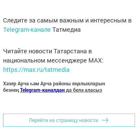
Следите за самым важным и интересным в
Telegram-канале
Татмедиа
Читайте новости Татарстана в
национальном мессенджере MАХ:
https://max.ru/tatmedia
Хәзер Арча һәм Арча районы яңалыкларын
безнең
Telegram-каналдан
да белә аласыз
Перейти на страницу новости