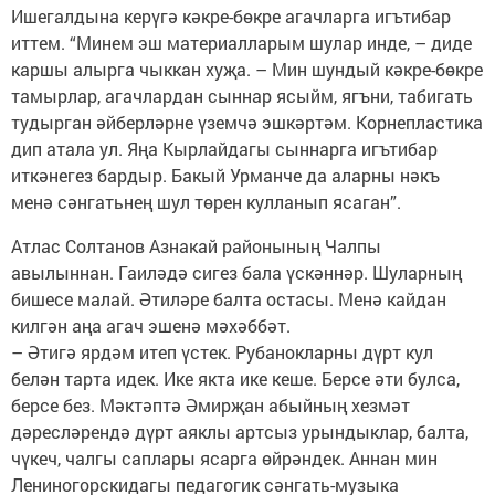
Ишегалдына керүгә кәкре-бөкре агачларга игътибар
иттем. “Минем эш материалларым шулар инде, – диде
каршы алырга чыккан хуҗа. – Мин шундый кәкре-бөкре
тамырлар, агачлардан сыннар ясыйм, ягъни, табигать
тудырган әйберләрне үземчә эшкәртәм. Корнепластика
дип атала ул. Яңа Кырлайдагы сыннарга игътибар
иткәнегез бардыр. Бакый Урманче да аларны нәкъ
менә сәнгатьнең шул төрен кулланып ясаган”.
Атлас Солтанов Азнакай районының Чалпы
авылыннан. Гаиләдә сигез бала үскәннәр. Шуларның
бишесе малай. Әтиләре балта остасы. Менә кайдан
килгән аңа агач эшенә мәхәббәт.
– Әтигә ярдәм итеп үстек. Рубанокларны дүрт кул
белән тарта идек. Ике якта ике кеше. Берсе әти булса,
берсе без. Мәктәптә Әмирҗан абыйның хезмәт
дәресләрендә дүрт аяклы артсыз урындыклар, балта,
чүкеч, чалгы саплары ясарга өйрәндек. Аннан мин
Лениногорскидагы педагогик сәнгать-музыка