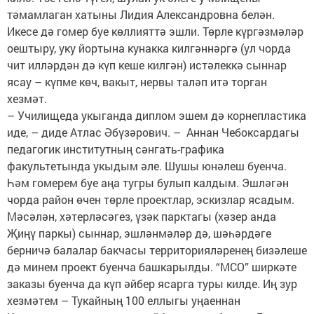
тәмамлаган хатыны Лидия Александровна белән.
Икесе дә гомер буе көллияттә эшли. Төрле күргәзмәләр
оештыру, уку йортына кунакка килгәннәргә (ул чорда
чит илләрдән дә күп кеше килгән) истәлеккә сыннар
ясау – күпме көч, вакыт, нервы таләп итә торган
хезмәт.
– Училищеда укыганда диплом эшем дә корнепластика
иде, – диде Атлас Әбүзәрович. – Аннан Чебоксардагы
педагогик институтның сәнгать-графика
факультетында укыдым әле. Шушы юнәлеш буенча.
Һәм гомерем буе аңа тугры булып калдым. Эшләгән
чорда район өчен төрле проектлар, эскизлар ясадым.
Мәсәлән, хәтерләсәгез, үзәк парктагы (хәзер анда
Җиңү паркы) сыннар, эшләнмәләр дә, шәһәрдәге
берничә балалар бакчасы территорияләренең бизәлеше
дә минем проект буенча башкарылды. “МСО” ширкәте
заказы буенча да күп әйбер ясарга туры килде. Иң зур
хезмәтем – Тукайның 100 еллыгы уңаеннан