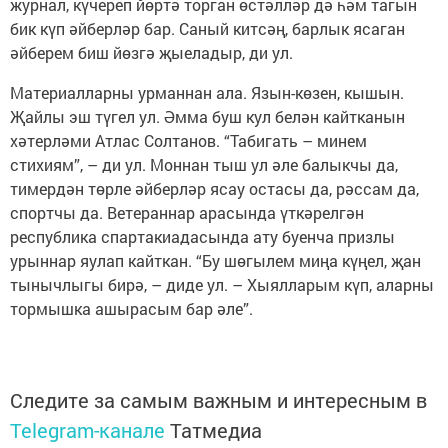
журнал, күчереп йөртә торган өстәлләр дә һәм тагын
бик күп әйберләр бар. Саный китсәң, барлык ясаган
әйберем биш йөзгә җыеладыр, ди ул.
Материалларны урманнан ала. Язын-көзен, кышын.
Җайлы эш түгел ул. Әмма буш кул белән кайтканын
хәтерләми Атлас Солтанов. “Табигать – минем
стихиям”, – ди ул. Моннан тыш ул әле балыкчы да,
тимердән төрле әйберләр ясау остасы да, рәссам да,
спортчы да. Ветераннар арасында үткәрелгән
республика спартакиадасында ату буенча призлы
урыннар яулап кайткан. “Бу шөгылем миңа күңел, җан
тынычлыгы бирә, – диде ул. – Хыялларым күп, аларны
тормышка ашырасым бар әле”.
Следите за самым важным и интересным в
Telegram-канале
Татмедиа