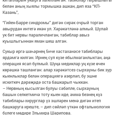
белән аның хыялы тормышка ашкан, дип яза “КП-
Казань”,
“Гийен-Барре синдромы” дигән сирәк очрый торган
авырудан интегә икән ул. Хәрәкәтләнә алмый. Шулай
ук бит нервы параличланган, табиблар авыз
куышлыгыннан яман шеш алган.
Сукыр иргә шәһәрнең 5нче хастаханәсе табиблары
ярдәмгә килгән. Ирнең сул күзе ябылмаганлыктан, аңа
операция ясап булмый. Шуңа медиклар уң күзе өчен
көрәшкә ташланган: алар хәрәкәтсез сырхауны бик зур
кыенлыклар белән операциягә әзерләп, бу эшне
искиткеч дәрәҗәдә оста башкарып чыккан.
– Нервның кысылган булуы сәбәпле, сырхауның
башын селкетмичә тоту кыен иде, әмма безнең күз
табиблары-хирурглар үз эшләрен менә дигән итеп
башкаруга иреште, – дип сөйләп үткән офтальмология
бүлеге мөдире Эльмира Шәрипова.