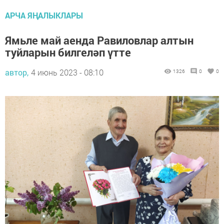
АРЧА ЯҢАЛЫКЛАРЫ
Ямьле май аенда Равиловлар алтын
туйларын билгеләп үтте
автор,
4 июнь 2023 - 08:10
1326
0
0