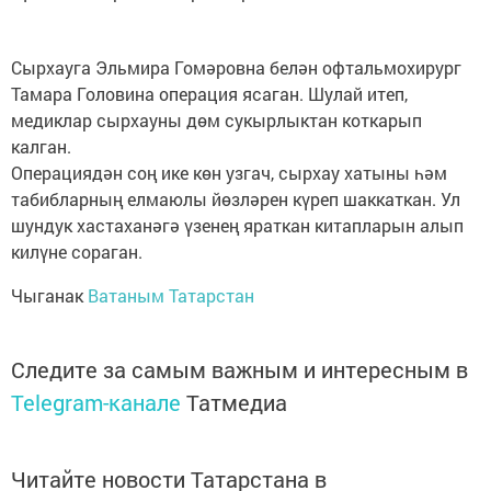
Сырхауга Эльмира Гомәровна белән офтальмохирург
Тамара Головина операция ясаган. Шулай итеп,
медиклар сырхауны дөм сукырлыктан коткарып
калган.
Операциядән соң ике көн узгач, сырхау хатыны һәм
табибларның елмаюлы йөзләрен күреп шаккаткан. Ул
шундук хастаханәгә үзенең яраткан китапларын алып
килүне сораган.
Чыганак
Ватаным Татарстан
Следите за самым важным и интересным в
Telegram-канале
Татмедиа
Читайте новости Татарстана в