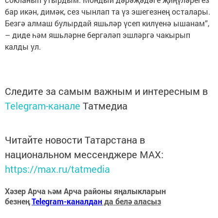
бар икән, димәк, сез чынлап та үз эшегезнең осталары.
Безгә алмаш булырдай яшьләр үсеп килүенә ышанам”,
– диде һәм яшьләрне бергәләп эшләргә чакырып
калды ул.
Следите за самым важным и интересным в
Telegram-канале
Татмедиа
Читайте новости Татарстана в
национальном мессенджере MАХ:
https://max.ru/tatmedia
Хәзер Арча һәм Арча районы яңалыкларын
безнең
Telegram-каналдан
да белә аласыз