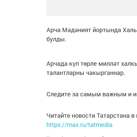
Арча Мәдәният йортында Халы
булды.
Арчада күп төрле милләт халк
талантларны чакырганнар.
Следите за самым важным и 
Читайте новости Татарстана 
https://max.ru/tatmedia