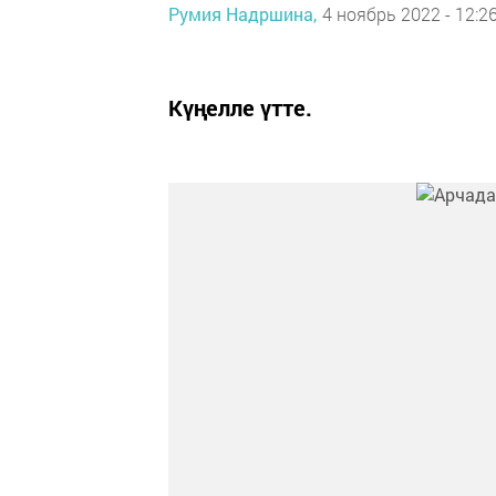
Румия Надршина,
4 ноябрь 2022 - 12:2
Күңелле үтте.