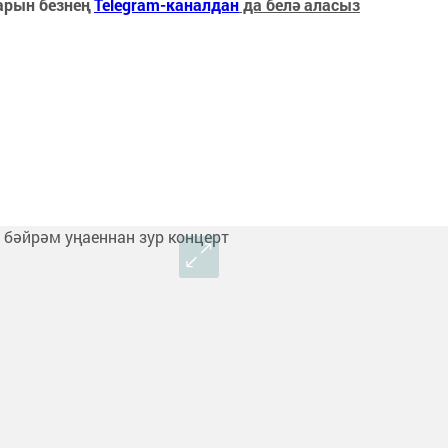
арын безнең
Telegram-каналдан
да белә аласыз