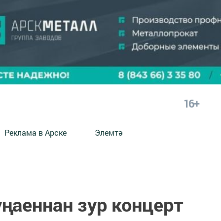
16+
Реклама в Арске
Элемтә
ңаеннан зур концерт