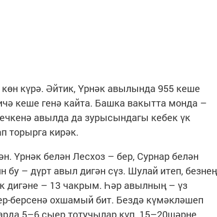
көн күрә. Әйтик, Үрнәк авылында 955 кеше
ичә кеше генә кайта. Башка вакытта монда –
Кечкенә авылда да зурысындагы кебек үк
п торырга кирәк.
н. Үрнәк белән Лесхоз – бер, Сурнар белән
н бу – дүрт авыл дигән сүз. Шулай итеп, безнең
к дигәне – 13 чакрым. Һәр авылның – үз
бер-берсенә охшамый бит. Бездә күмәкләшеп
арда 5–6 сыер тотучылар күп. 15–20шәрне