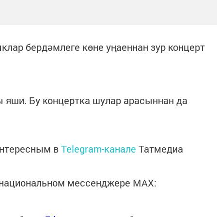
клар бердәмлеге көне уңаеннан зур концерт
ы яши. Бу концертка шулар арасыннан да
интересным в
Telegram-канале
Татмедиа
в национальном мессенджере MАХ: