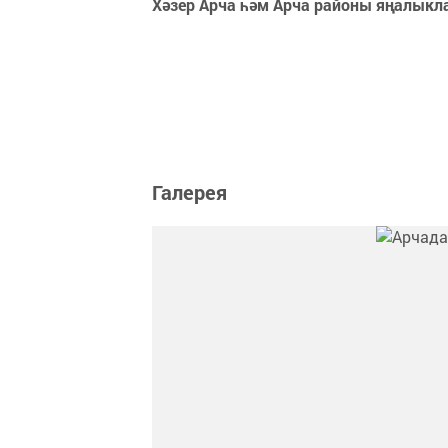
Хәзер Арча һәм Арча районы яңалыкл
Галерея