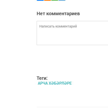
Нет комментариев
Теги:
АРЧА ХӘБӘРЛӘРЕ