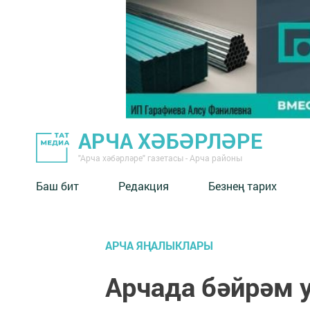
АРЧА ХӘБӘРЛӘРЕ
"Арча хәбәрләре" газетасы - Арча районы
Баш бит
Редакция
Безнең тарих
АРЧА ЯҢАЛЫКЛАРЫ
Арчада бәйрәм у