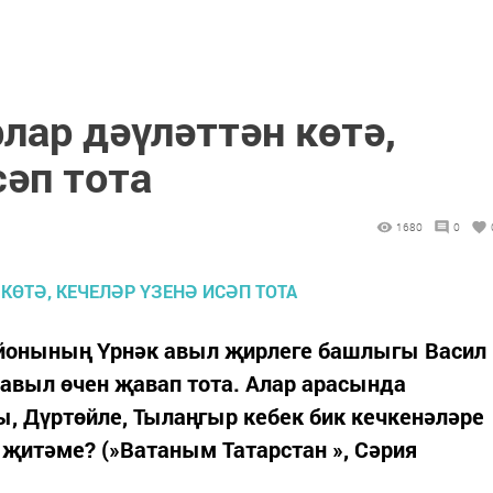
лар дәүләттән көтә,
сәп тота
1680
0
районының Үрнәк авыл җирлеге башлыгы Васил
авыл өчен җавап тота. Алар арасында
ы, Дүртөйле, Тылаңгыр кебек бик кечкенәләре
 җитәме? (»Ватаным Татарстан », Сәрия