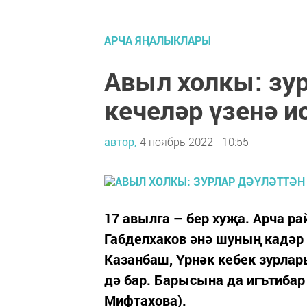
АРЧА ЯҢАЛЫКЛАРЫ
Авыл холкы: зур
кечеләр үзенә и
автор,
4 ноябрь 2022 - 10:55
17 авылга – бер хуҗа. Арча 
Габделхаков әнә шуның кадәр 
Казанбаш, Үрнәк кебек зурлар
дә бар. Барысына да игътибар
Мифтахова).