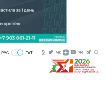
РУС
ТАТ