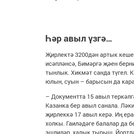
Һәр
авыл
үзгә
…
Җирлектә 3200дән артык кеше 
исәпләнсә, Бимәргә җәен берн
тынлык. Хикмәт санда түгел. 
юлын, суын – барысын да кара
– Документта 15 авыл теркәлгә
Казанка бер авыл санала. Ләки
җирлеккә 17 авыл керә. Иң ера
холкы. Гаиләдәге балалар да 
эшлиләр, халык тырыш. Йортл