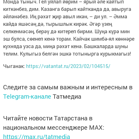
Монда тыныч. Гел уйлап йөрим – ярый әле кайтып
киткәнбез, дим. Казанга барып кайтканда да, авыруга
әйләнәбез. Иң рәхәт җир авыл икән, – ди ул. – Әмма
кайда яшәсәң дә, тырышлык кирәк. Әгәр үзең
селкенмәсәң, берәү дә китереп бирми. Шуңа күрә мин
эш булса, сөенеп кенә торам. Кайчак шимбә-ял көннәре
кухняда узса да, миңа рәхәт кенә. Башкаларда шуны
телим. Кулыгыз белгән эшкә тотынырга курыкмагыз!
Чыганак:
https://vatantat.ru/2023/02/104515/
Следите за самым важным и интересным в
Telegram-канале
Татмедиа
Читайте новости Татарстана в
национальном мессенджере MАХ:
https://max.ru/tatmedia