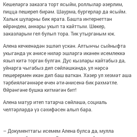
Кешеләргә заказга торт ясыйм, роллылар әзерлим,
пицца пешереп бирәм. Шаурма, бургерлар да ясыйм.
Халык шуларны бик ярата. Башта интернеттан
өйрәндем, аннары укып та кайттым. Шөкер,
заказларым гел булып тора. Тик утырганым юк.
Алена кечкенәдән эшләп үскән. Алтынчы сыйныфта
укыганда ук әнисе ниләр эшләргә икәнен исемлеккә
язып китә торган булган. Дус кызлары кайтабыз да,
уйнарга чыгабыз дип сөйләшкәндә, ул нәрсә
пешерермен икән дип баш ваткан. Хәзер ул хезмәт аша
тәрбияләгәннәре өчен әти-әнисенә бик рәхмәтле.
Өйрәнгәне бушка китмәгән бит!
Алена матур итеп татарча сөйләшә, социаль
челтәрләрдә үз сәхифәсен алып бара.
– Документтагы исемем Алена булса да, мулла