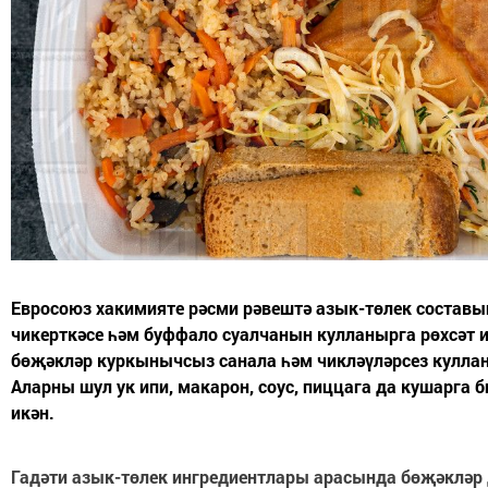
Евросоюз хакимияте рәсми рәвештә азык-төлек составы
чикерткәсе һәм буффало суалчанын кулланырга рөхсәт ит
бөҗәкләр куркынычсыз санала һәм чикләүләрсез кулла
Аларны шул ук ипи, макарон, соус, пиццага да кушарга 
икән.
Гадәти азык-төлек ингредиентлары арасында бөҗәкләр