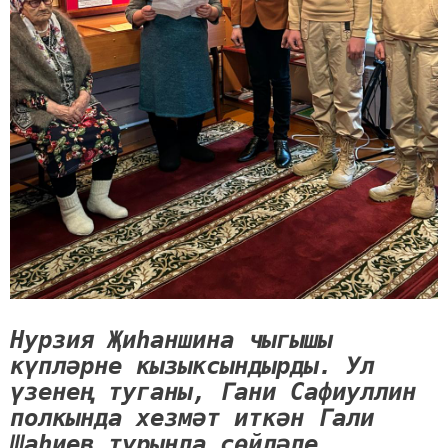
Нурзия Җиһаншина чыгышы
күпләрне кызыксындырды. Ул
үзенең туганы, Гани Сафиуллин
полкында хезмәт иткән Гали
Шаһиев турында сөйләде.