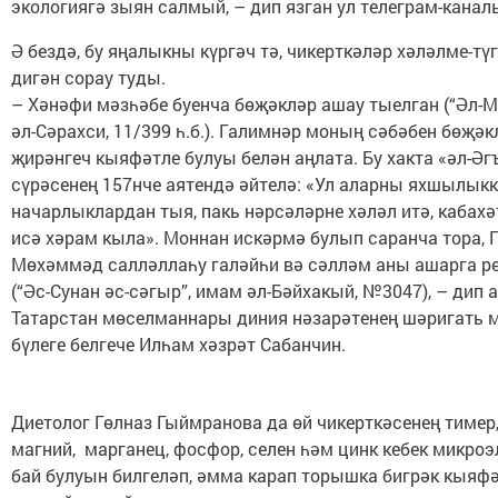
экологиягә зыян салмый, – дип язган ул телеграм-канал
Ә бездә, бу яңалыкны күргәч тә, чикерткәләр хәләлме-тү
дигән сорау туды.
– Хәнәфи мәзһәбе буенча бөҗәкләр ашау тыелган (“Әл-М
әл-Сәрахси, 11/399 һ.б.). Галимнәр моның сәбәбен бөҗә
җирәнгеч кыяфәтле булуы белән аңлата. Бу хакта «әл-Ә
сүрәсенең 157нче аятендә әйтелә: «Ул аларны яхшылыкк
начарлыклардан тыя, пакь нәрсәләрне хәләл итә, кабахә
исә хәрам кыла». Моннан искәрмә булып саранча тора, 
Мөхәммәд салләллаһу галәйһи вә сәлләм аны ашарга рө
(“Әс-Сунан әс-сәгыр”, имам әл-Бәйхакый, №3047), – дип 
Татарстан мөселманнары диния нәзарәтенең шәригать 
бүлеге белгече Илһам хәзрәт Сабанчин.
Диетолог Гөлназ Гыймранова да өй чикерткәсенең тимер,
магний, марганец, фосфор, селен һәм цинк кебек микро
бай булуын билгеләп, әмма карап торышка бигрәк кыяф