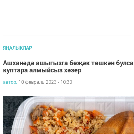
ЯҢАЛЫКЛАР
Ашханәдә ашыгызга бөҗәк төшкән булса
куптара алмыйсыз хәзер
автор,
10 февраль 2023 - 10:30