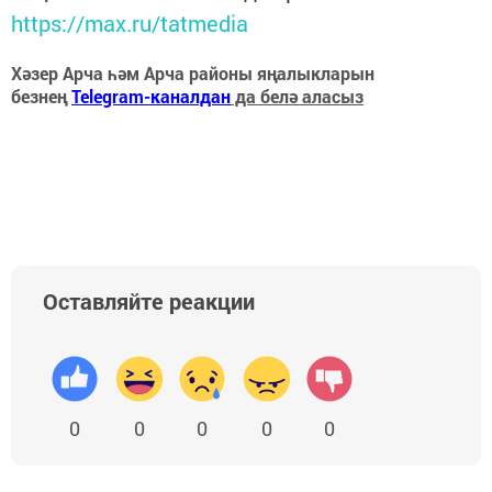
https://max.ru/tatmedia
Хәзер Арча һәм Арча районы яңалыкларын
безнең
Telegram-каналдан
да белә аласыз
Оставляйте реакции
0
0
0
0
0