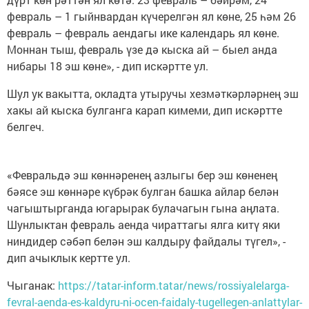
февраль – 1 гыйнвардан күчерелгән ял көне, 25 һәм 26
февраль – февраль аендагы ике календарь ял көне.
Моннан тыш, февраль үзе дә кыска ай – быел анда
нибары 18 эш көне», - дип искәртте ул.
Шул ук вакытта, окладта утыручы хезмәткәрләрнең эш
хакы ай кыска булганга карап кимеми, дип искәртте
белгеч.
«Февральдә эш көннәренең азлыгы бер эш көненең
бәясе эш көннәре күбрәк булган башка айлар белән
чагыштырганда югарырак булачагын гына аңлата.
Шунлыктан февраль аенда чираттагы ялга китү яки
ниндидер сәбәп белән эш калдыру файдалы түгел», -
дип ачыклык кертте ул.
Чыганак:
https://tatar-inform.tatar/news/rossiyalelarga-
fevral-aenda-es-kaldyru-ni-ocen-faidaly-tugellegen-anlattylar-