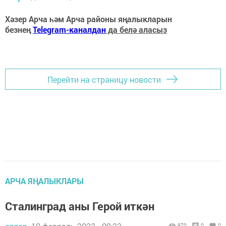
Хәзер Арча һәм Арча районы яңалыкларын
безнең
Telegram-каналдан
да белә аласыз
Перейти на страницу новости
АРЧА ЯҢАЛЫКЛАРЫ
Сталинград аны Герой иткән
970
0
0