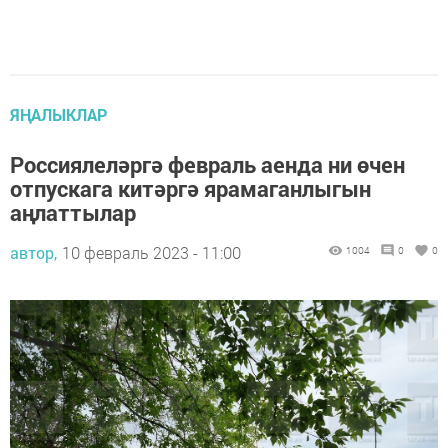
ЯҢАЛЫКЛАР
Россиялеләргә февраль аенда ни өчен
отпускага китәргә ярамаганлыгын
аңлаттылар
автор,
10 февраль 2023 - 11:00
1004
0
0