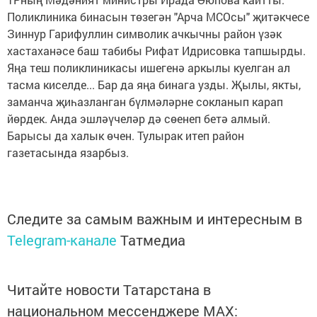
Поликлиника бинасын төзегән "Арча МСОсы" җитәкчесе
Зиннур Гарифуллин символик ачкычны район үзәк
хастаханәсе баш табибы Рифат Идрисовка тапшырды.
Яңа теш поликлиникасы ишегенә аркылы куелган ал
тасма киселде... Бар да яңа бинага узды. Җылы, якты,
заманча җиһазланган бүлмәләрне сокланып карап
йөрдек. Анда эшләүчеләр дә сөенеп бетә алмый.
Барысы да халык өчен. Тулырак итеп район
газетасында язарбыз.
Следите за самым важным и интересным в
Telegram-канале
Татмедиа
Читайте новости Татарстана в
национальном мессенджере MАХ: