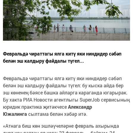
Февральдә чираттагы ялга китү яки ниндидер сәбәп
белән эш калдыру файдалы түгел...
Февральдә чираттагы ялга китү яки ниндидер сәбәп
белән эш калдыру файдалы түгел: бу кыска айда бер
эш көненең бәясе башка айларга караганда югарырак.
Бу хакта РИА Новости агентлыгы SuperJob сервисының
юридик практика җитәкчесе
Александр
Южалинга
сылтама белән хәбәр итә.
«Атнага биш көн эшләүчеләрне февраль ахырында
дүрт көн рәттән ял көтә: 23 февраль – бәйрәм, 24