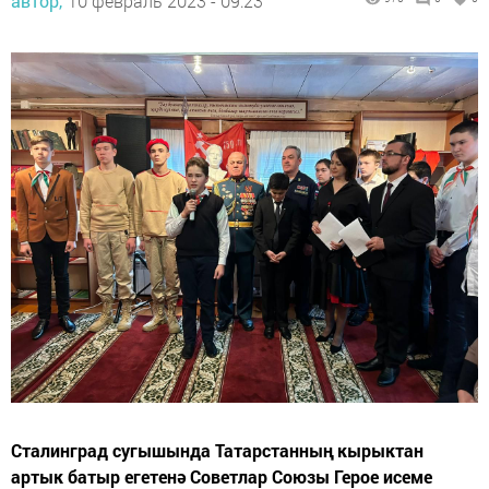
автор,
10 февраль 2023 - 09:23
Сталинград сугышында Татарстанның кырыктан
артык батыр егетенә Советлар Союзы Герое исеме