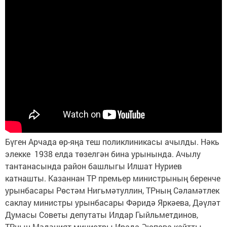
Бүген Арчада өр-яңа теш поликлиникасы ачылды. Нәкь
элекке 1938 елда төзелгән бина урынында. Ачылу
тантанасында район башлыгы Илшат Нуриев
катнашты. Казаннан ТР премьер министрының беренче
урынбасары Рөстәм Нигьмәтуллин, ТРның Сәламәтлек
саклау министры урынбасары Фәридә Яркәева, Дәүләт
Думасы Советы депутаты Илдар Гыйльметдинов,
ТРның Мәдәният министры Ирада Әюпова кайтты.