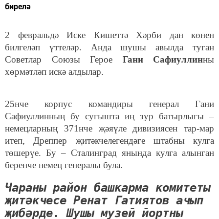
бирелә
2 февральдә Иске Кишеттә Хәрби дан көнен
билгеләп үттеләр. Анда шушы авылда туган
Советлар Союзы Герое
Гани Сафиуллин
ны
хөрмәтләп искә алдылар.
25нче корпус командиры генерал Гани
Сафиуллинның бу сугышта иң зур батырлыгы –
немецларның 371нче җәяүле дивизиясен тар-мар
итеп, Дреппер җитәкчелегендәге штабны кулга
төшерүе. Бу – Сталинград янында кулга алынган
беренче немец генералы була.
Чараны район башкарма комитеты
җитәкчесе Ренат Гатиятов ачып
җибәрде. Шушы музей йортны