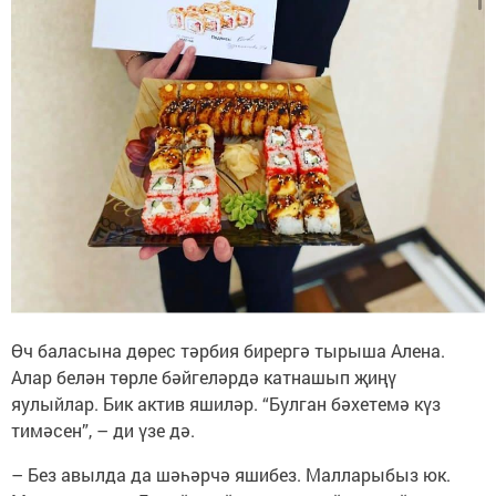
Өч баласына дөрес тәрбия бирергә тырыша Алена.
Алар белән төрле бәйгеләрдә катнашып җиңү
яулыйлар. Бик актив яшиләр. “Булган бәхетемә күз
тимәсен”, – ди үзе дә.
– Без авылда да шәһәрчә яшибез. Малларыбыз юк.