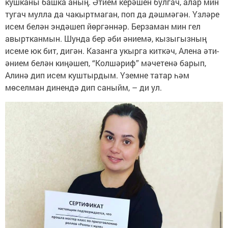
кушканы башка аның. Әтием керәшен булгач, алар мин
тугач мулла да чакыртмаган, поп да дәшмәгән. Үзләре
исем белән эндәшеп йөргәннәр. Берзаман мин гел
авыртканмын. Шунда бер әби әниемә, кызыгызның
исеме юк бит, дигән. Казанга укырга киткәч, Алена әти-
әнием белән киңәшеп, “Колшәриф” мәчетенә барып,
Алинә дип исем куштырдым. Үземне татар һәм
мөселман динендә дип саныйм, – ди ул.