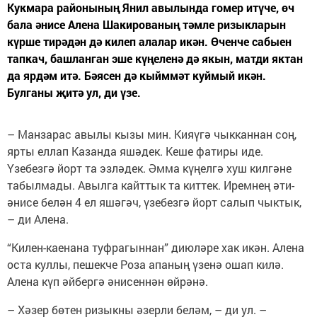
Кукмара районының Янил авылында гомер итүче, өч
бала әнисе Алена Шакированың тәмле ризыкларын
күрше тирәдән дә килеп алалар икән. Өченче сабыен
тапкач, башланган эше күңеленә дә якын, матди яктан
да ярдәм итә. Бәясен дә кыйммәт куймый икән.
Булганы җитә ул, ди үзе.
– Манзарас авылы кызы мин. Кияүгә чыкканнан соң,
ярты еллап Казанда яшәдек. Кеше фатиры иде.
Үзебезгә йорт та эзләдек. Әмма күңелгә хуш килгәне
табылмады. Авылга кайттык та киттек. Иремнең әти-
әнисе белән 4 ел яшәгәч, үзебезгә йорт салып чыктык,
– ди Алена.
“Килен-каенана туфрагыннан” диюләре хак икән. Алена
оста куллы, пешекче Роза апаның үзенә ошап килә.
Алена күп әйбергә әнисеннән өйрәнә.
– Хәзер бөтен ризыкны әзерли беләм, – ди ул. –