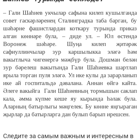
– Гали Шаһиев укчылар сафына килеп кушылганда
совет гаскәрләренең Сталинградка таба барган, бу
шәһәрне фашистлардан коткару турында приказ
алган көннәре була, – диде ул. – Юл өстендә
Воронеж шәһәре. Шуңа килеп җитәрәк
сафиуллинчылар зур каршылыкка эләгә һәм
вакытлыча чигенергә мәҗбүр була. Дошман белән
зур бәрелеш вакытында Гали Шаһиевка шартлап
ярыла торган пуля эләгә. Ул ике кулы да зарарланып
ике ай госпитальдә дәвалана. Аннан өйгә кайта.
Әлеге вакыйга Гали Шаһиевның тормышын саклап
кала, әмма күпме кеше яу кырында һәлак була.
Аларның батырлыгы мәңгелек. Бу көнне яңгыраган
җырлар да батырларга дан булып барып ирешсен.
Следите за самым важным и интересным в