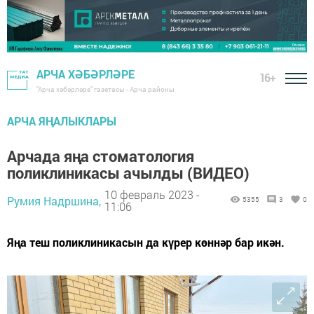
АРЧА ХӘБӘРЛӘРЕ
16+
"Арча хәбәрләре" газетасы - Арча районы
АРЧА ЯҢАЛЫКЛАРЫ
Арчада яңа стоматология
поликлиникасы ачылды (ВИДЕО)
10 февраль 2023 -
Румия Надршина,
5355
3
0
11:06
Яңа теш поликлиникасын да күрер көннәр бар икән.