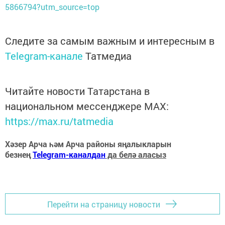
5866794?utm_source=top
Следите за самым важным и интересным в
Telegram-канале
Татмедиа
Читайте новости Татарстана в
национальном мессенджере MАХ:
https://max.ru/tatmedia
Хәзер Арча һәм Арча районы яңалыкларын
безнең
Telegram-каналдан
да белә аласыз
Перейти на страницу новости