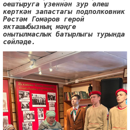
оештыруга үзеннән зур өлеш
керткән запастагы подполковник
Рөстәм Гомәров герой
якташыбызның мәңге
онытылмаслык батырлыгы турында
сөйләде.