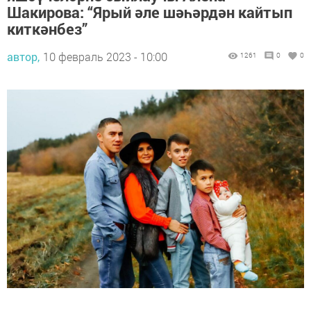
Шакирова: “Ярый әле шәһәрдән кайтып
киткәнбез”
автор,
10 февраль 2023 - 10:00
1261
0
0