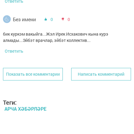
Ответить
Без имени
0
0
бик куркэм вакыйга...Жэл Ирек Исхакович кына курэ
алмады...Эйбэт врачлар, эйбэт коллектив...
Ответить
Показать все комментарии
Написать комментарий
Теги:
АРЧА ХӘБӘРЛӘРЕ