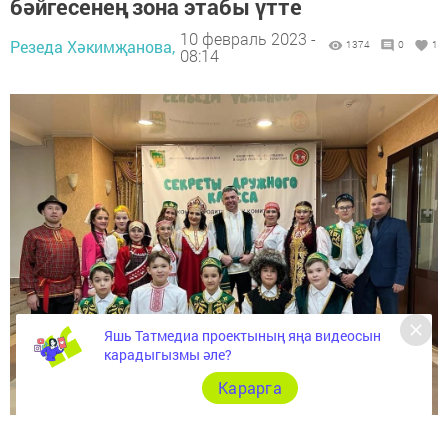
бәйгесенең зона этабы үтте
10 февраль 2023 -
Резеда Хәкимҗанова,
1374
0
1
08:14
Яшь Татмедиа проектының яңа видеосын
карадыгызмы әле?
Карарга