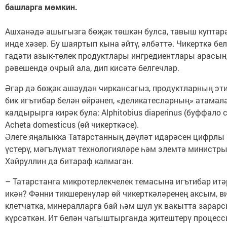
башларга мөмкин.
Ашханәдә ашыгызга бөҗәк төшкән булса, тавыш купта
инде хәзер. Бу шаяртып кына әйтү, әлбәттә. Чикерткә бе
гадәти азык-төлек продуктлары ингредиентлары арасы
рәвешендә очрый ала, дип кисәтә белгечләр.
Әгәр дә бөҗәк ашаудан чиркансагыз, продуктларның эт
бик игътибар белән өйрәнеп, «деликатесларның» атамал
калдырырга кирәк була: Alphitobius diaperinus (буффало
Acheta domesticus (өй чикерткәсе).
Әлеге яңалыкка Татарстанның дәүләт идарәсен цифрлы 
үстерү, мәгълүмат технологияләре һәм элемтә министры
Хәйруллин да битараф калмаган.
– Татарстанга микротерлекчелек темасына игътибар итә
икән? Фәнни тикшеренүләр өй чикерткәләренең аксым, в
клетчатка, минералларга бай һәм шул ук вакытта зарар
күрсәткән. Ит белән чагыштырганда җитештерү процесс