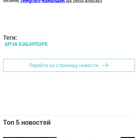
безнең
Telegram-каналдан
да белә аласыз
Теги:
АРЧА ХӘБӘРЛӘРЕ
Перейти на страницу новости
Топ 5 новостей