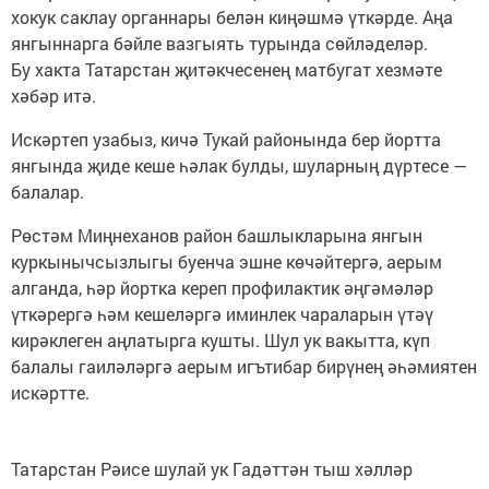
хокук саклау органнары белән киңәшмә үткәрде. Аңа
янгыннарга бәйле вазгыять турында сөйләделәр.
Бу хакта Татарстан җитәкчесенең матбугат хезмәте
хәбәр итә.
Искәртеп узабыз, кичә Тукай районында бер йортта
янгында җиде кеше һәлак булды, шуларның дүртесе —
балалар.
Рөстәм Миңнеханов район башлыкларына янгын
куркынычсызлыгы буенча эшне көчәйтергә, аерым
алганда, һәр йортка кереп профилактик әңгәмәләр
үткәрергә һәм кешеләргә иминлек чараларын үтәү
кирәклеген аңлатырга кушты. Шул ук вакытта, күп
балалы гаиләләргә аерым игътибар бирүнең әһәмиятен
искәртте.
Татарстан Рәисе шулай ук Гадәттән тыш хәлләр