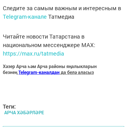
Следите за самым важным и интересным в
Telegram-канале
Татмедиа
Читайте новости Татарстана в
национальном мессенджере MАХ:
https://max.ru/tatmedia
Хәзер Арча һәм Арча районы яңалыкларын
безнең
Telegram-каналдан
да белә аласыз
Теги:
АРЧА ХӘБӘРЛӘРЕ