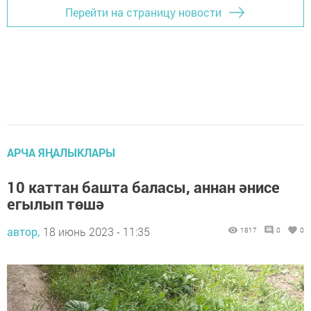
Перейти на страницу новости
АРЧА ЯҢАЛЫКЛАРЫ
10 каттан башта баласы, аннан әнисе
егылып төшә
автор,
18 июнь 2023 - 11:35
1817
0
0