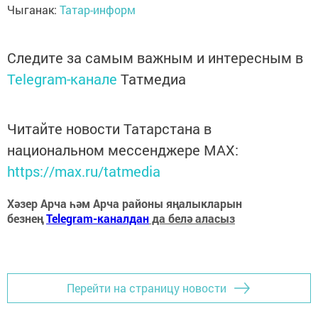
Чыганак:
Татар-информ
Следите за самым важным и интересным в
Telegram-канале
Татмедиа
Читайте новости Татарстана в
национальном мессенджере MАХ:
https://max.ru/tatmedia
Хәзер Арча һәм Арча районы яңалыкларын
безнең
Telegram-каналдан
да белә аласыз
Перейти на страницу новости