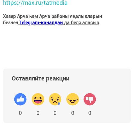
https://max.ru/tatmedia
Хәзер Арча һәм Арча районы яңалыкларын
безнең
Telegram-каналдан
да белә аласыз
Оставляйте реакции
0
0
0
0
0