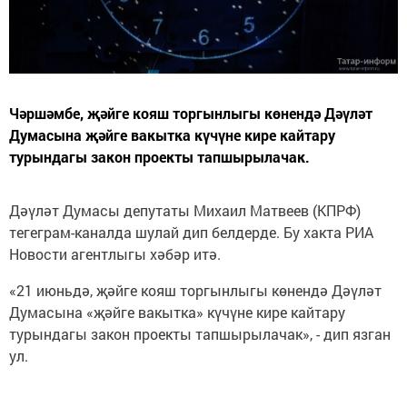
Чәршәмбе, җәйге кояш торгынлыгы көнендә Дәүләт
Думасына җәйге вакытка күчүне кире кайтару
турындагы закон проекты тапшырылачак.
Дәүләт Думасы депутаты Михаил Матвеев (КПРФ)
тегеграм-каналда шулай дип белдерде. Бу хакта РИА
Новости агентлыгы хәбәр итә.
«21 июньдә, җәйге кояш торгынлыгы көнендә Дәүләт
Думасына «җәйге вакытка» күчүне кире кайтару
турындагы закон проекты тапшырылачак», - дип язган
ул.