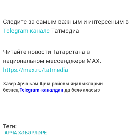
Следите за самым важным и интересным в
Telegram-канале
Татмедиа
Читайте новости Татарстана в
национальном мессенджере MАХ:
https://max.ru/tatmedia
Хәзер Арча һәм Арча районы яңалыкларын
безнең
Telegram-каналдан
да белә аласыз
Теги:
АРЧА ХӘБӘРЛӘРЕ