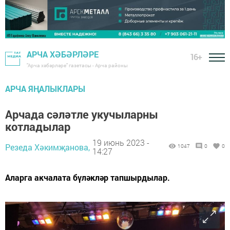
АРЧА ХӘБӘРЛӘРЕ
16+
"Арча хәбәрләре" газетасы - Арча районы
АРЧА ЯҢАЛЫКЛАРЫ
Арчада сәләтле укучыларны
котладылар
19 июнь 2023 -
Резеда Хәкимҗанова,
1047
0
0
14:27
Аларга акчалата бүләкләр тапшырдылар.