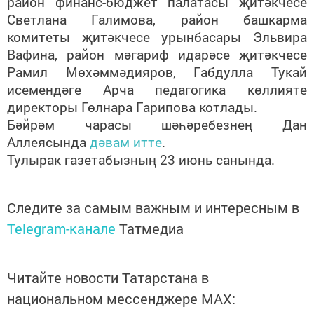
район финанс-бюджет палатасы җитәкчесе
Светлана Галимова, район башкарма
комитеты җитәкчесе урынбасары Эльвира
Вафина, район мәгариф идарәсе җитәкчесе
Рамил Мөхәммәдияров, Габдулла Тукай
исемендәге Арча педагогика көллияте
директоры Гөлнара Гарипова котлады.
Бәйрәм чарасы шәһәребезнең Дан
Аллеясында
дәвам итте
.
Тулырак газетабызның 23 июнь санында.
Следите за самым важным и интересным в
Telegram-канале
Татмедиа
Читайте новости Татарстана в
национальном мессенджере MАХ: