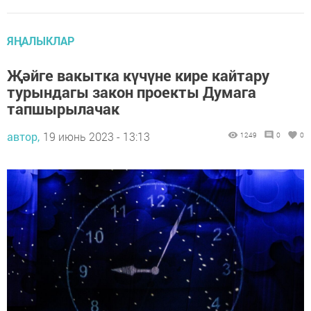
ЯҢАЛЫКЛАР
Җәйге вакытка күчүне кире кайтару
турындагы закон проекты Думага
тапшырылачак
автор,
19 июнь 2023 - 13:13
1249
0
0