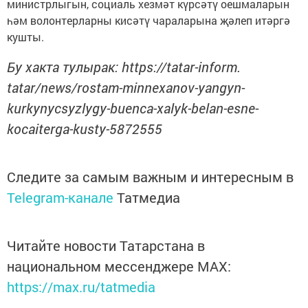
министрлыгын, социаль хезмәт күрсәтү оешмаларын
һәм волонтерларны кисәтү чараларына җәлеп итәргә
кушты.
Бу хакта тулырак: https://tatar-inform.
tatar/news/rostam-minnexanov-yangyn-
kurkynycsyzlygy-buenca-xalyk-belan-esne-
kocaiterga-kusty-5872555
Следите за самым важным и интересным в
Telegram-канале
Татмедиа
Читайте новости Татарстана в
национальном мессенджере MАХ:
https://max.ru/tatmedia