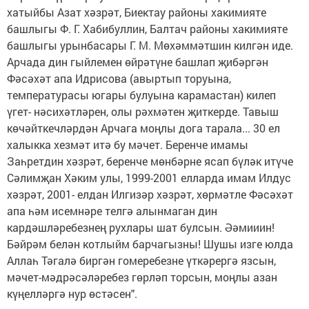
хатыйбы Азат хәзрәт, Биектау районы хакимияте
башлыгы Ф. Г. Хабибуллин, Балтач районы хакимияте
башлыгы урынбасары Г. М. Мөхәммәтшин килгән иде.
Арчада дин гыйлемен өйрәтүне башлап җибәргән
Фәсәхәт апа Идрисова (авыртып торуына,
температурасы югары булуына карамастан) килеп
үгет- нәсихәтләрен, олы рәхмәтен җиткерде. Тавыш
көчәйткечләрдән Арчага моңлы дога тарала... 30 ел
халыкка хезмәт итә бу мәчет. Беренче имамы
Заһретдин хәзрәт, беренче мөнбәрне ясап бүләк итүче
Сәлимҗан Хәким улы, 1999-2001 елларда имам Илдус
хәзрәт, 2001- елдан Илгизәр хәзрәт, хөрмәтле Фәсәхәт
апа һәм исемнәре телгә алынмаган дин
кардәшләребезнең рухлары шат булсын. Әәмииин!
Бәйрәм белән котлыйм барчагызны! Шушы изге юлда
Аллаһ Тәгалә биргән гомеребезне үткәрергә язсын,
мәчет-мәдрәсәләребез гөрләп торсын, моңлы азан
күңелләргә нур өстәсен".