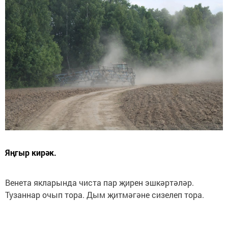
Яңгыр кирәк.
Венета якларында чиста пар җирен эшкәртәләр.
Тузаннар очып тора. Дым җитмәгәне сизелеп тора.