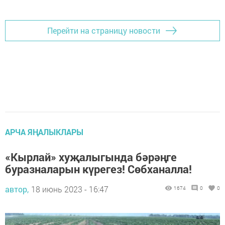
Перейти на страницу новости
АРЧА ЯҢАЛЫКЛАРЫ
«Кырлай» хуҗалыгында бәрәңге
буразналарын күрегез! Сөбханалла!
автор,
18 июнь 2023 - 16:47
1674
0
0