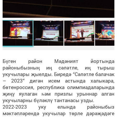
Бүген район Мәдәният йортында
районыбызның иң сәләтле, иң тырыш
укучылары җыелды. Биредә “Сәләтле балачак
– 2023” дигән исем астында халыкара,
бөтенроссия, республика олимпиадаларында
җиңү яулаган һәм призлы урыннар алган
укучыларны бүләклү тантанасы узды.
2022-2023 уку елында районыбыз
мәктәпләрендә укучылар төрле дәрәҗәдәге