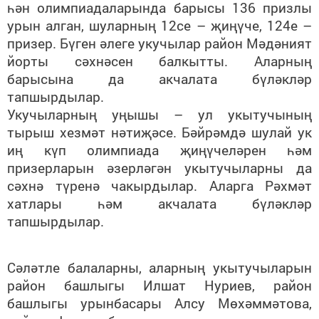
һән олимпиадаларында барысы 136 призлы
урын алган, шуларның 12се – җиңүче, 124е –
призер. Бүген әлеге укучылар район Мәдәният
йорты сәхнәсен балкытты. Аларның
барысына да акчалата бүләкләр
тапшырдылар.
Укучыларның уңышы – ул укытучының
тырыш хезмәт нәтиҗәсе. Бәйрәмдә шулай ук
иң күп олимпиада җиңүчеләрен һәм
призерларын әзерләгән укытучыларны да
сәхнә түренә чакырдылар. Аларга Рәхмәт
хатлары һәм акчалата бүләкләр
тапшырдылар.
Сәләтле балаларны, аларның укытучыларын
район башлыгы Илшат Нуриев, район
башлыгы урынбасары Алсу Мөхәммәтова,