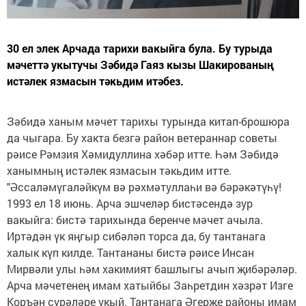
30 ел элек Арчада тарихи вакыйга була. Бу турыда
мәчеттә укытучы Зәбидә Гаяз кызы Шакированың
истәлек язмасын тәкьдим итәбез.
Зәбидә ханым мәчет тарихы турында китап-брошюра
да чыгара. Бу хакта безгә район ветераннар советы
рәисе Рәмзия Хәмидуллина хәбәр итте. Һәм Зәбидә
ханымның истәлек язмасын тәкьдим итте.
"Әссаләмүгаләйкүм вә рәхмәтуллаһи вә бәрәкәтүһү!
1993 ел 18 июнь. Арча эшчеләр бистәсендә зур
вакыйга: бистә тарихында беренче мәчет ачыла.
Иртәдән үк яңгыр сибәләп торса да, бу тантанага
халык күп килде. Тантананы бистә рәисе Инсан
Мирвәли улы һәм хакимият башлыгы ачып җибәрәләр.
Арча мәчетенең имам хатыйбы Заһретдин хәзрәт Изге
Коръән сүрәләре укый. Тантанага Әгерҗе районы имам