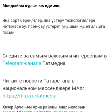
Мондыйны күргән юк иде әле.
Яңа сорт бәрәңгеләр, яңа үстерү технологияләре
нәтиҗәсе бу. Исән-сау үстереп, уңышын җыеп алырга
язсын.
Следите за самым важным и интересным в
Telegram-канале
Татмедиа
Читайте новости Татарстана в
национальном мессенджере MАХ:
https://max.ru/tatmedia
Хәзер Арча һәм Арча районы яңалыкларын