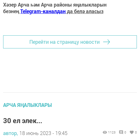
Хәзер Арча һәм Арча районы яңалыкларын
безнең
Telegram-каналдан
да белә аласыз
Перейти на страницу новости
АРЧА ЯҢАЛЫКЛАРЫ
30 ел элек...
автор,
18 июнь 2023 - 19:45
1123
0
0