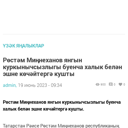
ҮЗӘК ЯҢАЛЫКЛАР
Рөстәм Миңнеханов янгын
куркынычсызлыгы буенча халык белән
эшне көчәйтергә кушты
admin,
19 июнь 2023 - 09:34
900
0
0
Рөстәм Миңнеханов янгын куркынычсызлыгы буенча
халык белән эшне көчәйтергә кушты.
Татарстан Рәисе Рөстәм Миңнеханов республиканың