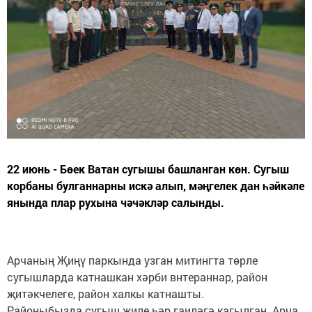
22 июнь - Бөек Ватан сугышы башланган көн. Сугыш
корбаны булганнарны искә алып, мәңгелек дан һәйкәле
янында плар рухына чәчәкләр салынды.
Арчаның Җиңү паркында узган митингта төрле
сугышларда катнашкан хәрби внтераннар, район
җитәкчелеге, район халкы катнашты.
Районыбызда сугыш җиле һәр гаиләгә кагылган. Арча