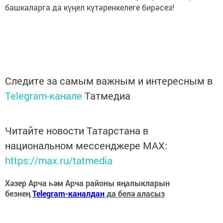
башкаларга да күңел күтәренкелеге бирәсез!
Следите за самым важным и интересным в
Telegram-канале
Татмедиа
Читайте новости Татарстана в
национальном мессенджере MАХ:
https://max.ru/tatmedia
Хәзер Арча һәм Арча районы яңалыкларын
безнең
Telegram-каналдан
да белә аласыз