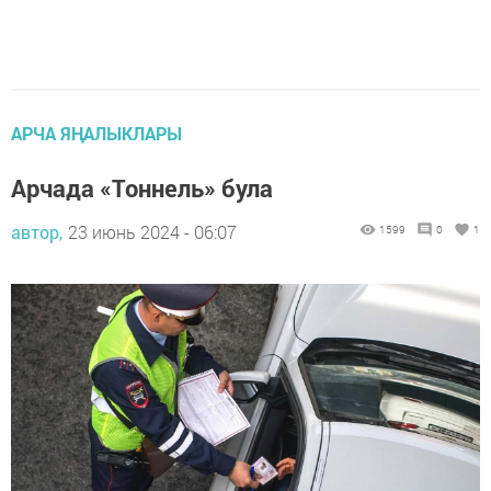
АРЧА ЯҢАЛЫКЛАРЫ
Арчада «Тоннель» була
автор,
23 июнь 2024 - 06:07
1599
0
1