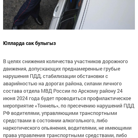
Юлларда сак булыгыз
В целях снижения количества участников дорожного
движения, допускающих преднамеренные грубые
нарушения ПДД, стабилизации обстановки с
аварийностью на дорогах района, силами личного
состава отдела МВД России по Арскому району 24
июня 2024 года будет проводиться профилактическое
мероприятие «Тоннель», по пресечению нарушений ПДД
РФ водителями, управляющими транспортными
средствами в состоянии алкогольного, либо
наркотического опьянения, водителями, не имеющими
права управления транспортными средствами, либо