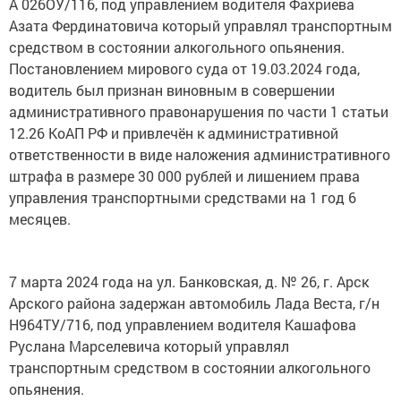
А 026ОУ/116, под управлением водителя Фахриева
Азата Фердинатовича который управлял транспортным
средством в состоянии алкогольного опьянения.
Постановлением мирового суда от 19.03.2024 года,
водитель был признан виновным в совершении
административного правонарушения по части 1 статьи
12.26 КоАП РФ и привлечён к административной
ответственности в виде наложения административного
штрафа в размере 30 000 рублей и лишением права
управления транспортными средствами на 1 год 6
месяцев.
7 марта 2024 года на ул. Банковская, д. № 26, г. Арск
Арского района задержан автомобиль Лада Веста, г/н
Н964ТУ/716, под управлением водителя Кашафова
Руслана Марселевича который управлял
транспортным средством в состоянии алкогольного
опьянения.