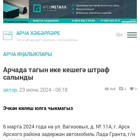
АРЧА ХӘБӘРЛӘРЕ
16+
"Арча хәбәрләре" газетасы - Арча районы
АРЧА ЯҢАЛЫКЛАРЫ
Арчада тагын ике кешегә штраф
салынды
автор,
23 июнь 2024 - 06:18
848
0
0
Эчкән килеш юлга чыкмагыз
6 марта 2024 года на ул. Вагизовых, д. № 11А, г. Арск
Арского района задержан автомобиль Лада Гранта, г/н