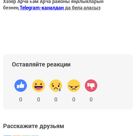
Хәзер Арча һәм Арча районы яңалыкларын
безнең
Telegram-каналдан
да белә аласыз
Оставляйте реакции
0
0
0
0
0
Расскажите друзьям