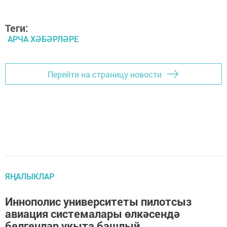
Теги:
АРЧА ХӘБӘРЛӘРЕ
Перейти на страницу новости
ЯҢАЛЫКЛАР
Иннополис университеты пилотсыз
авиация системалары өлкәсендә
белгечләр укыта башлый