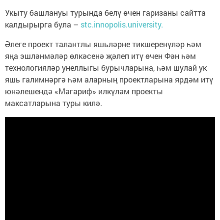
Укыту башлануы турында белү өчен гаризаны сайтта
калдырырга була –
stc.innopolis.university.
Әлеге проект талантлы яшьләрне тикшеренүләр һәм
яңа эшләнмәләр өлкәсенә җәлеп итү өчен Фән һәм
технологияләр унеллыгы бурычларына, һәм шулай ук
яшь галимнәргә һәм аларның проектларына ярдәм итү
юнәлешендә «Мәгариф» илкүләм проекты
максатларына туры килә.