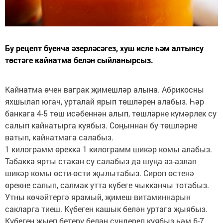
Бу рецепт буенча әзерләсәгез, хуш исле һәм алтынсу
төстәге кайнатма белән сыйланырсыз.
Кайнатма өчен ваграк җимешләр алына. Абрикосны
яхшылап югач, урталай ярып төшләрен алабыз. Һәр
банкага 4-5 төш исәбеннән алып, төшләрне күмәрлек су
салып кайнатырга куябыз. Соңыннан бу төшләрне
ватып, кайнатмага салабыз.
1 килограмм өреккә 1 килограмм шикәр комы алабыз.
Табакка ярты стакан су салабыз да шуңа аз-азлап
шикәр комы өсти-өсти җылытабыз. Сироп өстенә
өрекне салып, салмак утта күбеге чыкканчы тотабыз.
Утны көчәйтергә ярамый, җимеш витаминнарын
сакларга тиеш. Күбеген кашык белән уртага җыябыз.
Күбеген җыеп бетерү белән сүндереп куябыз һәм 6-7