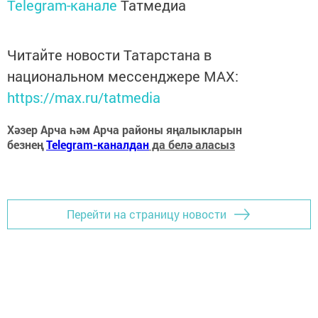
Telegram-канале
Татмедиа
Читайте новости Татарстана в
национальном мессенджере MАХ:
https://max.ru/tatmedia
Хәзер Арча һәм Арча районы яңалыкларын
безнең
Telegram-каналдан
да белә аласыз
Перейти на страницу новости