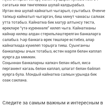
сәгатькә яки төнгелеккә шулай калдырабыз.
Иртән янә шулай кайнатып чыгарып, суытабыз. Өченче
тапкыр кайнатып чыгаргач, биш минут чамасы салмак
утта тотабыз. Кайнатма бик матур алтынсу төстә,
өрекләре “үтә күренмәле” килеп чыга. Кайнатманы
кайнар килеш алдан стерильләштерелгән банкаларга
салабыз. Һәр банкага өрек төшләре өстибез, алар
кайнатмада күмелеп торырга тиеш. Суынганчы
банкаларны ачык тотабыз, өстен марля белән каплап
куярга да мөмкин.
Соңыннан банкаларны капкач белән ябып, яисә
пергамент кәгазь белән каплап, шпагат белән бәйләп
куярга була. Мондый кайнатма салкын урында бик
озак саклана.
Следите за самым важным и интересным в