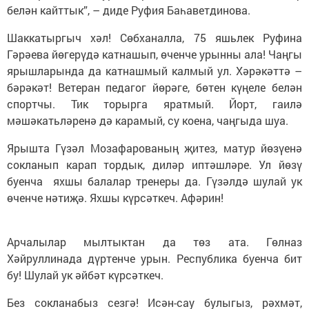
белән кайттык”, – диде Руфия Баһаветдинова.
Шаккатыргыч хәл! Сөбханалла, 75 яшьлек Руфина
Гәрәева йөгерүдә катнашып, өченче урынны ала! Чаңгы
ярышларында да катнашмый калмый ул. Хәрәкәттә –
бәрәкәт! Ветеран педагог йөрәге, бөтен күңеле белән
спортчы. Тик торырга яратмый. Йорт, гаилә
мәшәкатьләренә дә карамый, су коена, чаңгыда шуа.
Ярышта Гүзәл Мозафарованың җитез, матур йөзүенә
сокланып карап тордык, диләр иптәшләре. Ул йөзү
буенча яхшы балалар тренеры да. Гүзәлдә шулай ук
өченче нәтиҗә. Яхшы күрсәткеч. Афәрин!
Арчалылар мылтыктан да төз ата. Гөлназ
Хәйруллинада дүртенче урын. Республика буенча бит
бу! Шулай ук әйбәт күрсәткеч.
Без сокланабыз сезгә! Исән-сау булыгыз, рәхмәт,