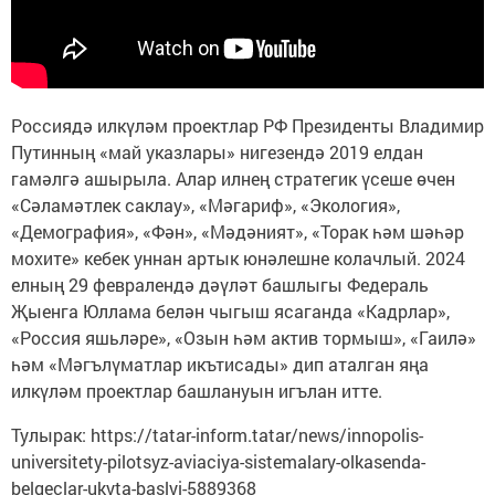
Россиядә илкүләм проектлар РФ Президенты Владимир
Путинның «май указлары» нигезендә 2019 елдан
гамәлгә ашырыла. Алар илнең стратегик үсеше өчен
«Сәламәтлек саклау», «Мәгариф», «Экология»,
«Демография», «Фән», «Мәдәният», «Торак һәм шәһәр
мохите» кебек уннан артык юнәлешне колачлый. 2024
елның 29 февралендә дәүләт башлыгы Федераль
Җыенга Юллама белән чыгыш ясаганда «Кадрлар»,
«Россия яшьләре», «Озын һәм актив тормыш», «Гаилә»
һәм «Мәгълүматлар икътисады» дип аталган яңа
илкүләм проектлар башлануын игълан итте.
Тулырак: https://tatar-inform.tatar/news/innopolis-
universitety-pilotsyz-aviaciya-sistemalary-olkasenda-
belgeclar-ukyta-baslyi-5889368