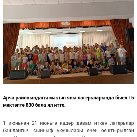
Арча районындагы мәктәп яны лагерьларында быел 15
мәктәптә 830 бала ял итте.
1 июньнән 21 июньгә кадәр дәвам иткән лагерьлар
башлангыч сыйныф укучылары өчен оештырылган