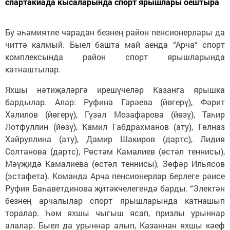
спартакиада кысаларында спорт ярышлары оештыра
Бу әһәмиятле чарадан безнең район пенсионерлары да
читтә калмый. Быел башта май аенда “Арча“ спорт
комплексында район спорт ярышларында
катнаштылар.
Яхшы нәтиҗәләргә ирешүчеләр Казанга ярышка
бардылар. Алар: Руфина Гәрәева (йөгерү), Фәрит
Хәлилов (йөгерү), Гүзәл Мозафарова (йөзү), Таһир
Лотфуллин (йөзү), Камил Габдрахманов (ату), Гөлназ
Хәйруллина (ату), Дамир Шакиров (дартс), Лидия
Солтанова (дартс), Рөстәм Камалиев (өстәл теннисы),
Мәүҗидә Камалиева (өстәл теннисы), Зөфәр Ильясов
(эстафета). Команда Арча пенсионерлар берлеге рәисе
Руфия Баһаветдинова җитәкчелегендә барды. “Электән
безнең арчалылар спорт ярышларында катнашып
торалар. Һәм яхшы чыгыш ясап, призлы урыннар
алалар. Быел да урыннар алып, Казаннан яхшы кәеф