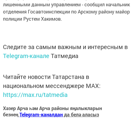
лишенными данным управлением - сообщил начальник
отделения Госавтоинспекции по Арскому району майор
полиции Рустем Хакимов.
Следите за самым важным и интересным в
Telegram-канале
Татмедиа
Читайте новости Татарстана в
национальном мессенджере MАХ:
https://max.ru/tatmedia
Хәзер Арча һәм Арча районы яңалыкларын
безнең
Telegram-каналдан
да белә аласыз