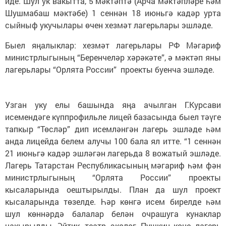
иде. Шул ук вакытта, 5 мәктәптә (Арча мәктәпләре һәм
Шушмабаш мәктәбе) 1 сеннән 18 июньгә кадәр урта
сыйныф укучылары өчен хезмәт лагерьлары эшләде.
Быел яңалыклар: хезмәт лагерьлары РФ Мәгариф
министрлыгының “Беренчеләр хәрәкәте”, ә мәктәп яны
лагерьлары “Орлята России” проекты буенча эшләде.
Узган уку елы башында яңа ачылган Г.Курсави
исемендәге күппрофильле лицей базасында быел тәүге
тапкыр “Төсләр” дип исемләнгән лагерь эшләде һәм
анда лицейда белем алучы 100 бала ял итте. “1 сеннән
21 июньгә кадәр эшләгән лагерьда 8 вожатый эшләде.
Лагерь Татарстан Республикасының мәгариф һәм фән
министрлыгының “Орлята России” проекты
кысаларында оештырылды. План да шул проект
кысаларында төзелде. Һәр көнгә исем бирелде һәм
шул көннәрдә балалар белән очрашуга кунаклар
чакырылды. Әйтик, театр, эколог, Пушкин көне, лагерь