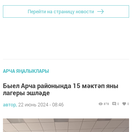
Перейти на страницу новости
АРЧА ЯҢАЛЫКЛАРЫ
Быел Арча районында 15 мәктәп яны
лагеры эшләде
автор,
22 июнь 2024 - 08:46
878
0
0