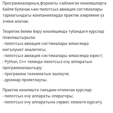
Программаларның форматы сайланган юнәлешләргә
бәйле булачак һәм пилотсыз авиация системалары
тармагындагы компанияләрдә практик әзерлекне үз
эченә алачак.
Теоретик белем бирү юнәлешендә түбәндәге курслар
планлаштырыла:
- пилотсыз авиация системалары өлкәсендә
мәгълүмат аналитигы;
- пилотсыз авиация системалары өлкәсендә юрист;
- Python, C++ телендә пилотсыз очу аппаратын
программалаштыру;
- программа тәэминатын эшләүче;
- дроннар проектлаучы.
Практик юнәлештә тәкъдим ителәчәк курслар:
- пилотсыз очу аппараты операторы;
- пилотсыз очу аппаратына сервис хезмәте күрсәтү.