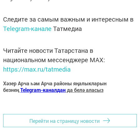
Следите за самым важным и интересным в
Telegram-канале
Татмедиа
Читайте новости Татарстана в
национальном мессенджере MАХ:
https://max.ru/tatmedia
Хәзер Арча һәм Арча районы яңалыкларын
безнең
Telegram-каналдан
да белә аласыз
Перейти на страницу новости