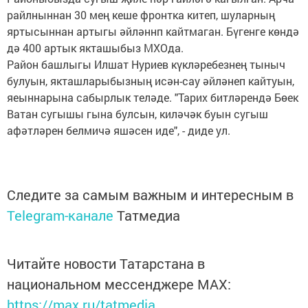
райлныннан 30 мең кеше фронтка китеп, шуларның
яртысыннан артыгы әйләннп кайтмаган. Бүгенге көндә
дә 400 артык якташыбыз МХОда.
Район башлыгы Илшат Нуриев күкләребезнең тыныч
булуын, якташларыбызның исән-сау әйләнеп кайтуын,
яеыннарына сабырлык теләде. "Тарих битләрендә Бөек
Ватан сугышы гына булсын, киләчәк буын сугыш
афәтләрен белмичә яшәсен иде", - диде ул.
Следите за самым важным и интересным в
Telegram-канале
Татмедиа
Читайте новости Татарстана в
национальном мессенджере MАХ:
https://max.ru/tatmedia