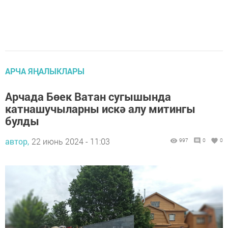
АРЧА ЯҢАЛЫКЛАРЫ
Арчада Бөек Ватан сугышында
катнашучыларны искә алу митингы
булды
автор,
22 июнь 2024 - 11:03
997
0
0