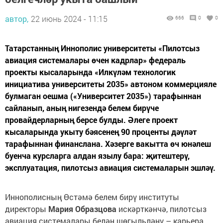
автор,
22 июнь 2024 - 11:15
666
0
0
Татарстанның Иннополис университеты «Пилотсыз
авиация системалары өчен кадрлар» федераль
проекты кысаларында «Илкүләм технологик
инициатива университеты 2035» автоном коммерцияле
булмаган оешма («Университет 2035») тарафыннан
сайланып, аның нигезендә белем бирүче
провайдерларның берсе булды. Әлеге проект
кысаларында укыту бәясенең 90 проценты дәүләт
тарафыннан финанслана. Хәзерге вакытта өч юнәлеш
буенча курсларга алдан язылу бара: җитештерү,
эксплуатация, пилотсыз авиация системаларын эшләү.
Иннополисның Өстәмә белем бирү институты
директоры
Мария Образцова
искәрткәнчә, пилотсыз
авиация системалары белән шөгыльләнү – карьера