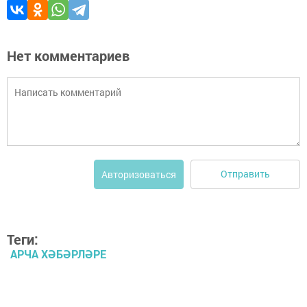
Нет комментариев
Отправить
Авторизоваться
Теги:
АРЧА ХӘБӘРЛӘРЕ