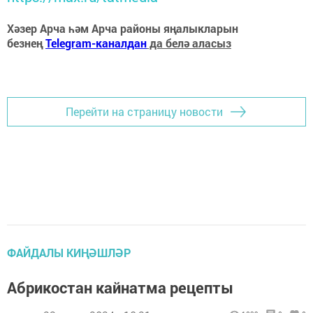
Хәзер Арча һәм Арча районы яңалыкларын
безнең
Telegram-каналдан
да белә аласыз
Перейти на страницу новости
ФАЙДАЛЫ КИҢӘШЛӘР
Абрикостан кайнатма рецепты