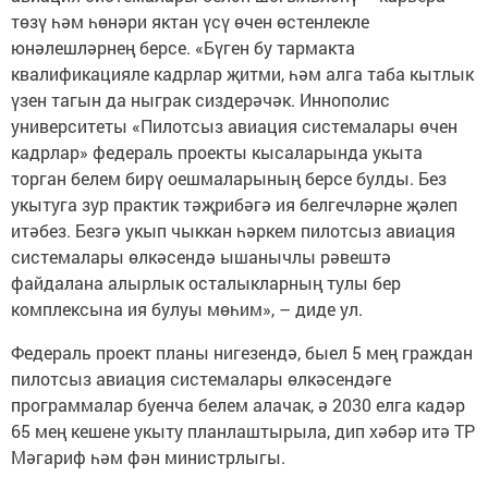
төзү һәм һөнәри яктан үсү өчен өстенлекле
юнәлешләрнең берсе. «Бүген бу тармакта
квалификацияле кадрлар җитми, һәм алга таба кытлык
үзен тагын да ныграк сиздерәчәк. Иннополис
университеты «Пилотсыз авиация системалары өчен
кадрлар» федераль проекты кысаларында укыта
торган белем бирү оешмаларының берсе булды. Без
укытуга зур практик тәҗрибәгә ия белгечләрне җәлеп
итәбез. Безгә укып чыккан һәркем пилотсыз авиация
системалары өлкәсендә ышанычлы рәвештә
файдалана алырлык осталыкларның тулы бер
комплексына ия булуы мөһим», – диде ул.
Федераль проект планы нигезендә, быел 5 мең граждан
пилотсыз авиация системалары өлкәсендәге
программалар буенча белем алачак, ә 2030 елга кадәр
65 мең кешене укыту планлаштырыла, дип хәбәр итә ТР
Мәгариф һәм фән министрлыгы.