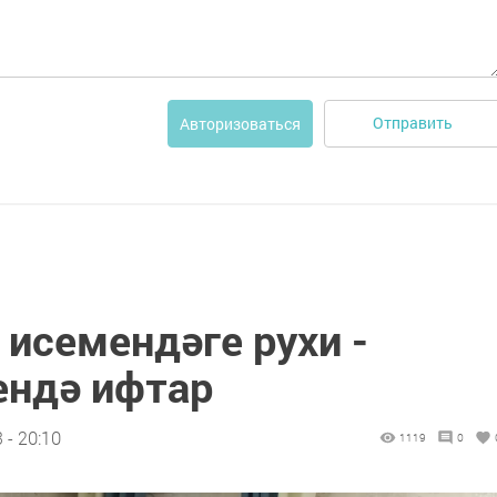
Отправить
Авторизоваться
 исемендәге рухи -
ендә ифтар
 - 20:10
1119
0