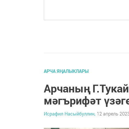
АРЧА ЯҢАЛЫКЛАРЫ
Арчаның Г.Тукай
мәгърифәт үзәг
Исрафил Насыйбуллин,
12 апрель 2023