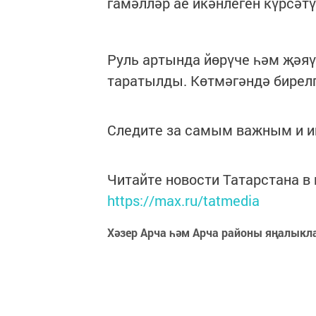
гамәлләр ае икәнлеген күрсәтү
Руль артында йөрүче һәм җәя
таратылды. Көтмәгәндә бирел
Следите за самым важным и 
Читайте новости Татарстана 
https://max.ru/tatmedia
Хәзер Арча һәм Арча районы яңалыкл