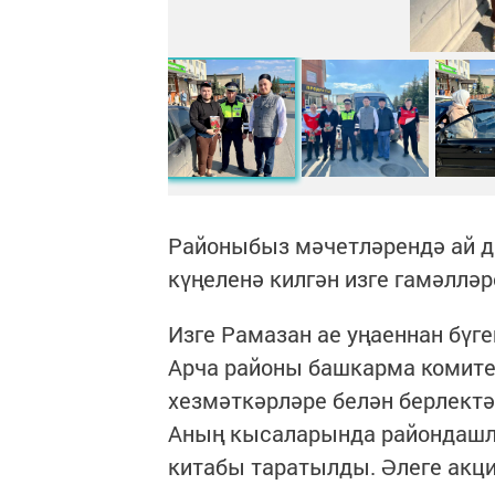
Районыбыз мәчетләрендә ай 
күңеленә килгән изге гамәллә
Изге Рамазан ае уңаеннан бүге
Арча районы башкарма комите
хезмәткәрләре белән берлектә
Аның кысаларында райондашл
китабы таратылды. Әлеге акци