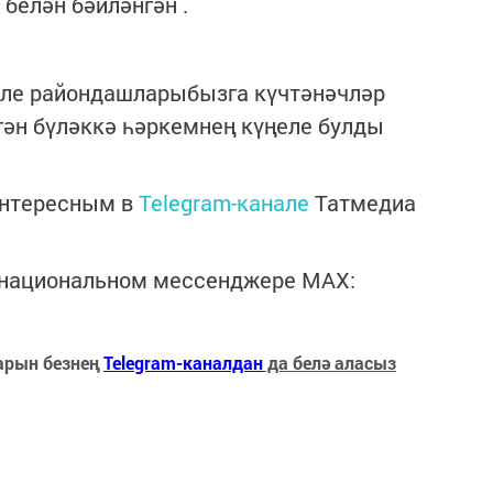
 белән бәйләнгән .
үле райондашларыбызга күчтәнәчләр
гән бүләккә һәркемнең күңеле булды
интересным в
Telegram-канале
Татмедиа
в национальном мессенджере MАХ:
арын безнең
Telegram-каналдан
да белә аласыз