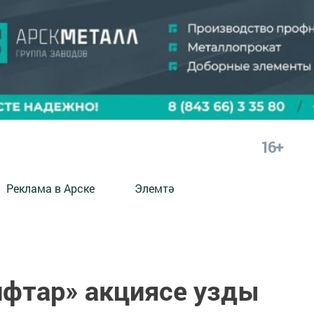
16+
Реклама в Арске
Элемтә
ифтар» акциясе узды