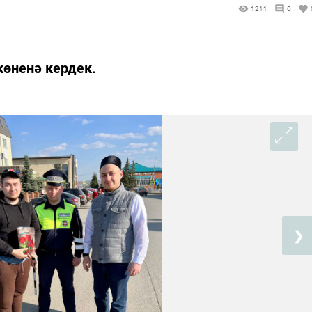
1211
0
көненә кердек.
❯