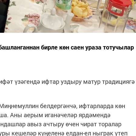
башланганнан бирле көн саен ураза тотучылар
рифәт үзәгендә ифтар уздыру матур традициягә
Миңнемуллин белдергәнчә, ифтарларда көн
аша. Аны аерым иганәчеләр ярдәмендә
ндашлар авыз ачтыру өчен чират торалар
уры кешеләр күңеленә елдан-ел ныграк үтеп