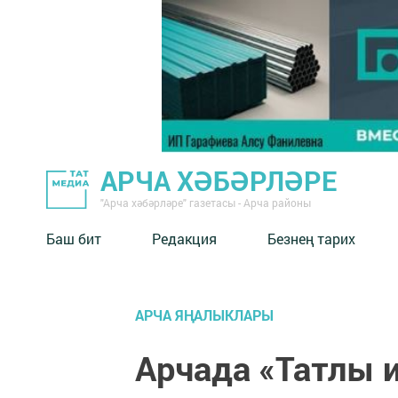
АРЧА ХӘБӘРЛӘРЕ
"Арча хәбәрләре" газетасы - Арча районы
Баш бит
Редакция
Безнең тарих
АРЧА ЯҢАЛЫКЛАРЫ
Арчада «Татлы 