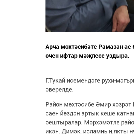
Арча мөхтәсибәте Рамазан ае 
өчен ифтар мәҗлесе уздыра.
Г.Тукай исемендәге рухи-мәгъ
әверелде.
Район мөхтәсибе Әмир хәзрәт 
саен йөздән артык кеше катн
оештыралар. Мәрхәмәтле райо
икән. Димәк, исламның якты н