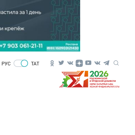
РУС
ТАТ