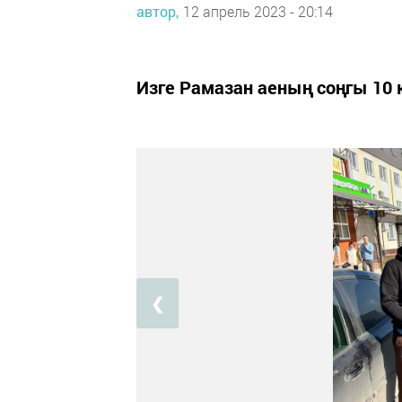
автор,
12 апрель 2023 - 20:14
Изге Рамазан аеның соңгы 10 
❮