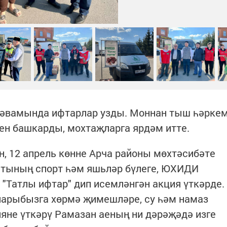
дәвамында ифтарлар узды. Моннан тыш һәрке
рен башкарды, мохтаҗларга ярдәм итте.
н, 12 апрель көнне Арча районы мөхтәсибәте
тының спорт һәм яшьләр бүлеге, ЮХИДИ
 "Татлы ифтар" дип исемләнгән акция үткәрде.
арыбызга хөрмә җимешләре, су һәм намаз
яне үткәрү Рамазан аеның ни дәрәҗәдә изге